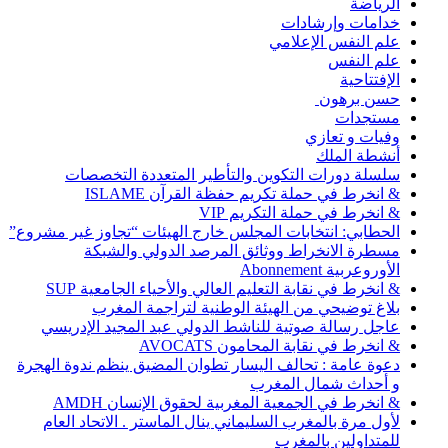
الرياضة
خدامات وإرشادات
علم النفس الإعلامي
علم النفس
الإفتتاحية
حسن برهون
مستجدات
وفيات و تعازي
أنشطة الملك
سلسلة دورات التكوين والتأطير المتعددة التخصصات
& انخرط في حملة تكريم حفظة القرآن ISLAME
& انخرط في حملة التكريم VIP
الحطابي: انتخابات المجلس خارج الهيئات “تجاوز غير مشروع”
مسطرة الانخراط ووثائق المرصد الدولي والشبكة
الأوروعربية Abonnement
& انخرط في نقابة التعليم العالي والأحياء الجامعية SUP
بلاغ توضيحي من الهيئة الوطنية لتراجمة المغرب
عاجل رسالة صوتية للناشط الدولي عبد المجيد الإدريسي
& انخرط في نقابة المحامون AVOCATS
دعوة عامة : تحالف اليسار تطوان المضيق ينظم ندوة الهجرة
و أحداث شمال المغرب
& انخرط في الجمعية المغربية لحقوق الإنسان AMDH
لأول مرة بالمغرب السليماني ينال الماستر . الاتحاد العام
للمتداولين بالمغرب