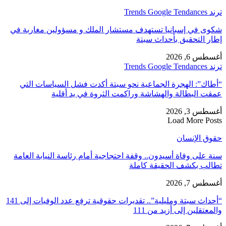
ترند Trends Google Tendances
شكوى في إسبانيا تستهدف مستشار الملك و مسؤولين مغاربة في
إطار التحقيق بأحداث سبتة
أغسطس 6, 2026
ترند Trends Google Tendances
“أطاك”: الهجرة الجماعية نحو سبتة أكدت فشل السياسات التي
عمقت البطالة والهشاشة وراكمت الثروة في يد أقلية
أغسطس 3, 2026
Load More Posts
حقوق الإنسان
سنة على وفاة أسيدون.. وقفة احتجاجية أمام رئاسة النيابة العامة
تطالب بكشف الحقيقة كاملة
أغسطس 7, 2026
“أحداث سبتة ومليلية”.. تقديرات حقوقية ترفع عدد الوفيات إلى 141
والمعتقلين إلى أزيد من 111