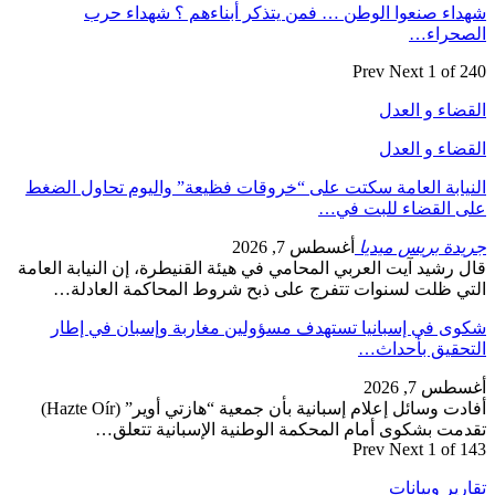
شهداء صنعوا الوطن … فمن يتذكر أبناءهم ؟ شهداء حرب
الصحراء…
Prev
Next
1 of 240
القضاء و العدل
القضاء و العدل
النيابة العامة سكتت على “خروقات فظيعة” واليوم تحاول الضغط
على القضاء للبت في…
جريدة بريس ميديا
أغسطس 7, 2026
قال رشيد آيت العربي المحامي في هيئة القنيطرة، إن النيابة العامة
التي ظلت لسنوات تتفرج على ذبح شروط المحاكمة العادلة…
شكوى في إسبانيا تستهدف مسؤولين مغاربة وإسبان في إطار
التحقيق بأحداث…
أغسطس 7, 2026
أفادت وسائل إعلام إسبانية بأن جمعية “هازتي أوير” (Hazte Oír)
تقدمت بشكوى أمام المحكمة الوطنية الإسبانية تتعلق…
Prev
Next
1 of 143
تقارير وبيانات