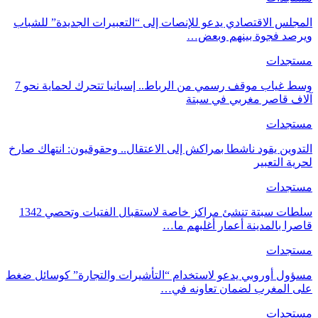
المجلس الاقتصادي يدعو للإنصات إلى “التعبيرات الجديدة” للشباب
ويرصد فجوة بينهم وبعض…
مستجدات
وسط غياب موقف رسمي من الرباط.. إسبانيا تتحرك لحماية نحو 7
آلاف قاصر مغربي في سبتة
مستجدات
التدوين يقود ناشطا بمراكش إلى الاعتقال.. وحقوقيون: انتهاك صارخ
لحرية التعبير
مستجدات
سلطات سبتة تنشئ مراكز خاصة لاستقبال الفتيات وتحصي 1342
قاصرا بالمدينة أعمار أغلبهم ما…
مستجدات
مسؤول أوروبي يدعو لاستخدام “التأشيرات والتجارة” كوسائل ضغط
على المغرب لضمان تعاونه في…
مستجدات