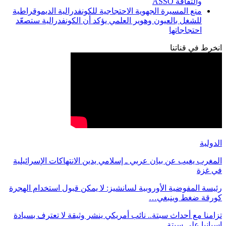
والثقافة ASSO
منع المسيرة الجهوية الاحتجاجية للكونفدرالية الديموقراطية
للشغل بالعيون وهوير العلمي يؤكد أن الكونفدرالية ستصعّد
احتجاجاتها
انخرط في قناتنا
الدولية
المغرب يغيب عن بيان عربي ـ إسلامي يدين الانتهاكات الإسرائيلية
في غزة
رئيسة المفوضية الأوروبية لسانشيز: لا يمكن قبول استخدام الهجرة
كورقة ضغط وينبغي…
تزامنا مع أحداث سبتة.. نائب أمريكي ينشر وثيقة لا تعترف بسيادة
اسبانيا على سبتة…