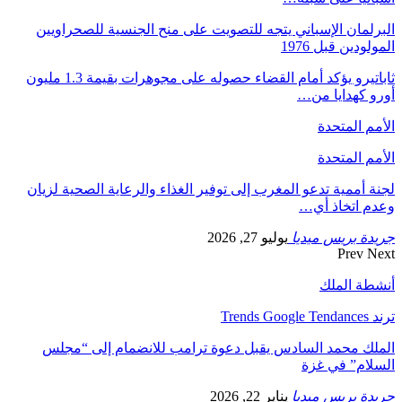
البرلمان الإسباني يتجه للتصويت على منح الجنسية للصحراويين
المولودين قبل 1976
ثاباتيرو يؤكد أمام القضاء حصوله على مجوهرات بقيمة 1.3 مليون
أورو كهدايا من…
الأمم المتحدة
الأمم المتحدة
لجنة أممية تدعو المغرب إلى توفير الغذاء والرعاية الصحية لزيان
وعدم اتخاذ أي…
جريدة بريس ميديا
يوليو 27, 2026
Prev
Next
أنشطة الملك
ترند Trends Google Tendances
الملك محمد السادس يقبل دعوة ترامب للانضمام إلى “مجلس
السلام” في غزة
جريدة بريس ميديا
يناير 22, 2026