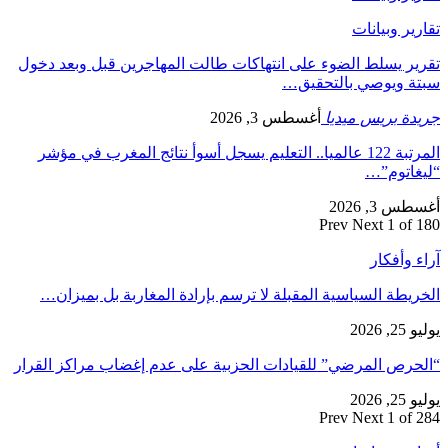
تقارير وبيانات
تقرير يسلط الضوء على انتهاكات طالت المهاجرين قبل وبعد دخول
سبتة ويوصي بالتحقيق…
جريدة بريس ميديا
أغسطس 3, 2026
المرتبة 122 عالميا.. التعليم يسجل أسوأ نتائج المغرب في مؤشر
“ليغاتوم”…
أغسطس 3, 2026
Prev
Next
1 of 180
آراء وأفكار
الخريطة السياسية المقبلة لا ترسم بإرادة المغاربة بل بميزان…
يوليو 25, 2026
“الحرص المرضي” للقيادات الحزبية على عدم إغضاب مراكز القرار
يوليو 25, 2026
Prev
Next
1 of 284