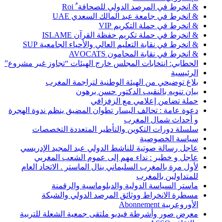
& انخرط في المرصد الدولي للصحافة ٌ Roi
& انخرط في جامعة عبد المالك السعدي UAE
& انخرط في حملة التكريم VIP
& انخرط في حملة تكريم حفظة القرآن ISLAME
& انخرط في نقابة التعليم العالي والأحياء الجامعية SUP
& انخرط في نقابة المحامون AVOCATS
الحطابي: انتخابات المجلس خارج الهيئات “تجاوز غير مشروع”
الرئيسية
بلاغ توضيحي من الهيئة الوطنية لتراجمة المغرب
بيان تنويه بالنقيب الدكتور حسن برهون
حملة تضامن إعلامي مع الزفزافي
دعوة عامة : تحالف اليسار تطوان المضيق ينظم ندوة الهجرة
و أحداث شمال المغرب
سلسلة دورات التكوين والتأطير المتعددة التخصصات
سياسة الخصوصية
عاجل رسالة صوتية للناشط الدولي عبد المجيد الإدريسي
عاجل و خطير : نداء مهم إلى عموم الشعب المغربي
لأول مرة بالمغرب السليماني ينال الماستر . الاتحاد العام
للمتداولين بالمغرب
ماستر السياسة الدولية والدبلوماسية والرقمنة
مسطرة الانخراط ووثائق المرصد الدولي والشبكة
الأوروعربية Abonnement
معرض صور وأشرطة فيديو ملتقى جمعية الشعلة للتربية