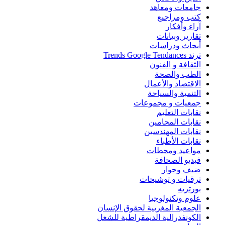
جامعات ومعاهد
كتب ومراجيع
آراء وأفكار
تقارير وبيانات
أبحاث ودراسات
ترند Trends Google Tendances
الثقافة و الفنون
الطب والصحة
الاقتصاد والأعمال
التنمية والسياحة
جمعيات و مجموعات
نقابات التعليم
نقابات المحامين
نقابات المهندسين
نقابات الأطباء
مواعيد ومحطات
فيديو الصحافة
ضيف وحوار
ترقيات و توشيحات
بورتريه
علوم وتكنولوجيا
الجمعية المغربية لحقوق الإنسان
الكونفدرالية الديمقراطية للشغل