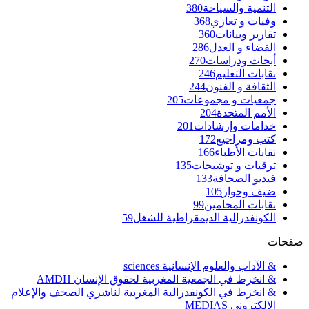
التنمية والسياحة
380
وفيات و تعازي
368
تقارير وبيانات
360
القضاء و العدل
286
أبحاث ودراسات
270
نقابات التعليم
246
الثقافة و الفنون
244
جمعيات و مجموعات
205
الأمم المتحدة
204
خدامات وإرشادات
201
كتب ومراجيع
172
نقابات الأطباء
166
ترقيات و توشيحات
135
فيديو الصحافة
133
ضيف وحوار
105
نقابات المحامين
99
الكونفدرالية الديمقراطية للشغل
59
صفحات
& الآداب والعلوم الإنسانية sciences
& انخرط في الجمعية المغربية لحقوق الإنسان AMDH
& انخرط في الكونفدرالية المغربية لناشري الصحف والإعلام
الإلكتروني MEDIAS