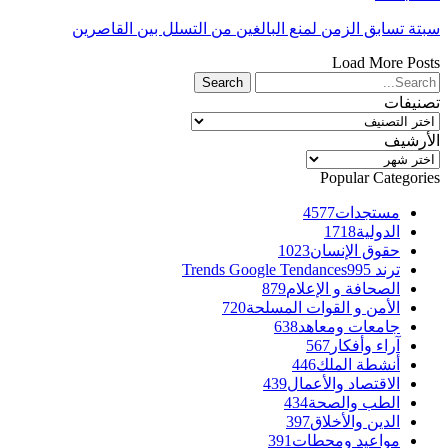
سبتة تسابق الزمن لمنع البالغين من التسلل بين القاصرين
Load More Posts
تصنيفات
تصنيفات
الأرشيف
الأرشيف
Popular Categories
مستجدات
4577
الدولية
1718
حقوق الإنسان
1023
ترند Trends Google Tendances
995
الصحافة و الإعلام
879
الأمن و القوات المسلحة
720
جامعات ومعاهد
638
آراء وأفكار
567
أنشطة الملك
446
الاقتصاد والأعمال
439
الطب والصحة
434
الدين والأخلاق
397
مواعيد ومحطات
391