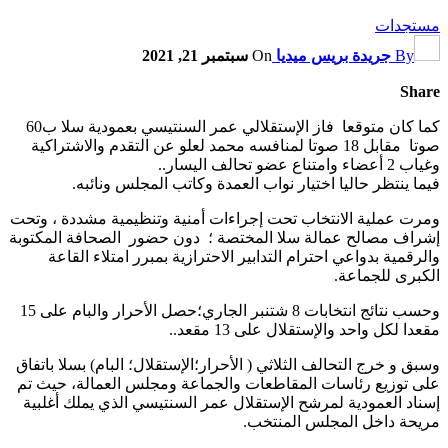
مستجدات
By
جريدة بريس ميديا
On
سبتمبر 21, 2021
Share
كما كان متوقعا فاز الإستقلالي عمر السنتيسي بعمودية سلا ب60
صوتا مقابل 18 صوتا لمنافسه محمد لعلو عن التقدم والاشتراكية
وغياب 2 أعضاء وامتناع عضو تحالف اليسار..
فيما ينتظر حاليا اختيار نواب العمدة وكاتب المجلس ونائبه.
ومرت عملية الانتخاب تحت إجراءات أمنية وتنظيمية مشددة ، وتحت
إشراف مصالح عمالة سلا المختصة ؛ دون حضور الصحافة المكتوبة
والرقمية بدواعي احترام التدابير الاحترازية بمبرر امتلاء القاعة
الكبرى للجماعة.
وحسب نتائج انتخابات 8 شتنبر الجاري؛حصل الأحرار والبام على 15
مقعدا لكل واحد والإستقلال على 13 مقعد..
وسبق و خرج التحالف الثلاثي ( الأحرار؛الإستقلال؛ البام) بسلا باتفاق
على توزيع رئاسات المقاطعات والجماعة ومجلس العمالة، حيث تم
إسناد العمودية لمرشح الإستقلال عمر السنتيسي الذي يملك أغلبية
مريحة داخل المجلس المنتخب.