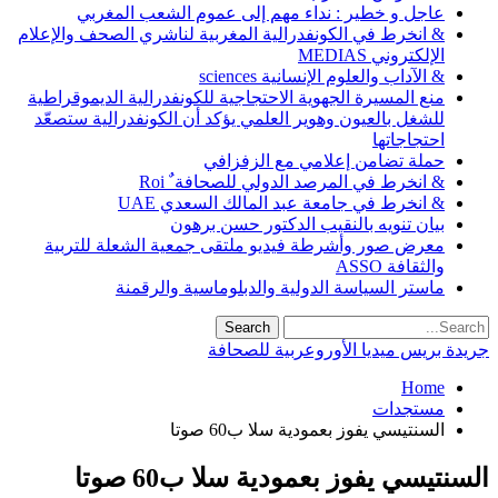
عاجل و خطير : نداء مهم إلى عموم الشعب المغربي
& انخرط في الكونفدرالية المغربية لناشري الصحف والإعلام
الإلكتروني MEDIAS
& الآداب والعلوم الإنسانية sciences
منع المسيرة الجهوية الاحتجاجية للكونفدرالية الديموقراطية
للشغل بالعيون وهوير العلمي يؤكد أن الكونفدرالية ستصعّد
احتجاجاتها
حملة تضامن إعلامي مع الزفزافي
& انخرط في المرصد الدولي للصحافة ٌ Roi
& انخرط في جامعة عبد المالك السعدي UAE
بيان تنويه بالنقيب الدكتور حسن برهون
معرض صور وأشرطة فيديو ملتقى جمعية الشعلة للتربية
والثقافة ASSO
ماستر السياسة الدولية والدبلوماسية والرقمنة
جريدة بريس ميديا الأوروعربية للصحافة
Home
مستجدات
السنتيسي يفوز بعمودية سلا ب60 صوتا
السنتيسي يفوز بعمودية سلا ب60 صوتا