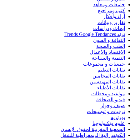
جامعات ومعاهد
كتب ومراجيع
آراء وأفكار
تقارير وبيانات
أبحاث ودراسات
ترند Trends Google Tendances
الثقافة و الفنون
الطب والصحة
الاقتصاد والأعمال
التنمية والسياحة
جمعيات و مجموعات
نقابات التعليم
نقابات المحامين
نقابات المهندسين
نقابات الأطباء
مواعيد ومحطات
فيديو الصحافة
ضيف وحوار
ترقيات و توشيحات
بورتريه
علوم وتكنولوجيا
الجمعية المغربية لحقوق الإنسان
الكونفدرالية الديمقراطية للشغل