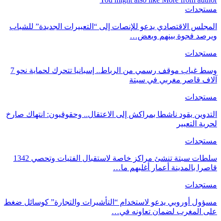
مستجدات
المجلس الاقتصادي يدعو للإنصات إلى “التعبيرات الجديدة” للشباب
ويرصد فجوة بينهم وبعض…
مستجدات
وسط غياب موقف رسمي من الرباط.. إسبانيا تتحرك لحماية نحو 7
آلاف قاصر مغربي في سبتة
مستجدات
التدوين يقود ناشطا بمراكش إلى الاعتقال.. وحقوقيون: انتهاك صارخ
لحرية التعبير
مستجدات
سلطات سبتة تنشئ مراكز خاصة لاستقبال الفتيات وتحصي 1342
قاصرا بالمدينة أعمار أغلبهم ما…
مستجدات
مسؤول أوروبي يدعو لاستخدام “التأشيرات والتجارة” كوسائل ضغط
على المغرب لضمان تعاونه في…