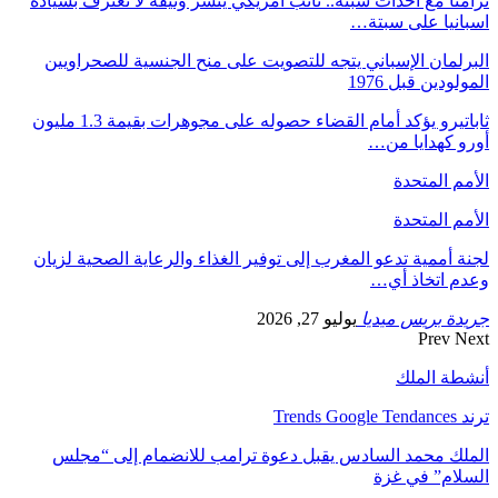
تزامنا مع أحداث سبتة.. نائب أمريكي ينشر وثيقة لا تعترف بسيادة
اسبانيا على سبتة…
البرلمان الإسباني يتجه للتصويت على منح الجنسية للصحراويين
المولودين قبل 1976
ثاباتيرو يؤكد أمام القضاء حصوله على مجوهرات بقيمة 1.3 مليون
أورو كهدايا من…
الأمم المتحدة
الأمم المتحدة
لجنة أممية تدعو المغرب إلى توفير الغذاء والرعاية الصحية لزيان
وعدم اتخاذ أي…
جريدة بريس ميديا
يوليو 27, 2026
Prev
Next
أنشطة الملك
ترند Trends Google Tendances
الملك محمد السادس يقبل دعوة ترامب للانضمام إلى “مجلس
السلام” في غزة