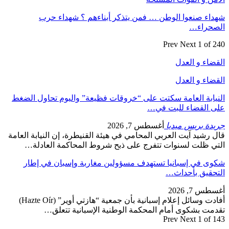
شهداء صنعوا الوطن … فمن يتذكر أبناءهم ؟ شهداء حرب
الصحراء…
Prev
Next
1 of 240
القضاء و العدل
القضاء و العدل
النيابة العامة سكتت على “خروقات فظيعة” واليوم تحاول الضغط
على القضاء للبت في…
جريدة بريس ميديا
أغسطس 7, 2026
قال رشيد آيت العربي المحامي في هيئة القنيطرة، إن النيابة العامة
التي ظلت لسنوات تتفرج على ذبح شروط المحاكمة العادلة…
شكوى في إسبانيا تستهدف مسؤولين مغاربة وإسبان في إطار
التحقيق بأحداث…
أغسطس 7, 2026
أفادت وسائل إعلام إسبانية بأن جمعية “هازتي أوير” (Hazte Oír)
تقدمت بشكوى أمام المحكمة الوطنية الإسبانية تتعلق…
Prev
Next
1 of 143