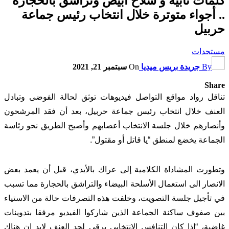
كلمات نابية و سلاح أبيض وتراشق بالحجارة
.. أجواء متوترة خلال انتخاب رئيس جماعة
حربيل
مستجدات
By
جريدة بريس ميديا
On
سبتمبر 21, 2021
Share
تناقل رواد مواقع التواصل فيديوهات توثق لحالة الفوضى وتبادل
العنف خلال انتخاب رئيس جماعة حربيل، بعد أن فقد المرشحون
وأنصارهم خلال جلسة الانتخاب أعصابهم وأصبح الطريق نحو رئاسة
الجماعة يخضع لمنطق “يا قاتل أو مقتول”.
وتطورت المشاداة الكلامية إلى عراك بالأيدي، قبل أن يعمد بعض
الانصار الى استعمال الأسلحة البيضاء والتراشق بالحجارة مما تسبب
في تأجيل جلسة التصويت، وخلفت هذه التصرفات حالة من الاستياء
بين صفوف ساكنة الجماعة الذين شاركوا الفيديو مرفقا بتدوينات
غاضبة، “اذا كان التنافس الانتخابي يرقى لحد العنف لابد ان هناك