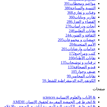
مواعيد ومحطات
391
التنمية والسياحة
380
وفيات و تعازي
368
تقارير وبيانات
360
القضاء و العدل
286
أبحاث ودراسات
270
نقابات التعليم
246
الثقافة و الفنون
244
جمعيات و مجموعات
205
الأمم المتحدة
204
خدامات وإرشادات
201
كتب ومراجيع
172
نقابات الأطباء
166
ترقيات و توشيحات
135
فيديو الصحافة
133
ضيف وحوار
105
نقابات المحامين
99
الكونفدرالية الديمقراطية للشغل
59
صفحات
& الآداب والعلوم الإنسانية sciences
& انخرط في الجمعية المغربية لحقوق الإنسان AMDH
& انخرط في الكونفدرالية المغربية لناشري الصحف والإعلام