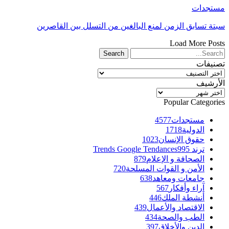
مستجدات
سبتة تسابق الزمن لمنع البالغين من التسلل بين القاصرين
Load More Posts
تصنيفات
تصنيفات
الأرشيف
الأرشيف
Popular Categories
مستجدات
4577
الدولية
1718
حقوق الإنسان
1023
ترند Trends Google Tendances
995
الصحافة و الإعلام
879
الأمن و القوات المسلحة
720
جامعات ومعاهد
638
آراء وأفكار
567
أنشطة الملك
446
الاقتصاد والأعمال
439
الطب والصحة
434
الدين والأخلاق
397