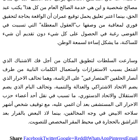
مصالح شخصية و اين هي خدمة الصالح العام من كل هذا” يكتب عبد
الحق، بينما اعتبر تعليق يحمل توقيع عمران أن الواقعة بحاجة لتحقيق
فوري لمعاقبة من وصفها ب”العقول المعطلة” التي تسببت في
الفوضى رغبة في الحصول على كل شيء دون تقديم أن شيء
للساكنة، ما يشكل إساءة لسمعة الوطن.
وسارعت السلطات لتطويق المكان من أجل فك الاشتباك الذي
اشتعل بسبب الاستفزازات واستعمال الكلمات النابية من طرف
أنصار الحلفين “المتصارعين” على الرئاسة، وهما تحالف الاحرار الذي
يضم الاتحاد الاشتراكي والعدالة والتنمية، وتحالف البام الذي يضم
الاستقلال والاتحاد الدستوري، ما تسبب في نقل أحد أعضاء حزب
الاحرار الى المستشفى بعد أن اغمي عليه، مع توقيف شخص أشهر
سلاحه الابيض في وجه المخالفين، بينما لاذ البعض بالفرار بعد
التراشق بالحجارة في محيط المقر المخصص للتصويت.
Share
Facebook
Twitter
Google+
ReddIt
WhatsApp
Pinterest
Email