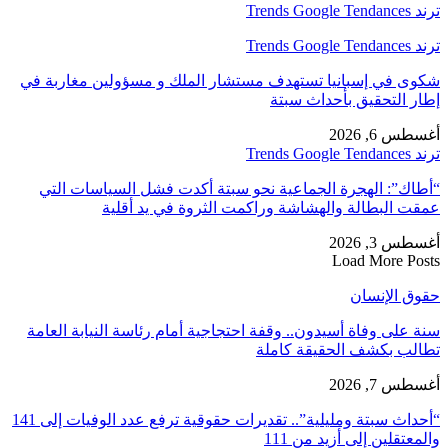
ترند Trends Google Tendances
ترند Trends Google Tendances
شكوى في إسبانيا تستهدف مستشار الملك و مسؤولين مغاربة في
إطار التحقيق بأحداث سبتة
أغسطس 6, 2026
ترند Trends Google Tendances
“أطاك”: الهجرة الجماعية نحو سبتة أكدت فشل السياسات التي
عمقت البطالة والهشاشة وراكمت الثروة في يد أقلية
أغسطس 3, 2026
Load More Posts
حقوق الإنسان
سنة على وفاة أسيدون.. وقفة احتجاجية أمام رئاسة النيابة العامة
تطالب بكشف الحقيقة كاملة
أغسطس 7, 2026
“أحداث سبتة ومليلية”.. تقديرات حقوقية ترفع عدد الوفيات إلى 141
والمعتقلين إلى أزيد من 111