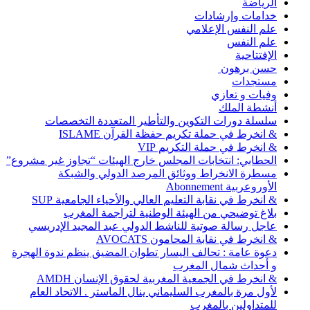
الرياضة
خدامات وإرشادات
علم النفس الإعلامي
علم النفس
الإفتتاحية
حسن برهون
مستجدات
وفيات و تعازي
أنشطة الملك
سلسلة دورات التكوين والتأطير المتعددة التخصصات
& انخرط في حملة تكريم حفظة القرآن ISLAME
& انخرط في حملة التكريم VIP
الحطابي: انتخابات المجلس خارج الهيئات “تجاوز غير مشروع”
مسطرة الانخراط ووثائق المرصد الدولي والشبكة
الأوروعربية Abonnement
& انخرط في نقابة التعليم العالي والأحياء الجامعية SUP
بلاغ توضيحي من الهيئة الوطنية لتراجمة المغرب
عاجل رسالة صوتية للناشط الدولي عبد المجيد الإدريسي
& انخرط في نقابة المحامون AVOCATS
دعوة عامة : تحالف اليسار تطوان المضيق ينظم ندوة الهجرة
و أحداث شمال المغرب
& انخرط في الجمعية المغربية لحقوق الإنسان AMDH
لأول مرة بالمغرب السليماني ينال الماستر . الاتحاد العام
للمتداولين بالمغرب