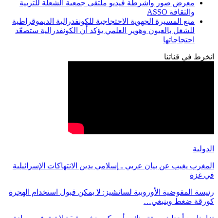
معرض صور وأشرطة فيديو ملتقى جمعية الشعلة للتربية
والثقافة ASSO
منع المسيرة الجهوية الاحتجاجية للكونفدرالية الديموقراطية
للشغل بالعيون وهوير العلمي يؤكد أن الكونفدرالية ستصعّد
احتجاجاتها
انخرط في قناتنا
الدولية
المغرب يغيب عن بيان عربي ـ إسلامي يدين الانتهاكات الإسرائيلية
في غزة
رئيسة المفوضية الأوروبية لسانشيز: لا يمكن قبول استخدام الهجرة
كورقة ضغط وينبغي…