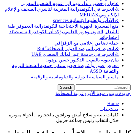
عاجل و خطير : نداء مهم إلى عموم الشعب المغربي
& انخرط في الكونفدرالية المغربية لناشري الصحف والإعلام
الإلكتروني MEDIAS
& الآداب والعلوم الإنسانية sciences
منع المسيرة الجهوية الاحتجاجية للكونفدرالية الديموقراطية
للشغل بالعيون وهوير العلمي يؤكد أن الكونفدرالية ستصعّد
احتجاجاتها
حملة تضامن إعلامي مع الزفزافي
& انخرط في المرصد الدولي للصحافة ٌ Roi
& انخرط في جامعة عبد المالك السعدي UAE
بيان تنويه بالنقيب الدكتور حسن برهون
معرض صور وأشرطة فيديو ملتقى جمعية الشعلة للتربية
والثقافة ASSO
ماستر السياسة الدولية والدبلوماسية والرقمنة
جريدة بريس ميديا الأوروعربية للصحافة
Home
مستجدات
كلمات نابية و سلاح أبيض وتراشق بالحجارة .. أجواء متوترة
خلال انتخاب رئيس جماعة حربيل