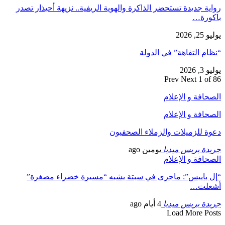
رواية جديدة تستحضر الذاكرة والهوية الريفية.. نزيهة أحيذار تصدر
باكورة…
يوليو 25, 2026
“نظام التفاهة” في الدولة
يوليو 3, 2026
Prev
Next
1 of 86
الصحافة و الإعلام
الصحافة و الإعلام
دعوة للزميلات والزملاء الصحفيون
جريدة بريس ميديا
يومين ago
الصحافة و الإعلام
“إل باييس”: ماجرى في سبتة يشبه “مسيرة خضراء مصغرة”
أشعلت…
جريدة بريس ميديا
4 أيام ago
Load More Posts