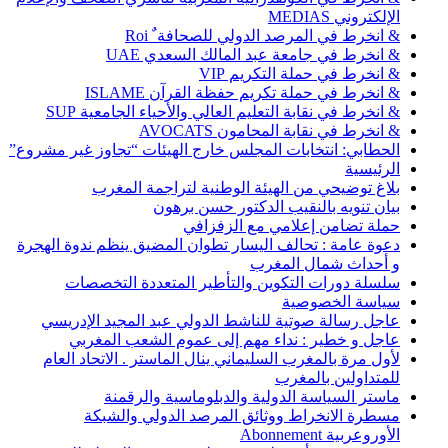
الإلكتروني MEDIAS
& انخرط في المرصد الدولي للصحافة ٌ Roi
& انخرط في جامعة عبد المالك السعدي UAE
& انخرط في حملة التكريم VIP
& انخرط في حملة تكريم حفظة القرآن ISLAME
& انخرط في نقابة التعليم العالي والأحياء الجامعية SUP
& انخرط في نقابة المحامون AVOCATS
الحطابي: انتخابات المجلس خارج الهيئات “تجاوز غير مشروع”
الرئيسية
بلاغ توضيحي من الهيئة الوطنية لتراجمة المغرب
بيان تنويه بالنقيب الدكتور حسن برهون
حملة تضامن إعلامي مع الزفزافي
دعوة عامة : تحالف اليسار تطوان المضيق ينظم ندوة الهجرة
و أحداث شمال المغرب
سلسلة دورات التكوين والتأطير المتعددة التخصصات
سياسة الخصوصية
عاجل رسالة صوتية للناشط الدولي عبد المجيد الإدريسي
عاجل و خطير : نداء مهم إلى عموم الشعب المغربي
لأول مرة بالمغرب السليماني ينال الماستر . الاتحاد العام
للمتداولين بالمغرب
ماستر السياسة الدولية والدبلوماسية والرقمنة
مسطرة الانخراط ووثائق المرصد الدولي والشبكة
الأوروعربية Abonnement