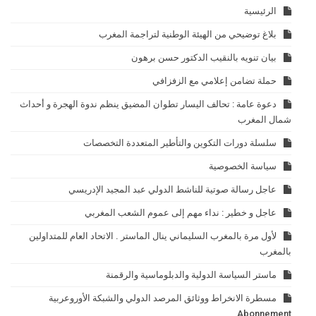
الرئيسية
بلاغ توضيحي من الهيئة الوطنية لتراجمة المغرب
بيان تنويه بالنقيب الدكتور حسن برهون
حملة تضامن إعلامي مع الزفزافي
دعوة عامة : تحالف اليسار تطوان المضيق ينظم ندوة الهجرة و أحداث
شمال المغرب
سلسلة دورات التكوين والتأطير المتعددة التخصصات
سياسة الخصوصية
عاجل رسالة صوتية للناشط الدولي عبد المجيد الإدريسي
عاجل و خطير : نداء مهم إلى عموم الشعب المغربي
لأول مرة بالمغرب السليماني ينال الماستر . الاتحاد العام للمتداولين
بالمغرب
ماستر السياسة الدولية والدبلوماسية والرقمنة
مسطرة الانخراط ووثائق المرصد الدولي والشبكة الأوروعربية
Abonnement