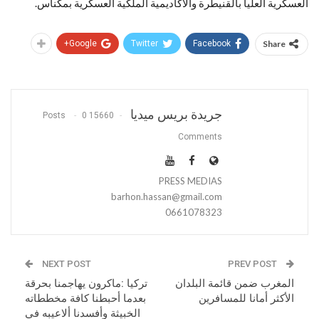
العسكرية العليا بالقنيطرة والأكاديمية الملكية العسكرية بمكناس.
Google+
Twitter
Facebook
Share
جريدة بريس ميديا
0
15660 Posts
Comments
PRESS MEDIAS
barhon.hassan@gmail.com
0661078323
NEXT POST
PREV POST
المغرب ضمن قائمة البلدان
تركيا :ماكرون يهاجمنا بحرقة
الأكثر أمانا للمسافرين
بعدما أحبطنا كافة مخططاته
الخبيثة وأفسدنا ألاعيبه في