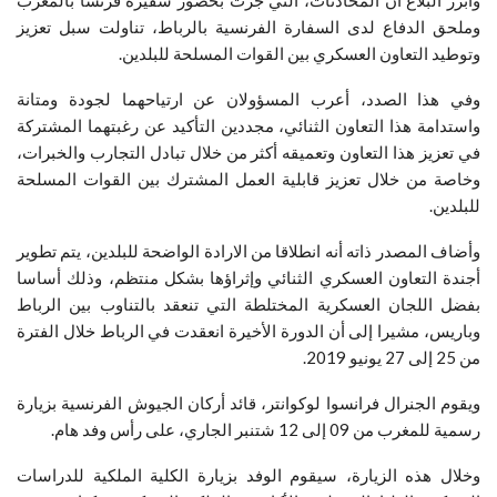
وملحق الدفاع لدى السفارة الفرنسية بالرباط، تناولت سبل تعزيز
وتوطيد التعاون العسكري بين القوات المسلحة للبلدين.
وفي هذا الصدد، أعرب المسؤولان عن ارتياحهما لجودة ومتانة
واستدامة هذا التعاون الثنائي، مجددين التأكيد عن رغبتهما المشتركة
في تعزيز هذا التعاون وتعميقه أكثر من خلال تبادل التجارب والخبرات،
وخاصة من خلال تعزيز قابلية العمل المشترك بين القوات المسلحة
للبلدين.
وأضاف المصدر ذاته أنه انطلاقا من الارادة الواضحة للبلدين، يتم تطوير
أجندة التعاون العسكري الثنائي وإثراؤها بشكل منتظم، وذلك أساسا
بفضل اللجان العسكرية المختلطة التي تنعقد بالتناوب بين الرباط
وباريس، مشيرا إلى أن الدورة الأخيرة انعقدت في الرباط خلال الفترة
من 25 إلى 27 يونيو 2019.
ويقوم الجنرال فرانسوا لوكوانتر، قائد أركان الجيوش الفرنسية بزيارة
رسمية للمغرب من 09 إلى 12 شتنبر الجاري، على رأس وفد هام.
وخلال هذه الزيارة، سيقوم الوفد بزيارة الكلية الملكية للدراسات