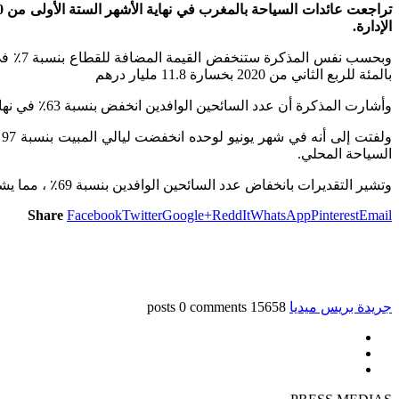
الإدارة.
بالمئة للربع الثاني من 2020 بخسارة 11.8 مليار درهم
وأشارت المذكرة أن عدد السائحين الوافدين انخفض بنسبة 63٪ في نهاية يونيو 2020، فيما تراجعت نسبة المبيت في المنشآت السكنية المصنفة بنسبة 59٪.
و
السياحة المحلي.
وتشير التقديرات بانخفاض عدد السائحين الوافدين بنسبة 69٪ ، مما يشكل تراجعا في عائدات العملة الصعبة بنسبة 60٪ وخسارة 50٪ من الوظائف في القطاع.
Share
Facebook
Twitter
Google+
ReddIt
WhatsApp
Pinterest
Email
جريدة بريس ميديا
15658 posts
0 comments