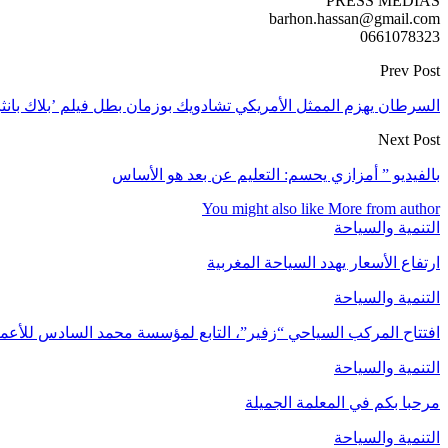
PRESS MEDIAS
barhon.hassan@gmail.com
0661078323
Prev Post
السرطان يهزم الممثل الأمريكي تشادويك بوزمان بطل فيلم ’بلاك بانثر’ عن 3
Next Post
بالفيديو ” أمزازي يحسم: التعليم عن بعد هو الأساس
You might also like
More from author
التنمية والسياحة
ارتفاع الأسعار يهدد السياحة المغربية
التنمية والسياحة
افتتاح المركب السياحي “زفير”، التابع لمؤسسة محمد السادس للأعما
التنمية والسياحة
مرحبا بكم في المعلمة الجميلة
التنمية والسياحة