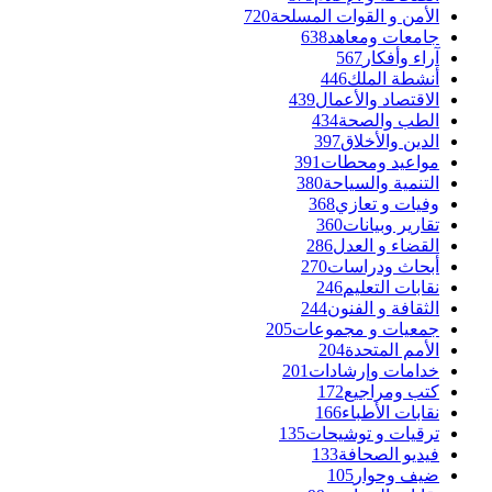
الأمن و القوات المسلحة
720
جامعات ومعاهد
638
آراء وأفكار
567
أنشطة الملك
446
الاقتصاد والأعمال
439
الطب والصحة
434
الدين والأخلاق
397
مواعيد ومحطات
391
التنمية والسياحة
380
وفيات و تعازي
368
تقارير وبيانات
360
القضاء و العدل
286
أبحاث ودراسات
270
نقابات التعليم
246
الثقافة و الفنون
244
جمعيات و مجموعات
205
الأمم المتحدة
204
خدامات وإرشادات
201
كتب ومراجيع
172
نقابات الأطباء
166
ترقيات و توشيحات
135
فيديو الصحافة
133
ضيف وحوار
105