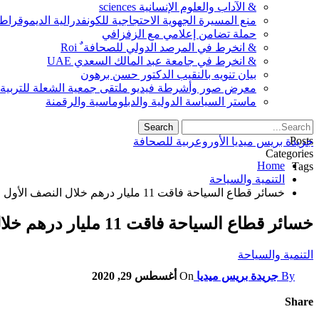
& الآداب والعلوم الإنسانية sciences
منع المسيرة الجهوية الاحتجاجية للكونفدرالية الديموقراط
حملة تضامن إعلامي مع الزفزافي
& انخرط في المرصد الدولي للصحافة ٌ Roi
& انخرط في جامعة عبد المالك السعدي UAE
بيان تنويه بالنقيب الدكتور حسن برهون
معرض صور وأشرطة فيديو ملتقى جمعية الشعلة للتربية والثق
ماستر السياسة الدولية والدبلوماسية والرقمنة
Posts
جريدة بريس ميديا الأوروعربية للصحافة
Categories
Home
Tags
التنمية والسياحة
خسائر قطاع السياحة فاقت 11 مليار درهم خلال النصف الأول من 2020
خسائر قطاع السياحة فاقت 11 مليار درهم خلال النصف الأول من 2020
التنمية والسياحة
By
جريدة بريس ميديا
On
أغسطس 29, 2020
Share