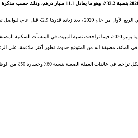
تراجعت عائدات السياحة بالمغرب في نهاية الأشهر الستة الأولى من 0
لفتت إلى أنه في شهر يونيو لوحده انخفضت ليالي المبيت بنسبة 97 في المائة، مضيفة أنه من المتوقع