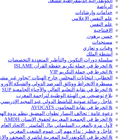
الكونفدرالية الديمقراطية للشغل
الرياضة
خدامات وإرشادات
علم النفس الإعلامي
علم النفس
الإفتتاحية
حسن برهون
مستجدات
وفيات و تعازي
أنشطة الملك
سلسلة دورات التكوين والتأطير المتعددة التخصصات
& انخرط في حملة تكريم حفظة القرآن ISLAME
& انخرط في حملة التكريم VIP
الحطابي: انتخابات المجلس خارج الهيئات “تجاوز غير مش
مسطرة الانخراط ووثائق المرصد الدولي والشبكة الأوروعربية ment
& انخرط في نقابة التعليم العالي والأحياء الجامعية SUP
بلاغ توضيحي من الهيئة الوطنية لتراجمة المغرب
عاجل رسالة صوتية للناشط الدولي عبد المجيد الإدريسي
& انخرط في نقابة المحامون AVOCATS
دعوة عامة : تحالف اليسار تطوان المضيق ينظم ندوة ال
& انخرط في الجمعية المغربية لحقوق الإنسان AMDH
لأول مرة بالمغرب السليماني ينال الماستر . الاتحاد العام
عاجل و خطير : نداء مهم إلى عموم الشعب المغربي
& انخرط في الكونفدرالية المغربية لناشري الصحف والإعلام ال