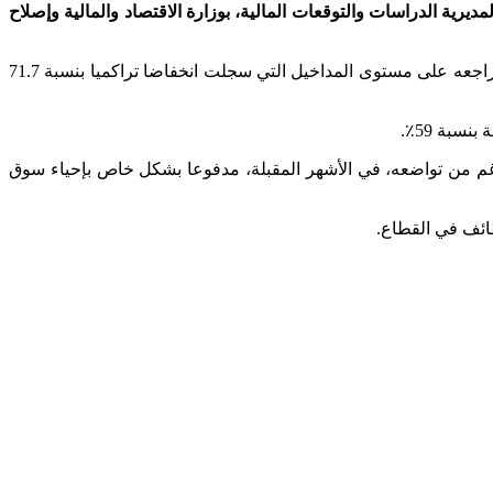
202 بنسبة 33.2٪، وهو ما يعادل 11.1 مليار درهم، وذلك حسب مذكرة لمديرية الدراسات والتوقعات المالية، بوزارة الاقتصاد والمالية وإصلاح
وبحسب نفس المذكرة ستنخفض القيمة المضافة للقطاع بنسبة 7٪ في الربع الأول من عام 2020 ، بعد زيادة قدرها 2.9٪ قبل عام، ليواصل تراجعه على مستوى المداخيل التي سجلت انخفاضا تراكميا بنسبة 71.7
 حدوث تطور أكثر ملاءمة، على الرغم من تواضعه، في الأشهر المقبلة، مدفوعا بشكل خاص بإحياء سوق