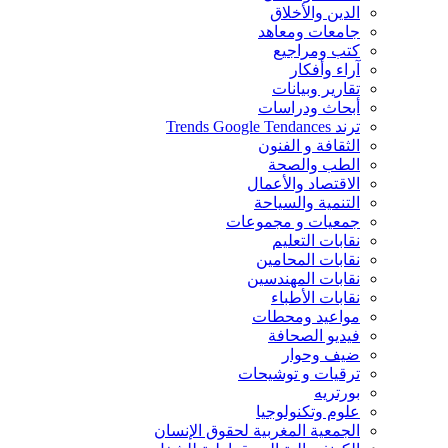
الدين والأخلاق
جامعات ومعاهد
كتب ومراجيع
آراء وأفكار
تقارير وبيانات
أبحاث ودراسات
ترند Trends Google Tendances
الثقافة و الفنون
الطب والصحة
الاقتصاد والأعمال
التنمية والسياحة
جمعيات و مجموعات
نقابات التعليم
نقابات المحامين
نقابات المهندسين
نقابات الأطباء
مواعيد ومحطات
فيديو الصحافة
ضيف وحوار
ترقيات و توشيحات
بورتريه
علوم وتكنولوجيا
الجمعية المغربية لحقوق الإنسان