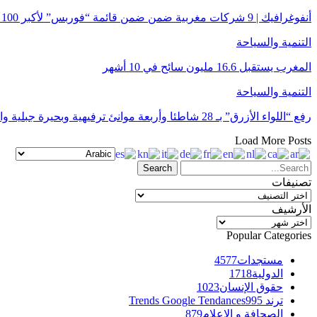
أنفوغرافيك | 9 شركات مغربية ضمن ضمن قائمة “فوربس” لأكبر 100 شركة في الشرق الأوسط
التنمية والسياحة
المغرب يستقبل 16.6 مليون سائح في 10 أشهر
التنمية والسياحة
رفع “اللواء الأزرق” بـ 28 شاطئا وأربعة موانئ ترفيهية وبحيرة جبلية واحدة برسم صيف 2025
Load More Posts
تصنيفات
تصنيفات
الأرشيف
الأرشيف
Popular Categories
مستجدات
4577
الدولية
1718
حقوق الإنسان
1023
ترند Trends Google Tendances
995
الصحافة و الإعلام
879