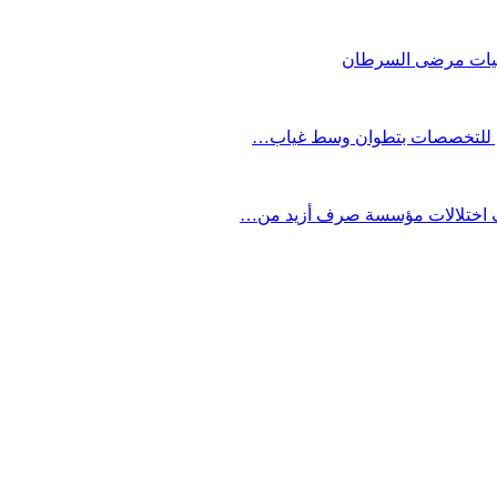
معيات مرضى السرطان
وي للتخصصات بتطوان وسط غياب…
 اختلالات مؤسسة صرف أزيد من…