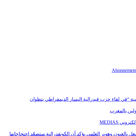
اسية “في لقاء حزب فيدرالية اليسار الديمقراطي بتطوان
اولين بالمغرب
ني MEDIAS
غل بالعيون وهوير العلمي يؤكد أن الكونفدرالية ستصعّد احتجاجاتها