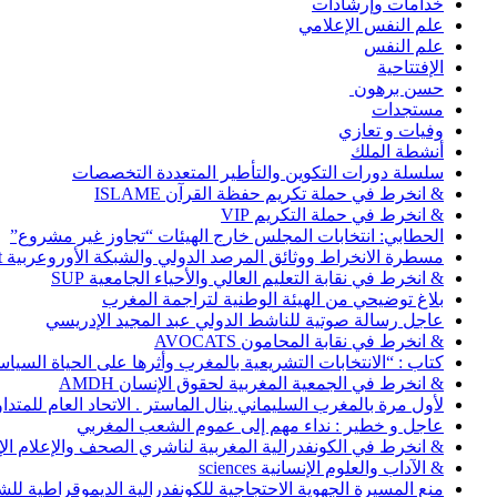
خدامات وإرشادات
علم النفس الإعلامي
علم النفس
الإفتتاحية
حسن برهون
مستجدات
وفيات و تعازي
أنشطة الملك
سلسلة دورات التكوين والتأطير المتعددة التخصصات
& انخرط في حملة تكريم حفظة القرآن ISLAME
& انخرط في حملة التكريم VIP
الحطابي: انتخابات المجلس خارج الهيئات “تجاوز غير مشروع”
مسطرة الانخراط ووثائق المرصد الدولي والشبكة الأوروعربية Abonnement
& انخرط في نقابة التعليم العالي والأحياء الجامعية SUP
بلاغ توضيحي من الهيئة الوطنية لتراجمة المغرب
عاجل رسالة صوتية للناشط الدولي عبد المجيد الإدريسي
& انخرط في نقابة المحامون AVOCATS
كتاب : “الانتخابات التشريعية بالمغرب وأثرها على الحياة السي
& انخرط في الجمعية المغربية لحقوق الإنسان AMDH
لأول مرة بالمغرب السليماني ينال الماستر . الاتحاد العام للمتد
عاجل و خطير : نداء مهم إلى عموم الشعب المغربي
& انخرط في الكونفدرالية المغربية لناشري الصحف والإعلام الإلكترو
& الآداب والعلوم الإنسانية sciences
منع المسيرة الجهوية الاحتجاجية للكونفدرالية الديموقراطية للش