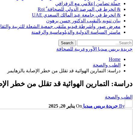
حملة تضامن إعلامي مع الزفزافي
& انخرط في المرصد الدولي للصحافة ٌ Roi
& انخرط في جامعة عبد المالك السعدي UAE
بيان تنويه بالنقيب الدكتور حسن برهون
معرض صور وأشرطة فيديو ملتقى جمعية الشعلة للتربية والثقافة SO
ماستر السياسة الدولية والدبلوماسية والرقمنة
جريدة بريس ميديا الأوروعربية للصحافة
Home
الطب والصحة
دراسة: التمارين الهوائية قد تقلل من خطر الإصابة بالزهايمر
دراسة: التمارين الهوائية قد تقلل من خطر الإص
الطب والصحة
By
جريدة بريس ميديا
On
يناير 20, 2025