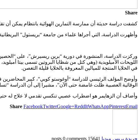
Share
كشفت دراسة حديثة أن ممارسة التمارين الهوائية بانتظام يمكن أن ت
وأظهرت الدراسة، التي أجراها علماء من جامعة “بريستول” البريطانية و
وركزت الدراسة، المنشورة في دورية “برين ريسيرش”، على “الحصين”، و
اللويحات الأميلويدية (وهي كتل من شظايا البروتين تسمى بيتا أميلويد، 
في الخلايا المنتجة للميالين المعروفة بالخلايا قليلة التغصن.
وأوضح المؤلف الرئيسي للدراسة “أوغوستو كوبي”، كبير المحاضرين في الت
الوقائية العصبية ظلت غامضة حتى الآن”، مشيرا إلى أن الدراسة “تسلط 
وأضاف أن الزهايمر هو اضطراب عصبي تنكسي تقدمي لا علاج له حتى ا
Share
Facebook
Twitter
Google+
ReddIt
WhatsApp
Pinterest
Email
جريدة بريس ميديا
15641 posts
0 comments