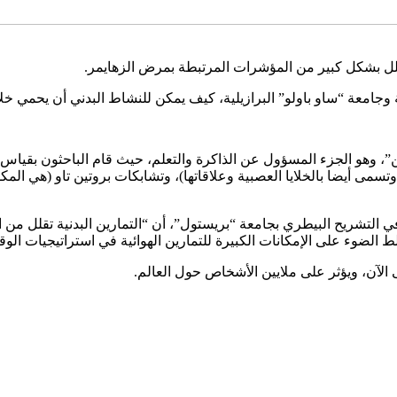
قلل بشكل كبير من المؤشرات المرتبطة بمرض الزهايمر.
جامعة “ساو باولو” البرازيلية، كيف يمكن للنشاط البدني أن يحمي خلايا
هو الجزء المسؤول عن الذاكرة والتعلم، حيث قام الباحثون بقياس تأث
وتسمى أيضا بالخلايا العصبية وعلاقاتها)، وتشابكات بروتين تاو (هي المك
شريح البيطري بجامعة “بريستول”، أن “التمارين البدنية تقلل من التدهو
الضوء على الإمكانات الكبيرة للتمارين الهوائية في استراتيجيات الوقا
لآن، ويؤثر على ملايين الأشخاص حول العالم.