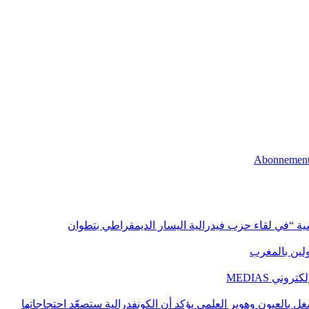
اسية “في لقاء حزب فيدرالية اليسار الديمقراطي بتطوان
اولين بالمغرب
ني MEDIAS
غل بالعيون وهوير العلمي يؤكد أن الكونفدرالية ستصعّد احتجاجاتها