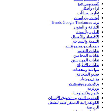
كتب ومراجيع
آراء وأفكار
تقارير وبيانات
أبحاث ودراسات
ترند Trends Google Tendances
الثقافة و الفنون
الطب والصحة
الاقتصاد والأعمال
التنمية والسياحة
جمعيات و مجموعات
نقابات التعليم
نقابات المحامين
نقابات المهندسين
نقابات الأطباء
مواعيد ومحطات
فيديو الصحافة
ضيف وحوار
ترقيات و توشيحات
بورتريه
علوم وتكنولوجيا
الجمعية المغربية لحقوق الإنسان
الكونفدرالية الديمقراطية للشغل
الرياضة