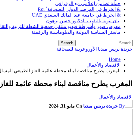
حملة تضامن إعلامي مع الزفزافي
& انخرط في المرصد الدولي للصحافة ٌ Roi
& انخرط في جامعة عبد المالك السعدي UAE
بيان تنويه بالنقيب الدكتور حسن برهون
معرض صور وأشرطة فيديو ملتقى جمعية الشعلة للتربية والثقافة SO
ماستر السياسة الدولية والدبلوماسية والرقمنة
جريدة بريس ميديا الأوروعربية للصحافة
Home
الاقتصاد والأعمال
المغرب يطرح مناقصة لبناء محطة عائمة للغاز الطبيعي المسال 
المغرب يطرح مناقصة لبناء محطة عائمة للغاز ا
الاقتصاد والأعمال
By
جريدة بريس ميديا
On
مايو 31, 2024