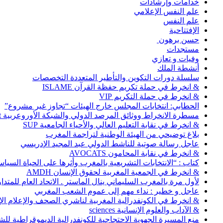
خدامات وإرشادات
علم النفس الإعلامي
علم النفس
الإفتتاحية
حسن برهون
مستجدات
وفيات و تعازي
أنشطة الملك
سلسلة دورات التكوين والتأطير المتعددة التخصصات
& انخرط في حملة تكريم حفظة القرآن ISLAME
& انخرط في حملة التكريم VIP
الحطابي: انتخابات المجلس خارج الهيئات “تجاوز غير مشروع”
مسطرة الانخراط ووثائق المرصد الدولي والشبكة الأوروعربية Abonnement
& انخرط في نقابة التعليم العالي والأحياء الجامعية SUP
بلاغ توضيحي من الهيئة الوطنية لتراجمة المغرب
عاجل رسالة صوتية للناشط الدولي عبد المجيد الإدريسي
& انخرط في نقابة المحامون AVOCATS
كتاب : “الانتخابات التشريعية بالمغرب وأثرها على الحياة السي
& انخرط في الجمعية المغربية لحقوق الإنسان AMDH
لأول مرة بالمغرب السليماني ينال الماستر . الاتحاد العام للمتد
عاجل و خطير : نداء مهم إلى عموم الشعب المغربي
& انخرط في الكونفدرالية المغربية لناشري الصحف والإعلام الإلكترو
& الآداب والعلوم الإنسانية sciences
منع المسيرة الجهوية الاحتجاجية للكونفدرالية الديموقراطية للش