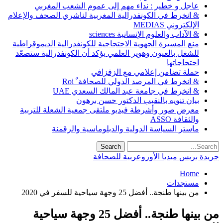
عاجل و خطير : نداء مهم إلى عموم الشعب المغربي
& انخرط في الكونفدرالية المغربية لناشري الصحف والإعلام
الإلكتروني MEDIAS
& الآداب والعلوم الإنسانية sciences
منع المسيرة الجهوية الاحتجاجية للكونفدرالية الديموقراطية
للشغل بالعيون وهوير العلمي يؤكد أن الكونفدرالية ستصعّد
احتجاجاتها
حملة تضامن إعلامي مع الزفزافي
& انخرط في المرصد الدولي للصحافة ٌ Roi
& انخرط في جامعة عبد المالك السعدي UAE
بيان تنويه بالنقيب الدكتور حسن برهون
معرض صور وأشرطة فيديو ملتقى جمعية الشعلة للتربية
والثقافة ASSO
ماستر السياسة الدولية والدبلوماسية والرقمنة
جريدة بريس ميديا الأوروعربية للصحافة
Home
مستجدات
من بينها طنجة.. أفضل 25 وجهة سياحية للسفر في 2020
من بينها طنجة.. أفضل 25 وجهة سياحية