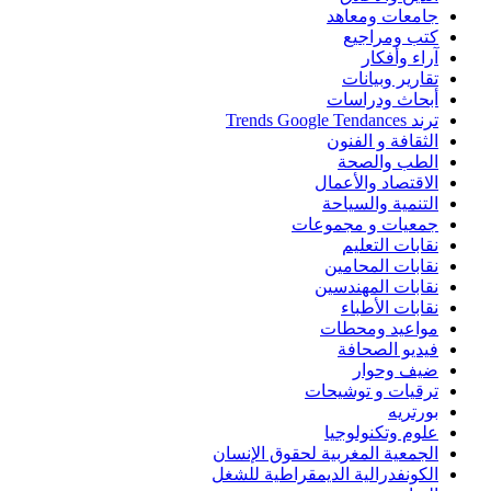
جامعات ومعاهد
كتب ومراجيع
آراء وأفكار
تقارير وبيانات
أبحاث ودراسات
ترند Trends Google Tendances
الثقافة و الفنون
الطب والصحة
الاقتصاد والأعمال
التنمية والسياحة
جمعيات و مجموعات
نقابات التعليم
نقابات المحامين
نقابات المهندسين
نقابات الأطباء
مواعيد ومحطات
فيديو الصحافة
ضيف وحوار
ترقيات و توشيحات
بورتريه
علوم وتكنولوجيا
الجمعية المغربية لحقوق الإنسان
الكونفدرالية الديمقراطية للشغل