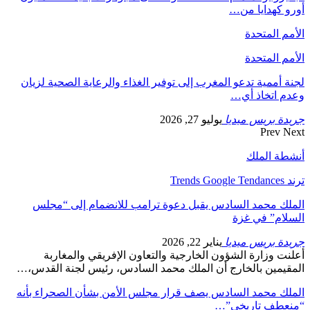
أورو كهدايا من…
الأمم المتحدة
الأمم المتحدة
لجنة أممية تدعو المغرب إلى توفير الغذاء والرعاية الصحية لزيان
وعدم اتخاذ أي…
جريدة بريس ميديا
يوليو 27, 2026
Prev
Next
أنشطة الملك
ترند Trends Google Tendances
الملك محمد السادس يقبل دعوة ترامب للانضمام إلى “مجلس
السلام” في غزة
جريدة بريس ميديا
يناير 22, 2026
أعلنت وزارة الشؤون الخارجية والتعاون الإفريقي والمغاربة
المقيمين بالخارج أن الملك محمد السادس، رئيس لجنة القدس،…
الملك محمد السادس يصف قرار مجلس الأمن بشأن الصحراء بأنه
“منعطف تاريخي”…