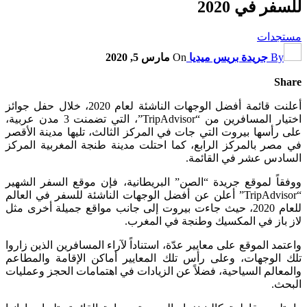
للسفر في 2020
مستجدات
By
جريدة بريس ميديا
On
مارس 5, 2020
Share
أعلنت قائمة أفضل الوجهات الناشئة لعام 2020، خلال حفل جوائز
اختيار المسافرين من “TripAdvisor”، التي تضمنت 3 مدن عربية،
على رأسها بيروت التي جات في المركز الثالث، تليها مدينة الأقصر
في مصر بالمركز الرابع، كما احتلت مدينة طنجة المغربية المركز
السادس عشر في القائمة.
ووفقاً لموقع جريدة “الصن” البريطانية، فإن موقع السفر الشهير
“TripAdvisor” أعلن عن أفضل الوجهات الناشئة للسفر في العالم
للعام 2020، حيث جاءت بيروت إلى جانب مواقع جميلة أخرى مثل
لاز باز في المكسيك وطنجة في المغرب.
واعتمد الموقع على معايير عدّة، استناداً لآراء المسافرين الذين زاروا
تلك الوجهات، وعلى رأس تلك المعايير أماكن الإقامة والمطاعم
والمعالم السياحية، فضلاً عن الزيادات في اهتمامات الحجز وعمليات
البحث.