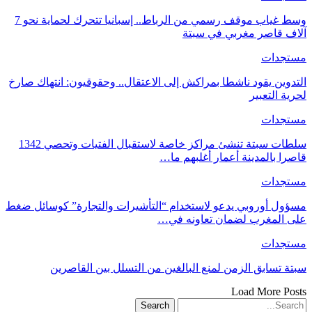
وسط غياب موقف رسمي من الرباط.. إسبانيا تتحرك لحماية نحو 7
آلاف قاصر مغربي في سبتة
مستجدات
التدوين يقود ناشطا بمراكش إلى الاعتقال.. وحقوقيون: انتهاك صارخ
لحرية التعبير
مستجدات
سلطات سبتة تنشئ مراكز خاصة لاستقبال الفتيات وتحصي 1342
قاصرا بالمدينة أعمار أغلبهم ما…
مستجدات
مسؤول أوروبي يدعو لاستخدام “التأشيرات والتجارة” كوسائل ضغط
على المغرب لضمان تعاونه في…
مستجدات
سبتة تسابق الزمن لمنع البالغين من التسلل بين القاصرين
Load More Posts