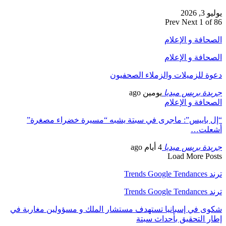
يوليو 3, 2026
Prev
Next
1 of 86
الصحافة و الإعلام
الصحافة و الإعلام
دعوة للزميلات والزملاء الصحفيون
جريدة بريس ميديا
يومين ago
الصحافة و الإعلام
“إل باييس”: ماجرى في سبتة يشبه “مسيرة خضراء مصغرة”
أشعلت…
جريدة بريس ميديا
4 أيام ago
Load More Posts
ترند Trends Google Tendances
ترند Trends Google Tendances
شكوى في إسبانيا تستهدف مستشار الملك و مسؤولين مغاربة في
إطار التحقيق بأحداث سبتة