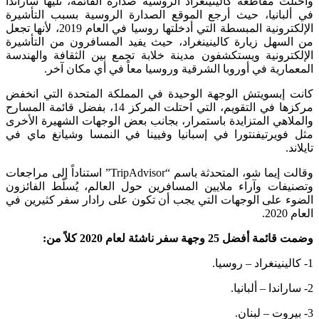
واحتلت مقاطعة كالينينغراد الروسية صدارة القائمة، تليها ساراندا
في ألبانيا، حيث أرجع الموقع الصدارة الروسية بسبب التأشيرة
الإلكترونية المبسطة التي أدخلتها روسيا في العام 2019، لأنها تجعل
من السهل زيارة كالينينغراد، حيث يفيد المسافرون من التأشيرة
الإلكترونية ويستكشفون مدينة خلابة تجمع بين الثقافة والهندسة
المعمارية في أوروبا الشرقية وروسيا معاً في أي مكان آخر.
كانت إبسويتش الوجهة الوحيدة في المملكة المتحدة التي انخفض
مركزها في التقويم، التي احتلت المركز 14، بفضل قائمة المسارح
والملاهي المتزايدة باستمرار، بجانب بعض الوجهات الشهيرة الأخرى
مثل فويرتيفنتورا في إسبانيا وفيينا في النمسا وشيانغ ماي في
تايلاند.
وقالت إيما شو، المتحدثة باسم “TripAdvisor” استناداً إلى مراجعات
وتصنيفات وآراء ملايين المسافرين حول العالم، يُسلّط الفائزون
الضوء على الوجهات التي يجب أن تكون على رادار سفر كثيرين في
العام 2020.
وضمت قائمة أفضل 25 وجهة سفر ناشئة لعام 2020 كلاً من:
1- كالينينغراد – روسيا.
2- ساراندا – ألبانيا.
3- بيروت – لبنان.