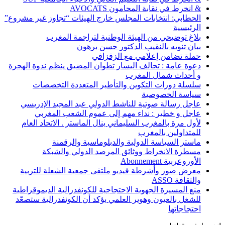
& انخرط في نقابة المحامون AVOCATS
الحطابي: انتخابات المجلس خارج الهيئات “تجاوز غير مشروع”
الرئيسية
بلاغ توضيحي من الهيئة الوطنية لتراجمة المغرب
بيان تنويه بالنقيب الدكتور حسن برهون
حملة تضامن إعلامي مع الزفزافي
دعوة عامة : تحالف اليسار تطوان المضيق ينظم ندوة الهجرة
و أحداث شمال المغرب
سلسلة دورات التكوين والتأطير المتعددة التخصصات
سياسة الخصوصية
عاجل رسالة صوتية للناشط الدولي عبد المجيد الإدريسي
عاجل و خطير : نداء مهم إلى عموم الشعب المغربي
لأول مرة بالمغرب السليماني ينال الماستر . الاتحاد العام
للمتداولين بالمغرب
ماستر السياسة الدولية والدبلوماسية والرقمنة
مسطرة الانخراط ووثائق المرصد الدولي والشبكة
الأوروعربية Abonnement
معرض صور وأشرطة فيديو ملتقى جمعية الشعلة للتربية
والثقافة ASSO
منع المسيرة الجهوية الاحتجاجية للكونفدرالية الديموقراطية
للشغل بالعيون وهوير العلمي يؤكد أن الكونفدرالية ستصعّد
احتجاجاتها