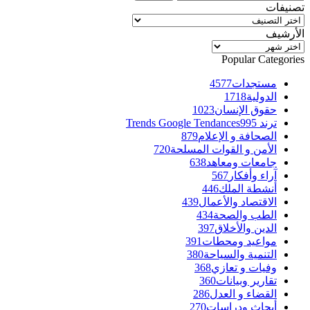
تصنيفات
تصنيفات
الأرشيف
الأرشيف
Popular Categories
مستجدات
4577
الدولية
1718
حقوق الإنسان
1023
ترند Trends Google Tendances
995
الصحافة و الإعلام
879
الأمن و القوات المسلحة
720
جامعات ومعاهد
638
آراء وأفكار
567
أنشطة الملك
446
الاقتصاد والأعمال
439
الطب والصحة
434
الدين والأخلاق
397
مواعيد ومحطات
391
التنمية والسياحة
380
وفيات و تعازي
368
تقارير وبيانات
360
القضاء و العدل
286
أبحاث ودراسات
270