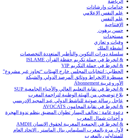
الرياضة
خدامات وإرشادات
علم النفس الإعلامي
علم النفس
الإفتتاحية
حسن برهون
مستجدات
وفيات و تعازي
أنشطة الملك
سلسلة دورات التكوين والتأطير المتعددة التخصصات
& انخرط في حملة تكريم حفظة القرآن ISLAME
& انخرط في حملة التكريم VIP
الحطابي: انتخابات المجلس خارج الهيئات “تجاوز غير مشروع”
مسطرة الانخراط ووثائق المرصد الدولي والشبكة
الأوروعربية Abonnement
& انخرط في نقابة التعليم العالي والأحياء الجامعية SUP
بلاغ توضيحي من الهيئة الوطنية لتراجمة المغرب
عاجل رسالة صوتية للناشط الدولي عبد المجيد الإدريسي
& انخرط في نقابة المحامون AVOCATS
دعوة عامة : تحالف اليسار تطوان المضيق ينظم ندوة الهجرة
و أحداث شمال المغرب
& انخرط في الجمعية المغربية لحقوق الإنسان AMDH
لأول مرة بالمغرب السليماني ينال الماستر . الاتحاد العام
للمتداولين بالمغرب