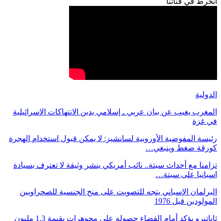
انخرط في قناتنا
الدولية
المغرب يغيب عن بيان عربي ـ إسلامي يدين الانتهاكات الإسرائيلية
في غزة
رئيسة المفوضية الأوروبية لسانشيز: لا يمكن قبول استخدام الهجرة
كورقة ضغط وينبغي…
تزامنا مع أحداث سبتة.. نائب أمريكي ينشر وثيقة لا تعترف بسيادة
اسبانيا على سبتة…
البرلمان الإسباني يتجه للتصويت على منح الجنسية للصحراويين
المولودين قبل 1976
ثاباتيرو يؤكد أمام القضاء حصوله على مجوهرات بقيمة 1.3 مليون