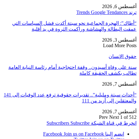
أغسطس 6, 2026
ترند Trends Google Tendances
“أطاك”: الهجرة الجماعية نحو سبتة أكدت فشل السياسات التي
عمقت البطالة والهشاشة وراكمت الثروة في يد أقلية
أغسطس 3, 2026
Load More Posts
حقوق الإنسان
سنة على وفاة أسيدون.. وقفة احتجاجية أمام رئاسة النيابة العامة
تطالب بكشف الحقيقة كاملة
أغسطس 7, 2026
“أحداث سبتة ومليلية”.. تقديرات حقوقية ترفع عدد الوفيات إلى 141
والمعتقلين إلى أزيد من 111
أغسطس 7, 2026
Prev
Next
1 of 512
انخرط في قناة الشبكة
Subscribe
Subscribers
انضم إلينا Facebook
Join us on Facebook