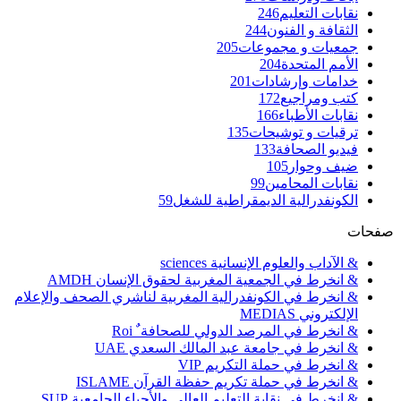
نقابات التعليم
246
الثقافة و الفنون
244
جمعيات و مجموعات
205
الأمم المتحدة
204
خدامات وإرشادات
201
كتب ومراجيع
172
نقابات الأطباء
166
ترقيات و توشيحات
135
فيديو الصحافة
133
ضيف وحوار
105
نقابات المحامين
99
الكونفدرالية الديمقراطية للشغل
59
صفحات
& الآداب والعلوم الإنسانية sciences
& انخرط في الجمعية المغربية لحقوق الإنسان AMDH
& انخرط في الكونفدرالية المغربية لناشري الصحف والإعلام
الإلكتروني MEDIAS
& انخرط في المرصد الدولي للصحافة ٌ Roi
& انخرط في جامعة عبد المالك السعدي UAE
& انخرط في حملة التكريم VIP
& انخرط في حملة تكريم حفظة القرآن ISLAME
& انخرط في نقابة التعليم العالي والأحياء الجامعية SUP