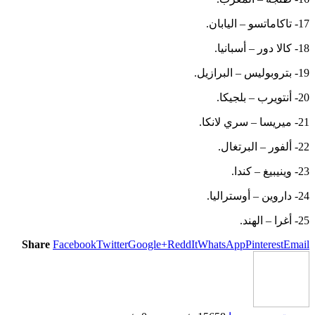
17- تاكاماتسو – اليابان.
18- كالا دور – أسبانيا.
19- بتروبوليس – البرازيل.
20- أنتويرب – بلجيكا.
21- ميريسا – سري لانكا.
22- ألفور – البرتغال.
23- وينيبيغ – كندا.
24- داروين – أوستراليا.
25- أغرا – الهند.
Share
Facebook
Twitter
Google+
ReddIt
WhatsApp
Pinterest
Email