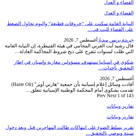
القضاء و العدل
القضاء و العدل
النيابة العامة سكتت على “خروقات فظيعة” واليوم تحاول الضغط
على القضاء للبت في…
جريدة بريس ميديا
أغسطس 7, 2026
قال رشيد آيت العربي المحامي في هيئة القنيطرة، إن النيابة العامة
التي ظلت لسنوات تتفرج على ذبح شروط المحاكمة العادلة…
شكوى في إسبانيا تستهدف مسؤولين مغاربة وإسبان في إطار
التحقيق بأحداث…
أغسطس 7, 2026
أفادت وسائل إعلام إسبانية بأن جمعية “هازتي أوير” (Hazte Oír)
تقدمت بشكوى أمام المحكمة الوطنية الإسبانية تتعلق…
Prev
Next
1 of 143
تقارير وبيانات
تقارير وبيانات
تقرير يسلط الضوء على انتهاكات طالت المهاجرين قبل وبعد دخول
سبتة ويوصي بالتحقيق…