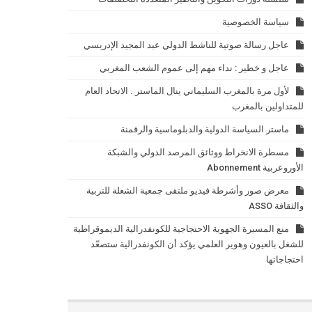
سياسة الخصوصية
عاجل رسالة صوتية للناشط الدولي عبد المجيد الإدريسي
عاجل و خطير : نداء مهم إلى عموم الشعب المغربي
لأول مرة بالمغرب السليماني ينال الماستر . الاتحاد العام
للمتداولين بالمغرب
ماستر السياسة الدولية والدبلوماسية والرقمنة
مسطرة الانخراط ووثائق المرصد الدولي والشبكة
الأوروعربية Abonnement
معرض صور وأشرطة فيديو ملتقى جمعية الشعلة للتربية
والثقافة ASSO
منع المسيرة الجهوية الاحتجاجية للكونفدرالية الديموقراطية
للشغل بالعيون وهوير العلمي يؤكد أن الكونفدرالية ستصعّد
احتجاجاتها