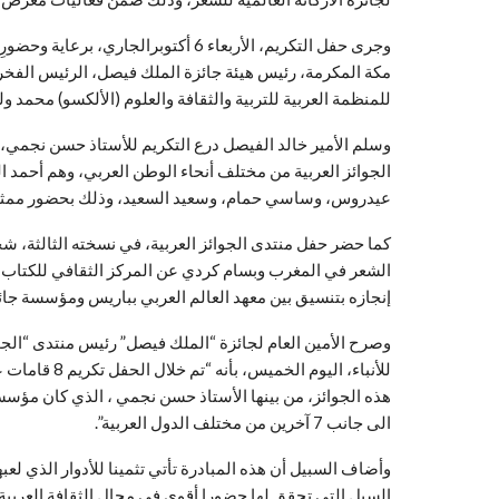
وجرى حفل التكريم، الأربعاء 6 أكتوبرا
مكة المكرمة، رئيس هيئة جائزة الملك فيصل، الرئيس الفخري
للمنظمة العربية للتربية والثقافة والعلوم (الألكسو) محمد ول
الجوائز العربية من مختلف أنحاء الوطن العربي، وهم أحم
عيدروس، وساسي حمام، وسعيد السعيد، وذلك بحضور ممثلي 23 جائزة عرب
كما حضر حفل منتدى الجوائز العربية، في نسخته الثالثة، شخ
إنجازه بتنسيق بين معهد العالم العربي بباريس ومؤسسة جائ
وصرح الأمين العام لجائزة “الملك فيصل” رئيس منتدى “الجوائ
للأنباء، اليوم
هذه الجوائز، من بينها الأستاذ حسن نجمي ، الذي كان مؤسس
الى جانب 7 آخرين من مختلف الدول العربية”.
وأضاف السبيل أن هذه المبادرة تأتي تثمينا للأدوار الذي لعب
السبل التي تحقق لها حضورا أقوى في مجال الثقافة العربية 