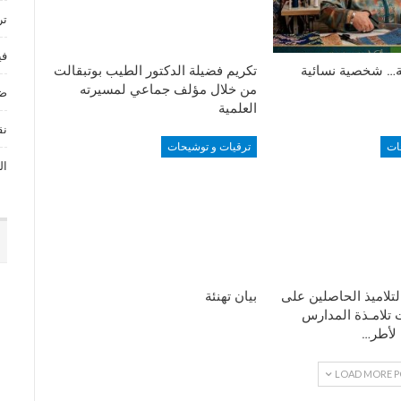
تر
في
ة… شخصية نسائية
تكريم فضيلة الدكتور الطيب بوتبقالت
من خلال مؤلف جماعي لمسيرته
ضي
العلمية
نق
ات
ترقيات و توشيحات
ال
تلاميذ الحاصلين على
بيان تهنئة
 تلامـذة المدارس
 لأطر…
LOAD MORE P