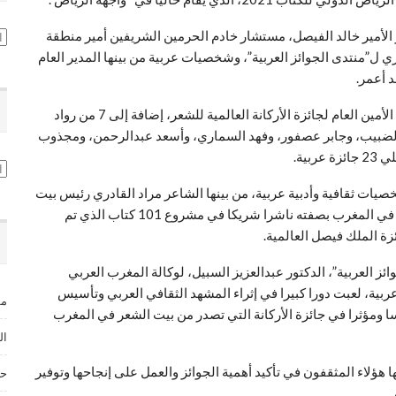
لجاري، برعاية وحضورِ الأمير خالد الفيصل، مستشار خادم الحرمين الشريفين أمير منطقة
تص
 ل”منتدى الجوائز العربية”، وشخصيات عربية من بينها المدير العام
د أعمر.
وسلم الأمير خالد الفيصل درع التكريم للأستاذ حسن نجمي، الأمين العام لجائزة الأركانة العالمية للشعر، إضافة إلى 7 من رواد
د الضبيب، وجابر عصفور، وفهد السماري، وأسعد عبدالرحمن، ومجذوب
ية.
ال
صيات ثقافية وأدبية عربية، من بينها الشاعر مراد القادري رئيس بيت
الشعر في المغرب وبسام كردي عن المركز الثقافي للكتاب في المغرب بصفته ناشرا شريكا في مشروع 101 كتاب الذي تم
زة الملك فيصل العالمية.
ز العربية”، الدكتور عبدالعزيز السبيل، لوكالة المغرب العربي
 الخميس، بأنه “تم خلال الحفل تكريم 8 قامات عربية، لعبت دورا كبيرا في إثراء المشهد الثقافي العربي وتأسيس
مس
ا ومؤثرا في جائزة الأركانة التي تصدر من بيت الشعر في المغرب
ال
ها هؤلاء المثقفون في تأكيد أهمية الجوائز والعمل على إنجاحها وتوفير
حق
.