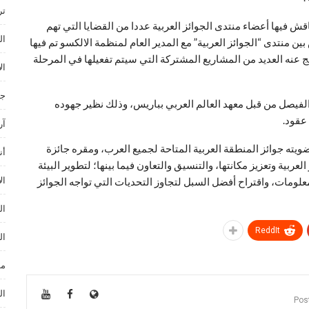
ترند ances
اقش فيها أعضاء منتدى الجوائز العربية عددا من القضايا التي تهم
ال
ن منتدى “الجوائز العربية” مع المدير العام لمنظمة الالكسو تم فيها
 عنه العديد من المشاريع المشتركة التي سيتم تفعيلها في المرحلة
ال
جا
د الفيصل من قبل معهد العالم العربي بباريس، وذلك نظير جهوده
آر
 عضويته جوائز المنطقة العربية المتاحة لجميع العرب، ومقره جائزة
أن
ربية وتعزيز مكانتها، والتنسيق والتعاون فيما بينها؛ لتطوير البيئة
ال
معلومات، واقتراح أفضل السبل لتجاوز التحديات التي تواجه الجوائز
ال
ReddIt
ال
مو
ال