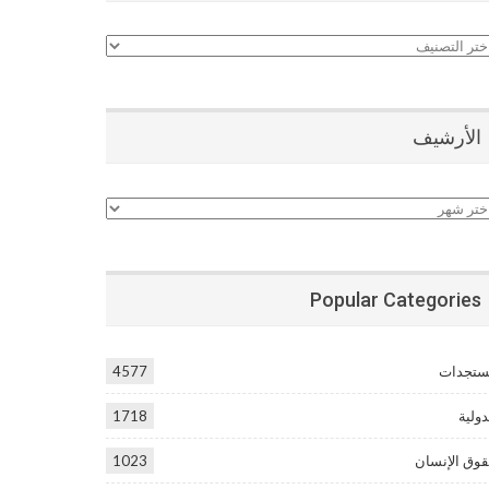
نيفات
الأرشيف
أرشيف
Popular Categories
تجدات
4577
دولية
1718
وق الإنسان
1023