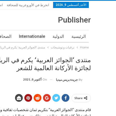
الأحد, أغسطس 9, 2026
انخرط في الأوروعربية للصحافة
ان
Publisher
الرئيسية
الدولية
Internationale
الصحافة
Home
ترقيات و توشيحات
منتدى ‘الجوائز العربية’ يكرم في الري
منتدى ‘الجوائز العربية’ يكرم في الر
لجائزة الأركانة العالمية للشعر
On
أكتوبر 8, 2021
By
جريدة بريس ميديا
Share
قام منتدى “الجوائز العربية” بتكريم ثمان شخصيات ثقافية و
لجائزة الأركانة العالمية للشعر، وذلك ضمن فعاليات معرض الرياض الدولي للكتاب 2021، الذ