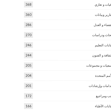
يات و تعازي
368
ارير وبيانات
360
قضاء و العدل
286
حاث ودراسات
270
ابات التعليم
246
ثقافة و الفنون
244
عيات و مجموعات
205
أمم المتحدة
204
امات وإرشادات
201
ب ومراجيع
172
ابات الأطباء
166