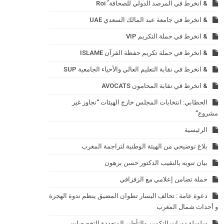
& انخرط في المرصد الدولي للصحافة ٌ Roi
& انخرط في جامعة عبد المالك السعدي UAE
& انخرط في حملة التكريم VIP
& انخرط في حملة تكريم حفظة القرآن ISLAME
& انخرط في نقابة التعليم العالي والأحياء الجامعية SUP
& انخرط في نقابة المحامون AVOCATS
الحطابي: انتخابات المجلس خارج الهيئات “تجاوز غير
مشروع”
الرئيسية
بلاغ توضيحي من الهيئة الوطنية لتراجمة المغرب
بيان تنويه بالنقيب الدكتور حسن برهون
حملة تضامن إعلامي مع الزفزافي
دعوة عامة : تحالف اليسار تطوان المضيق ينظم ندوة الهجرة
و أحداث شمال المغرب
سلسلة دورات التكوين والتأطير المتعددة التخصصات