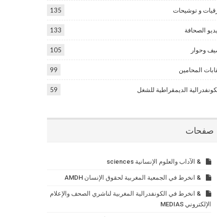
قيات و توشيحات
135
ديو الصحافة
133
ف وحوار
105
ابات المحامين
99
كونفدرالية الديمقراطية للشغل
59
صفحات
& الآداب والعلوم الإنسانية sciences
& انخرط في الجمعية المغربية لحقوق الإنسان AMDH
& انخرط في الكونفدرالية المغربية لناشري الصحف والإعلام
الإلكتروني MEDIAS