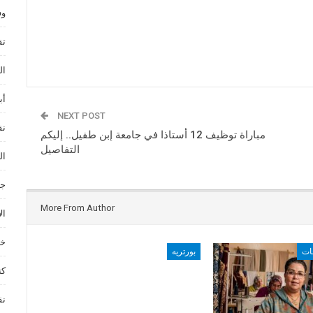
وف
تق
ال
أب
NEXT POST
نق
مباراة توظيف 12 أستاذا في جامعة إبن طفيل.. إليكم
التفاصيل
ال
جم
More From Author
ال
خد
ات
بورتريه
كت
نق