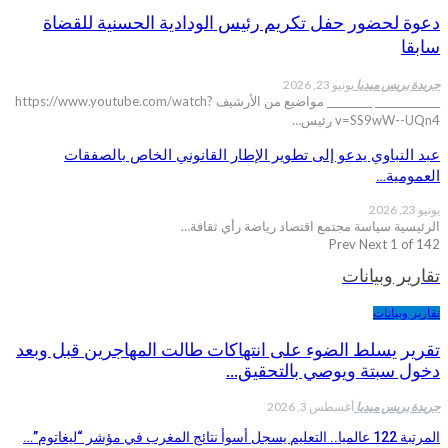
دعوة لحضور حفل تكريم رئيس الودادية الحسنية للقضاة
سابقا
جريدة بريس ميديا
يونيو 23, 2026
_____________ _________ مواضيع من الأرشيف https://www.youtube.com/watch?
v=SS9wW--UQn4 رئيس…
عبد النباوي يدعو إلى تطوير الإطار القانوني الخاص بالصفقات
العمومية…
يونيو 23, 2026
الرئيسية سياسة مجتمع اقتصاد رياضة رأي ثقافة…
Prev
Next
1 of 142
تقارير وبيانات
تقارير وبيانات
تقرير يسلط الضوء على انتهاكات طالت المهاجرين قبل وبعد
دخول سبتة ويوصي بالتحقيق…
جريدة بريس ميديا
أغسطس 3, 2026
المرتبة 122 عالميا.. التعليم يسجل أسوأ نتائج المغرب في مؤشر “ليغاتوم”…