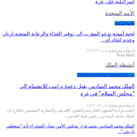
إسرائيلية على غزة
الأمم المتحدة
الأمم المتحدة
لجنة أممية تدعو المغرب إلى توفير الغذاء والرعاية الصحية لزيان
وعدم اتخاذ أي…
جريدة بريس ميديا
يوليو 27, 2026
Prev
Next
أنشطة الملك
ترند TRENDS GOOGLE TENDANCES
الملك محمد السادس يقبل دعوة ترامب للانضمام إلى
“مجلس السلام” في غزة
جريدة بريس ميديا
يناير 22, 2026
أعلنت وزارة الشؤون الخارجية والتعاون الإفريقي والمغاربة المقيمين بالخارج أن
الملك محمد السادس، رئيس لجنة القدس،…
الملك محمد السادس يصف قرار مجلس الأمن بشأن الصحراء بأنه “منعطف
تاريخي”…