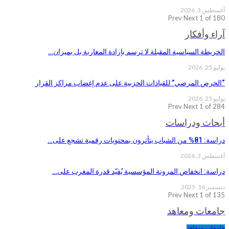
أغسطس 3, 2026
Prev
Next
1 of 180
آراء وأفكار
الخريطة السياسية المقبلة لا ترسم بإرادة المغاربة بل بميزان…
يوليو 25, 2026
“الحرص المرضي” للقيادات الحزبية على عدم إغضاب مراكز القرار
يوليو 25, 2026
Prev
Next
1 of 284
أبحاث ودراسات
دراسة: 81% من الشباب يتأثرون بمحتويات رقمية تشجع على…
أغسطس 3, 2026
دراسة: انخفاض المرونة المؤسسية يُقيّد قدرة المغرب على…
ديسمبر 16, 2025
Prev
Next
1 of 135
جامعات ومعاهد
جامعات ومعاهد