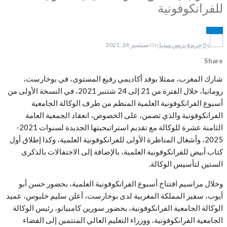
للفرانكوفونية
الدولية
By
جريدة بريس ميديا
On
سبتمبر 24, 2021
Share
شارك المغرب، ممثلا بوفد أكاديمي رفيع المستوى، في بوخارست،
رومانيا، خلال الفترة من 21 إلى 24 شتنبر 2021، في النسخة الأولى من
أسبوع الفرانكوفونية العلمية المنظم من طرف الوكالة الجامعية
الفرانكوفونية والذي تضمن، على الخصوص، انعقاد الجمعية العامة
الثامنة عشرة للوكالة مع تقديم استراتيجيتها الجديدة لسنوات 2021-
2025، وأشغال المناظرة الأولى للفرانكوفونية العلمية، وكذا إطلاق أول
كتاب أبيض للفرانكوفونية العلمية، بالإضافة إلى الاحتفالات بالذكرى
الستين لتأسيس الوكالة.
وخلال مراسيم افتتاح أسبوع الفرانكوفونية العلمية، بحضور حسن أبو
أيوب، سفير المملكة المغربية لدى بوخارست، أعلن سليم خلبوس، عميد
الوكالة الجامعية الفرانكوفونية، بحضور سورين كامبيانو، رئيس الوكالة
الجامعية الفرانكوفونية، ووزراء التعليم العالي المنتمين إلى الفضاء