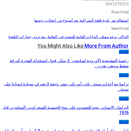
0661078323
Prev Post
استقالة تهز بلدية قلعة السراغنة بعد أسبوع من انتخاب رئيسها
Next Post
الداكي يدعو ممثلي النيابات العامة للتشدد في التعامل مع تزوير جوازات التلقيح
You Might Also Like
More From Author
الدولية
رئيسة المفوضية الأوروبية لسانشيز: لا يمكن قبول استخدام الهجرة كورقة
ضغط وينبغي تعزيز…
الدولية
تزامنا مع أحداث سبتة.. نائب أمريكي ينشر وثيقة لا تعترف بسيادة اسبانيا على
سبتة…
الدولية
البرلمان الإسباني يتجه للتصويت على منح الجنسية للصحراويين المولودين قبل
1976
الدولية
ثاباتيرو يؤكد أمام القضاء حصوله على مجوهرات بقيمة 1.3 مليون أورو كهدايا