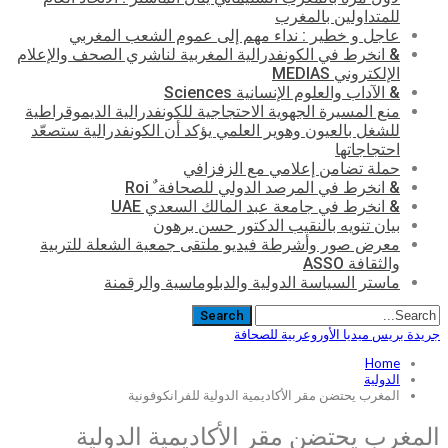
للمتداولين بالمغرب
عاجل و خطير : نداء مهم إلى عموم الشعب المغربي
& انخرط في الكونفدرالية المغربية لناشري الصحف والإعلام
الإلكتروني MEDIAS
& الآداب والعلوم الإنسانية Sciences
منع المسيرة الجهوية الاحتجاجية للكونفدرالية الديموقراطية
للشغل بالعيون وهوير العلمي يؤكد أن الكونفدرالية ستصعّد
احتجاجاتها
حملة تضامن إعلامي مع الزفزافي
& انخرط في المرصد الدولي للصحافة ٌ Roi
& انخرط في جامعة عبد المالك السعدي UAE
بيان تنويه بالنقيب الدكتور حسن برهون
معرض صور وأشرطة فيديو ملتقى جمعية الشعلة للتربية
والثقافة ASSO
ماستر السياسة الدولية والدبلوماسية والرقمنة
جريدة بريس ميديا الأوروعربية للصحافة
Home
الدولية
المغرب يحتضن مقر الأكاديمية الدولية للفرانكوفونية
المغرب يحتضن مقر الأكاديمية الدولية