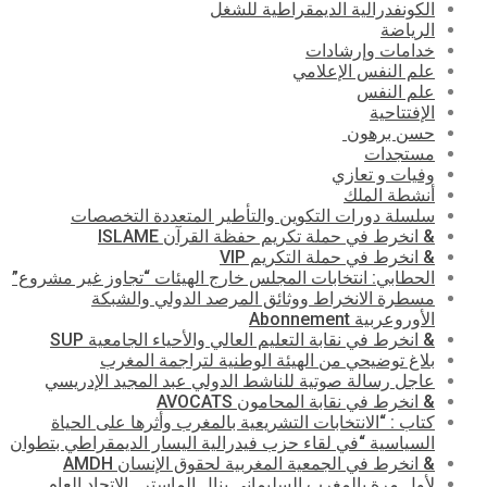
الكونفدرالية الديمقراطية للشغل
الرياضة
خدامات وإرشادات
علم النفس الإعلامي
علم النفس
الإفتتاحية
حسن برهون
مستجدات
وفيات و تعازي
أنشطة الملك
سلسلة دورات التكوين والتأطير المتعددة التخصصات
& انخرط في حملة تكريم حفظة القرآن ISLAME
& انخرط في حملة التكريم VIP
الحطابي: انتخابات المجلس خارج الهيئات “تجاوز غير مشروع”
مسطرة الانخراط ووثائق المرصد الدولي والشبكة
الأوروعربية Abonnement
& انخرط في نقابة التعليم العالي والأحياء الجامعية SUP
بلاغ توضيحي من الهيئة الوطنية لتراجمة المغرب
عاجل رسالة صوتية للناشط الدولي عبد المجيد الإدريسي
& انخرط في نقابة المحامون AVOCATS
كتاب : “الانتخابات التشريعية بالمغرب وأثرها على الحياة
السياسية “في لقاء حزب فيدرالية اليسار الديمقراطي بتطوان
& انخرط في الجمعية المغربية لحقوق الإنسان AMDH
لأول مرة بالمغرب السليماني ينال الماستر . الاتحاد العام