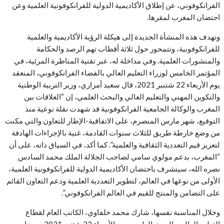
الفرانكوفوني، عن إطلاق الأكاديمية الدولية للفرانكوفونية العلمية وعن
احتضان المغرب لمقرها.
وتهدف هذه المنشأة الجديدة إلى هيكلة الرؤية الأكاديمية والعلمية
للفرانكوفونية، وتتمحور حول ثلاثة أقطاب تهم الرصد والحكامة
والمنشورات العلمية. وفي مداخلة له، عبر تقنية المناظرة المرئية، في
المؤتمر الخامس لوزراء التعليم العالي بالفضاء الفرانكوفوني، المنعقد
يوم الأربعاء 22 شتنبر 2021، قال سعيد أمزازي، وزير التربية الوطنية
والتكوين المهني والتعليم العالي والبحث العلمي، إن “العلاقات بين
المغرب والوكالة الجامعية الفرانكوفونية قد شهدت نقلة نوعية منذ
التوقيع، شهر مارس المنصرم، على الاتفاقية-الإطار للتعاون والتي مكنت
من وضع خارطة طريق للثلاث سنوات القادمة، غنية بالإجراءات الهادفة
لتعزيز قيم التعددية الثقافية والعلمية”. كما أكد، في السياق ذاته، على أن
“المغرب، بدعم مولوي سامي لصاحب الجلالة الملك محمد السادس
نصره الله، سيتشرف باحتضان الأكاديمية الدولية للفرانكوفونية العلمية،
الأولى من نوعها في العالم، لتطوير التعددية العلمية ودعم التعاون القائم
على التضامن والمنتج للقيم في العالم الفرانكوفوني”.
وخلال المناسبة نفسها، شارك محمد خلفاوي، الكاتب العام لقطاع
التعليم العالي والبحث العلمي، يوم الأربعاء 22 شتنبر 2021، ببوخارست،