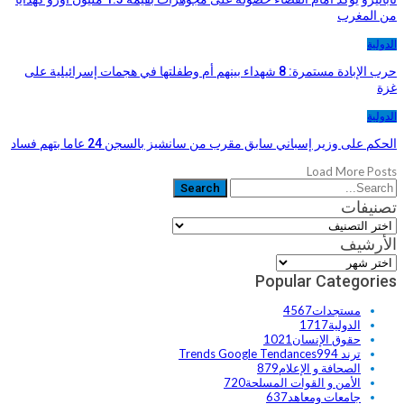
من المغرب
الدولية
حرب الإبادة مستمرة: 8 شهداء بينهم أم وطفلتها في هجمات إسرائيلية على
غزة
الدولية
الحكم على وزير إسباني سابق مقرب من سانشيز بالسجن 24 عاما بتهم فساد
Load More Posts
تصنيفات
تصنيفات
الأرشيف
الأرشيف
Popular Categories
مستجدات
4567
الدولية
1717
حقوق الإنسان
1021
ترند Trends Google Tendances
994
الصحافة و الإعلام
879
الأمن و القوات المسلحة
720
جامعات ومعاهد
637