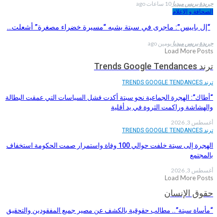
جريدة بريس ميديا
10 ساعات ago
الصحافة و الإعلام
“إل باييس”: ماجرى في سبتة يشبه “مسيرة خضراء مصغرة” أشعلت…
جريدة بريس ميديا
يومين ago
Load More Posts
ترند Trends Google Tendances
ترند TRENDS GOOGLE TENDANCES
“أطاك”: الهجرة الجماعية نحو سبتة أكدت فشل السياسات التي عمقت البطالة
والهشاشة وراكمت الثروة في يد أقلية
أغسطس 3, 2026
ترند TRENDS GOOGLE TENDANCES
الهجرة إلى سبتة خلفت حوالي 100 وفاة واستمرار صمت الحكومة استخفاف
بالمجتمع
أغسطس 3, 2026
Load More Posts
حقوق الإنسان
“مأساة سبتة”.. مطالب حقوقية بالكشف عن مصير جميع المفقودين والتحقيق