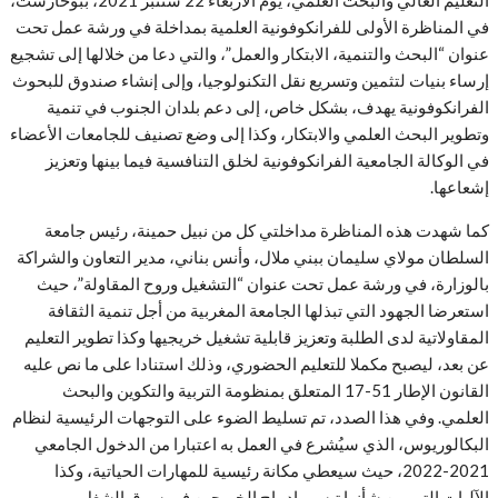
في المناظرة الأولى للفرانكوفونية العلمية بمداخلة في ورشة عمل تحت
عنوان “البحث والتنمية، الابتكار والعمل”، والتي دعا من خلالها إلى تشجيع
إرساء بنيات لتثمين وتسريع نقل التكنولوجيا، وإلى إنشاء صندوق للبحوث
الفرانكوفونية يهدف، بشكل خاص، إلى دعم بلدان الجنوب في تنمية
وتطوير البحث العلمي والابتكار، وكذا إلى وضع تصنيف للجامعات الأعضاء
في الوكالة الجامعية الفرانكوفونية لخلق التنافسية فيما بينها وتعزيز
إشعاعها.
كما شهدت هذه المناظرة مداخلتي كل من نبيل حمينة، رئيس جامعة
السلطان مولاي سليمان ببني ملال، وأنس بناني، مدير التعاون والشراكة
بالوزارة، في ورشة عمل تحت عنوان “التشغيل وروح المقاولة”، حيث
استعرضا الجهود التي تبذلها الجامعة المغربية من أجل تنمية الثقافة
المقاولاتية لدى الطلبة وتعزيز قابلية تشغيل خريجيها وكذا تطوير التعليم
عن بعد، ليصبح مكملا للتعليم الحضوري، وذلك استنادا على ما نص عليه
القانون الإطار 51-17 المتعلق بمنظومة التربية والتكوين والبحث
العلمي. وفي هذا الصدد، تم تسليط الضوء على التوجهات الرئيسية لنظام
البكالوريوس، الذي سيُشرع في العمل به اعتبارا من الدخول الجامعي
2021-2022، حيث سيعطي مكانة رئيسية للمهارات الحياتية، وكذا
الآليات التي من شأنها تيسير إدماج الخريجين في سوق الشغل.