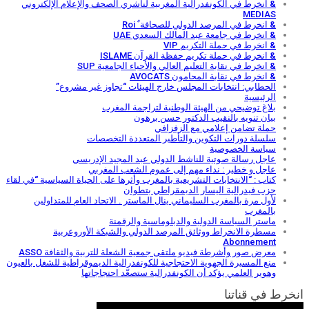
& انخرط في الكونفدرالية المغربية لناشري الصحف والإعلام الإلكتروني
MEDIAS
& انخرط في المرصد الدولي للصحافة ٌ Roi
& انخرط في جامعة عبد المالك السعدي UAE
& انخرط في حملة التكريم VIP
& انخرط في حملة تكريم حفظة القرآن ISLAME
& انخرط في نقابة التعليم العالي والأحياء الجامعية SUP
& انخرط في نقابة المحامون AVOCATS
الحطابي: انتخابات المجلس خارج الهيئات “تجاوز غير مشروع”
الرئيسية
بلاغ توضيحي من الهيئة الوطنية لتراجمة المغرب
بيان تنويه بالنقيب الدكتور حسن برهون
حملة تضامن إعلامي مع الزفزافي
سلسلة دورات التكوين والتأطير المتعددة التخصصات
سياسة الخصوصية
عاجل رسالة صوتية للناشط الدولي عبد المجيد الإدريسي
عاجل و خطير : نداء مهم إلى عموم الشعب المغربي
كتاب : “الانتخابات التشريعية بالمغرب وأثرها على الحياة السياسية “في لقاء
حزب فيدرالية اليسار الديمقراطي بتطوان
لأول مرة بالمغرب السليماني ينال الماستر . الاتحاد العام للمتداولين
بالمغرب
ماستر السياسة الدولية والدبلوماسية والرقمنة
مسطرة الانخراط ووثائق المرصد الدولي والشبكة الأوروعربية
Abonnement
معرض صور وأشرطة فيديو ملتقى جمعية الشعلة للتربية والثقافة ASSO
منع المسيرة الجهوية الاحتجاجية للكونفدرالية الديموقراطية للشغل بالعيون
وهوير العلمي يؤكد أن الكونفدرالية ستصعّد احتجاجاتها
انخرط في قناتنا