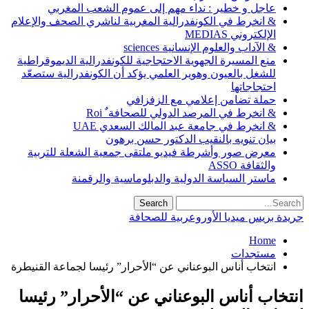
عاجل و خطير : نداء مهم إلى عموم الشعب المغربي
& انخرط في الكونفدرالية المغربية لناشري الصحف والإعلام
الإلكتروني MEDIAS
& الآداب والعلوم الإنسانية sciences
منع المسيرة الجهوية الاحتجاجية للكونفدرالية الديموقراطية
للشغل بالعيون وهوير العلمي يؤكد أن الكونفدرالية ستصعّد
احتجاجاتها
حملة تضامن إعلامي مع الزفزافي
& انخرط في المرصد الدولي للصحافة ٌ Roi
& انخرط في جامعة عبد المالك السعدي UAE
بيان تنويه بالنقيب الدكتور حسن برهون
معرض صور وأشرطة فيديو ملتقى جمعية الشعلة للتربية
والثقافة ASSO
ماستر السياسة الدولية والدبلوماسية والرقمنة
جريدة بريس ميديا الأوروعربية للصحافة
Home
مستجدات
انتخاب أناس البوعناني عن “الأحرار” رئيسا لجماعة القنيطرة
انتخاب أناس البوعناني عن “الأحرار” رئيسا