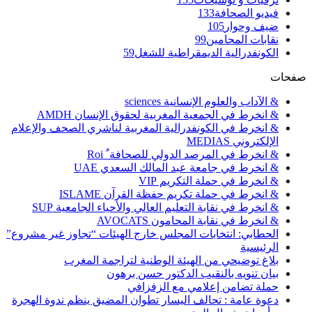
فيديو الصحافة
133
ضيف وحوار
105
نقابات المحامين
99
الكونفدرالية الديمقراطية للشغل
59
صفحات
& الآداب والعلوم الإنسانية sciences
& انخرط في الجمعية المغربية لحقوق الإنسان AMDH
& انخرط في الكونفدرالية المغربية لناشري الصحف والإعلام
الإلكتروني MEDIAS
& انخرط في المرصد الدولي للصحافة ٌ Roi
& انخرط في جامعة عبد المالك السعدي UAE
& انخرط في حملة التكريم VIP
& انخرط في حملة تكريم حفظة القرآن ISLAME
& انخرط في نقابة التعليم العالي والأحياء الجامعية SUP
& انخرط في نقابة المحامون AVOCATS
الحطابي: انتخابات المجلس خارج الهيئات “تجاوز غير مشروع”
الرئيسية
بلاغ توضيحي من الهيئة الوطنية لتراجمة المغرب
بيان تنويه بالنقيب الدكتور حسن برهون
حملة تضامن إعلامي مع الزفزافي
دعوة عامة : تحالف اليسار تطوان المضيق ينظم ندوة الهجرة