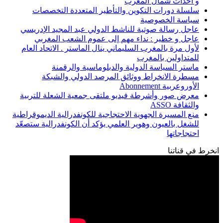
و أحداث شمال المغرب
سلسلة دورات التكوين والتأطير المتعددة التخصصات
سياسة الخصوصية
عاجل رسالة صوتية للناشط الدولي عبد المجيد الإدريسي
عاجل و خطير : نداء مهم إلى عموم الشعب المغربي
لأول مرة بالمغرب السليماني ينال الماستر . الاتحاد العام
للمتداولين بالمغرب
ماستر السياسة الدولية والدبلوماسية والرقمنة
مسطرة الانخراط ووثائق المرصد الدولي والشبكة
الأوروعربية Abonnement
معرض صور وأشرطة فيديو ملتقى جمعية الشعلة للتربية
والثقافة ASSO
منع المسيرة الجهوية الاحتجاجية للكونفدرالية الديموقراطية
للشغل بالعيون وهوير العلمي يؤكد أن الكونفدرالية ستصعّد
احتجاجاتها
انخرط في قناتنا