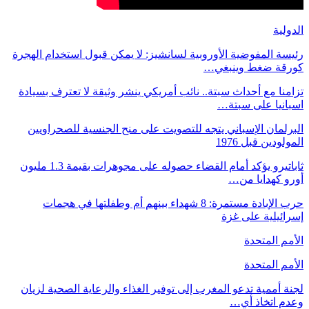
الدولية
رئيسة المفوضية الأوروبية لسانشيز: لا يمكن قبول استخدام الهجرة
كورقة ضغط وينبغي…
تزامنا مع أحداث سبتة.. نائب أمريكي ينشر وثيقة لا تعترف بسيادة
اسبانيا على سبتة…
البرلمان الإسباني يتجه للتصويت على منح الجنسية للصحراويين
المولودين قبل 1976
ثاباتيرو يؤكد أمام القضاء حصوله على مجوهرات بقيمة 1.3 مليون
أورو كهدايا من…
حرب الإبادة مستمرة: 8 شهداء بينهم أم وطفلتها في هجمات
إسرائيلية على غزة
الأمم المتحدة
الأمم المتحدة
لجنة أممية تدعو المغرب إلى توفير الغذاء والرعاية الصحية لزيان
وعدم اتخاذ أي…