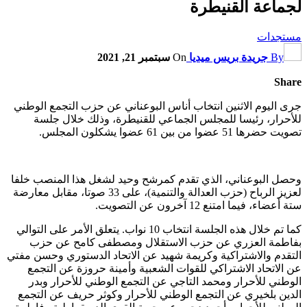
لجماعة القنيطرة
مستجدات
By
جريدة بريس ميديا
On
سبتمبر 21, 2021
Share
جرى اليوم الاثنين انتخاب أناس البوعناني عن حزب التجمع الوطني
للأحرار، رئيسا للمجلس الجماعي للقنيطرة، وذلك خلال جلسة
تصويت حضرها 51 عضوا من بين 61 عضوا يشكلون المجلس.
وحصل البوعناني، الذي تقدم كمرشح وحيد لشغل هذا المنصب خلفا
لعزيز الرباح (حزب العدالة والتنمية)، على 33 صوتا، مقابل معارضة
ستة أعضاء، فيما امتنع 12 آخرون عن التصويت.
كما تم خلال هذه الجلسة انتخاب 10 نواب. يتعلق الأمر على التوالي
بفاطمة العزري عن حزب الاستقلال ومصطفى كامح عن حزب
التقدم والاشتراكية وكريمة شهيد عن الاتحاد الدستوري وحسن مفتي
عن الاتحاد الاشتراكي للقوات الشعبية وأمينة حروزة عن التجمع
الوطني للأحرار ومحمد التاجي عن التجمع الوطني للأحرار وبدر
الدين بلخيري عن التجمع الوطني للأحرار وكوثر حريف عن التجمع