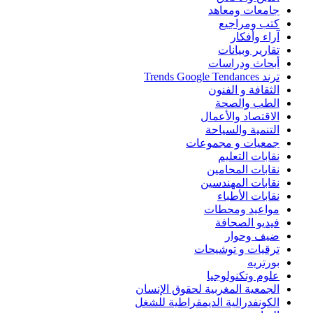
جامعات ومعاهد
كتب ومراجيع
آراء وأفكار
تقارير وبيانات
أبحاث ودراسات
ترند Trends Google Tendances
الثقافة و الفنون
الطب والصحة
الاقتصاد والأعمال
التنمية والسياحة
جمعيات و مجموعات
نقابات التعليم
نقابات المحامين
نقابات المهندسين
نقابات الأطباء
مواعيد ومحطات
فيديو الصحافة
ضيف وحوار
ترقيات و توشيحات
بورتريه
علوم وتكنولوجيا
الجمعية المغربية لحقوق الإنسان
الكونفدرالية الديمقراطية للشغل