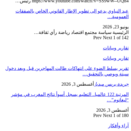
https://www.youtube.com/watch?v=SS9wW--UQn4 رئيس…
عبد النباوي يدعو إلى تطوير الإطار القانوني الخاص بالصفقات
العمومية…
يونيو 23, 2026
الرئيسية سياسة مجتمع اقتصاد رياضة رأي ثقافة…
Prev
Next
1 of 142
تقارير وبيانات
تقارير وبيانات
تقرير يسلط الضوء على انتهاكات طالت المهاجرين قبل وبعد دخول
سبتة ويوصي بالتحقيق…
جريدة بريس ميديا
أغسطس 3, 2026
المرتبة 122 عالميا.. التعليم يسجل أسوأ نتائج المغرب في مؤشر
“ليغاتوم”…
أغسطس 3, 2026
Prev
Next
1 of 180
آراء وأفكار