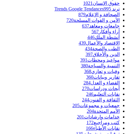
حقوق الإنسان
1021
ترند Trends Google Tendances
995
الصحافة و الإعلام
879
الأمن و القوات المسلحة
720
جامعات ومعاهد
637
آراء وأفكار
567
أنشطة الملك
446
الاقتصاد والأعمال
439
الطب والصحة
434
الدين والأخلاق
397
مواعيد ومحطات
391
التنمية والسياحة
380
وفيات و تعازي
368
تقارير وبيانات
360
القضاء و العدل
284
أبحاث ودراسات
270
نقابات التعليم
246
الثقافة و الفنون
244
جمعيات و مجموعات
205
الأمم المتحدة
204
خدامات وإرشادات
201
كتب ومراجيع
172
نقابات الأطباء
166
ترقيات و توشيحات
135