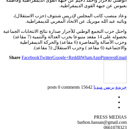
الوطني للأحرار وأحمد دحيم عن جبهة القوى الديمقراطية وفاطمة
بعبوس عن جبهة القوى الديمقراطية.
وعاد منصب كاتب المجلس لإدريس شنتوف (حزب الاستقلال)،
ونائبه عبد الله موبريك عن الاتحاد المغربي للديمقراطية.
واحتل حزب التجمع الوطني للأحرار صدارة نتائج الانتخابات الجماعية
بحصوله على 14 مقعد متبوعا بحزب العدالة والتنمية (7 مقاعد)
وحزب الأصالة والمعاصرة (6 مقاعد) والحركة الديمقراطية
والاجتماعية (6 مقاعد ) وحزب الاستقلال (5 مقاعد).
Share
Facebook
Twitter
Google+
ReddIt
WhatsApp
Pinterest
Email
جريدة بريس ميديا
15642 posts
0 comments
PRESS MEDIAS
barhon.hassan@gmail.com
0661078323