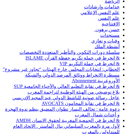
الرياضة
خدامات وإرشادات
علم النفس الإعلامي
علم النفس
الإفتتاحية
حسن برهون
مستجدات
وفيات و تعازي
أنشطة الملك
سلسلة دورات التكوين والتأطير المتعددة التخصصات
& انخرط في حملة تكريم حفظة القرآن ISLAME
& انخرط في حملة التكريم VIP
الحطابي: انتخابات المجلس خارج الهيئات “تجاوز غير مشروع”
مسطرة الانخراط ووثائق المرصد الدولي والشبكة
الأوروعربية Abonnement
& انخرط في نقابة التعليم العالي والأحياء الجامعية SUP
بلاغ توضيحي من الهيئة الوطنية لتراجمة المغرب
عاجل رسالة صوتية للناشط الدولي عبد المجيد الإدريسي
& انخرط في نقابة المحامون AVOCATS
دعوة عامة : تحالف اليسار تطوان المضيق ينظم ندوة الهجرة
و أحداث شمال المغرب
& انخرط في الجمعية المغربية لحقوق الإنسان AMDH
لأول مرة بالمغرب السليماني ينال الماستر . الاتحاد العام
للمتداولين بالمغرب