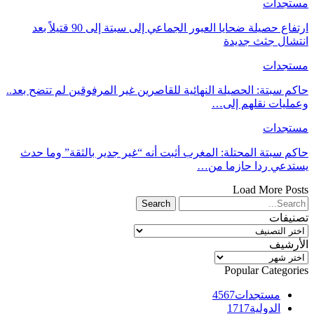
مستجدات
ارتفاع حصيلة ضحايا العبور الجماعي إلى سبتة إلى 90 قتيلاً بعد
انتشال جثث جديدة
مستجدات
حاكم سبتة: الحصيلة النهائية للقاصرين غير المرفوقين لم تتضح بعد..
وعمليات نقلهم إلى…
مستجدات
حاكم سبتة المحتلة: المغرب أثبت أنه “غير جدير بالثقة” وما حدث
يستدعي ردا حازما من…
Load More Posts
تصنيفات
تصنيفات
الأرشيف
الأرشيف
Popular Categories
مستجدات
4567
الدولية
1717