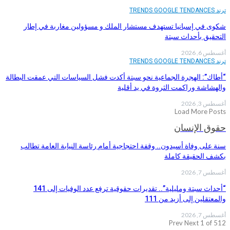
ترند TRENDS GOOGLE TENDANCES
شكوى في إسبانيا تستهدف مستشار الملك و مسؤولين مغاربة في إطار
التحقيق بأحداث سبتة
أغسطس 6, 2026
ترند TRENDS GOOGLE TENDANCES
“أطاك”: الهجرة الجماعية نحو سبتة أكدت فشل السياسات التي عمقت البطالة
والهشاشة وراكمت الثروة في يد أقلية
أغسطس 3, 2026
Load More Posts
حقوق الإنسان
سنة على وفاة أسيدون.. وقفة احتجاجية أمام رئاسة النيابة العامة تطالب
بكشف الحقيقة كاملة
أغسطس 7, 2026
“أحداث سبتة ومليلية”.. تقديرات حقوقية ترفع عدد الوفيات إلى 141
والمعتقلين إلى أزيد من 111
أغسطس 7, 2026
Prev
Next
1 of 512