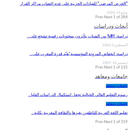
“الحرص المرضي” للقيادات الحزبية على عدم إغضاب مراكز القرار
يوليو 25, 2026
Prev
Next
1 of 284
أبحاث ودراسات
دراسة: 81% من الشباب يتأثرون بمحتويات رقمية تشجع على…
أغسطس 3, 2026
دراسة: انخفاض المرونة المؤسسية يُقيّد قدرة المغرب على…
ديسمبر 16, 2025
Prev
Next
1 of 135
جامعات ومعاهد
جامعات ومعاهد
رسوم التعليم العالي الخيالية تجعل استكمال الدراسات العليا…
جامعات ومعاهد
تعليم اللغة العربية للناطقين بغيرها والثقافة المغربية بكلية…
Prev
Next
1 of 319