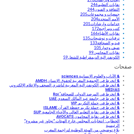
نقابات التعليم
246
الثقافة و الفنون
244
جمعيات و مجموعات
205
الأمم المتحدة
204
خدامات وإرشادات
201
كتب ومراجيع
172
نقابات الأطباء
166
ترقيات و توشيحات
135
فيديو الصحافة
133
ضيف وحوار
105
نقابات المحامين
99
الكونفدرالية الديمقراطية للشغل
59
صفحات
& الآداب والعلوم الإنسانية sciences
& انخرط في الجمعية المغربية لحقوق الإنسان AMDH
& انخرط في الكونفدرالية المغربية لناشري الصحف والإعلام الإلكتروني
MEDIAS
& انخرط في المرصد الدولي للصحافة ٌ Roi
& انخرط في جامعة عبد المالك السعدي UAE
& انخرط في حملة التكريم VIP
& انخرط في حملة تكريم حفظة القرآن ISLAME
& انخرط في نقابة التعليم العالي والأحياء الجامعية SUP
& انخرط في نقابة المحامون AVOCATS
الحطابي: انتخابات المجلس خارج الهيئات “تجاوز غير مشروع”
الرئيسية
بلاغ توضيحي من الهيئة الوطنية لتراجمة المغرب