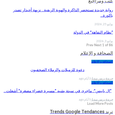
كتب ومراجيع
رواية جديدة تستحضر الذاكرة والهوية الريفية.. نزيهة أحيذار تصدر
باكورة…
يوليو 25, 2026
“نظام التفاهة” في الدولة
يوليو 3, 2026
Prev
Next
1 of 86
الصحافة و الإعلام
الصحافة و الإعلام
دعوة للزميلات والزملاء الصحفيون
جريدة بريس ميديا
3 أيام ago
الصحافة و الإعلام
“إل باييس”: ماجرى في سبتة يشبه “مسيرة خضراء مصغرة” أشعلت…
جريدة بريس ميديا
5 أيام ago
Load More Posts
ترند Trends Google Tendances