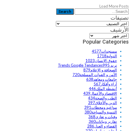
Load More Posts
تصنيفات
تصنيفات
الأرشيف
الأرشيف
Popular Categories
مستجدات
4577
الدولية
1718
حقوق الإنسان
1023
ترند Trends Google Tendances
995
الصحافة و الإعلام
879
الأمن و القوات المسلحة
720
جامعات ومعاهد
638
آراء وأفكار
567
أنشطة الملك
446
الاقتصاد والأعمال
439
الطب والصحة
434
الدين والأخلاق
397
مواعيد ومحطات
391
التنمية والسياحة
380
وفيات و تعازي
368
تقارير وبيانات
360
القضاء و العدل
286
أبحاث ودراسات
270