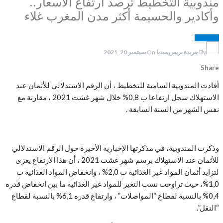
مندوبية التخطيط ترصد ارتفاع الأسعار..
وأكادير والحسيمة أكثر مدن المغرب غلاء
مستجدات
By
جريدة بريس ميديا
On
سبتمبر 20, 2021
Share
أفادت المندوبية السامية للتخطيط ، أن الرقم الاستدلالي للأثمان عند
الاستهلاك سجل ارتفاعا ب 0,8% خلال شهر غشت 2021 ، مقارنة مع
نفس الشهر من السنة السابقة .
وذكرت المندوبية، في مذكرتها الإخبارية الأخيرة حول الرقم الاستدلالي
للأثمان عند الاستهلاك برسم شهر غشت 2021 ، أن هذا الارتفاع يعزى
لتزايد أثمان المواد غير الغذائية ب 2,0% ، وانخفاض المواد الغذائية ب
1,0%، حيث تراوحت نسب التغير للمواد غير الغذائية ما بين انخفاض قدره
0,4% بالنسبة لقطاع “المواصلات” ، وارتفاع قدره 6,1% بالنسبة لقطاع
“النقل”.