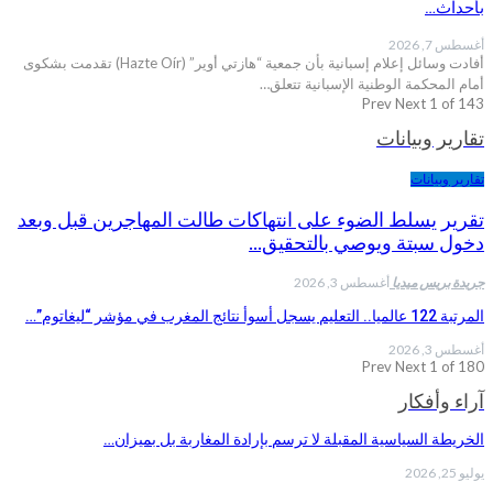
بأحداث…
أغسطس 7, 2026
أفادت وسائل إعلام إسبانية بأن جمعية “هازتي أوير” (Hazte Oír) تقدمت بشكوى
أمام المحكمة الوطنية الإسبانية تتعلق…
Prev
Next
1 of 143
تقارير وبيانات
تقارير وبيانات
تقرير يسلط الضوء على انتهاكات طالت المهاجرين قبل وبعد
دخول سبتة ويوصي بالتحقيق…
جريدة بريس ميديا
أغسطس 3, 2026
المرتبة 122 عالميا.. التعليم يسجل أسوأ نتائج المغرب في مؤشر “ليغاتوم”…
أغسطس 3, 2026
Prev
Next
1 of 180
آراء وأفكار
الخريطة السياسية المقبلة لا ترسم بإرادة المغاربة بل بميزان…
يوليو 25, 2026