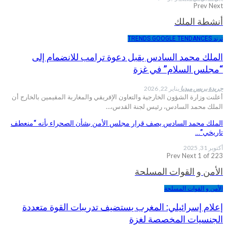
Prev
Next
أنشطة الملك
ترند TRENDS GOOGLE TENDANCES
الملك محمد السادس يقبل دعوة ترامب للانضمام إلى
“مجلس السلام” في غزة
جريدة بريس ميديا
يناير 22, 2026
أعلنت وزارة الشؤون الخارجية والتعاون الإفريقي والمغاربة المقيمين بالخارج أن
الملك محمد السادس، رئيس لجنة القدس،…
الملك محمد السادس يصف قرار مجلس الأمن بشأن الصحراء بأنه “منعطف
تاريخي”…
أكتوبر 31, 2025
Prev
Next
1 of 223
الأمن و القوات المسلحة
الأمن و القوات المسلحة
إعلام إسرائيلي: المغرب يستضيف تدريبات القوة متعددة
الجنسيات المخصصة لغزة