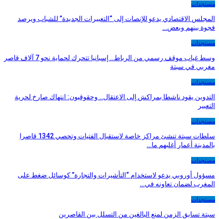
مستجدات
المجلس الاقتصادي يدعو للإنصات إلى “التعبيرات الجديدة” للشباب ويرصد
فجوة بينهم وبعض…
مستجدات
وسط غياب موقف رسمي من الرباط.. إسبانيا تتحرك لحماية نحو 7 آلاف قاصر
مغربي في سبتة
مستجدات
التدوين يقود ناشطا بمراكش إلى الاعتقال.. وحقوقيون: انتهاك صارخ لحرية
التعبير
مستجدات
سلطات سبتة تنشئ مراكز خاصة لاستقبال الفتيات وتحصي 1342 قاصرا
بالمدينة أعمار أغلبهم ما…
مستجدات
مسؤول أوروبي يدعو لاستخدام “التأشيرات والتجارة” كوسائل ضغط على
المغرب لضمان تعاونه في…
مستجدات
سبتة تسابق الزمن لمنع البالغين من التسلل بين القاصرين