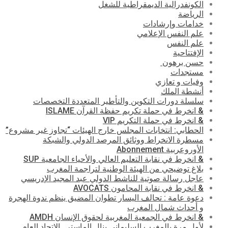
الكونفدرالية الديمقراطية للشغل
الرياضة
خدامات وإرشادات
علم النفس الإعلامي
علم النفس
الإفتتاحية
حسن برهون
مستجدات
وفيات و تعازي
أنشطة الملك
سلسلة دورات التكوين والتأطير المتعددة التخصصات
& انخرط في حملة تكريم حفظة القرآن ISLAME
& انخرط في حملة التكريم VIP
الحطابي: انتخابات المجلس خارج الهيئات “تجاوز غير مشروع”
مسطرة الانخراط ووثائق المرصد الدولي والشبكة
الأوروعربية Abonnement
& انخرط في نقابة التعليم العالي والأحياء الجامعية SUP
بلاغ توضيحي من الهيئة الوطنية لتراجمة المغرب
عاجل رسالة صوتية للناشط الدولي عبد المجيد الإدريسي
& انخرط في نقابة المحامون AVOCATS
دعوة عامة : تحالف اليسار تطوان المضيق ينظم ندوة الهجرة
و أحداث شمال المغرب
& انخرط في الجمعية المغربية لحقوق الإنسان AMDH
لأول مرة بالمغرب السليماني ينال الماستر . الاتحاد العام