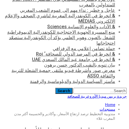
للمتداولين بالمغرب
عاجل و خطير : نداء مهم إلى عموم الشعب المغربي
& انخرط في الكونفدرالية المغربية لناشري الصحف والإعلام
الإلكتروني MEDIAS
& الآداب والعلوم الإنسانية Sciences
منع المسيرة الجهوية الاحتجاجية للكونفدرالية الديموقراطية
للشغل بالعيون وهوير العلمي يؤكد أن الكونفدرالية ستصعّد
احتجاجاتها
حملة تضامن إعلامي مع الزفزافي
& انخرط في المرصد الدولي للصحافة ٌ Roi
& انخرط في جامعة عبد المالك السعدي UAE
بيان تنويه بالنقيب الدكتور حسن برهون
معرض صور وأشرطة فيديو ملتقى جمعية الشعلة للتربية
والثقافة ASSO
ماستر السياسة الدولية والدبلوماسية والرقمنة
جريدة بريس ميديا الأوروعربية للصحافة
Home
مستجدات
مندوبية التخطيط ترصد ارتفاع الأسعار.. وأكادير والحسيمة أكثر مدن
المغرب غلاء