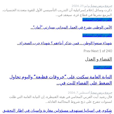
جريدة بريس ميديا
يوليو 25, 2026
ذكرت وسائل إعلام إسرائيلية أن التدريب التأسيسي الأول للقوة متعددة الجنسيات،
المزمع نشرها في قطاع غزة، سيعقد في…
الأمن و القوات المسلحة
الأمن الوطني يشرع في العمل الميداني بسيارتي “أمان”…
الأمن و القوات المسلحة
شهداء صنعوا الوطن … فمن يتذكر أبناءهم ؟ شهداء حرب الصحراء…
Prev
Next
1 of 240
القضاء و العدل
القضاء و العدل
النيابة العامة سكتت على “خروقات فظيعة” واليوم تحاول
الضغط على القضاء للبت في…
جريدة بريس ميديا
أغسطس 7, 2026
قال رشيد آيت العربي المحامي في هيئة القنيطرة، إن النيابة العامة التي ظلت
لسنوات تتفرج على ذبح شروط المحاكمة العادلة…
شكوى في إسبانيا تستهدف مسؤولين مغاربة وإسبان في إطار التحقيق