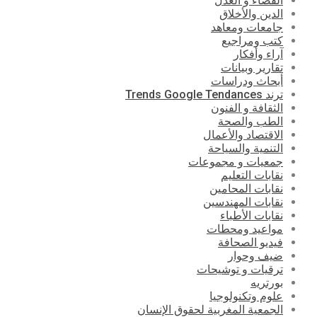
القضاء و العدل
الدين والأخلاق
جامعات ومعاهد
كتب ومراجيع
آراء وأفكار
تقارير وبيانات
أبحاث ودراسات
ترند Trends Google Tendances
الثقافة و الفنون
الطب والصحة
الاقتصاد والأعمال
التنمية والسياحة
جمعيات و مجموعات
نقابات التعليم
نقابات المحامين
نقابات المهندسين
نقابات الأطباء
مواعيد ومحطات
فيديو الصحافة
ضيف وحوار
ترقيات و توشيحات
بورتريه
علوم وتكنولوجيا
الجمعية المغربية لحقوق الإنسان