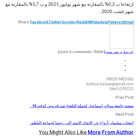
ارتفاعا ب 0,2% بالمقارنة مع شهر يوليوز 2021 و ب 1,7% بالمقارنة مع
شهر غشت 2020 .
Share
Facebook
Twitter
Google+
ReddIt
WhatsApp
Pinterest
Email
جريدة بريس ميديا
15658 posts
0 comments
PRESS MEDIAS
barhon.hassan@gmail.com
0661078323
Prev Post
منصة جامعة مولاي إسماعيل لحملة التلقيح ضد فيروس كوفيد 19 .
Next Post
انتخاب سليمان أزواغ عن الاتحاد الاشتراكي رئيسا لجماعة الناظور
You Might Also Like
More From Author