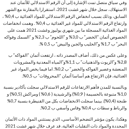
وفي سياق متصل تمت الإشارة إلى أن الرقم الاستدلالي للأثمان عند
الاستهلاك، سجل خلال شهر غشت 2021، استقرارا بالمقارنة مع الشهر
السابق، وذلك بسبب انخفاض الرقم الاستدلالي للمواد الغذائية ب 0,4% ،
وارتفاع الرقم الاستدلالي للمواد غير الغذائية ب 0,4% . وهمت انخفاضات
المواد الغذائية المسجلة ما بين شهري يوليوز وغشت 2021 همت على
الخصوص أثمان “الخضر” ب 3,0% و “اللحوم” ب 2,3% و “السمك وفواكه
البحر” ب 1,7% و”الحليب والجبن والبيض” ب 0,5 %.
وعلى عكس من ذلك، أضاف المصدر ذاته ، ارتفعت أثمان “الفواكه” ب
2,8% و”الزيوت والذهنيات” ب 1,1%و”المياه المعدنية والمشروبات
المنعشة وعصير الفواكه والخضر” ب 0,2%. اما فيما يخص المواد غير
الغذائية، فإن الارتفاع هم أساسا أثمان “المحروقات” ب 0,5%.
وبالنسبة للمدن فأهم الارتفاعات للرقم الاستدلالي سجلت بأكادير بنسبة
1,0% متبوعة بالحسيمة ( 0,9%) والرشيدية ( 0,6% ) ومراكش (0,5%) و
طنجة (0,4%). بينما سجلت الانخفاضات بكل من القنيطرة بنسبة 0,7%
والرباط و سطات ب 0,4% وفاس وآسفي ب 0,2%.
وهكذا، يكون مؤشر التضخم الأساسي، الذي يستثني المواد ذات الأثمان
المحددة والمواد ذات التقلبات العالية، قد عرف خلال شهر غشت 2021