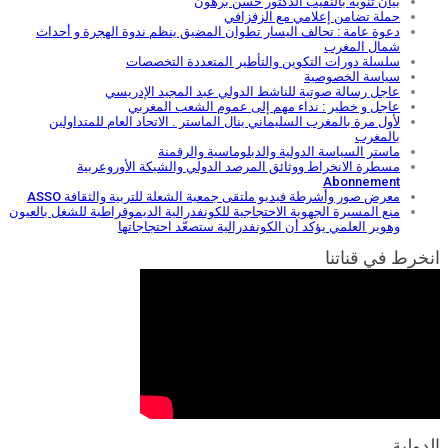
بيان تنويه بالنقيب الدكتور حسن برهون
حملة تضامن إعلامي مع الزفزافي
دعوة عامة : تحالف اليسار تطوان المضيق ينظم ندوة الهجرة و أحداث
شمال المغرب
سلسلة دورات التكوين والتأطير المتعددة التخصصات
سياسة الخصوصية
عاجل رسالة صوتية للناشط الدولي عبد المجيد الإدريسي
عاجل و خطير : نداء مهم إلى عموم الشعب المغربي
لأول مرة بالمغرب السليماني ينال الماستر . الاتحاد العام للمتداولين
بالمغرب
ماستر السياسة الدولية والدبلوماسية والرقمنة
مسطرة الانخراط ووثائق المرصد الدولي والشبكة الأوروعربية
Abonnement
معرض صور وأشرطة فيديو ملتقى جمعية الشعلة للتربية والثقافة ASSO
منع المسيرة الجهوية الاحتجاجية للكونفدرالية الديموقراطية للشغل بالعيون
وهوير العلمي يؤكد أن الكونفدرالية ستصعّد احتجاجاتها
انخرط في قناتنا
الدولية