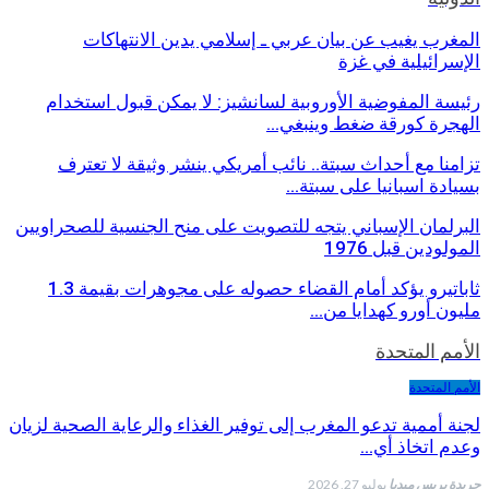
المغرب يغيب عن بيان عربي ـ إسلامي يدين الانتهاكات
الإسرائيلية في غزة
رئيسة المفوضية الأوروبية لسانشيز: لا يمكن قبول استخدام
الهجرة كورقة ضغط وينبغي…
تزامنا مع أحداث سبتة.. نائب أمريكي ينشر وثيقة لا تعترف
بسيادة اسبانيا على سبتة…
البرلمان الإسباني يتجه للتصويت على منح الجنسية للصحراويين
المولودين قبل 1976
ثاباتيرو يؤكد أمام القضاء حصوله على مجوهرات بقيمة 1.3
مليون أورو كهدايا من…
الأمم المتحدة
الأمم المتحدة
لجنة أممية تدعو المغرب إلى توفير الغذاء والرعاية الصحية لزيان
وعدم اتخاذ أي…
جريدة بريس ميديا
يوليو 27, 2026