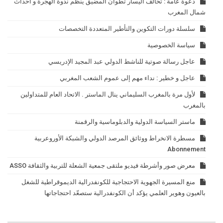
دعوة عامة : تحالف اليسار تطوان المضيق ينظم ندوة الهجرة و أحداث
شمال المغرب
سلسلة دورات التكوين والتأطير المتعددة التخصصات
سياسة الخصوصية
عاجل رسالة صوتية للناشط الدولي عبد المجيد الإدريسي
عاجل و خطير : نداء مهم إلى عموم الشعب المغربي
لأول مرة بالمغرب السليماني ينال الماستر . الاتحاد العام للمتداولين
بالمغرب
ماستر السياسة الدولية والدبلوماسية والرقمنة
مسطرة الانخراط ووثائق المرصد الدولي والشبكة الأوروعربية
Abonnement
معرض صور وأشرطة فيديو ملتقى جمعية الشعلة للتربية والثقافة ASSO
منع المسيرة الجهوية الاحتجاجية للكونفدرالية الديموقراطية للشغل
بالعيون وهوير العلمي يؤكد أن الكونفدرالية ستصعّد احتجاجاتها