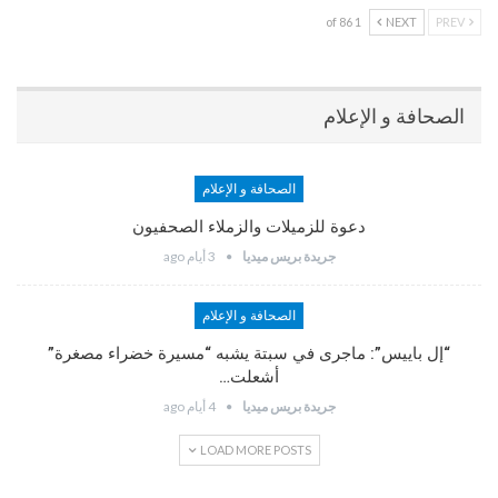
1 of 86
NEXT
PREV
الصحافة و الإعلام
الصحافة و الإعلام
دعوة للزميلات والزملاء الصحفيون
جريدة بريس ميديا
3 أيام ago
الصحافة و الإعلام
“إل باييس”: ماجرى في سبتة يشبه “مسيرة خضراء مصغرة”
أشعلت…
جريدة بريس ميديا
4 أيام ago
LOAD MORE POSTS