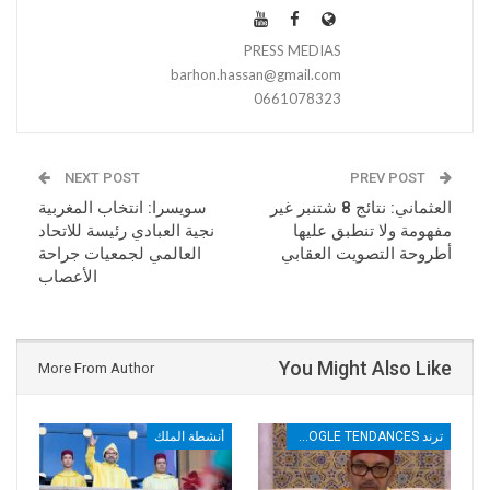
PRESS MEDIAS
barhon.hassan@gmail.com
0661078323
NEXT POST
PREV POST
العثماني: نتائج 8 شتنبر غير
سويسرا: انتخاب المغربية
مفهومة ولا تنطبق عليها
نجية العبادي رئيسة للاتحاد
أطروحة التصويت العقابي
العالمي لجمعيات جراحة
الأعصاب
You Might Also Like
More From Author
ترند TRENDS GOOGLE TENDANCES
أنشطة الملك