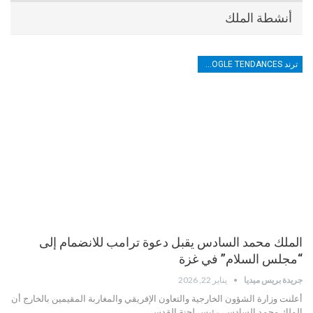
أنشطة الملك
ترند TRENDS GOOGLE TENDANCES
الملك محمد السادس يقبل دعوة ترامب للانضمام إلى
“مجلس السلام” في غزة
جريدة بريس ميديا
يناير 22, 2026
أعلنت وزارة الشؤون الخارجية والتعاون الإفريقي والمغاربة المقيمين بالخارج أن
الملك محمد السادس، رئيس لجنة القدس،…