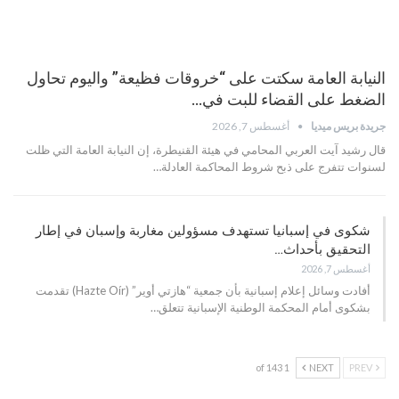
النيابة العامة سكتت على “خروقات فظيعة” واليوم تحاول
الضغط على القضاء للبت في…
جريدة بريس ميديا
أغسطس 7, 2026
قال رشيد آيت العربي المحامي في هيئة القنيطرة، إن النيابة العامة التي ظلت
لسنوات تتفرج على ذبح شروط المحاكمة العادلة…
شكوى في إسبانيا تستهدف مسؤولين مغاربة وإسبان في إطار
التحقيق بأحداث…
أغسطس 7, 2026
أفادت وسائل إعلام إسبانية بأن جمعية “هازتي أوير” (Hazte Oír) تقدمت
بشكوى أمام المحكمة الوطنية الإسبانية تتعلق…
1 of 143
NEXT
PREV