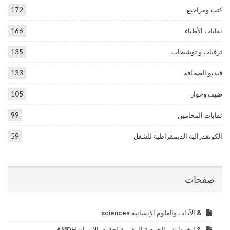
كتب ومراجيع
172
نقابات الأطباء
166
ترقيات و توشيحات
135
فيديو الصحافة
133
ضيف وحوار
105
نقابات المحامين
99
الكونفدرالية الديمقراطية للشغل
59
صفحات
& الآداب والعلوم الإنسانية sciences
& انخرط في الجمعية المغربية لحقوق الإنسان AMDH