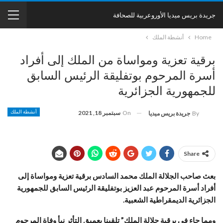
جريدة بريس ميديا الأوروعربية للصحافة
Home
أنشطة الملك
برقية تعزية ومواساة من الملك إلى أفراد
أسرة المرحوم بوتفليقة الرئيس السابق
للجمهورية الجزائرية
On
سبتمبر 18, 2021
أنشطة الملك
By
جريدة بريس ميديا
Share
بعث صاحب الجلالة الملك محمد السادس برقية تعزية ومواساة إلى
أفراد أسرة المرحوم عبد العزيز بوتفليقة الرئيس السابق للجمهورية
الجزائرية الديمقراطية الشعبية.
ومما جاء في برقية جلالة الملك” تلقينا بعميق التأثر نبأ وفاة المرحوم