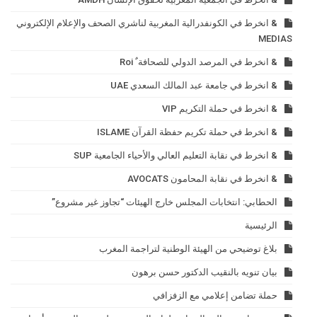
& انخرط في الكونفدرالية المغربية لناشري الصحف والإعلام الإلكتروني
MEDIAS
& انخرط في المرصد الدولي للصحافة ٌ Roi
& انخرط في جامعة عبد المالك السعدي UAE
& انخرط في حملة التكريم VIP
& انخرط في حملة تكريم حفظة القرآن ISLAME
& انخرط في نقابة التعليم العالي والأحياء الجامعية SUP
& انخرط في نقابة المحامون AVOCATS
الحطابي: انتخابات المجلس خارج الهيئات “تجاوز غير مشروع”
الرئيسية
بلاغ توضيحي من الهيئة الوطنية لتراجمة المغرب
بيان تنويه بالنقيب الدكتور حسن برهون
حملة تضامن إعلامي مع الزفزافي