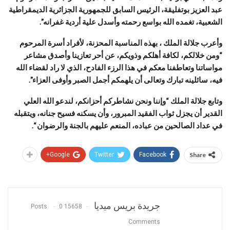
عبد العزيز بوتفليقة، الرئيس السابق للجمهورية الجزائرية الديمقراطية
الشعبية، تغمده الله بواسع رحمته وأسدل علية أردية غفرانه”.
وأعرب جلالة الملك ، بهذه المناسبة المحزنة، لأفراد أسرة المرحوم
“ومن خلالكم، لكافة أهلكم وذويكم، عن أحر تعازينا وأصدق مشاعر
مواساتنا وتعاطفنا معكم في هذا الرزء الفادح، الذي لا راد لقضاء الله
فيه، سائلينه تبارك وتعالى أن يلهمكم أجمل الصبر وأوفى العزاء”.
وتابع جلالة الملك “وإننا ونحن نشاطركم أحزانكم، لندعو الله العلي
القدير أن يجزل ثواب الفقيد المبرور، وأن يسكنه فسيح جنانه، ويتقبله
في عداد الصالحين من عباده، المنعم عليهم بالجنة والرضوان “.
Google+
Twitter
Facebook
Share
جريدة بريس ميديا
0
15658 Posts
Comments