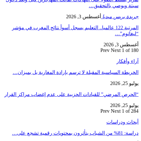
سبتة ويوصي بالتحقيق…
جريدة بريس ميديا
أغسطس 3, 2026
المرتبة 122 عالميا.. التعليم يسجل أسوأ نتائج المغرب في مؤشر
“ليغاتوم”…
أغسطس 3, 2026
Prev
Next
1 of 180
آراء وأفكار
الخريطة السياسية المقبلة لا ترسم بإرادة المغاربة بل بميزان…
يوليو 25, 2026
“الحرص المرضي” للقيادات الحزبية على عدم إغضاب مراكز القرار
يوليو 25, 2026
Prev
Next
1 of 284
أبحاث ودراسات
دراسة: 81% من الشباب يتأثرون بمحتويات رقمية تشجع على…