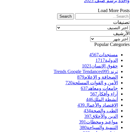
واحدة برسم صيف 2025
Load More Posts
تصنيفات
تصنيفات
الأرشيف
الأرشيف
Popular Categories
مستجدات
4567
الدولية
1717
حقوق الإنسان
1021
ترند Trends Google Tendances
995
الصحافة و الإعلام
879
الأمن و القوات المسلحة
720
جامعات ومعاهد
637
آراء وأفكار
567
أنشطة الملك
446
الاقتصاد والأعمال
439
الطب والصحة
434
الدين والأخلاق
397
مواعيد ومحطات
391
التنمية والسياحة
380