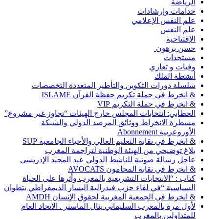
الرياضة
خدامات وإرشادات
علم النفس الإعلامي
علم النفس
الإفتتاحية
حسن برهون
مستجدات
وفيات و تعازي
أنشطة الملك
سلسلة دورات التكوين والتأطير المتعددة التخصصات
& انخرط في حملة تكريم حفظة القرآن ISLAME
& انخرط في حملة التكريم VIP
الحطابي: انتخابات المجلس خارج الهيئات “تجاوز غير مشروع”
مسطرة الانخراط ووثائق المرصد الدولي والشبكة
الأوروعربية Abonnement
& انخرط في نقابة التعليم العالي والأحياء الجامعية SUP
بلاغ توضيحي من الهيئة الوطنية لتراجمة المغرب
عاجل رسالة صوتية للناشط الدولي عبد المجيد الإدريسي
& انخرط في نقابة المحامون AVOCATS
كتاب : “الانتخابات التشريعية بالمغرب وأثرها على الحياة
السياسية “في لقاء حزب فيدرالية اليسار الديمقراطي بتطوان
& انخرط في الجمعية المغربية لحقوق الإنسان AMDH
لأول مرة بالمغرب السليماني ينال الماستر . الاتحاد العام
للمتداولين بالمغرب