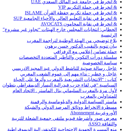
& انخرط في جامعة عبد المالك السعدي UAE
& انخرط في حملة التكريم VIP
& انخرط في حملة تكريم حفظة القرآن ISLAME
& انخرط في نقابة التعليم العالي والأحياء الجامعية SUP
& انخرط في نقابة المحامون AVOCATS
الحطابي: انتخابات المجلس خارج الهيئات “تجاوز غير مشروع”
الرئيسية
بلاغ توضيحي من الهيئة الوطنية لتراجمة المغرب
بيان تنويه بالنقيب الدكتور حسن برهون
حملة تضامن إعلامي مع الزفزافي
سلسلة دورات التكوين والتأطير المتعددة التخصصات
سياسة الخصوصية
عاجل رسالة صوتية للناشط الدولي عبد المجيد الإدريسي
عاجل و خطير : نداء مهم إلى عموم الشعب المغربي
كتاب : “الانتخابات التشريعية بالمغرب وأثرها على الحياة
السياسية “في لقاء حزب فيدرالية اليسار الديمقراطي بتطوان
لأول مرة بالمغرب السليماني ينال الماستر . الاتحاد العام
للمتداولين بالمغرب
ماستر السياسة الدولية والدبلوماسية والرقمنة
مسطرة الانخراط ووثائق المرصد الدولي والشبكة
الأوروعربية Abonnement
معرض صور وأشرطة فيديو ملتقى جمعية الشعلة للتربية
والثقافة ASSO
منع المسيرة الجهوية الاحتجاجية للكونفدرالية الديموقراطية