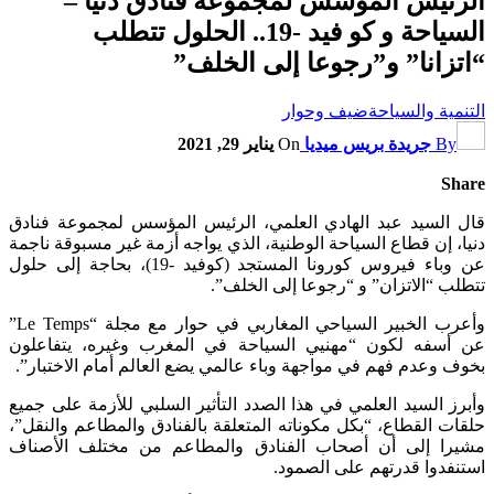
الرئيس المؤسس لمجموعة فنادق دنيا –
السياحة و كو فيد -19.. الحلول تتطلب
“اتزانا” و”رجوعا إلى الخلف”
التنمية والسياحة
ضيف وحوار
By
جريدة بريس ميديا
On
يناير 29, 2021
Share
قال السيد عبد الهادي العلمي، الرئيس المؤسس لمجموعة فنادق
دنيا، إن قطاع السياحة الوطنية، الذي يواجه أزمة غير مسبوقة ناجمة
عن وباء فيروس كورونا المستجد (كوفيد -19)، بحاجة إلى حلول
تتطلب “الاتزان” و “رجوعا إلى الخلف”.
وأعرب الخبير السياحي المغاربي في حوار مع مجلة “Le Temps”
عن أسفه لكون “مهنيي السياحة في المغرب وغيره، يتفاعلون
بخوف وعدم فهم في مواجهة وباء عالمي يضع العالم أمام الاختبار”.
وأبرز السيد العلمي في هذا الصدد التأثير السلبي للأزمة على جميع
حلقات القطاع، “بكل مكوناته المتعلقة بالفنادق والمطاعم والنقل”،
مشيرا إلى أن أصحاب الفنادق والمطاعم من مختلف الأصناف
استنفدوا قدرتهم على الصمود.