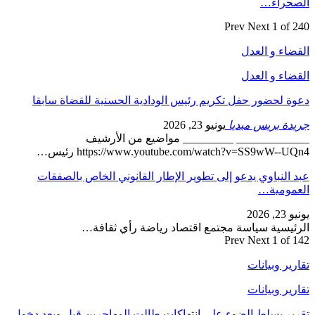
الصحراء…
Prev
Next
1 of 240
القضاء و العدل
القضاء و العدل
دعوة لحضور حفل تكريم رئيس الودادية الحسنية للقضاة سابقا
جريدة بريس ميديا
يونيو 23, 2026
_____________ _________ مواضيع من الأرشيف
https://www.youtube.com/watch?v=SS9wW--UQn4 رئيس…
عبد النباوي يدعو إلى تطوير الإطار القانوني الخاص بالصفقات
العمومية…
يونيو 23, 2026
الرئيسية سياسة مجتمع اقتصاد رياضة رأي ثقافة…
Prev
Next
1 of 142
تقارير وبيانات
تقارير وبيانات
تقرير يسلط الضوء على انتهاكات طالت المهاجرين قبل وبعد دخول