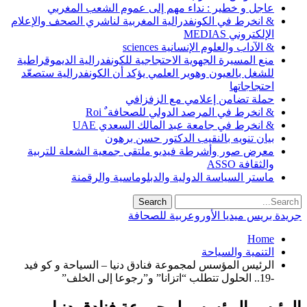
عاجل و خطير : نداء مهم إلى عموم الشعب المغربي
& انخرط في الكونفدرالية المغربية لناشري الصحف والإعلام
الإلكتروني MEDIAS
& الآداب والعلوم الإنسانية sciences
منع المسيرة الجهوية الاحتجاجية للكونفدرالية الديموقراطية
للشغل بالعيون وهوير العلمي يؤكد أن الكونفدرالية ستصعّد
احتجاجاتها
حملة تضامن إعلامي مع الزفزافي
& انخرط في المرصد الدولي للصحافة ٌ Roi
& انخرط في جامعة عبد المالك السعدي UAE
بيان تنويه بالنقيب الدكتور حسن برهون
معرض صور وأشرطة فيديو ملتقى جمعية الشعلة للتربية
والثقافة ASSO
ماستر السياسة الدولية والدبلوماسية والرقمنة
جريدة بريس ميديا الأوروعربية للصحافة
Home
التنمية والسياحة
الرئيس المؤسس لمجموعة فنادق دنيا – السياحة و كو فيد
-19.. الحلول تتطلب “اتزانا” و”رجوعا إلى الخلف”