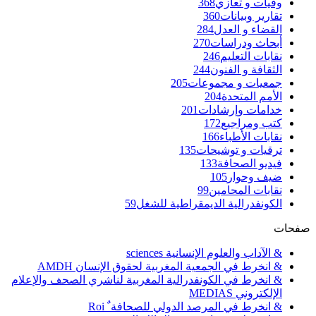
وفيات و تعازي
368
تقارير وبيانات
360
القضاء و العدل
284
أبحاث ودراسات
270
نقابات التعليم
246
الثقافة و الفنون
244
جمعيات و مجموعات
205
الأمم المتحدة
204
خدامات وإرشادات
201
كتب ومراجيع
172
نقابات الأطباء
166
ترقيات و توشيحات
135
فيديو الصحافة
133
ضيف وحوار
105
نقابات المحامين
99
الكونفدرالية الديمقراطية للشغل
59
صفحات
& الآداب والعلوم الإنسانية sciences
& انخرط في الجمعية المغربية لحقوق الإنسان AMDH
& انخرط في الكونفدرالية المغربية لناشري الصحف والإعلام
الإلكتروني MEDIAS
& انخرط في المرصد الدولي للصحافة ٌ Roi