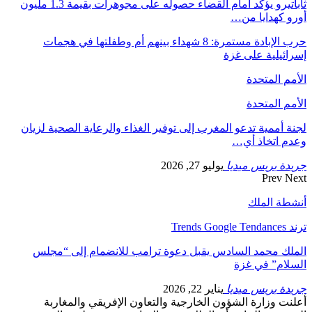
ثاباتيرو يؤكد أمام القضاء حصوله على مجوهرات بقيمة 1.3 مليون
أورو كهدايا من…
حرب الإبادة مستمرة: 8 شهداء بينهم أم وطفلتها في هجمات
إسرائيلية على غزة
الأمم المتحدة
الأمم المتحدة
لجنة أممية تدعو المغرب إلى توفير الغذاء والرعاية الصحية لزيان
وعدم اتخاذ أي…
جريدة بريس ميديا
يوليو 27, 2026
Prev
Next
أنشطة الملك
ترند Trends Google Tendances
الملك محمد السادس يقبل دعوة ترامب للانضمام إلى “مجلس
السلام” في غزة
جريدة بريس ميديا
يناير 22, 2026
أعلنت وزارة الشؤون الخارجية والتعاون الإفريقي والمغاربة