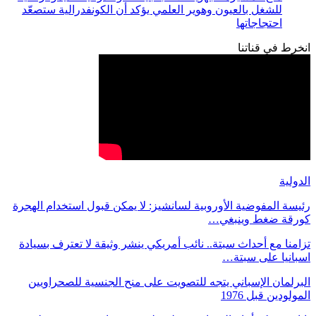
للشغل بالعيون وهوير العلمي يؤكد أن الكونفدرالية ستصعّد
احتجاجاتها
انخرط في قناتنا
الدولية
رئيسة المفوضية الأوروبية لسانشيز: لا يمكن قبول استخدام الهجرة
كورقة ضغط وينبغي…
تزامنا مع أحداث سبتة.. نائب أمريكي ينشر وثيقة لا تعترف بسيادة
اسبانيا على سبتة…
البرلمان الإسباني يتجه للتصويت على منح الجنسية للصحراويين
المولودين قبل 1976