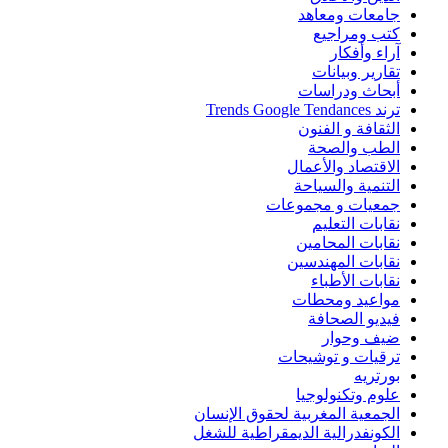
جامعات ومعاهد
كتب ومراجيع
آراء وأفكار
تقارير وبيانات
أبحاث ودراسات
ترند Trends Google Tendances
الثقافة و الفنون
الطب والصحة
الاقتصاد والأعمال
التنمية والسياحة
جمعيات و مجموعات
نقابات التعليم
نقابات المحامين
نقابات المهندسين
نقابات الأطباء
مواعيد ومحطات
فيديو الصحافة
ضيف وحوار
ترقيات و توشيحات
بورتريه
علوم وتكنولوجيا
الجمعية المغربية لحقوق الإنسان
الكونفدرالية الديمقراطية للشغل