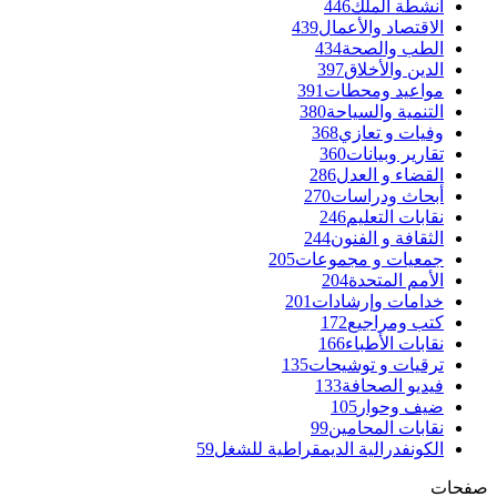
أنشطة الملك
446
الاقتصاد والأعمال
439
الطب والصحة
434
الدين والأخلاق
397
مواعيد ومحطات
391
التنمية والسياحة
380
وفيات و تعازي
368
تقارير وبيانات
360
القضاء و العدل
286
أبحاث ودراسات
270
نقابات التعليم
246
الثقافة و الفنون
244
جمعيات و مجموعات
205
الأمم المتحدة
204
خدامات وإرشادات
201
كتب ومراجيع
172
نقابات الأطباء
166
ترقيات و توشيحات
135
فيديو الصحافة
133
ضيف وحوار
105
نقابات المحامين
99
الكونفدرالية الديمقراطية للشغل
59
صفحات