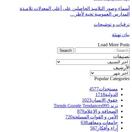
أسماء وصور التلاميذ الحاصلين على أعلى المعدلات تلامـذة
المدارس العمومية تحية لأطر…
ترقيات و توشيحات
بيان تهنئة
Load More Posts
تصنيفات
تصنيفات
الأرشيف
الأرشيف
Popular Categories
مستجدات
4577
الدولية
1718
حقوق الإنسان
1023
ترند Trends Google Tendances
995
الصحافة و الإعلام
879
الأمن و القوات المسلحة
720
جامعات ومعاهد
638
آراء وأفكار
567