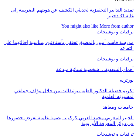
تمديد التدابير التحفيزية لحديثي الكشف عن هويتهم الضريبية إلى
غاية 31 دجنبر
You might also like
More from author
ترقيات و توشيحات
مدرسة قاسم أمين بالمضيق تحتفي بأستاذتين بمناسبة إحالتهما على
التقاعد
ترقيات و توشيحات
أهمان السعدية… شخصية نسائية مبدعة
بورتريه
تكريم فضيلة الدكتور الطيب بوتبقالت من خلال مؤلف جماعي
لمسيرته العلمية
جامعات ومعاهد
الخبير المغربي محمد العربي كركب.. بصمة علمية تفرض حضورها
في دوائر المعرفة الأوروبية
ترقيات و توشيحات