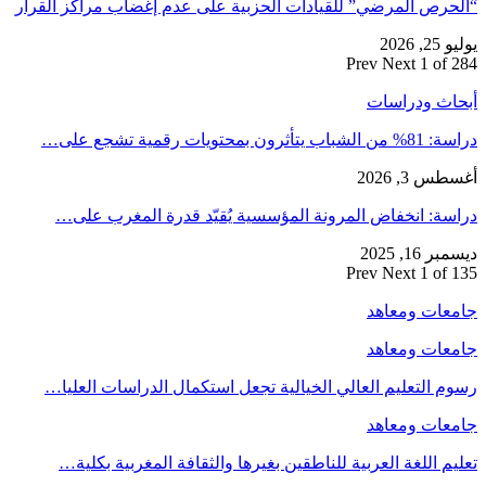
“الحرص المرضي” للقيادات الحزبية على عدم إغضاب مراكز القرار
يوليو 25, 2026
Prev
Next
1 of 284
أبحاث ودراسات
دراسة: 81% من الشباب يتأثرون بمحتويات رقمية تشجع على…
أغسطس 3, 2026
دراسة: انخفاض المرونة المؤسسية يُقيّد قدرة المغرب على…
ديسمبر 16, 2025
Prev
Next
1 of 135
جامعات ومعاهد
جامعات ومعاهد
رسوم التعليم العالي الخيالية تجعل استكمال الدراسات العليا…
جامعات ومعاهد
تعليم اللغة العربية للناطقين بغيرها والثقافة المغربية بكلية…