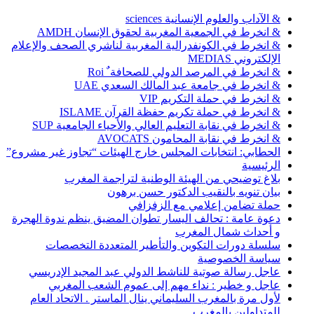
& الآداب والعلوم الإنسانية sciences
& انخرط في الجمعية المغربية لحقوق الإنسان AMDH
& انخرط في الكونفدرالية المغربية لناشري الصحف والإعلام
الإلكتروني MEDIAS
& انخرط في المرصد الدولي للصحافة ٌ Roi
& انخرط في جامعة عبد المالك السعدي UAE
& انخرط في حملة التكريم VIP
& انخرط في حملة تكريم حفظة القرآن ISLAME
& انخرط في نقابة التعليم العالي والأحياء الجامعية SUP
& انخرط في نقابة المحامون AVOCATS
الحطابي: انتخابات المجلس خارج الهيئات “تجاوز غير مشروع”
الرئيسية
بلاغ توضيحي من الهيئة الوطنية لتراجمة المغرب
بيان تنويه بالنقيب الدكتور حسن برهون
حملة تضامن إعلامي مع الزفزافي
دعوة عامة : تحالف اليسار تطوان المضيق ينظم ندوة الهجرة
و أحداث شمال المغرب
سلسلة دورات التكوين والتأطير المتعددة التخصصات
سياسة الخصوصية
عاجل رسالة صوتية للناشط الدولي عبد المجيد الإدريسي
عاجل و خطير : نداء مهم إلى عموم الشعب المغربي
لأول مرة بالمغرب السليماني ينال الماستر . الاتحاد العام
للمتداولين بالمغرب