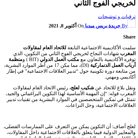
لخريجي الفوج الثاني
ترقيات و توشيحات
By
جريدة بريس ميديا
On
أكتوبر 8, 2021
Share
سلمت الأكاديمية الاجتماعية التابعة
للاتحاد العام لمقاولات
المغرب
شهادات النجاح لخريجي الفوج الثاني من التكوين، الذي
توفره الأكاديمية بالتعاون مع
مكتب العمل الدولي
(BIT ) و
منظمة
أرباب العمل الدنماركية
(DI)، مما مكن 17 من أطر الموارد البشرية،
من متابعة دورة تكوينية حول “تدبير العلاقات الاجتماعية” في إطار
أكاديمي ومهني.
ونقل بلاغ للاتحاد عن
شكيب لعلج،
رئيس الاتحاد العام لمقاولات
المغرب قوله: “إن المهمة الأساسية لهذا التكوين البراغماتي والجيد،
تتمثل في تمكين المتخصصين في الموارد البشرية من تقنيات تدبير
العلاقات الاجتماعية، وحل النزاعات.
لعلج أضاف: أن التكوين يمكن من التعرف على الممارسات الفضلى،
والمعايير الدولية فيما يتعلق بالعلاقات الاجتماعية داخل المقاولات،