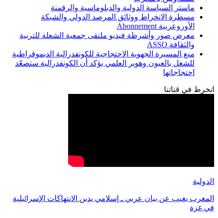
ماستر السياسة الدولية والدبلوماسية والرقمنة
مسطرة الانخراط ووثائق المرصد الدولي والشبكة
الأوروعربية Abonnement
معرض صور وأشرطة فيديو ملتقى جمعية الشعلة للتربية
والثقافة ASSO
منع المسيرة الجهوية الاحتجاجية للكونفدرالية الديموقراطية
للشغل بالعيون وهوير العلمي يؤكد أن الكونفدرالية ستصعّد
احتجاجاتها
انخرط في قناتنا
الدولية
المغرب يغيب عن بيان عربي ـ إسلامي يدين الانتهاكات الإسرائيلية
في غزة