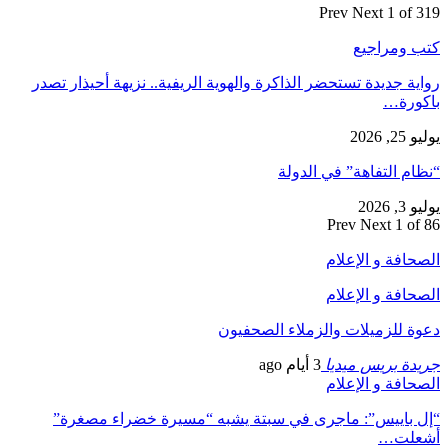
Prev
Next
1 of 319
كتب ومراجيع
رواية جديدة تستحضر الذاكرة والهوية الريفية.. نزيهة أحيذار تصدر
باكورة…
يوليو 25, 2026
“نظام التفاهة” في الدولة
يوليو 3, 2026
Prev
Next
1 of 86
الصحافة و الإعلام
الصحافة و الإعلام
دعوة للزميلات والزملاء الصحفيون
جريدة بريس ميديا
3 أيام ago
الصحافة و الإعلام
“إل باييس”: ماجرى في سبتة يشبه “مسيرة خضراء مصغرة”
أشعلت…