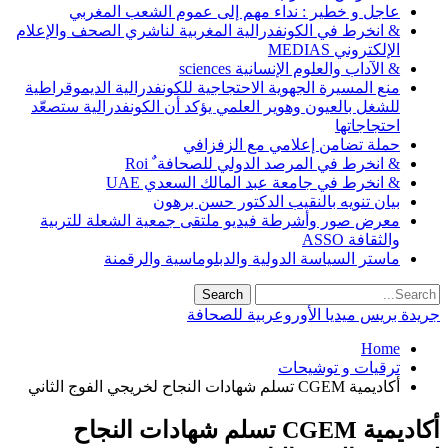
عاجل و خطير : نداء مهم إلى عموم الشعب المغربي
& انخرط في الكونفدرالية المغربية لناشري الصحف والإعلام
الإلكتروني MEDIAS
& الآداب والعلوم الإنسانية sciences
منع المسيرة الجهوية الاحتجاجية للكونفدرالية الديموقراطية
للشغل بالعيون وهوير العلمي يؤكد أن الكونفدرالية ستصعّد
احتجاجاتها
حملة تضامن إعلامي مع الزفزافي
& انخرط في المرصد الدولي للصحافة ٌ Roi
& انخرط في جامعة عبد المالك السعدي UAE
بيان تنويه بالنقيب الدكتور حسن برهون
معرض صور وأشرطة فيديو ملتقى جمعية الشعلة للتربية
والثقافة ASSO
ماستر السياسة الدولية والدبلوماسية والرقمنة
جريدة بريس ميديا الأوروعربية للصحافة
Home
ترقيات و توشيحات
أكاديمية CGEM تسلم شهادات النجاح لخريجي الفوج الثاني
أكاديمية CGEM تسلم شهادات النجاح