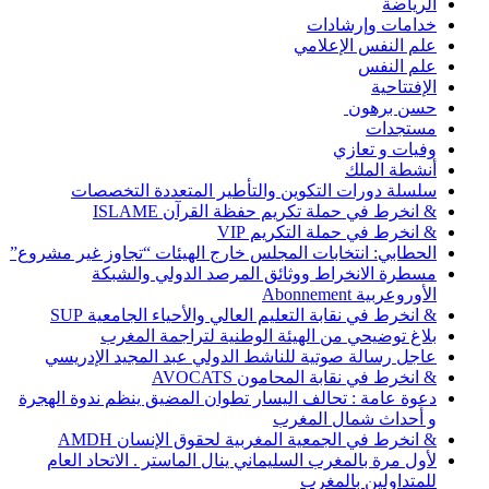
الرياضة
خدامات وإرشادات
علم النفس الإعلامي
علم النفس
الإفتتاحية
حسن برهون
مستجدات
وفيات و تعازي
أنشطة الملك
سلسلة دورات التكوين والتأطير المتعددة التخصصات
& انخرط في حملة تكريم حفظة القرآن ISLAME
& انخرط في حملة التكريم VIP
الحطابي: انتخابات المجلس خارج الهيئات “تجاوز غير مشروع”
مسطرة الانخراط ووثائق المرصد الدولي والشبكة
الأوروعربية Abonnement
& انخرط في نقابة التعليم العالي والأحياء الجامعية SUP
بلاغ توضيحي من الهيئة الوطنية لتراجمة المغرب
عاجل رسالة صوتية للناشط الدولي عبد المجيد الإدريسي
& انخرط في نقابة المحامون AVOCATS
دعوة عامة : تحالف اليسار تطوان المضيق ينظم ندوة الهجرة
و أحداث شمال المغرب
& انخرط في الجمعية المغربية لحقوق الإنسان AMDH
لأول مرة بالمغرب السليماني ينال الماستر . الاتحاد العام
للمتداولين بالمغرب