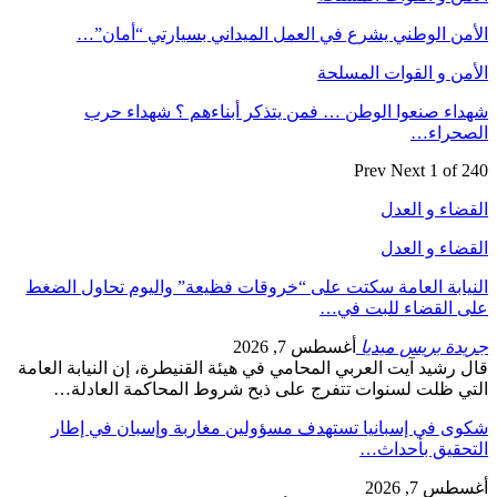
الأمن الوطني يشرع في العمل الميداني بسيارتي “أمان”…
الأمن و القوات المسلحة
شهداء صنعوا الوطن … فمن يتذكر أبناءهم ؟ شهداء حرب
الصحراء…
Prev
Next
1 of 240
القضاء و العدل
القضاء و العدل
النيابة العامة سكتت على “خروقات فظيعة” واليوم تحاول الضغط
على القضاء للبت في…
جريدة بريس ميديا
أغسطس 7, 2026
قال رشيد آيت العربي المحامي في هيئة القنيطرة، إن النيابة العامة
التي ظلت لسنوات تتفرج على ذبح شروط المحاكمة العادلة…
شكوى في إسبانيا تستهدف مسؤولين مغاربة وإسبان في إطار
التحقيق بأحداث…
أغسطس 7, 2026