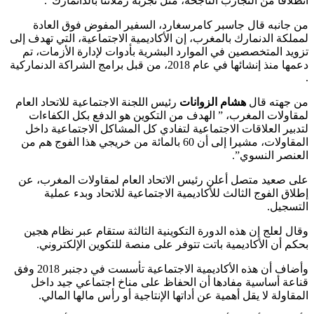
انطلاقا من التجارب الناجحة، مثل تجربة زملائنا بالدانمارك”.
من جانبه قال جاسبر كامرسغارد، السفير المفوض فوق العادة
لمملكة الدنمارك بالمغرب، إن الأكاديمية الاجتماعية، التي تهدف إلى
تزويد المتخصصين في الموارد البشرية بأدوات لإدارة الأزمات، تم
دعمها منذ إنشائها في عام 2018، من قبل برامج الشراكة الدنماركية
.
من جهته قال
هشام الزوانات
رئيس اللجنة الاجتماعية للاتحاد العام
لمقاولات المغرب، ” الهدف من التكوين هو الدفع بكل الكفاءات
لتدبير العلاقات الاجتماعية لتفادي كل المشاكل الاجتماعية داخل
المقاولات، مشيرا إلى أن 60 بالمائة من خريجي هذا الفوج هم من
العنصر النسوي”.
على صعيد متصل أعلن رئيس الاتحاد العام لمقاولات المغرب، عن
إطلاق الفوج الثالث للأكاديمية الاجتماعية للاتحاد وبدء عملية
التسجيل.
وقال لعلج إن هذه الدورة التكوينية الثالثة ستقام عبر نظام هجين
بحكم أن الأكاديمية باتت تتوفر على منصة للتكوين الإلكتروني.
وأضاف أن هذه الأكاديمية الاجتماعية تأسست في دجنبر 2018 وفق
قناعة أساسية مفادها أن الحفاظ على مناخ اجتماعي جيد داخل
المقاولة لا يقل أهمية عن أداتها الإنتاجية أو رأس مالها المالي.