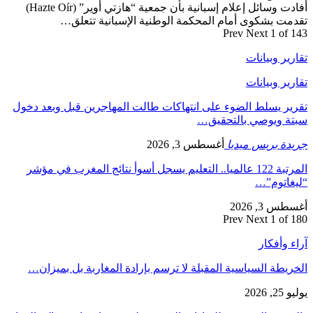
أفادت وسائل إعلام إسبانية بأن جمعية “هازتي أوير” (Hazte Oír)
تقدمت بشكوى أمام المحكمة الوطنية الإسبانية تتعلق…
Prev
Next
1 of 143
تقارير وبيانات
تقارير وبيانات
تقرير يسلط الضوء على انتهاكات طالت المهاجرين قبل وبعد دخول
سبتة ويوصي بالتحقيق…
جريدة بريس ميديا
أغسطس 3, 2026
المرتبة 122 عالميا.. التعليم يسجل أسوأ نتائج المغرب في مؤشر
“ليغاتوم”…
أغسطس 3, 2026
Prev
Next
1 of 180
آراء وأفكار
الخريطة السياسية المقبلة لا ترسم بإرادة المغاربة بل بميزان…
يوليو 25, 2026