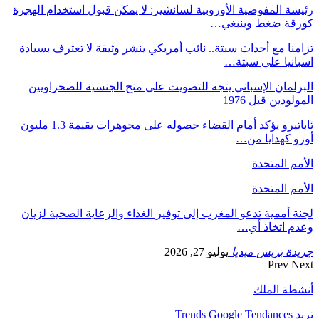
رئيسة المفوضية الأوروبية لسانشيز: لا يمكن قبول استخدام الهجرة
كورقة ضغط وينبغي…
تزامنا مع أحداث سبتة.. نائب أمريكي ينشر وثيقة لا تعترف بسيادة
اسبانيا على سبتة…
البرلمان الإسباني يتجه للتصويت على منح الجنسية للصحراويين
المولودين قبل 1976
ثاباتيرو يؤكد أمام القضاء حصوله على مجوهرات بقيمة 1.3 مليون
أورو كهدايا من…
الأمم المتحدة
الأمم المتحدة
لجنة أممية تدعو المغرب إلى توفير الغذاء والرعاية الصحية لزيان
وعدم اتخاذ أي…
جريدة بريس ميديا
يوليو 27, 2026
Prev
Next
أنشطة الملك
ترند Trends Google Tendances