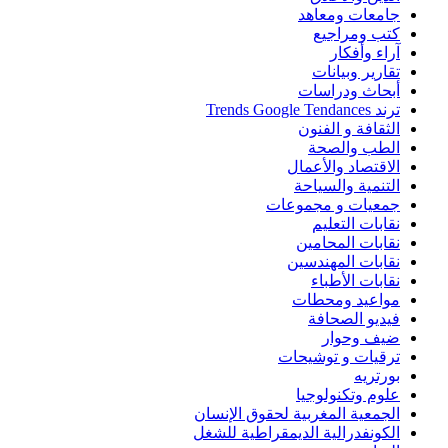
جامعات ومعاهد
كتب ومراجيع
آراء وأفكار
تقارير وبيانات
أبحاث ودراسات
ترند Trends Google Tendances
الثقافة و الفنون
الطب والصحة
الاقتصاد والأعمال
التنمية والسياحة
جمعيات و مجموعات
نقابات التعليم
نقابات المحامين
نقابات المهندسين
نقابات الأطباء
مواعيد ومحطات
فيديو الصحافة
ضيف وحوار
ترقيات و توشيحات
بورتريه
علوم وتكنولوجيا
الجمعية المغربية لحقوق الإنسان
الكونفدرالية الديمقراطية للشغل