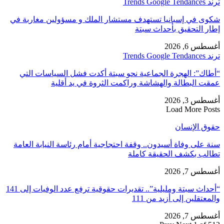
ترند Trends Google Tendances
شكوى في إسبانيا تستهدف مستشار الملك و مسؤولين مغاربة في
إطار التحقيق بأحداث سبتة
أغسطس 6, 2026
ترند Trends Google Tendances
“أطاك”: الهجرة الجماعية نحو سبتة أكدت فشل السياسات التي
عمقت البطالة والهشاشة وراكمت الثروة في يد أقلية
أغسطس 3, 2026
Load More Posts
حقوق الإنسان
سنة على وفاة أسيدون.. وقفة احتجاجية أمام رئاسة النيابة العامة
تطالب بكشف الحقيقة كاملة
أغسطس 7, 2026
“أحداث سبتة ومليلية”.. تقديرات حقوقية ترفع عدد الوفيات إلى 141
والمعتقلين إلى أزيد من 111
أغسطس 7, 2026