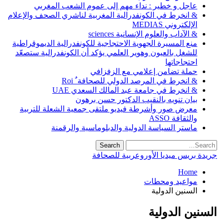
عاجل و خطير : نداء مهم إلى عموم الشعب المغربي
& انخرط في الكونفدرالية المغربية لناشري الصحف والإعلام
الإلكتروني MEDIAS
& الآداب والعلوم الإنسانية sciences
منع المسيرة الجهوية الاحتجاجية للكونفدرالية الديموقراطية
للشغل بالعيون وهوير العلمي يؤكد أن الكونفدرالية ستصعّد
احتجاجاتها
حملة تضامن إعلامي مع الزفزافي
& انخرط في المرصد الدولي للصحافة ٌ Roi
& انخرط في جامعة عبد المالك السعدي UAE
بيان تنويه بالنقيب الدكتور حسن برهون
معرض صور وأشرطة فيديو ملتقى جمعية الشعلة للتربية
والثقافة ASSO
ماستر السياسة الدولية والدبلوماسية والرقمنة
جريدة بريس ميديا الأوروعربية للصحافة
Home
مواعيد ومحطات
السنين الدولية
السنين الدولية