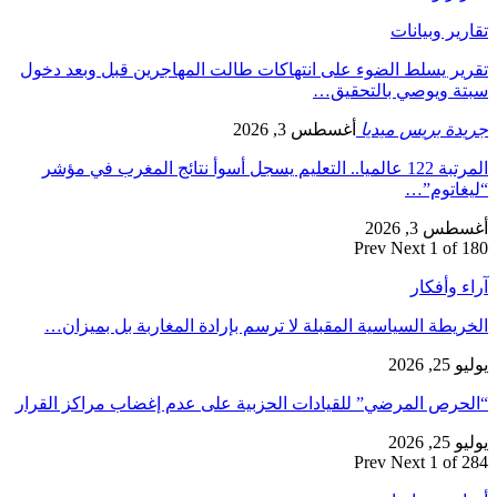
تقارير وبيانات
تقرير يسلط الضوء على انتهاكات طالت المهاجرين قبل وبعد دخول
سبتة ويوصي بالتحقيق…
جريدة بريس ميديا
أغسطس 3, 2026
المرتبة 122 عالميا.. التعليم يسجل أسوأ نتائج المغرب في مؤشر
“ليغاتوم”…
أغسطس 3, 2026
Prev
Next
1 of 180
آراء وأفكار
الخريطة السياسية المقبلة لا ترسم بإرادة المغاربة بل بميزان…
يوليو 25, 2026
“الحرص المرضي” للقيادات الحزبية على عدم إغضاب مراكز القرار
يوليو 25, 2026
Prev
Next
1 of 284