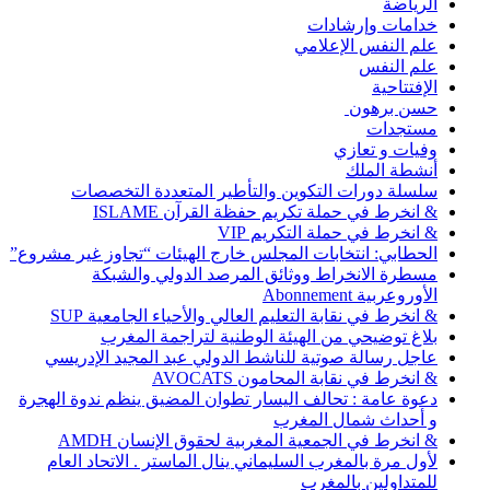
الرياضة
خدامات وإرشادات
علم النفس الإعلامي
علم النفس
الإفتتاحية
حسن برهون
مستجدات
وفيات و تعازي
أنشطة الملك
سلسلة دورات التكوين والتأطير المتعددة التخصصات
& انخرط في حملة تكريم حفظة القرآن ISLAME
& انخرط في حملة التكريم VIP
الحطابي: انتخابات المجلس خارج الهيئات “تجاوز غير مشروع”
مسطرة الانخراط ووثائق المرصد الدولي والشبكة
الأوروعربية Abonnement
& انخرط في نقابة التعليم العالي والأحياء الجامعية SUP
بلاغ توضيحي من الهيئة الوطنية لتراجمة المغرب
عاجل رسالة صوتية للناشط الدولي عبد المجيد الإدريسي
& انخرط في نقابة المحامون AVOCATS
دعوة عامة : تحالف اليسار تطوان المضيق ينظم ندوة الهجرة
و أحداث شمال المغرب
& انخرط في الجمعية المغربية لحقوق الإنسان AMDH
لأول مرة بالمغرب السليماني ينال الماستر . الاتحاد العام
للمتداولين بالمغرب