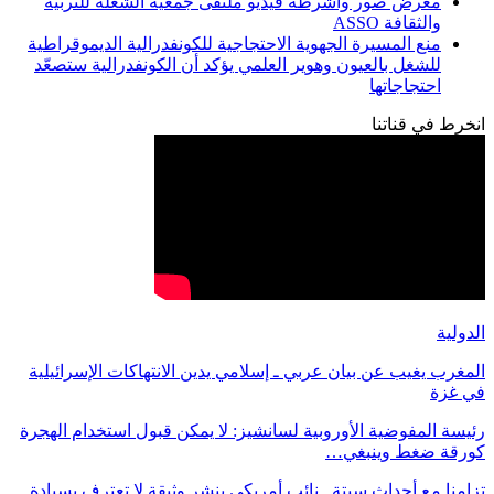
معرض صور وأشرطة فيديو ملتقى جمعية الشعلة للتربية
والثقافة ASSO
منع المسيرة الجهوية الاحتجاجية للكونفدرالية الديموقراطية
للشغل بالعيون وهوير العلمي يؤكد أن الكونفدرالية ستصعّد
احتجاجاتها
انخرط في قناتنا
الدولية
المغرب يغيب عن بيان عربي ـ إسلامي يدين الانتهاكات الإسرائيلية
في غزة
رئيسة المفوضية الأوروبية لسانشيز: لا يمكن قبول استخدام الهجرة
كورقة ضغط وينبغي…
تزامنا مع أحداث سبتة.. نائب أمريكي ينشر وثيقة لا تعترف بسيادة