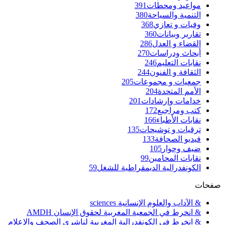
مواعيد ومحطات
391
التنمية والسياحة
380
وفيات و تعازي
368
تقارير وبيانات
360
القضاء و العدل
286
أبحاث ودراسات
270
نقابات التعليم
246
الثقافة و الفنون
244
جمعيات و مجموعات
205
الأمم المتحدة
204
خدامات وإرشادات
201
كتب ومراجيع
172
نقابات الأطباء
166
ترقيات و توشيحات
135
فيديو الصحافة
133
ضيف وحوار
105
نقابات المحامين
99
الكونفدرالية الديمقراطية للشغل
59
صفحات
& الآداب والعلوم الإنسانية sciences
& انخرط في الجمعية المغربية لحقوق الإنسان AMDH
& انخرط في الكونفدرالية المغربية لناشري الصحف والإعلام