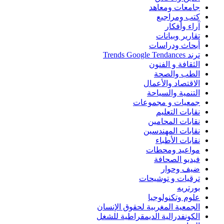
جامعات ومعاهد
كتب ومراجيع
آراء وأفكار
تقارير وبيانات
أبحاث ودراسات
ترند Trends Google Tendances
الثقافة و الفنون
الطب والصحة
الاقتصاد والأعمال
التنمية والسياحة
جمعيات و مجموعات
نقابات التعليم
نقابات المحامين
نقابات المهندسين
نقابات الأطباء
مواعيد ومحطات
فيديو الصحافة
ضيف وحوار
ترقيات و توشيحات
بورتريه
علوم وتكنولوجيا
الجمعية المغربية لحقوق الإنسان
الكونفدرالية الديمقراطية للشغل