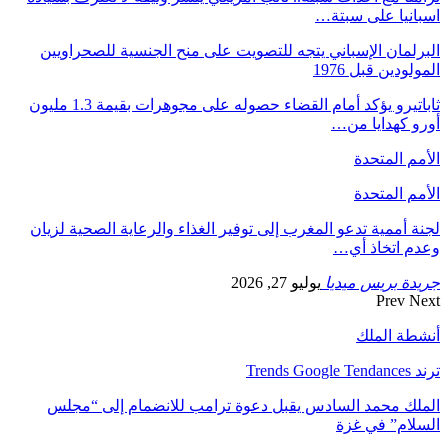
اسبانيا على سبتة…
البرلمان الإسباني يتجه للتصويت على منح الجنسية للصحراويين
المولودين قبل 1976
ثاباتيرو يؤكد أمام القضاء حصوله على مجوهرات بقيمة 1.3 مليون
أورو كهدايا من…
الأمم المتحدة
الأمم المتحدة
لجنة أممية تدعو المغرب إلى توفير الغذاء والرعاية الصحية لزيان
وعدم اتخاذ أي…
جريدة بريس ميديا
يوليو 27, 2026
Prev
Next
أنشطة الملك
ترند Trends Google Tendances
الملك محمد السادس يقبل دعوة ترامب للانضمام إلى “مجلس
السلام” في غزة