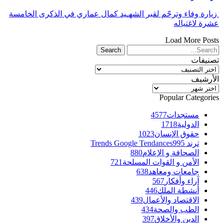
زيارة وفاء وترحّم لقبر الشهـيد كمال عماري في الذكرى الخامسة
عشرة لاغتياله
Load More Posts
تصنيفات
تصنيفات
الأرشيف
الأرشيف
Popular Categories
مستجدات
4577
الدولية
1718
حقوق الإنسان
1023
ترند Trends Google Tendances
995
الصحافة و الإعلام
880
الأمن و القوات المسلحة
721
جامعات ومعاهد
638
آراء وأفكار
567
أنشطة الملك
446
الاقتصاد والأعمال
439
الطب والصحة
434
الدين والأخلاق
397