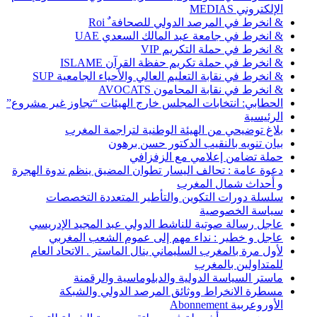
الإلكتروني MEDIAS
& انخرط في المرصد الدولي للصحافة ٌ Roi
& انخرط في جامعة عبد المالك السعدي UAE
& انخرط في حملة التكريم VIP
& انخرط في حملة تكريم حفظة القرآن ISLAME
& انخرط في نقابة التعليم العالي والأحياء الجامعية SUP
& انخرط في نقابة المحامون AVOCATS
الحطابي: انتخابات المجلس خارج الهيئات “تجاوز غير مشروع”
الرئيسية
بلاغ توضيحي من الهيئة الوطنية لتراجمة المغرب
بيان تنويه بالنقيب الدكتور حسن برهون
حملة تضامن إعلامي مع الزفزافي
دعوة عامة : تحالف اليسار تطوان المضيق ينظم ندوة الهجرة
و أحداث شمال المغرب
سلسلة دورات التكوين والتأطير المتعددة التخصصات
سياسة الخصوصية
عاجل رسالة صوتية للناشط الدولي عبد المجيد الإدريسي
عاجل و خطير : نداء مهم إلى عموم الشعب المغربي
لأول مرة بالمغرب السليماني ينال الماستر . الاتحاد العام
للمتداولين بالمغرب
ماستر السياسة الدولية والدبلوماسية والرقمنة
مسطرة الانخراط ووثائق المرصد الدولي والشبكة
الأوروعربية Abonnement