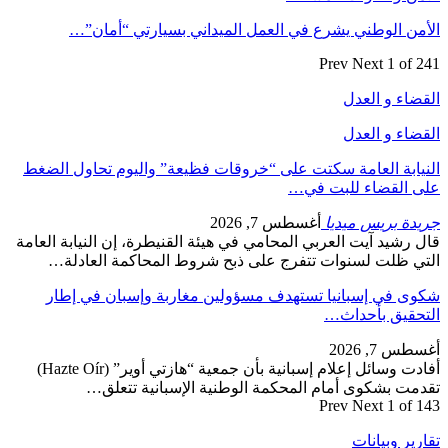
الأمن الوطني يشرع في العمل الميداني بسيارتي “أمان”…
Prev
Next
1 of 241
القضاء و العدل
القضاء و العدل
النيابة العامة سكتت على “خروقات فظيعة” واليوم تحاول الضغط
على القضاء للبت في…
جريدة بريس ميديا
أغسطس 7, 2026
قال رشيد آيت العربي المحامي في هيئة القنيطرة، إن النيابة العامة
التي ظلت لسنوات تتفرج على ذبح شروط المحاكمة العادلة…
شكوى في إسبانيا تستهدف مسؤولين مغاربة وإسبان في إطار
التحقيق بأحداث…
أغسطس 7, 2026
أفادت وسائل إعلام إسبانية بأن جمعية “هازتي أوير” (Hazte Oír)
تقدمت بشكوى أمام المحكمة الوطنية الإسبانية تتعلق…
Prev
Next
1 of 143
تقارير وبيانات