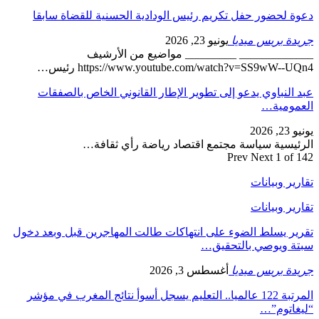
دعوة لحضور حفل تكريم رئيس الودادية الحسنية للقضاة سابقا
جريدة بريس ميديا
يونيو 23, 2026
_____________ _________ مواضيع من الأرشيف
https://www.youtube.com/watch?v=SS9wW--UQn4 رئيس…
عبد النباوي يدعو إلى تطوير الإطار القانوني الخاص بالصفقات
العمومية…
يونيو 23, 2026
الرئيسية سياسة مجتمع اقتصاد رياضة رأي ثقافة…
Prev
Next
1 of 142
تقارير وبيانات
تقارير وبيانات
تقرير يسلط الضوء على انتهاكات طالت المهاجرين قبل وبعد دخول
سبتة ويوصي بالتحقيق…
جريدة بريس ميديا
أغسطس 3, 2026
المرتبة 122 عالميا.. التعليم يسجل أسوأ نتائج المغرب في مؤشر
“ليغاتوم”…