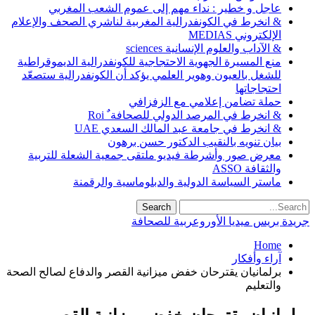
عاجل و خطير : نداء مهم إلى عموم الشعب المغربي
& انخرط في الكونفدرالية المغربية لناشري الصحف والإعلام
الإلكتروني MEDIAS
& الآداب والعلوم الإنسانية sciences
منع المسيرة الجهوية الاحتجاجية للكونفدرالية الديموقراطية
للشغل بالعيون وهوير العلمي يؤكد أن الكونفدرالية ستصعّد
احتجاجاتها
حملة تضامن إعلامي مع الزفزافي
& انخرط في المرصد الدولي للصحافة ٌ Roi
& انخرط في جامعة عبد المالك السعدي UAE
بيان تنويه بالنقيب الدكتور حسن برهون
معرض صور وأشرطة فيديو ملتقى جمعية الشعلة للتربية
والثقافة ASSO
ماستر السياسة الدولية والدبلوماسية والرقمنة
جريدة بريس ميديا الأوروعربية للصحافة
Home
آراء وأفكار
برلمانيان يقترحان خفض ميزانية القصر والدفاع لصالح الصحة
والتعليم