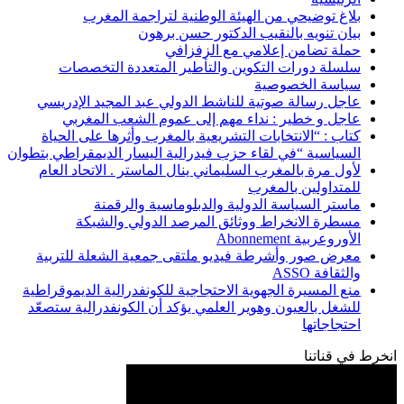
بلاغ توضيحي من الهيئة الوطنية لتراجمة المغرب
بيان تنويه بالنقيب الدكتور حسن برهون
حملة تضامن إعلامي مع الزفزافي
سلسلة دورات التكوين والتأطير المتعددة التخصصات
سياسة الخصوصية
عاجل رسالة صوتية للناشط الدولي عبد المجيد الإدريسي
عاجل و خطير : نداء مهم إلى عموم الشعب المغربي
كتاب : “الانتخابات التشريعية بالمغرب وأثرها على الحياة
السياسية “في لقاء حزب فيدرالية اليسار الديمقراطي بتطوان
لأول مرة بالمغرب السليماني ينال الماستر . الاتحاد العام
للمتداولين بالمغرب
ماستر السياسة الدولية والدبلوماسية والرقمنة
مسطرة الانخراط ووثائق المرصد الدولي والشبكة
الأوروعربية Abonnement
معرض صور وأشرطة فيديو ملتقى جمعية الشعلة للتربية
والثقافة ASSO
منع المسيرة الجهوية الاحتجاجية للكونفدرالية الديموقراطية
للشغل بالعيون وهوير العلمي يؤكد أن الكونفدرالية ستصعّد
احتجاجاتها
انخرط في قناتنا