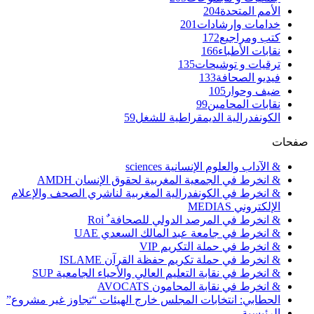
الأمم المتحدة
204
خدامات وإرشادات
201
كتب ومراجيع
172
نقابات الأطباء
166
ترقيات و توشيحات
135
فيديو الصحافة
133
ضيف وحوار
105
نقابات المحامين
99
الكونفدرالية الديمقراطية للشغل
59
صفحات
& الآداب والعلوم الإنسانية sciences
& انخرط في الجمعية المغربية لحقوق الإنسان AMDH
& انخرط في الكونفدرالية المغربية لناشري الصحف والإعلام
الإلكتروني MEDIAS
& انخرط في المرصد الدولي للصحافة ٌ Roi
& انخرط في جامعة عبد المالك السعدي UAE
& انخرط في حملة التكريم VIP
& انخرط في حملة تكريم حفظة القرآن ISLAME
& انخرط في نقابة التعليم العالي والأحياء الجامعية SUP
& انخرط في نقابة المحامون AVOCATS
الحطابي: انتخابات المجلس خارج الهيئات “تجاوز غير مشروع”
الرئيسية