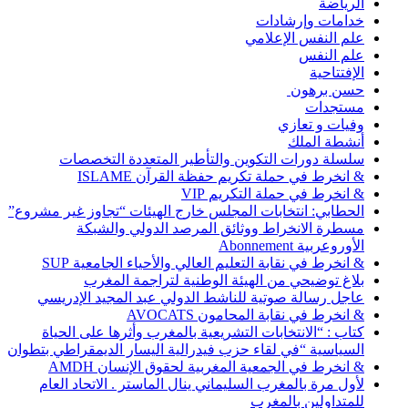
الرياضة
خدامات وإرشادات
علم النفس الإعلامي
علم النفس
الإفتتاحية
حسن برهون
مستجدات
وفيات و تعازي
أنشطة الملك
سلسلة دورات التكوين والتأطير المتعددة التخصصات
& انخرط في حملة تكريم حفظة القرآن ISLAME
& انخرط في حملة التكريم VIP
الحطابي: انتخابات المجلس خارج الهيئات “تجاوز غير مشروع”
مسطرة الانخراط ووثائق المرصد الدولي والشبكة
الأوروعربية Abonnement
& انخرط في نقابة التعليم العالي والأحياء الجامعية SUP
بلاغ توضيحي من الهيئة الوطنية لتراجمة المغرب
عاجل رسالة صوتية للناشط الدولي عبد المجيد الإدريسي
& انخرط في نقابة المحامون AVOCATS
كتاب : “الانتخابات التشريعية بالمغرب وأثرها على الحياة
السياسية “في لقاء حزب فيدرالية اليسار الديمقراطي بتطوان
& انخرط في الجمعية المغربية لحقوق الإنسان AMDH
لأول مرة بالمغرب السليماني ينال الماستر . الاتحاد العام
للمتداولين بالمغرب