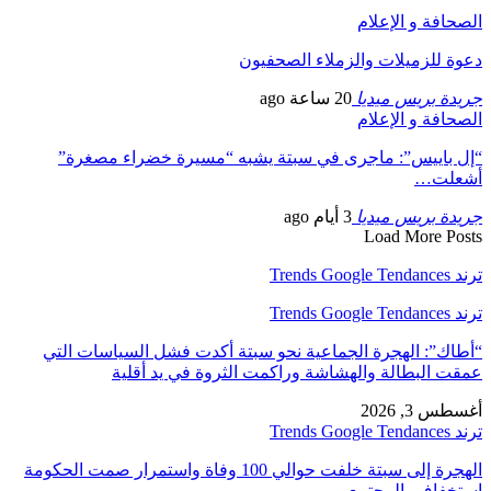
الصحافة و الإعلام
دعوة للزميلات والزملاء الصحفيون
جريدة بريس ميديا
20 ساعة ago
الصحافة و الإعلام
“إل باييس”: ماجرى في سبتة يشبه “مسيرة خضراء مصغرة”
أشعلت…
جريدة بريس ميديا
3 أيام ago
Load More Posts
ترند Trends Google Tendances
ترند Trends Google Tendances
“أطاك”: الهجرة الجماعية نحو سبتة أكدت فشل السياسات التي
عمقت البطالة والهشاشة وراكمت الثروة في يد أقلية
أغسطس 3, 2026
ترند Trends Google Tendances
الهجرة إلى سبتة خلفت حوالي 100 وفاة واستمرار صمت الحكومة
استخفاف بالمجتمع