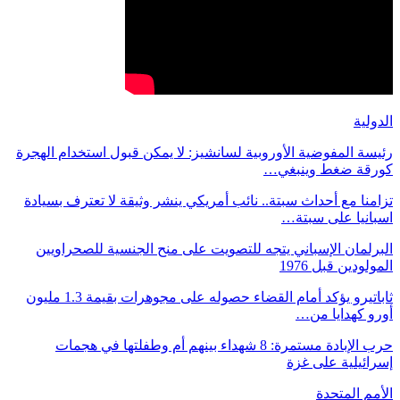
الدولية
رئيسة المفوضية الأوروبية لسانشيز: لا يمكن قبول استخدام الهجرة
كورقة ضغط وينبغي…
تزامنا مع أحداث سبتة.. نائب أمريكي ينشر وثيقة لا تعترف بسيادة
اسبانيا على سبتة…
البرلمان الإسباني يتجه للتصويت على منح الجنسية للصحراويين
المولودين قبل 1976
ثاباتيرو يؤكد أمام القضاء حصوله على مجوهرات بقيمة 1.3 مليون
أورو كهدايا من…
حرب الإبادة مستمرة: 8 شهداء بينهم أم وطفلتها في هجمات
إسرائيلية على غزة
الأمم المتحدة