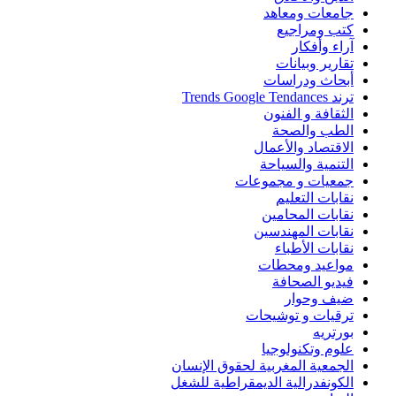
جامعات ومعاهد
كتب ومراجيع
آراء وأفكار
تقارير وبيانات
أبحاث ودراسات
ترند Trends Google Tendances
الثقافة و الفنون
الطب والصحة
الاقتصاد والأعمال
التنمية والسياحة
جمعيات و مجموعات
نقابات التعليم
نقابات المحامين
نقابات المهندسين
نقابات الأطباء
مواعيد ومحطات
فيديو الصحافة
ضيف وحوار
ترقيات و توشيحات
بورتريه
علوم وتكنولوجيا
الجمعية المغربية لحقوق الإنسان
الكونفدرالية الديمقراطية للشغل