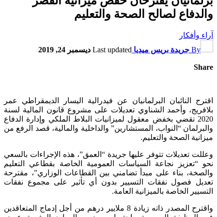
برلمانيان يقترحان خفض ميزانية القصر
والدفاع لصالح الصحة والتعليم
آراء وأفكار
By
جريدة بريس ميديا
Last updated
ديسمبر 24, 2019
Share
اقترح النائبان البرلمانيان عن فيدرالية اليسار الديمقراطي عمر
بلافريج، وأحمد الشناوي تعديلات على مشروع قانون المالية لسنة
2020 تقضي بخفض معقول لميزانيات البلاط الملكي وإدارة الدفاع
والبرلمان “النواب، المستشارين” والداخلية والمالية، قصد الرفع من
ميزانية الصحة والتعليم.
وعللت تعديلات تتوفر عليها جريدة “العمق”، هذه الإجراءات بالسعي
نحو “تعزيز نجاعة السياسات العمومية الخاصة بقطاعي التعليم
والصخة، بناء على مبدأ تضامني بين القطاعات الوزاري”، مقترحة
تعديل فصول نفقات التسيير بدون أي تأثير على مجموع نفقات
التسيير الخاصة بالميزانية العامة.
واقترح المصدر ذاته زيادة 8 ملايير درهم من أجل إدماج المتعاقدين