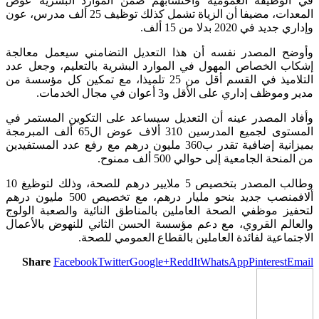
في الوظيفة العمومية واحتسابهم ضمن الموارد البشرية عوض
المعدات، مضيفا أن الزياة تشمل كذلك توظيف 25 ألف مدرس، عون
وإداري جديد في 2020 بدلا من 15 ألف.
وأوضح المصدر نفسه أن هذا التعديل التضامني سيعمل معالجة
إشكاب الخصاص المهول في الموارد البشرية بالتعليم، وجعل عدد
التلاميذ في القسم أقل من 25 تلميذا، مع تمكين كل مؤسسة من
مدير وموظف إداري على الأقل و3 أعوان في مجال الخدمات.
وأفاد المصدر عينه أن التعديل سيساعد على التكوين المستمر في
المستوى لجميع المدرسين 310 ألاف عوض ال65 ألف المبرمجة
بميزانية إضافية تقدر ب360 مليون درهم مع رفع عدد المستفيدين
من المنحة الجامعية إلى حوالي 500 ألف ممنوح.
وطالب المصدر بتخصيص 5 ملايير درهم للصحة، وذلك لتوظيغ 10
ألافمنصب جديد بنحو مليار درهم، مع تخصيص 500 مليون درهم
لتحفيز موظفي الصحة العاملين بالمناطق النائية والصعبة الولوج
والعالم القروي، مع دعم مؤسسة الحسن الثاني للنهوض بالأعمال
الاجتماعية لفائدة العاملين بالقطاع العمومي للصحة.
Share
Facebook
Twitter
Google+
ReddIt
WhatsApp
Pinterest
Email