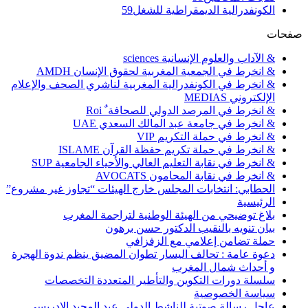
الكونفدرالية الديمقراطية للشغل
59
صفحات
& الآداب والعلوم الإنسانية sciences
& انخرط في الجمعية المغربية لحقوق الإنسان AMDH
& انخرط في الكونفدرالية المغربية لناشري الصحف والإعلام
الإلكتروني MEDIAS
& انخرط في المرصد الدولي للصحافة ٌ Roi
& انخرط في جامعة عبد المالك السعدي UAE
& انخرط في حملة التكريم VIP
& انخرط في حملة تكريم حفظة القرآن ISLAME
& انخرط في نقابة التعليم العالي والأحياء الجامعية SUP
& انخرط في نقابة المحامون AVOCATS
الحطابي: انتخابات المجلس خارج الهيئات “تجاوز غير مشروع”
الرئيسية
بلاغ توضيحي من الهيئة الوطنية لتراجمة المغرب
بيان تنويه بالنقيب الدكتور حسن برهون
حملة تضامن إعلامي مع الزفزافي
دعوة عامة : تحالف اليسار تطوان المضيق ينظم ندوة الهجرة
و أحداث شمال المغرب
سلسلة دورات التكوين والتأطير المتعددة التخصصات
سياسة الخصوصية
عاجل رسالة صوتية للناشط الدولي عبد المجيد الإدريسي