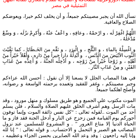
التمثيلية في مصر
نسأل الله أن يجبر مصيبتكم جميعاً، و أن يخلف لكم خيرا، ويعوضكم
الصلاح والعافية.
اللَّهُمَّ اغْفِرْ لَه ، و ارْحمْهُ ، وعافِهِ ، و اعْفُ عنْهُ ، وَأَكرِمْ نزُلَه ، وَ وسِّعْ
مُدْخَلَهُ ،
و اغْسِلْهُ بِالماءِ ، و الثَّلْجِ ، و الْبرَدِ ، و نَقِّه منَ الخَـطَايَا ، كما نَقَّيْتَ
الثَّوب الأبْيَضَ منَ الدَّنَس ، و أَبْدِلْهُ دارا خيراً مِنْ دَارِه ، وَأَهْلاً خَيّراً منْ
أهْلِهِ ، و زَوْجاً خَيْراً منْ زَوْجِه ، و أدْخِلْه الجنَّةَ ، وَ أَعِذْه منْ عَذَابِ
القَبْرِ، و مِنْ عَذَابِ النَّار .
في هذا المصاب الجلل لا يسعنا إلا أن نقول : أحسن الله عزاءكم
وجبر مصيبتكم ، وغفر للفقيد وتغمده برحمته الواسعة و رضوانه،
وأصلح اهلكما جميعاً.
الموت مكتوب على الجميع و هو طريق مسلوك و منهل مورود ، وقد
مات الرسل وهم أشرف الخلق عليهم الصلاة والسلام ، فلن يسلم
أحد من الموت ..لقوله تعالى : “كل نفس ذائقة الموت وإنما توفون
أجوركم يوم القيامة فمن زحزح عن النار و أدخل الجنة فقد فاز و ما
الحياة الدنيا إلا متاع الغرور ” . و المشروع للمسلمين عند نزول
المصائب هو الصبر و التحمل و الاحتساب.. و قوله تعالى : ” إنا لله
وإنا إليه راجعون : وقد وعد الله الصابرين بحسن الجزاء وعظيمه ،