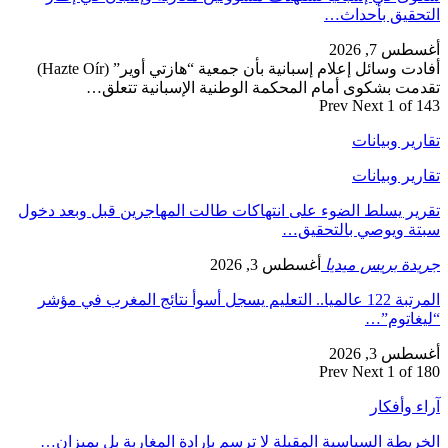
التحقيق بأحداث…
أغسطس 7, 2026
أفادت وسائل إعلام إسبانية بأن جمعية “هازتي أوير” (Hazte Oír)
تقدمت بشكوى أمام المحكمة الوطنية الإسبانية تتعلق…
Prev
Next
1 of 143
تقارير وبيانات
تقارير وبيانات
تقرير يسلط الضوء على انتهاكات طالت المهاجرين قبل وبعد دخول
سبتة ويوصي بالتحقيق…
جريدة بريس ميديا
أغسطس 3, 2026
المرتبة 122 عالميا.. التعليم يسجل أسوأ نتائج المغرب في مؤشر
“ليغاتوم”…
أغسطس 3, 2026
Prev
Next
1 of 180
آراء وأفكار
الخريطة السياسية المقبلة لا ترسم بإرادة المغاربة بل بميزان…