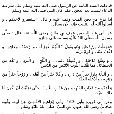
قد دلت السنة الثابتة عن الرسول صلى الله عليه وسلم على شرعية
الدعاء للميت بعد الدفن ، فقد كان النبي صلى الله عليه وسلم
إذا فرغ من دفن الميت وقف عليه و قال : استغفروا لأخيكم ، و
اسألوا الله له التثبيت فإنه الآن يسأل .
عن أبي عبدِ الرحمنِ عوفِ بن مالكٍ رضي اللَّه عنه قال : صلَّى
رسول اللَّه -صَلّى اللهُ عَلَيْهِ وسَلَّم- عَلى جَنَازَةٍ
فَحَفِظْتُ مِنْ دُعائِهِ وَهُو يَقُولُ :” اللَّهُمَّ اغْفِرْ لَه ، و ارْحمْهُ ، وعافِهِ ، و
اعْفُ عنْهُ ، وَأَكرِمْ نزُلَه
، وَ وسِّعْ مُدْخَلَهُ ، و اغْسِلْهُ بِالماءِ ، و الثَّلْجِ ، و الْبرَدِ ، و نَقِّه منَ
الخَـطَايَا ، كما نَقَّيْتَ الثَّوب الأبْيَضَ منَ الدَّنَس
، و أَبْدِلْهُ دارا خيراً مِنْ دَارِه ، وَأَهْلاً خَيّراً منْ أهْلِهِ ، و زَوْجاً خَيْراً منْ
زَوْجِه ، و أدْخِلْه الجنَّةَ ،
وَ أَعِذْه منْ عَذَابِ القَبْرِ، و مِنْ عَذَابِ النَّار ” ، حَتَّى تَمَنَّيْتُ أَنْ أَكُونَ أنَا
ذلكَ المَيِّتَ .
وعن أبي هُريرة وأبي قَتَادَةَ، وأبي إبْرَاهيمَ الأشْهَليَّ عنْ أبيه، وأبوه
صَحَابيٌّ رضي اللَّه عنهم، عَنِ النبيِّ -صَلّى اللهُ عَلَيْهِ وسَلَّم-