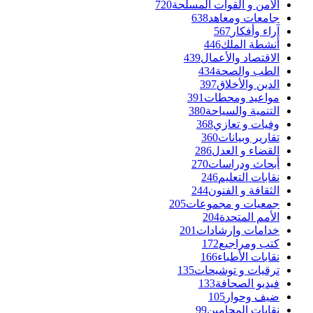
الأمن و القوات المسلحة
720
جامعات ومعاهد
638
آراء وأفكار
567
أنشطة الملك
446
الاقتصاد والأعمال
439
الطب والصحة
434
الدين والأخلاق
397
مواعيد ومحطات
391
التنمية والسياحة
380
وفيات و تعازي
368
تقارير وبيانات
360
القضاء و العدل
286
أبحاث ودراسات
270
نقابات التعليم
246
الثقافة و الفنون
244
جمعيات و مجموعات
205
الأمم المتحدة
204
خدامات وإرشادات
201
كتب ومراجيع
172
نقابات الأطباء
166
ترقيات و توشيحات
135
فيديو الصحافة
133
ضيف وحوار
105
نقابات المحامين
99