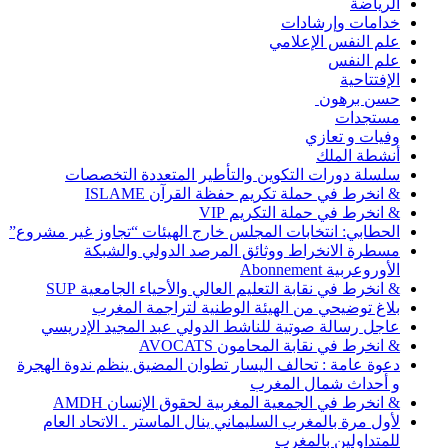
الرياضة
خدامات وإرشادات
علم النفس الإعلامي
علم النفس
الإفتتاحية
حسن برهون
مستجدات
وفيات و تعازي
أنشطة الملك
سلسلة دورات التكوين والتأطير المتعددة التخصصات
& انخرط في حملة تكريم حفظة القرآن ISLAME
& انخرط في حملة التكريم VIP
الحطابي: انتخابات المجلس خارج الهيئات “تجاوز غير مشروع”
مسطرة الانخراط ووثائق المرصد الدولي والشبكة
الأوروعربية Abonnement
& انخرط في نقابة التعليم العالي والأحياء الجامعية SUP
بلاغ توضيحي من الهيئة الوطنية لتراجمة المغرب
عاجل رسالة صوتية للناشط الدولي عبد المجيد الإدريسي
& انخرط في نقابة المحامون AVOCATS
دعوة عامة : تحالف اليسار تطوان المضيق ينظم ندوة الهجرة
و أحداث شمال المغرب
& انخرط في الجمعية المغربية لحقوق الإنسان AMDH
لأول مرة بالمغرب السليماني ينال الماستر . الاتحاد العام
للمتداولين بالمغرب