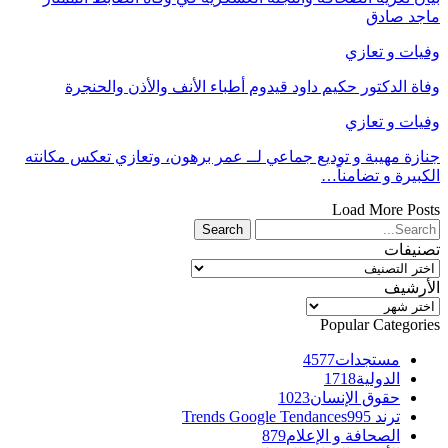
ماجد صادق
وفيات و تعازي
وفاة الدكتور حكيم داود قيدوم أطباء الأنف والأذن والحنجرة
وفيات و تعازي
جنازة مهيبة و توديع جماعي لــ عمر برهون، وتعازي تعكس مكانته
الكبيرة و تضامناً…
Load More Posts
تصنيفات
تصنيفات
الأرشيف
الأرشيف
Popular Categories
مستجدات
4577
الدولية
1718
حقوق الإنسان
1023
ترند Trends Google Tendances
995
الصحافة و الإعلام
879