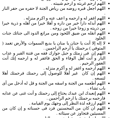
اللهم ارحم غربته و ارحم شيبته .
اللهم اجعل قبره روضه من رياض الجنة لا حفره من حفر النار
.
اللهم اغفر له و ارحمه و اعف عنه و اكرم منزله .
اللهم أبدله دارا خير من داره و أهلا خيرا من أهله و ذرية خيرا
من ذريته و زوجا خيرا من زوجه .
اللهم انقله من ضيق اللحود ومن مراتع الدود الى جناتك جنات
الخلود
لا إله إلا أنت يا حنان يا منان يا بديع السموات والأرض تغمد (
المتوفي ) برحمتك يا أرحم الراحمين .
اللهم إن فى زمتك و حبل جوارك فقه من فتنة القبر و عذاب
النار و أنت أهل الوفاء و الحق فاغفر له و ارحمه إنك أنت
الغفور الرحيم .
اللهم ارحمه و اغفر له و أكرم منزله .
اللهم إن كان غير أهلا للوصول إلى رحمتك فرحمتك أهلا
لتسعه .
اللهم أطعمه من الجنة و اسقه من الجنة و قل له أدخل من أى
باب تشاء .
اللهم إنعبدك ابن عبدك يحتاج إلى رحمتك و أنت غنى عن عذابه
فارحمه برحمتك يا ارحم الراحمين .
اللهم ارزقه لذة النظر إلى وجهك يوم القيامة .
اللهم ان كان من المحسنين فزد فى حسناته و إن كان من
المسيئين فتجاوز عن سيئاته .