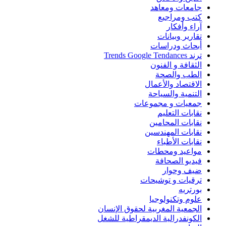
جامعات ومعاهد
كتب ومراجيع
آراء وأفكار
تقارير وبيانات
أبحاث ودراسات
ترند Trends Google Tendances
الثقافة و الفنون
الطب والصحة
الاقتصاد والأعمال
التنمية والسياحة
جمعيات و مجموعات
نقابات التعليم
نقابات المحامين
نقابات المهندسين
نقابات الأطباء
مواعيد ومحطات
فيديو الصحافة
ضيف وحوار
ترقيات و توشيحات
بورتريه
علوم وتكنولوجيا
الجمعية المغربية لحقوق الإنسان
الكونفدرالية الديمقراطية للشغل