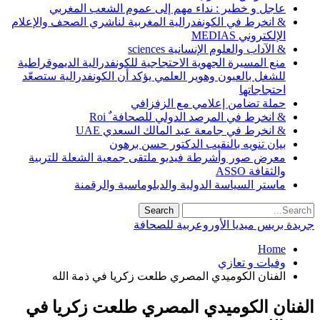
عاجل و خطير : نداء مهم إلى عموم الشعب المغربي
& انخرط في الكونفدرالية المغربية لناشري الصحف والإعلام
الإلكتروني MEDIAS
& الآداب والعلوم الإنسانية sciences
منع المسيرة الجهوية الاحتجاجية للكونفدرالية الديموقراطية
للشغل بالعيون وهوير العلمي يؤكد أن الكونفدرالية ستصعّد
احتجاجاتها
حملة تضامن إعلامي مع الزفزافي
& انخرط في المرصد الدولي للصحافة ٌ Roi
& انخرط في جامعة عبد المالك السعدي UAE
بيان تنويه بالنقيب الدكتور حسن برهون
معرض صور وأشرطة فيديو ملتقى جمعية الشعلة للتربية
والثقافة ASSO
ماستر السياسة الدولية والدبلوماسية والرقمنة
جريدة بريس ميديا الأوروعربية للصحافة
Home
وفيات و تعازي
الفنان الكوميدي المصري طلعت زكريا في ذمة الله
الفنان الكوميدي المصري طلعت زكريا في