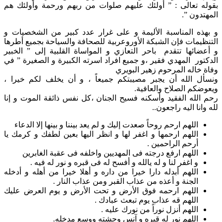
بقوله تعالى : ” أولئك عليهم صلوات من ربهم ورحمة وأولئك هم
المهتدون ”.
و بهذه المناسبة الأليمة و على غرار عدد كبير من الشخصيات و
التنظيمات فإن الشبكة الأوروعربية للصحافة والسياحة بجميع أطرها
و أعضائها تتقدم باحر التعازي و المواساة القلبية إلى ” الخبير
الدكتور المهدي فقير ،و جميع افراد اسرته الكبيرة و الصغيرة ” في
وفاة خاله المرحوم زهير البويري
ونسأل الله أن يجبر مصيبتكم جميعاً ، و أن يخلف لكم خيرا ،
ويعوضكم الصلاح والعافية.
رحم الله الفقيد وأسكنه فسيح الجنان ،كل نفس ذائقة الموت و إنا
لله وانا اليه راجعون..
اللهم ارحم روحاً صعدت إليك و لم يعد بيننا و بينها إلا الدعاء
اللهم ارحمها و اغفر لها و انظر اليها بعين لطفك و كرمك يا
أرحم الراحمين .
اللهم ارفع درجته فى المهديين واخلفه فى عقبة الغابرين
و اغفر لنا و له يالله و أفسح له فى قبره و نور له فيه .
اللهم أبدله دارا خيرا من داره و أهلا خيرا من أهله و أدخله
الجنة و أعذه من عذاب القبر ومن عذاب النار .
اللهم ارحمه فوق الأرض و تحت الأرض و يوم العرض عليك
اللهم قه عذاب يوم تبعث عبادك .
اللهم أنزل نوراً من نورك عليه .
اللهم نور له قبره و آنس وحشته ووسع مدخله.