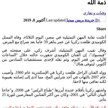
ذمة الله
وفيات و تعازي
By
جريدة بريس ميديا
Last updated
أكتوبر 8, 2019
Share
أعلنت نقابة المهن التمثيلية في مصر، اليوم الثلاثاء، وفاة الممثل
الكوميدي طلعت زكريا عن عمر يناهز 59 عاما بعد صراع مع المرض.
وقال نقيب المهن التمثيلية، أشرف زكي، على صفحته في
“فيسبوك”، إن الفنان الكوميدي تدهورت حالته خلال “الساعات
الأولى من فجر اليوم، وتم نقله لإحدى مستشفيات السادس من
أكتوبر، ليتوفى هناك”.
وولد الفنان الراحل طلعت زكريا في الإسكندرية عام 1960، وأصيب
عام 2007 بالتهاب في أحد شرايين المخ، مما أدى إلى إصابته بغيبوبة
لكنه تعافى منها لاحقا.
واشتهر زكريا بأفلام عديدة أبرزها “طباخ الريّس” في 2008، و”جاءنا
البيان التالي” في 2001، وكان من أكثر الفنانين المعارضين لثورة 25
يناير.
الشبكة الأوروعربية للصحافة و السياحة تتقدم بالتعازي لنقابة المهن