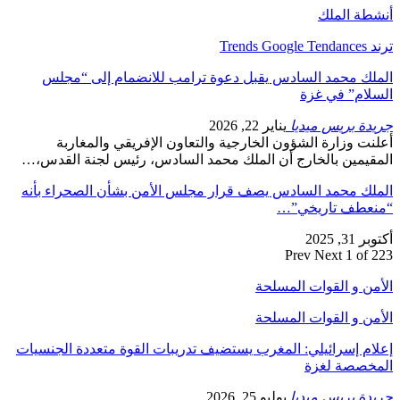
أنشطة الملك
ترند Trends Google Tendances
الملك محمد السادس يقبل دعوة ترامب للانضمام إلى “مجلس
السلام” في غزة
جريدة بريس ميديا
يناير 22, 2026
أعلنت وزارة الشؤون الخارجية والتعاون الإفريقي والمغاربة
المقيمين بالخارج أن الملك محمد السادس، رئيس لجنة القدس،…
الملك محمد السادس يصف قرار مجلس الأمن بشأن الصحراء بأنه
“منعطف تاريخي”…
أكتوبر 31, 2025
Prev
Next
1 of 223
الأمن و القوات المسلحة
الأمن و القوات المسلحة
إعلام إسرائيلي: المغرب يستضيف تدريبات القوة متعددة الجنسيات
المخصصة لغزة
جريدة بريس ميديا
يوليو 25, 2026