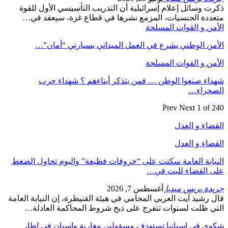
ذكرت وسائل إعلام إسرائيلية أن التدريب التأسيسي الأول للقوة
متعددة الجنسيات، المزمع نشرها في قطاع غزة، سيعقد في…
الأمن و القوات المسلحة
الأمن الوطني يشرع في العمل الميداني بسيارتي “أمان”…
الأمن و القوات المسلحة
شهداء صنعوا الوطن … فمن يتذكر أبناءهم ؟ شهداء حرب
الصحراء…
Prev
Next
1 of 240
القضاء و العدل
القضاء و العدل
النيابة العامة سكتت على “خروقات فظيعة” واليوم تحاول الضغط
على القضاء للبت في…
جريدة بريس ميديا
أغسطس 7, 2026
قال رشيد آيت العربي المحامي في هيئة القنيطرة، إن النيابة العامة
التي ظلت لسنوات تتفرج على ذبح شروط المحاكمة العادلة…
شكوى في إسبانيا تستهدف مسؤولين مغاربة وإسبان في إطار