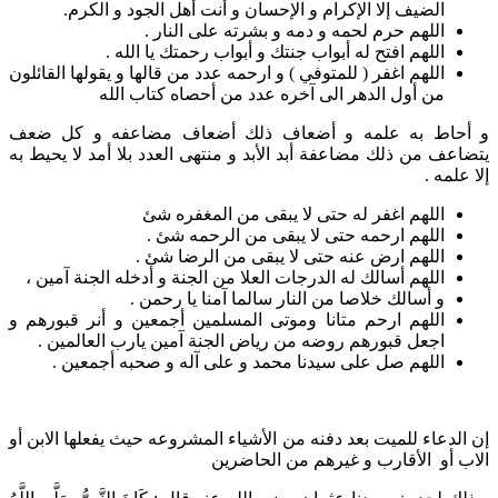
الضيف إلا الإكرام و الإحسان و أنت أهل الجود و الكرم.
اللهم حرم لحمه و دمه و بشرته على النار .
اللهم افتح له أبواب جنتك و أبواب رحمتك يا الله .
اللهم اغفر ( للمتوفي ) و ارحمه عدد من قالها و يقولها القائلون
من أول الدهر الى آخره عدد من أحصاه كتاب الله
و أحاط به علمه و أضعاف ذلك أضعاف مضاعفه و كل ضعف
يتضاعف من ذلك مضاعفة أبد الأبد و منتهى العدد بلا أمد لا يحيط به
إلا علمه .
اللهم اغفر له حتى لا يبقى من المغفره شئ
اللهم ارحمه حتى لا يبقى من الرحمه شئ .
اللهم ارض عنه حتى لا يبقى من الرضا شئ .
اللهم أسالك له الدرجات العلا من الجنة و أدخله الجنة آمين ،
و أسالك خلاصا من النار سالما آمنا يا رحمن .
اللهم ارحم متانا وموتى المسلمين أجمعين و أنر قبورهم و
اجعل قبورهم روضه من رياض الجنة آمين يارب العالمين .
اللهم صل على سيدنا محمد و على آله و صحبه أجمعين .
إن الدعاء للميت بعد دفنه من الأشياء المشروعه حيث يفعلها الابن أو
الاب أو الأقارب و غيرهم من الحاضرين