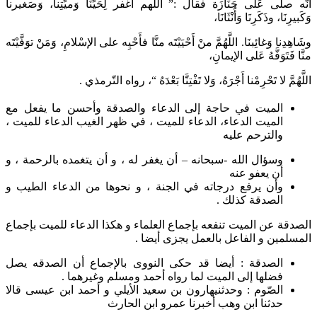
أنَّه صلَّى عَلى جَنَازَة فقال :” اللَّهم اغفر لِحَيِّنَا وَميِّتِنا، وَصَغيرنا
وَكَبيرِنَا، وذَكَرِنَا وَأُنْثَانَا،
وشَاهِدِنا وَغائِبنَا. اللَّهُمَّ منْ أَحْيَيْتَه منَّا فأَحْيِه على الإسْلامِ، وَمَنْ توَفَّيْتَه
منَّا فَتَوَفَّهُ عَلى الإيمانِ،
اللَّهُمَّ لا تَحْرِمْنا أَجْرَهُ، وَلا تَفْتِنَّا بَعْدَهُ “، رواه التّرمذي .
الميت في حاجة إلى الدعاء والصدقة وأحسن ما يفعل مع
الميت الدعاء، الدعاء للميت ، في ظهر الغيب الدعاء للميت ،
والترحم عليه
وسؤال الله -سبحانه – أن يغفر له ، و أن يتغمده بالرحمة ، و
أن يعفو عنه
وأن يرفع درجاته في الجنة ، و نحوها من الدعاء الطيب و
الصدقة كذلك .
الصدقة عن الميت تنفعه بإجماع العلماء و هكذا الدعاء للميت بإجماع
المسلمين و الفاعل بالعمل يجزى أيضا .
الصدقة : أيضا قد حكى النووى بالإجماع أن الصدقه يصل
فضلها إلى الميت لما رواه أحمد ومسلم وغيرهما .
الصّوم : وحدثنيهارون بن سعيد الأيلي و أحمد ابن عيسى قالا
حدثنا ابن وهب أخبرنا عمرو ابن الحارث