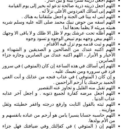
اللهم اجعل ذريته سترا بينه و بين النار .
اللهم اجعل ذريته ذرية صالحة تدعو له بخير إلى يوم القيامة
اللهم إنى اسالك الفردوس الأعلى نزلاً له .
اللهم ابنى له بيتا فى الجنة و اجعل ملتقاتنا به هناك .
اللهم اسقه من حوض نبيك محمد صلى الله عليه وسلم شربه
هنيئه مريئه لا يظمأ بعدها أبدا .
اللهم أظله تحت عرشك يوم لا ظل الا ظلك و لا باقى الا وجهك
، اللهم بيض وجهه يوم تبيض الوجوه و تسود وجوه
اللهم و ثبت قدمه يوم تزل فيه الأقدام .
اللهم اكتبه عندك من الضالحين و الصديقين و الشهداء و
الأخيار و الأبرار ، اللهم اكتبه عندك من الصابرين وجازه جزاء
الصابرين .
اللهم إني أسالك في هذه الساعة إن كان (المتوفي ) في سرور
فزد في سروره ومن نعيمك عليه .
و إن كان ( المتوفي ) في عذاب فنجه من عذابك و أنت الغني
الحميد برحمتك يا أرحم الراحمين .
اللهم تقبل منه القليل و تجاوز عنه التقصير
اللهم اجعل مرضه كفارة لجميع ذنوبه . و اجعل آخر عذابه
عذاب الدنيا .
اللهم ثبته بالقول الثابت وارفع درجته واغفر خطيئته وثقل
موازينه .
اللهم حاسبه حسابا يسيرا يامن هو أرحم من عباده بانفسهم و
من الأم بولدها.
اللهم إن ( المتوفي ) في كفالتك وفي ضيافتك فهل جزاء