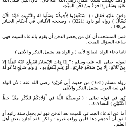
و ذلك لحديث سيدنا عثمان رضى الله عنه قال : كَانَ النَّبِيُّ صَلَّى اللَّهُ
عَلَيْهِ وَسَلَّمَ إِذَا فَرَغَ مِنْ دَفْنِ الْمَيِّتِ
وَقَفَ عَلَيْهِ فَقَالَ : ( اسْتَغْفِرُوا لِأَخِيكُمْ وَسَلُوا لَهُ بِالتَّثْبِيتِ فَإِنَّهُ الْآنَ
يُسْأَلُ ) رواه أبو داود (3221) ، وصححه الألباني في أحكام الجنائز
ص198 .
فمن المستحب أن كل من يحضر الدفن أن يقوم بالدعاء للميت فهى
ساعة السؤال للميت .
ثانيا دعاء الولد الصالح لأبيه ( و الولد هنا يشمل الذكر و الأنثى )
لقوله صلى الله عليه وسلم : ” إِذَا مَاتَ الإِنْسَانُ انْقَطَعَ عَنْهُ عَمَلُهُ إِلا
مِنْ ثَلاثَةٍ : إِلا مِنْ صَدَقَةٍ جَارِيَةٍ ، أَوْ عِلْمٍ يُنْتَفَعُ بِهِ ، أَوْ وَلَدٍ صَالِحٍ يَدْعُو لَهُ
“
رواه مسلم (1631) من حديث أَبِي هُرَيْرَةَ رضي الله عنه ؛ لأن الولد
في لغة العرب يشمل الذكر والأنثى
كما في قوله تعالى : ( يُوصِيكُمُ اللَّهُ فِي أَوْلَادِكُمْ لِلذَّكَرِ مِثْلُ حَظِّ
الْأُنْثَيَيْنِ ) النساء/ 10 .
أما عن الدعاء الجماعي للميت بعد الدفن فهو لم يجعل سنة راتبه أو
اتفق أن أحدهم دعا فأمن وراءه غيره : و لكن فقد أجازه بعض أهل
العلم .