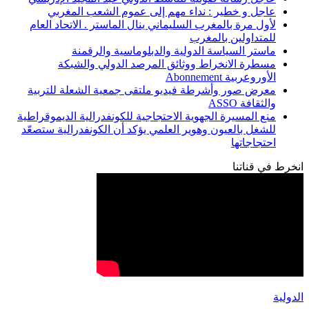
عاجل و خطير : نداء مهم إلى عموم الشعب المغربي
لأول مرة بالمغرب السليماني ينال الماستر . الاتحاد العام
للمتداولين بالمغرب
ماستر السياسة الدولية والدبلوماسية والرقمنة
مسطرة الانخراط ووثائق المرصد الدولي والشبكة
الأوروعربية Abonnement
معرض صور وأشرطة فيديو ملتقى جمعية الشعلة للتربية
والثقافة ASSO
منع المسيرة الجهوية الاحتجاجية للكونفدرالية الديموقراطية
للشغل بالعيون وهوير العلمي يؤكد أن الكونفدرالية ستصعّد
احتجاجاتها
انخرط في قناتنا
الدولية