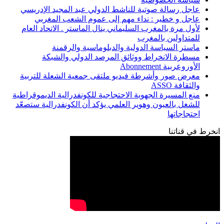
عاجل رسالة صوتية للناشط الدولي عبد المجيد الإدريسي
عاجل و خطير : نداء مهم إلى عموم الشعب المغربي
لأول مرة بالمغرب السليماني ينال الماستر . الاتحاد العام
للمتداولين بالمغرب
ماستر السياسة الدولية والدبلوماسية والرقمنة
مسطرة الانخراط ووثائق المرصد الدولي والشبكة
الأوروعربية Abonnement
معرض صور وأشرطة فيديو ملتقى جمعية الشعلة للتربية
والثقافة ASSO
منع المسيرة الجهوية الاحتجاجية للكونفدرالية الديموقراطية
للشغل بالعيون وهوير العلمي يؤكد أن الكونفدرالية ستصعّد
احتجاجاتها
انخرط في قناتنا