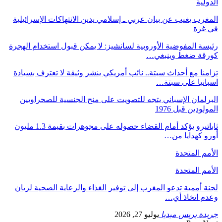
الدولية
المغرب يغيب عن بيان عربي ـ إسلامي يدين الانتهاكات الإسرائيلية
في غزة
رئيسة المفوضية الأوروبية لسانشيز: لا يمكن قبول استخدام الهجرة
كورقة ضغط وينبغي…
تزامنا مع أحداث سبتة.. نائب أمريكي ينشر وثيقة لا تعترف بسيادة
اسبانيا على سبتة…
البرلمان الإسباني يتجه للتصويت على منح الجنسية للصحراويين
المولودين قبل 1976
ثاباتيرو يؤكد أمام القضاء حصوله على مجوهرات بقيمة 1.3 مليون
أورو كهدايا من…
الأمم المتحدة
الأمم المتحدة
لجنة أممية تدعو المغرب إلى توفير الغذاء والرعاية الصحية لزيان
وعدم اتخاذ أي…
جريدة بريس ميديا
يوليو 27, 2026