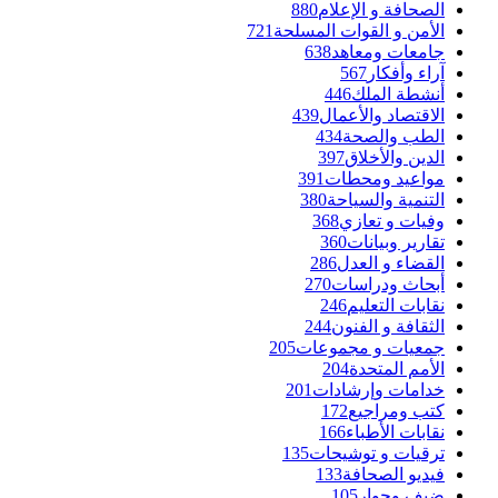
الصحافة و الإعلام
880
الأمن و القوات المسلحة
721
جامعات ومعاهد
638
آراء وأفكار
567
أنشطة الملك
446
الاقتصاد والأعمال
439
الطب والصحة
434
الدين والأخلاق
397
مواعيد ومحطات
391
التنمية والسياحة
380
وفيات و تعازي
368
تقارير وبيانات
360
القضاء و العدل
286
أبحاث ودراسات
270
نقابات التعليم
246
الثقافة و الفنون
244
جمعيات و مجموعات
205
الأمم المتحدة
204
خدامات وإرشادات
201
كتب ومراجيع
172
نقابات الأطباء
166
ترقيات و توشيحات
135
فيديو الصحافة
133
ضيف وحوار
105