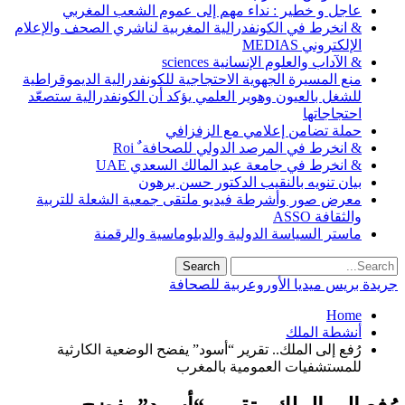
عاجل و خطير : نداء مهم إلى عموم الشعب المغربي
& انخرط في الكونفدرالية المغربية لناشري الصحف والإعلام
الإلكتروني MEDIAS
& الآداب والعلوم الإنسانية sciences
منع المسيرة الجهوية الاحتجاجية للكونفدرالية الديموقراطية
للشغل بالعيون وهوير العلمي يؤكد أن الكونفدرالية ستصعّد
احتجاجاتها
حملة تضامن إعلامي مع الزفزافي
& انخرط في المرصد الدولي للصحافة ٌ Roi
& انخرط في جامعة عبد المالك السعدي UAE
بيان تنويه بالنقيب الدكتور حسن برهون
معرض صور وأشرطة فيديو ملتقى جمعية الشعلة للتربية
والثقافة ASSO
ماستر السياسة الدولية والدبلوماسية والرقمنة
جريدة بريس ميديا الأوروعربية للصحافة
Home
أنشطة الملك
رُفع إلى الملك.. تقرير “أسود” يفضح الوضعية الكارثية
للمستشفيات العمومية بالمغرب