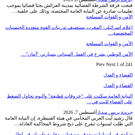
فتحت فرقة الشرطة القضائية بمدينة العرائش بحثا قضائيا بموجب
تعليمات صادرة عن النيابة العامة المختصة، وذلك على خلفية…
الأمن و القوات المسلحة
إعلام إسرائيلي: المغرب يستضيف تدريبات القوة متعددة الجنسيات
المخصصة…
الأمن و القوات المسلحة
الأمن الوطني يشرع في العمل الميداني بسيارتي “أمان”…
Prev
Next
1 of 241
القضاء و العدل
القضاء و العدل
النيابة العامة سكتت على “خروقات فظيعة” واليوم تحاول الضغط
على القضاء للبت في…
جريدة بريس ميديا
أغسطس 7, 2026
قال رشيد آيت العربي المحامي في هيئة القنيطرة، إن النيابة العامة
التي ظلت لسنوات تتفرج على ذبح شروط المحاكمة العادلة…
شكوى في إسبانيا تستهدف مسؤولين مغاربة وإسبان في إطار