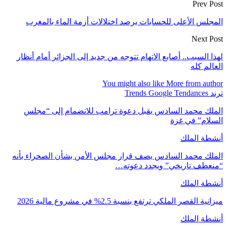
Prev Post
المجلس الأعلى للحسابات يرصد اختلالات أزمة الماء بالمغرب
Next Post
لهذا السبب.. أصابع الاتهام تتوجه من جديد إلى الجزائر أمام أنظار
العالم كله
You might also like
More from author
ترند Trends Google Tendances
الملك محمد السادس يقبل دعوة ترامب للانضمام إلى “مجلس
السلام” في غزة
أنشطة الملك
الملك محمد السادس يصف قرار مجلس الأمن بشأن الصحراء بأنه
“منعطف تاريخي” ويجدد دعوته…
أنشطة الملك
ميزانية القصر الملكي ترتفع بنسبة 2.5% في مشروع مالية 2026
أنشطة الملك