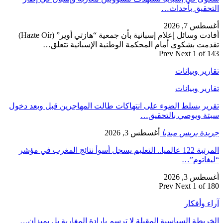
التحقيق بأحداث…
أغسطس 7, 2026
أفادت وسائل إعلام إسبانية بأن جمعية “هازتي أوير” (Hazte Oír)
تقدمت بشكوى أمام المحكمة الوطنية الإسبانية تتعلق…
Prev
Next
1 of 143
تقارير وبيانات
تقارير وبيانات
تقرير يسلط الضوء على انتهاكات طالت المهاجرين قبل وبعد دخول
سبتة ويوصي بالتحقيق…
جريدة بريس ميديا
أغسطس 3, 2026
المرتبة 122 عالميا.. التعليم يسجل أسوأ نتائج المغرب في مؤشر
“ليغاتوم”…
أغسطس 3, 2026
Prev
Next
1 of 180
آراء وأفكار
الخريطة السياسية المقبلة لا ترسم بإرادة المغاربة بل بميزان…