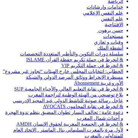
الرياضة
خدامات وإرشادات
علم النفس الإعلامي
علم النفس
الإفتتاحية
حسن برهون
مستجدات
وفيات و تعازي
أنشطة الملك
سلسلة دورات التكوين والتأطير المتعددة التخصصات
& انخرط في حملة تكريم حفظة القرآن ISLAME
& انخرط في حملة التكريم VIP
الحطابي: انتخابات المجلس خارج الهيئات “تجاوز غير مشروع”
مسطرة الانخراط ووثائق المرصد الدولي والشبكة
الأوروعربية Abonnement
& انخرط في نقابة التعليم العالي والأحياء الجامعية SUP
بلاغ توضيحي من الهيئة الوطنية لتراجمة المغرب
عاجل رسالة صوتية للناشط الدولي عبد المجيد الإدريسي
& انخرط في نقابة المحامون AVOCATS
دعوة عامة : تحالف اليسار تطوان المضيق ينظم ندوة الهجرة
و أحداث شمال المغرب
& انخرط في الجمعية المغربية لحقوق الإنسان AMDH
لأول مرة بالمغرب السليماني ينال الماستر . الاتحاد العام
للمتداولين بالمغرب