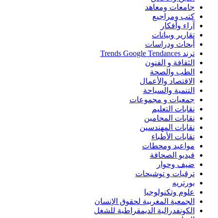
جامعات ومعاهد
كتب ومراجيع
آراء وأفكار
تقارير وبيانات
أبحاث ودراسات
ترند Trends Google Tendances
الثقافة و الفنون
الطب والصحة
الاقتصاد والأعمال
التنمية والسياحة
جمعيات و مجموعات
نقابات التعليم
نقابات المحامين
نقابات المهندسين
نقابات الأطباء
مواعيد ومحطات
فيديو الصحافة
ضيف وحوار
ترقيات و توشيحات
بورتريه
علوم وتكنولوجيا
الجمعية المغربية لحقوق الإنسان
الكونفدرالية الديمقراطية للشغل