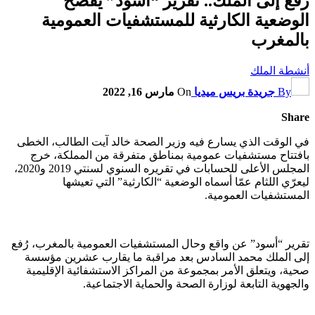
رُفع إلى الملك.. تقرير “أسود” يفضح
الوضعية الكارثية للمستشفيات العمومية
بالمغرب
أنشطة الملك
By
جريدة بريس ميديا
On
مارس 16, 2022
Share
في الوقت الذي يسارع فيه وزير الصحة خالد آيت الطالب، الخطى
بافتتاح مستشفيات عمومية بمناطق متفرقة من المملكة، خرج
المجلس الأعلى للحسابات في تقريره السنوي لسنتي 2019 و2020،
ليعرّي اللثام عمّا أسماه الوضعية “الكارثية” التي تعيشها
المستشفيات العمومية.
تقرير “أسود” عن واقع وحال المستشفيات العمومية بالمغرب، رُفع
إلى الملك محمد السادس بعد مراقبة ما يقارب عشرين مؤسسة
صحية، ويتعلق الأمر بمجموعة من المراكز الاستشفائية الإقليمية
والجهوية التابعة لوزارة الصحة والحماية الاجتماعية.