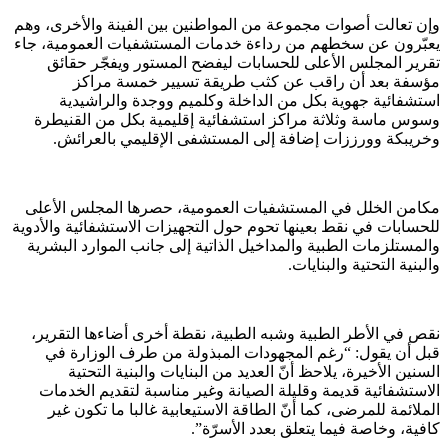
وإن تعالت أصوات مجموعة من المواطنين بين الفينة والأخرى، وهم
يعبّرون عن سخطهم من رداءة خدمات المستشفيات العمومية، جاء
تقرير المجلس الأعلى للحسابات ليفضح المستور ويفجّر حقائق
مؤسفة بعد أن راقب عن كثب طريقة تسيير خمسة مراكز
استشفائية جهوية بكل من الداخلة وكلميم ووجدة والراشيدية
وسوس ماسة وثلاثة مراكز استشفائية إقليمية بكل من القنيطرة
وخريبكة وورززات إضافة إلى المستشفى الإقليمي بالعرائش.
مكامن الخلل في المستشفيات العمومية، حصرها المجلس الأعلى
للحسابات في نقط بعينها تحوم حول التجهيزات الاستشفائية والأدوية
والمستلزمات الطبية والمداخيل الذاتية إلى جانب الموارد البشرية
والبنية التحتية والبنايات.
نقص في الأطر الطبية وشبه الطبية، نقطة أخرى أضاءها التقرير،
قبل أن يقول: “رغم المجهودات المبذولة من طرف الوزارة في
السنين الأخيرة، يلاحظ أنّ العديد من البنايات والبنية التحتية
الاستشفائية قديمة وقليلة الصيانة وغير مناسبة لتقديم الخدمات
الملائمة للمرضى، كما أنّ الطاقة الاستيعابية غالبا ما تكون غير
كافية، وخاصة فيما يتعلق بعدد الأسرّة”.