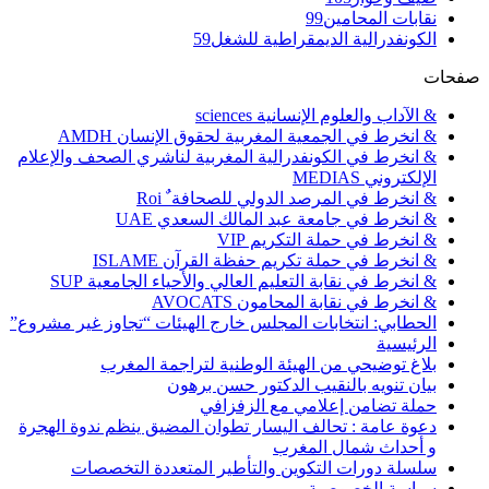
نقابات المحامين
99
الكونفدرالية الديمقراطية للشغل
59
صفحات
& الآداب والعلوم الإنسانية sciences
& انخرط في الجمعية المغربية لحقوق الإنسان AMDH
& انخرط في الكونفدرالية المغربية لناشري الصحف والإعلام
الإلكتروني MEDIAS
& انخرط في المرصد الدولي للصحافة ٌ Roi
& انخرط في جامعة عبد المالك السعدي UAE
& انخرط في حملة التكريم VIP
& انخرط في حملة تكريم حفظة القرآن ISLAME
& انخرط في نقابة التعليم العالي والأحياء الجامعية SUP
& انخرط في نقابة المحامون AVOCATS
الحطابي: انتخابات المجلس خارج الهيئات “تجاوز غير مشروع”
الرئيسية
بلاغ توضيحي من الهيئة الوطنية لتراجمة المغرب
بيان تنويه بالنقيب الدكتور حسن برهون
حملة تضامن إعلامي مع الزفزافي
دعوة عامة : تحالف اليسار تطوان المضيق ينظم ندوة الهجرة
و أحداث شمال المغرب
سلسلة دورات التكوين والتأطير المتعددة التخصصات
سياسة الخصوصية