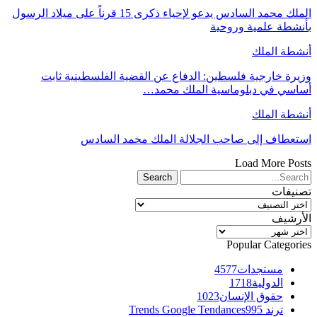
الملك محمد السادس يدعو لإحياء ذكرى 15 قرناً على ميلاد الرسول
بأنشطة علمية وروحية
أنشطة الملك
وزيرة خارجية فلسطين: الدفاع عن القضية الفلسطينية ثابت
أساسي في دبلوماسية الملك محمد…
أنشطة الملك
استعطاف إلى صاحب الجلالة الملك محمد السادس
Load More Posts
تصنيفات
تصنيفات
الأرشيف
الأرشيف
Popular Categories
مستجدات
4577
الدولية
1718
حقوق الإنسان
1023
ترند Trends Google Tendances
995