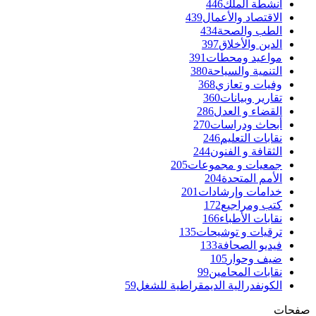
أنشطة الملك
446
الاقتصاد والأعمال
439
الطب والصحة
434
الدين والأخلاق
397
مواعيد ومحطات
391
التنمية والسياحة
380
وفيات و تعازي
368
تقارير وبيانات
360
القضاء و العدل
286
أبحاث ودراسات
270
نقابات التعليم
246
الثقافة و الفنون
244
جمعيات و مجموعات
205
الأمم المتحدة
204
خدامات وإرشادات
201
كتب ومراجيع
172
نقابات الأطباء
166
ترقيات و توشيحات
135
فيديو الصحافة
133
ضيف وحوار
105
نقابات المحامين
99
الكونفدرالية الديمقراطية للشغل
59
صفحات