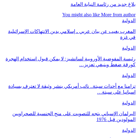
بلاغ جديد من رئاسة النيابة العامة
You might also like
More from author
الدولية
المغرب يغيب عن بيان عربي ـ إسلامي يدين الانتهاكات الإسرائيلية
في غزة
الدولية
رئيسة المفوضية الأوروبية لسانشيز: لا يمكن قبول استخدام الهجرة
كورقة ضغط وينبغي تعزيز…
الدولية
تزامنا مع أحداث سبتة.. نائب أمريكي ينشر وثيقة لا تعترف بسيادة
اسبانيا على سبتة…
الدولية
البرلمان الإسباني يتجه للتصويت على منح الجنسية للصحراويين
المولودين قبل 1976
الدولية