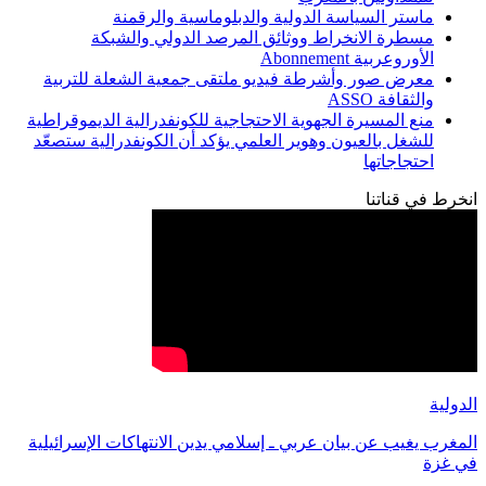
ماستر السياسة الدولية والدبلوماسية والرقمنة
مسطرة الانخراط ووثائق المرصد الدولي والشبكة
الأوروعربية Abonnement
معرض صور وأشرطة فيديو ملتقى جمعية الشعلة للتربية
والثقافة ASSO
منع المسيرة الجهوية الاحتجاجية للكونفدرالية الديموقراطية
للشغل بالعيون وهوير العلمي يؤكد أن الكونفدرالية ستصعّد
احتجاجاتها
انخرط في قناتنا
الدولية
المغرب يغيب عن بيان عربي ـ إسلامي يدين الانتهاكات الإسرائيلية
في غزة