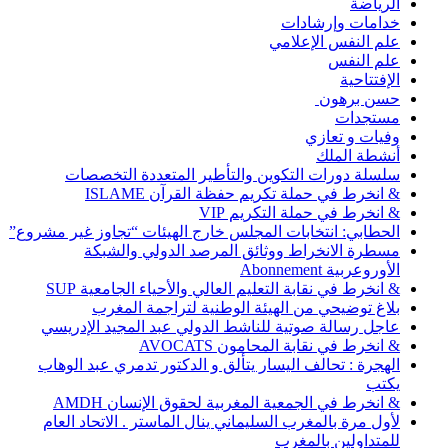
الرياضة
خدامات وإرشادات
علم النفس الإعلامي
علم النفس
الإفتتاحية
حسن برهون
مستجدات
وفيات و تعازي
أنشطة الملك
سلسلة دورات التكوين والتأطير المتعددة التخصصات
& انخرط في حملة تكريم حفظة القرآن ISLAME
& انخرط في حملة التكريم VIP
الحطابي: انتخابات المجلس خارج الهيئات “تجاوز غير مشروع”
مسطرة الانخراط ووثائق المرصد الدولي والشبكة
الأوروعربية Abonnement
& انخرط في نقابة التعليم العالي والأحياء الجامعية SUP
بلاغ توضيحي من الهيئة الوطنية لتراجمة المغرب
عاجل رسالة صوتية للناشط الدولي عبد المجيد الإدريسي
& انخرط في نقابة المحامون AVOCATS
الهجرة : تحالف اليسار يتألق و الدكتور تدمري عبد الوهاب
يكتب
& انخرط في الجمعية المغربية لحقوق الإنسان AMDH
لأول مرة بالمغرب السليماني ينال الماستر . الاتحاد العام
للمتداولين بالمغرب