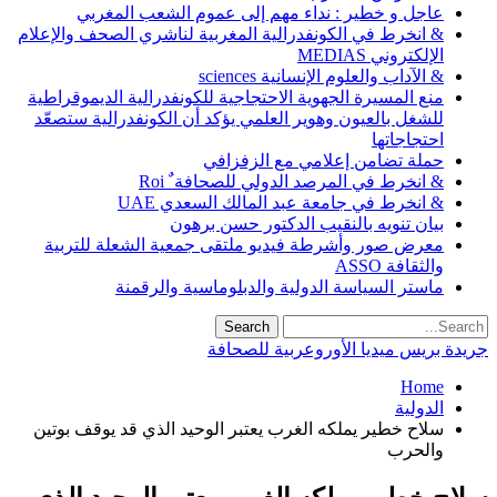
عاجل و خطير : نداء مهم إلى عموم الشعب المغربي
& انخرط في الكونفدرالية المغربية لناشري الصحف والإعلام
الإلكتروني MEDIAS
& الآداب والعلوم الإنسانية sciences
منع المسيرة الجهوية الاحتجاجية للكونفدرالية الديموقراطية
للشغل بالعيون وهوير العلمي يؤكد أن الكونفدرالية ستصعّد
احتجاجاتها
حملة تضامن إعلامي مع الزفزافي
& انخرط في المرصد الدولي للصحافة ٌ Roi
& انخرط في جامعة عبد المالك السعدي UAE
بيان تنويه بالنقيب الدكتور حسن برهون
معرض صور وأشرطة فيديو ملتقى جمعية الشعلة للتربية
والثقافة ASSO
ماستر السياسة الدولية والدبلوماسية والرقمنة
جريدة بريس ميديا الأوروعربية للصحافة
Home
الدولية
سلاح خطير يملكه الغرب يعتبر الوحيد الذي قد يوقف بوتين
والحرب