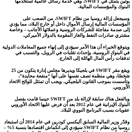
بوتين يتمثل في SWIFT، وهي خدمة رسائل عالمية تستخدمها
البنوك والمؤسسات المالية.
وسيجعل إزالة روسيا من نظام SWIFT، من الصعب على
المؤسسات المالية إرسال الأموال داخل أو خارج البلاد، مما يؤدي
إلى صدمة مفاجئة للشركات الروسية وعملائها الأجانب – وخاصة
مشتري صادرات النفط والغاز المقومة بالدولار الأميركي.
ويتوقع الخبراء أن هذا الأمر سيؤدي إلى إنهاء جميع المعاملات الدولية
في البنوك الروسية، وإحداث تقلبات في الروبل، والتسبب في
تدفقات رأس المال الهائلة إلى الخارج.
ويقع مقر SWIFT في بلجيكا ويديرها مجلس إدارة يتكون من 25
شخصًا، وهي منظمة تصف نفسها على أنها “منفعة محايدة”،
وتأسست بموجب القانون البلجيكي، ويجب أن تمتثل للوائح الاتحاد
الأوروبي.
وبالفعل هناك سابقة لإزالة بلد من SWIFT حينما قامت بفصل
البنوك الإيرانية في عام 2012 بعد أن فرض عليها الاتحاد الأوروبي
عقوبات بسبب البرنامج النووي للبلاد.
وقدّر وزير المالية السابق أليكسي كودرين في عام 2014 أن استبعاد
روسيا من نظام SWIFT سيؤدي إلى انكماش اقتصادها بنسبة 5% –