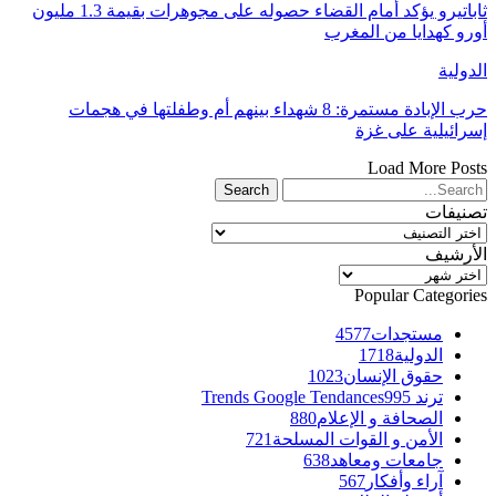
ثاباتيرو يؤكد أمام القضاء حصوله على مجوهرات بقيمة 1.3 مليون
أورو كهدايا من المغرب
الدولية
حرب الإبادة مستمرة: 8 شهداء بينهم أم وطفلتها في هجمات
إسرائيلية على غزة
Load More Posts
تصنيفات
تصنيفات
الأرشيف
الأرشيف
Popular Categories
مستجدات
4577
الدولية
1718
حقوق الإنسان
1023
ترند Trends Google Tendances
995
الصحافة و الإعلام
880
الأمن و القوات المسلحة
721
جامعات ومعاهد
638
آراء وأفكار
567