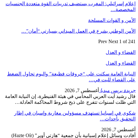
إعلام إسرائيلي: المغرب يستضيف تدريبات القوة متعددة الجنسيات
المخصصة…
الأمن و القوات المسلحة
الأمن الوطني يشرع في العمل الميداني بسيارتي “أمان”…
Prev
Next
1 of 241
القضاء و العدل
القضاء و العدل
النيابة العامة سكتت على “خروقات فظيعة” واليوم تحاول الضغط
على القضاء للبت في…
جريدة بريس ميديا
أغسطس 7, 2026
قال رشيد آيت العربي المحامي في هيئة القنيطرة، إن النيابة العامة
التي ظلت لسنوات تتفرج على ذبح شروط المحاكمة العادلة…
شكوى في إسبانيا تستهدف مسؤولين مغاربة وإسبان في إطار
التحقيق بأحداث…
أغسطس 7, 2026
أفادت وسائل إعلام إسبانية بأن جمعية “هازتي أوير” (Hazte Oír)