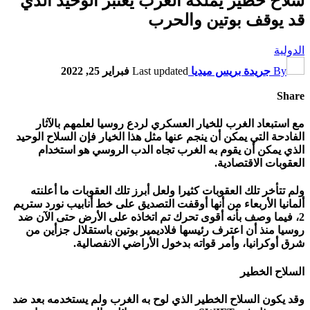
سلاح خطير يملكه الغرب يعتبر الوحيد الذي
قد يوقف بوتين والحرب
الدولية
By
جريدة بريس ميديا
Last updated
فبراير 25, 2022
Share
مع استبعاد الغرب للخيار العسكري لردع روسيا لعلمهم بالآثار
الفادحة التي يمكن أن ينجم عنها مثل هذا الخيار فإن السلاح الوحيد
الذي يمكن أن يقوم به الغرب تجاه الدب الروسي هو استخدام
العقوبات الاقتصادية.
ولم تتأخر تلك العقوبات كثيرا ولعل أبرز تلك العقوبات ما أعلنته
ألمانيا الأربعاء من أنها أوقفت التصديق على خط أنابيب نورد ستريم
2، فيما وصف بأنه أقوى تحرك تم اتخاذه على الأرض حتى الآن ضد
روسيا منذ أن اعترف رئيسها فلاديمير بوتين باستقلال جزأين من
شرق أوكرانيا، وأمر قواته بدخول الأراضي الانفصالية.
السلاح الخطير
وقد يكون السلاح الخطير الذي لوح به الغرب ولم يستخدمه بعد ضد