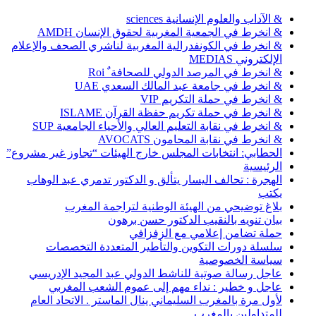
& الآداب والعلوم الإنسانية sciences
& انخرط في الجمعية المغربية لحقوق الإنسان AMDH
& انخرط في الكونفدرالية المغربية لناشري الصحف والإعلام
الإلكتروني MEDIAS
& انخرط في المرصد الدولي للصحافة ٌ Roi
& انخرط في جامعة عبد المالك السعدي UAE
& انخرط في حملة التكريم VIP
& انخرط في حملة تكريم حفظة القرآن ISLAME
& انخرط في نقابة التعليم العالي والأحياء الجامعية SUP
& انخرط في نقابة المحامون AVOCATS
الحطابي: انتخابات المجلس خارج الهيئات “تجاوز غير مشروع”
الرئيسية
الهجرة : تحالف اليسار يتألق و الدكتور تدمري عبد الوهاب
يكتب
بلاغ توضيحي من الهيئة الوطنية لتراجمة المغرب
بيان تنويه بالنقيب الدكتور حسن برهون
حملة تضامن إعلامي مع الزفزافي
سلسلة دورات التكوين والتأطير المتعددة التخصصات
سياسة الخصوصية
عاجل رسالة صوتية للناشط الدولي عبد المجيد الإدريسي
عاجل و خطير : نداء مهم إلى عموم الشعب المغربي
لأول مرة بالمغرب السليماني ينال الماستر . الاتحاد العام
للمتداولين بالمغرب