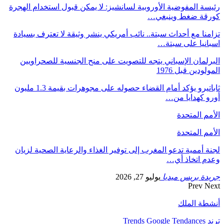
رئيسة المفوضية الأوروبية لسانشيز: لا يمكن قبول استخدام الهجرة
كورقة ضغط وينبغي…
تزامنا مع أحداث سبتة.. نائب أمريكي ينشر وثيقة لا تعترف بسيادة
اسبانيا على سبتة…
البرلمان الإسباني يتجه للتصويت على منح الجنسية للصحراويين
المولودين قبل 1976
ثاباتيرو يؤكد أمام القضاء حصوله على مجوهرات بقيمة 1.3 مليون
أورو كهدايا من…
الأمم المتحدة
الأمم المتحدة
لجنة أممية تدعو المغرب إلى توفير الغذاء والرعاية الصحية لزيان
وعدم اتخاذ أي…
جريدة بريس ميديا
يوليو 27, 2026
Prev
Next
أنشطة الملك
ترند Trends Google Tendances