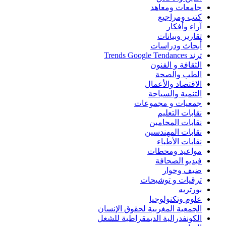
جامعات ومعاهد
كتب ومراجيع
آراء وأفكار
تقارير وبيانات
أبحاث ودراسات
ترند Trends Google Tendances
الثقافة و الفنون
الطب والصحة
الاقتصاد والأعمال
التنمية والسياحة
جمعيات و مجموعات
نقابات التعليم
نقابات المحامين
نقابات المهندسين
نقابات الأطباء
مواعيد ومحطات
فيديو الصحافة
ضيف وحوار
ترقيات و توشيحات
بورتريه
علوم وتكنولوجيا
الجمعية المغربية لحقوق الإنسان
الكونفدرالية الديمقراطية للشغل