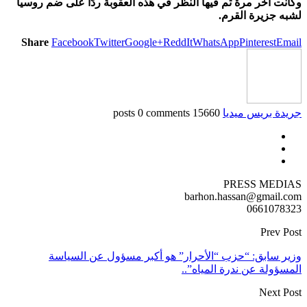
وكانت آخر مرة تم فيها النظر في هذه العقوبة ردًا على ضم روسيا
لشبه جزيرة القرم.
Share
Facebook
Twitter
Google+
ReddIt
WhatsApp
Pinterest
Email
جريدة بريس ميديا
15660 posts
0 comments
PRESS MEDIAS
barhon.hassan@gmail.com
0661078323
Prev Post
وزير سابق: “حزب “الأحرار” هو أكبر مسؤول عن السياسة
المسؤولة عن ندرة المياه”..
Next Post