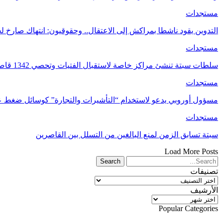
مستجدات
التدوين يقود ناشطا بمراكش إلى الاعتقال.. وحقوقيون: انتهاك صارخ لحر
مستجدات
سلطات سبتة تنشئ مراكز خاصة لاستقبال الفتيات وتحصي 1342 قاصرا بالمدينة أعمار أغلبهم ما…
مستجدات
مسؤول أوروبي يدعو لاستخدام “التأشيرات والتجارة” كوسائل ضغط 
مستجدات
سبتة تسابق الزمن لمنع البالغين من التسلل بين القاصرين
Load More Posts
تصنيفات
تصنيفات
الأرشيف
الأرشيف
Popular Categories