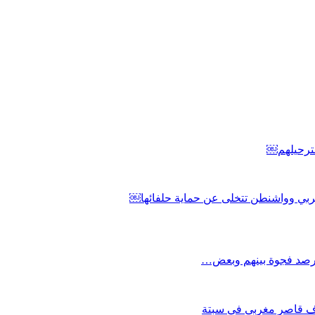
 لترحيلهم￼
لعربي وواشنطن تتخلى عن حماية حلفائها￼
ويرصد فجوة بينهم وبعض…