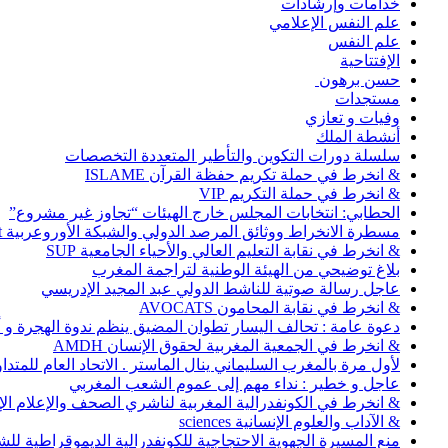
خدامات وإرشادات
علم النفس الإعلامي
علم النفس
الإفتتاحية
حسن برهون
مستجدات
وفيات و تعازي
أنشطة الملك
سلسلة دورات التكوين والتأطير المتعددة التخصصات
& انخرط في حملة تكريم حفظة القرآن ISLAME
& انخرط في حملة التكريم VIP
الحطابي: انتخابات المجلس خارج الهيئات “تجاوز غير مشروع”
مسطرة الانخراط ووثائق المرصد الدولي والشبكة الأوروعربية Abonnement
& انخرط في نقابة التعليم العالي والأحياء الجامعية SUP
بلاغ توضيحي من الهيئة الوطنية لتراجمة المغرب
عاجل رسالة صوتية للناشط الدولي عبد المجيد الإدريسي
& انخرط في نقابة المحامون AVOCATS
دعوة عامة : تحالف اليسار تطوان المضيق ينظم ندوة الهجرة و
& انخرط في الجمعية المغربية لحقوق الإنسان AMDH
لأول مرة بالمغرب السليماني ينال الماستر . الاتحاد العام للمتد
عاجل و خطير : نداء مهم إلى عموم الشعب المغربي
& انخرط في الكونفدرالية المغربية لناشري الصحف والإعلام الإلكترو
& الآداب والعلوم الإنسانية sciences
منع المسيرة الجهوية الاحتجاجية للكونفدرالية الديموقراطية للش