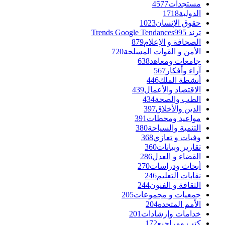
مستجدات
4577
الدولية
1718
حقوق الإنسان
1023
ترند Trends Google Tendances
995
الصحافة و الإعلام
879
الأمن و القوات المسلحة
720
جامعات ومعاهد
638
آراء وأفكار
567
أنشطة الملك
446
الاقتصاد والأعمال
439
الطب والصحة
434
الدين والأخلاق
397
مواعيد ومحطات
391
التنمية والسياحة
380
وفيات و تعازي
368
تقارير وبيانات
360
القضاء و العدل
286
أبحاث ودراسات
270
نقابات التعليم
246
الثقافة و الفنون
244
جمعيات و مجموعات
205
الأمم المتحدة
204
خدامات وإرشادات
201
كتب ومراجيع
172