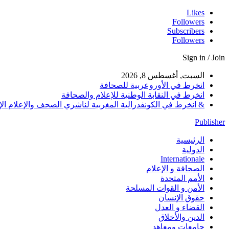
Likes
Followers
Subscribers
Followers
Sign in / Join
السبت, أغسطس 8, 2026
انخرط في الأوروعربية للصحافة
انخرط في النقابة الوطنية للإعلام والصحافة
& انخرط في الكونفدرالية المغربية لناشري الصحف والإعلام الإلكترو
Publisher
الرئيسية
الدولية
Internationale
الصحافة و الإعلام
الأمم المتحدة
الأمن و القوات المسلحة
حقوق الإنسان
القضاء و العدل
الدين والأخلاق
جامعات ومعاهد