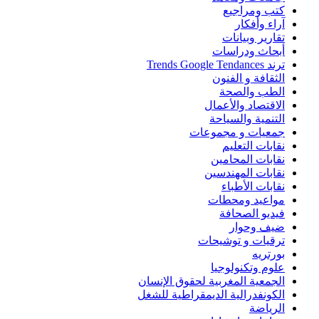
كتب ومراجيع
آراء وأفكار
تقارير وبيانات
أبحاث ودراسات
ترند Trends Google Tendances
الثقافة و الفنون
الطب والصحة
الاقتصاد والأعمال
التنمية والسياحة
جمعيات و مجموعات
نقابات التعليم
نقابات المحامين
نقابات المهندسين
نقابات الأطباء
مواعيد ومحطات
فيديو الصحافة
ضيف وحوار
ترقيات و توشيحات
بورتريه
علوم وتكنولوجيا
الجمعية المغربية لحقوق الإنسان
الكونفدرالية الديمقراطية للشغل
الرياضة