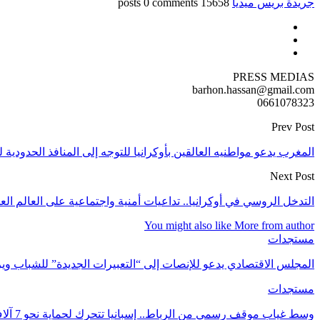
جريدة بريس ميديا
15658 posts
0 comments
PRESS MEDIAS
barhon.hassan@gmail.com
0661078323
Prev Post
المغرب يدعو مواطنيه العالقين بأوكرانيا للتوجه إلى المنافذ الحدودية
Next Post
التدخل الروسي في أوكرانيا.. تداعيات أمنية واجتماعية على العالم ا
You might also like
More from author
مستجدات
المجلس الاقتصادي يدعو للإنصات إلى “التعبيرات الجديدة” للشباب 
مستجدات
وسط غياب موقف رسمي من الرباط.. إسبانيا تتحرك لحماية نحو 7 آلاف قاصر مغربي في سبتة