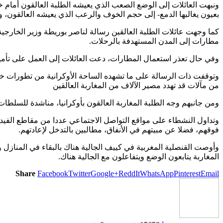
ونبهت العائلات إلى الوضع الصعب الذي يعيشه الطلبة العالقون أمام خ
بعيون يغالبها الدمع- إلى حجم الخوف والرعب الذي يعيشه العالقون، وط
كما وجهت عائلات الطلبة العالقين رسالة لناصر بوريطة وزير الخارجية،
مطارات إلى المدن المستهدفة بالرحلات.
وفي حال تعذر استعمال المطارات، دعت العائلات إلى العمل على تأمين
وتوقفت ذات الرسالة على ما تشهده الساحة الأوكرانية من تطورات خطي
من مآلات قد تهدد مصير الآلاف من المغاربة العالقين
ومن جانبهم وجه الطلبة المغاربة العالقون بأوكرانيا، مناشدة للسلطا
وتداول النشطاء على مواقع التواصل الاجتماعي عددا من مقاطع الفيديو
فوقهم، فضلا عن مبيتهم في الأنفاق، مطالبين بالتدخل لإعادتهم.
وأوصت القنصلية المغربية في كييف الجالية هناك بالبقاء في المنازل 
المغاربة يتابعون الوضع ويتفاعلون مع الجالية هناك.
Share
Facebook
Twitter
Google+
ReddIt
WhatsApp
Pinterest
Email