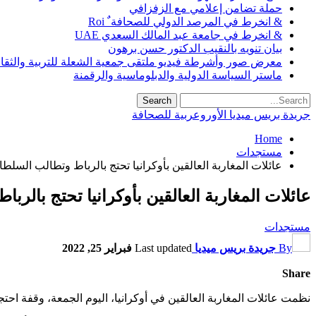
حملة تضامن إعلامي مع الزفزافي
& انخرط في المرصد الدولي للصحافة ٌ Roi
& انخرط في جامعة عبد المالك السعدي UAE
بيان تنويه بالنقيب الدكتور حسن برهون
معرض صور وأشرطة فيديو ملتقى جمعية الشعلة للتربية والثقافة SO
ماستر السياسة الدولية والدبلوماسية والرقمنة
جريدة بريس ميديا الأوروعربية للصحافة
Home
مستجدات
عائلات المغاربة العالقين بأوكرانيا تحتج بالرباط وتطالب السلطات
عائلات المغاربة العالقين بأوكرانيا تحتج بالرب
مستجدات
By
جريدة بريس ميديا
Last updated
فبراير 25, 2022
Share
نظمت عائلات المغاربة العالقين في أوكرانيا، اليوم الجمعة، وقفة احت