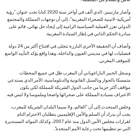
وأشار مارتينيز، الذي ألف في أواخر سنة 2020 كتابا تحت عنوان “رؤية
أمريكية-لاتينية للصحراء المغربية”، إلى أن توجهات المملكة والمجتمع
الدولي تعزز العملية السياسية الرامية إلى إيجاد حل نهائي، قائم على
مبادرة الحكم الذاتي في إطار السيادة المغربية.
وأضاف أن الحقيقة الأخرى البارزة تتجلى في افتتاح أكثر من 24 دولة
قنصليات لها في مدينتي العيون والداخلة، وهذا واقع يؤكد التأييد الواسع
للموقف المغربي.
وسجل الخبير الباراغوياني أن المغرب ظل في جميع المحطات
متمسكا بالحوار وبالسبل القانونية والدبلوماسية، الأمر الذي يستدعي
مواقف أكثر حزما من جانب الدول الشريكة للمملكة لكي يكون
الاعتراف بسيادة المملكة على صحرائها واضحا وملموسا ولا لبس فيه.
وخلص المتحدث إلى أن “العالم، ولا سيما البلدان الشريكة للمغرب،
يجب أن يدرك أن السلم والأمن الإقليميين يتطلبان الاحترام التام
لقرارات مجلس الأمن الدول منذ عام 2007، وكذلك الموائد المستديرة
التي تم تنظيمها تحت رعاية الأمم المتحدة”.