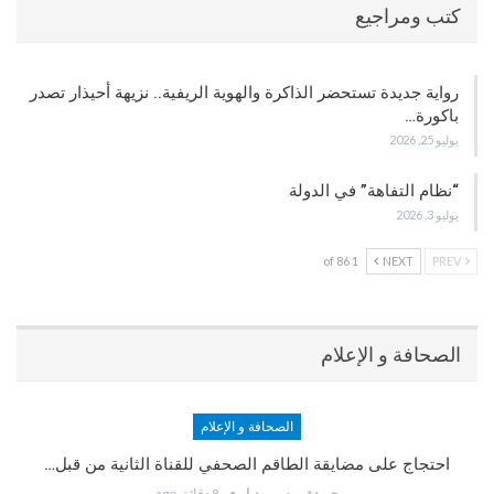
كتب ومراجيع
رواية جديدة تستحضر الذاكرة والهوية الريفية.. نزيهة أحيذار تصدر
باكورة…
يوليو 25, 2026
“نظام التفاهة” في الدولة
يوليو 3, 2026
1 of 86
NEXT
PREV
الصحافة و الإعلام
الصحافة و الإعلام
احتجاج على مضايقة الطاقم الصحفي للقناة الثانية من قبل…
جريدة بريس ميديا
8 دقائق ago