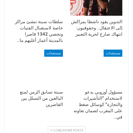
التدوين يقود ناشطا بمراكش
سلطات سبتة تنشئ مراكز
إلى الاعتقال.. وحقوقيون:
خاصة لاستقبال الفتيات
انتهاك صارخ لحرية التعبير
وتحصي 1342 قاصرا
بالمدينة أعمار أغلبهم ما…
مستجدات
مستجدات
مسؤول أوروبي يدعو
سبتة تسابق الزمن لمنع
لاستخدام “التأشيرات
البالغين من التسلل بين
والتجارة” كوسائل ضغط
القاصرين
على المغرب لضمان تعاونه
في…
LOAD MORE POSTS