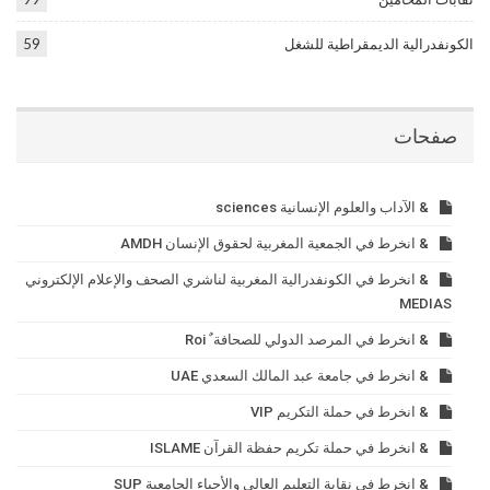
الكونفدرالية الديمقراطية للشغل
59
صفحات
& الآداب والعلوم الإنسانية sciences
& انخرط في الجمعية المغربية لحقوق الإنسان AMDH
& انخرط في الكونفدرالية المغربية لناشري الصحف والإعلام الإلكتروني
MEDIAS
& انخرط في المرصد الدولي للصحافة ٌ Roi
& انخرط في جامعة عبد المالك السعدي UAE
& انخرط في حملة التكريم VIP
& انخرط في حملة تكريم حفظة القرآن ISLAME
& انخرط في نقابة التعليم العالي والأحياء الجامعية SUP