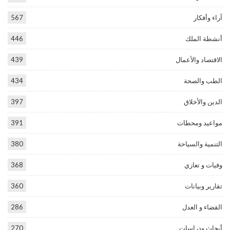
آراء وأفكار
567
أنشطة الملك
446
الاقتصاد والأعمال
439
الطب والصحة
434
الدين والأخلاق
397
مواعيد ومحطات
391
التنمية والسياحة
380
وفيات و تعازي
368
تقارير وبيانات
360
القضاء و العدل
286
أبحاث ودراسات
270