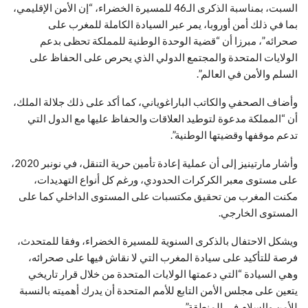
السبت، بمناسبة الذكرى الـ46 للمسيرة الخضراء، “إن الأمن الإقليمي،
بما في ذلك أمن أوروبا، يمر عبر السيادة الكاملة للمغرب على
صحرائه”، مبرزا أن “قضية الوحدة الوطنية للمملكة تحظى بدعم
الولايات المتحدة والمجتمع الدولي الذي يحرص على الحفاظ على
السلم والأمن في العالم”.
وأضاف الصحفي والكاتب الباراغوياني، كما أكد على ذلك جلالة الملك،
أن “المملكة مدعوة لتوطيد العلاقات والحفاظ عليها مع الدول التي
تدعم موقفها وقضيتها الوطنية”.
وأشار مارتينيز إلى أن عملية إعادة تأمين حرية التنقل، في نونبر 2020،
على مستوى معبر الكركرات الحدودي، ورغم كل أنواع التهديدات،
مكنت المغرب من تحقيق مكتسبات على المستوى الداخلي كما على
المستوى الخارجي.
ويشكل الاحتفال بالذكرى السنوية للمسيرة الخضراء، وفقا للمتحدث،
فرصة للتأكيد على سيادة المغرب التي لا نقاش فيها على صحرائه،
وهي السيادة “التي دعمتها الولايات المتحدة من خلال قرار تاريخي
يتعين على مجلس الأمن التابع للأمم المتحدة أن يدرك أهميته بالنسبة
للأمن والسلام في المنطقة”.