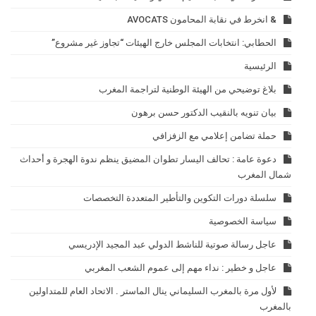
& انخرط في نقابة المحامون AVOCATS
الحطابي: انتخابات المجلس خارج الهيئات “تجاوز غير مشروع”
الرئيسية
بلاغ توضيحي من الهيئة الوطنية لتراجمة المغرب
بيان تنويه بالنقيب الدكتور حسن برهون
حملة تضامن إعلامي مع الزفزافي
دعوة عامة : تحالف اليسار تطوان المضيق ينظم ندوة الهجرة و أحداث
شمال المغرب
سلسلة دورات التكوين والتأطير المتعددة التخصصات
سياسة الخصوصية
عاجل رسالة صوتية للناشط الدولي عبد المجيد الإدريسي
عاجل و خطير : نداء مهم إلى عموم الشعب المغربي
لأول مرة بالمغرب السليماني ينال الماستر . الاتحاد العام للمتداولين
بالمغرب