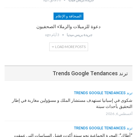
الصحافة و الإعلام
دعوة للزميلات والزملاء الصحفيون
جريدة بريس ميديا
3 أيام ago
LOAD MORE POSTS
ترند Trends Google Tendances
ترند TRENDS GOOGLE TENDANCES
شكوى في إسبانيا تستهدف مستشار الملك و مسؤولين مغاربة في إطار
التحقيق بأحداث سبتة
أغسطس 6, 2026
ترند TRENDS GOOGLE TENDANCES
“أطاك”: الهجرة الجماعية نحو سبتة أكدت فشل السياسات التي عمقت