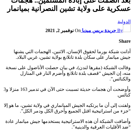
بعد الصمت على إبادة المسلمين.. هجمات
عسكرية على ولاية تشين النصرانية بميانمار
الدولية
By
جريدة بريس ميديا
On
نوفمبر 2, 2021
Share
أدانت شبكة بورما لحقوق الإنسان، الاثنين، الهجمات التي يشنها
جيش ميانمار على سكان بلدة تانلانغ بولاية تشين، غربي البلاد.
وقالت الشبكة (مقرها لندن)، في بيان حصلت الأناضول على نسخة
منه، إن الجيش “قصف بلدة تانلانغ وأضرم النار في المنازل
والكنائس”.
وأوضحت أن هجمات حديثة تسببت حتى الآن في تدمير 163 منزلا و3
كنائس.
ولفتت إلى أن ما يرتكبه الجيش الميانماري في ولاية تشين، ما هو إلا
“جزء من استراتيجية اقتل الجميع وأحرق الكل ودمر الكل”.
وأضافت الشبكة أن هذه الاستراتيجية يستخدمها جيش ميانمار عادة
“ضد الأقليات العرقية والدينية”.