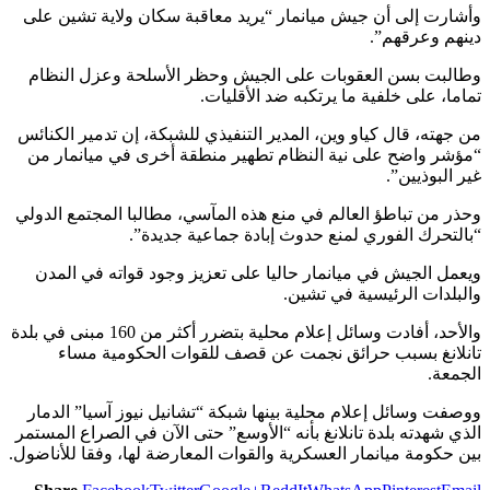
وأشارت إلى أن جيش ميانمار “يريد معاقبة سكان ولاية تشين على
دينهم وعرقهم”.
وطالبت بسن العقوبات على الجيش وحظر الأسلحة وعزل النظام
تماما، على خلفية ما يرتكبه ضد الأقليات.
من جهته، قال كياو وين، المدير التنفيذي للشبكة، إن تدمير الكنائس
“مؤشر واضح على نية النظام تطهير منطقة أخرى في ميانمار من
غير البوذيين”.
وحذر من تباطؤ العالم في منع هذه المآسي، مطالبا المجتمع الدولي
“بالتحرك الفوري لمنع حدوث إبادة جماعية جديدة”.
ويعمل الجيش في ميانمار حاليا على تعزيز وجود قواته في المدن
والبلدات الرئيسية في تشين.
والأحد، أفادت وسائل إعلام محلية بتضرر أكثر من 160 مبنى في بلدة
تانلانغ بسبب حرائق نجمت عن قصف للقوات الحكومية مساء
الجمعة.
ووصفت وسائل إعلام محلية بينها شبكة “تشانيل نيوز آسيا” الدمار
الذي شهدته بلدة تانلانغ بأنه “الأوسع” حتى الآن في الصراع المستمر
بين حكومة ميانمار العسكرية والقوات المعارضة لها، وفقا للأناضول.