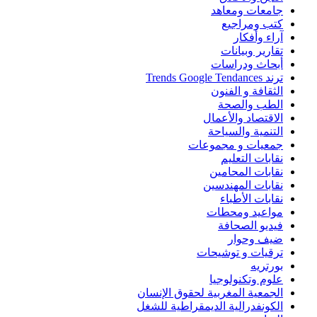
جامعات ومعاهد
كتب ومراجيع
آراء وأفكار
تقارير وبيانات
أبحاث ودراسات
ترند Trends Google Tendances
الثقافة و الفنون
الطب والصحة
الاقتصاد والأعمال
التنمية والسياحة
جمعيات و مجموعات
نقابات التعليم
نقابات المحامين
نقابات المهندسين
نقابات الأطباء
مواعيد ومحطات
فيديو الصحافة
ضيف وحوار
ترقيات و توشيحات
بورتريه
علوم وتكنولوجيا
الجمعية المغربية لحقوق الإنسان
الكونفدرالية الديمقراطية للشغل