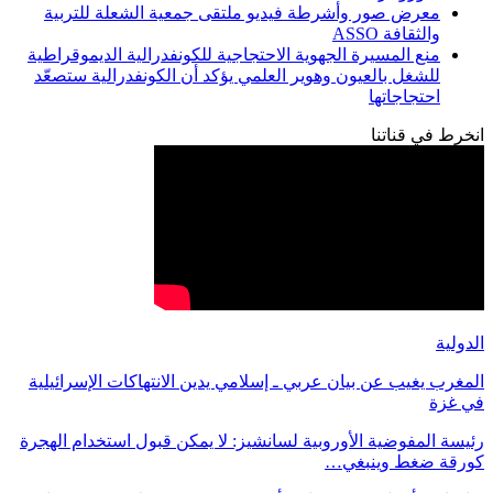
معرض صور وأشرطة فيديو ملتقى جمعية الشعلة للتربية
والثقافة ASSO
منع المسيرة الجهوية الاحتجاجية للكونفدرالية الديموقراطية
للشغل بالعيون وهوير العلمي يؤكد أن الكونفدرالية ستصعّد
احتجاجاتها
انخرط في قناتنا
الدولية
المغرب يغيب عن بيان عربي ـ إسلامي يدين الانتهاكات الإسرائيلية
في غزة
رئيسة المفوضية الأوروبية لسانشيز: لا يمكن قبول استخدام الهجرة
كورقة ضغط وينبغي…