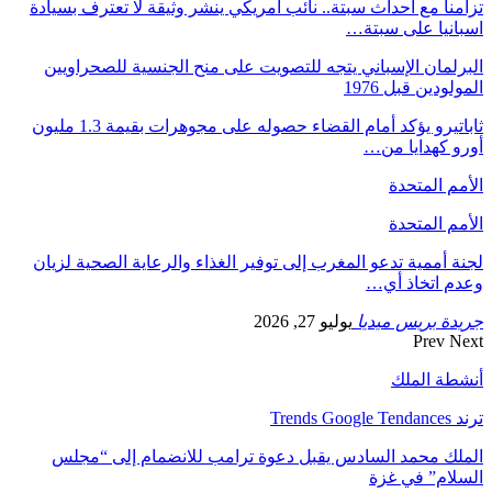
تزامنا مع أحداث سبتة.. نائب أمريكي ينشر وثيقة لا تعترف بسيادة
اسبانيا على سبتة…
البرلمان الإسباني يتجه للتصويت على منح الجنسية للصحراويين
المولودين قبل 1976
ثاباتيرو يؤكد أمام القضاء حصوله على مجوهرات بقيمة 1.3 مليون
أورو كهدايا من…
الأمم المتحدة
الأمم المتحدة
لجنة أممية تدعو المغرب إلى توفير الغذاء والرعاية الصحية لزيان
وعدم اتخاذ أي…
جريدة بريس ميديا
يوليو 27, 2026
Prev
Next
أنشطة الملك
ترند Trends Google Tendances
الملك محمد السادس يقبل دعوة ترامب للانضمام إلى “مجلس
السلام” في غزة