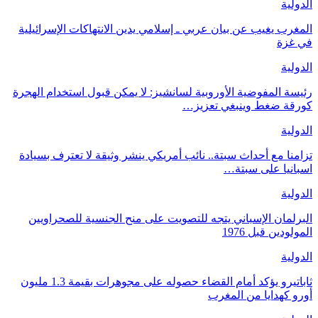
الدولية
المغرب يغيب عن بيان عربي ـ إسلامي يدين الانتهاكات الإسرائيلية
في غزة
الدولية
رئيسة المفوضية الأوروبية لسانشيز: لا يمكن قبول استخدام الهجرة
كورقة ضغط وينبغي تعزيز…
الدولية
تزامنا مع أحداث سبتة.. نائب أمريكي ينشر وثيقة لا تعترف بسيادة
اسبانيا على سبتة…
الدولية
البرلمان الإسباني يتجه للتصويت على منح الجنسية للصحراويين
المولودين قبل 1976
الدولية
ثاباتيرو يؤكد أمام القضاء حصوله على مجوهرات بقيمة 1.3 مليون
أورو كهدايا من المغرب