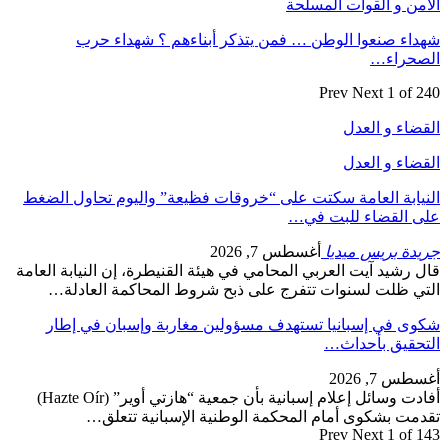
الأمن و القوات المسلحة
شهداء صنعوا الوطن … فمن يتذكر أبناءهم ؟ شهداء حرب
الصحراء…
Prev
Next
1 of 240
القضاء و العدل
القضاء و العدل
النيابة العامة سكتت على “خروقات فظيعة” واليوم تحاول الضغط
على القضاء للبت في…
جريدة بريس ميديا
أغسطس 7, 2026
قال رشيد آيت العربي المحامي في هيئة القنيطرة، إن النيابة العامة
التي ظلت لسنوات تتفرج على ذبح شروط المحاكمة العادلة…
شكوى في إسبانيا تستهدف مسؤولين مغاربة وإسبان في إطار
التحقيق بأحداث…
أغسطس 7, 2026
أفادت وسائل إعلام إسبانية بأن جمعية “هازتي أوير” (Hazte Oír)
تقدمت بشكوى أمام المحكمة الوطنية الإسبانية تتعلق…
Prev
Next
1 of 143