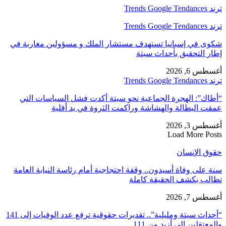
ترند Trends Google Tendances
ترند Trends Google Tendances
شكوى في إسبانيا تستهدف مستشار الملك و مسؤولين مغاربة في
إطار التحقيق بأحداث سبتة
أغسطس 6, 2026
ترند Trends Google Tendances
“أطاك”: الهجرة الجماعية نحو سبتة أكدت فشل السياسات التي
عمقت البطالة والهشاشة وراكمت الثروة في يد أقلية
أغسطس 3, 2026
Load More Posts
حقوق الإنسان
سنة على وفاة أسيدون.. وقفة احتجاجية أمام رئاسة النيابة العامة
تطالب بكشف الحقيقة كاملة
أغسطس 7, 2026
“أحداث سبتة ومليلية”.. تقديرات حقوقية ترفع عدد الوفيات إلى 141
والمعتقلين إلى أزيد من 111