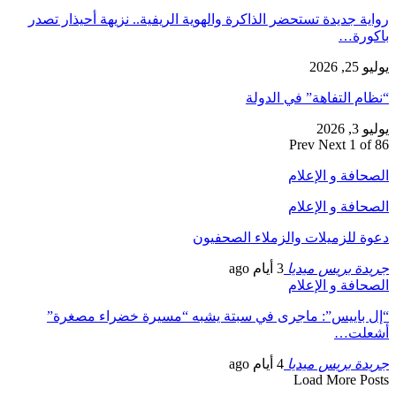
رواية جديدة تستحضر الذاكرة والهوية الريفية.. نزيهة أحيذار تصدر
باكورة…
يوليو 25, 2026
“نظام التفاهة” في الدولة
يوليو 3, 2026
Prev
Next
1 of 86
الصحافة و الإعلام
الصحافة و الإعلام
دعوة للزميلات والزملاء الصحفيون
جريدة بريس ميديا
3 أيام ago
الصحافة و الإعلام
“إل باييس”: ماجرى في سبتة يشبه “مسيرة خضراء مصغرة”
أشعلت…
جريدة بريس ميديا
4 أيام ago
Load More Posts