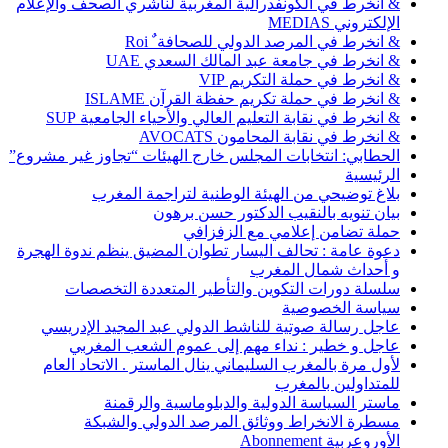
& انخرط في الكونفدرالية المغربية لناشري الصحف والإعلام
الإلكتروني MEDIAS
& انخرط في المرصد الدولي للصحافة ٌ Roi
& انخرط في جامعة عبد المالك السعدي UAE
& انخرط في حملة التكريم VIP
& انخرط في حملة تكريم حفظة القرآن ISLAME
& انخرط في نقابة التعليم العالي والأحياء الجامعية SUP
& انخرط في نقابة المحامون AVOCATS
الحطابي: انتخابات المجلس خارج الهيئات “تجاوز غير مشروع”
الرئيسية
بلاغ توضيحي من الهيئة الوطنية لتراجمة المغرب
بيان تنويه بالنقيب الدكتور حسن برهون
حملة تضامن إعلامي مع الزفزافي
دعوة عامة : تحالف اليسار تطوان المضيق ينظم ندوة الهجرة
و أحداث شمال المغرب
سلسلة دورات التكوين والتأطير المتعددة التخصصات
سياسة الخصوصية
عاجل رسالة صوتية للناشط الدولي عبد المجيد الإدريسي
عاجل و خطير : نداء مهم إلى عموم الشعب المغربي
لأول مرة بالمغرب السليماني ينال الماستر . الاتحاد العام
للمتداولين بالمغرب
ماستر السياسة الدولية والدبلوماسية والرقمنة
مسطرة الانخراط ووثائق المرصد الدولي والشبكة
الأوروعربية Abonnement