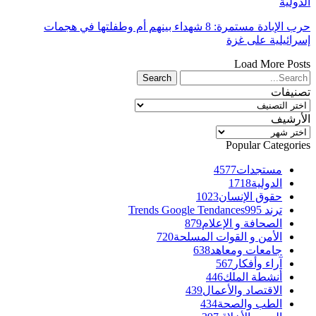
الدولية
حرب الإبادة مستمرة: 8 شهداء بينهم أم وطفلتها في هجمات
إسرائيلية على غزة
Load More Posts
تصنيفات
تصنيفات
الأرشيف
الأرشيف
Popular Categories
مستجدات
4577
الدولية
1718
حقوق الإنسان
1023
ترند Trends Google Tendances
995
الصحافة و الإعلام
879
الأمن و القوات المسلحة
720
جامعات ومعاهد
638
آراء وأفكار
567
أنشطة الملك
446
الاقتصاد والأعمال
439
الطب والصحة
434