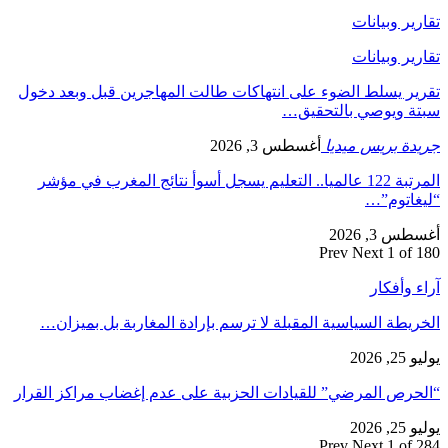
تقارير وبيانات
تقارير وبيانات
تقرير يسلط الضوء على انتهاكات طالت المهاجرين قبل وبعد دخول
سبتة ويوصي بالتحقيق…
جريدة بريس ميديا
أغسطس 3, 2026
المرتبة 122 عالميا.. التعليم يسجل أسوأ نتائج المغرب في مؤشر
“ليغاتوم”…
أغسطس 3, 2026
Prev
Next
1 of 180
آراء وأفكار
الخريطة السياسية المقبلة لا ترسم بإرادة المغاربة بل بميزان…
يوليو 25, 2026
“الحرص المرضي” للقيادات الحزبية على عدم إغضاب مراكز القرار
يوليو 25, 2026
Prev
Next
1 of 284