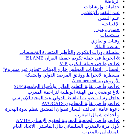
الرياضة
خدامات وإرشادات
علم النفس الإعلامي
علم النفس
الإفتتاحية
حسن برهون
مستجدات
وفيات و تعازي
أنشطة الملك
سلسلة دورات التكوين والتأطير المتعددة التخصصات
& انخرط في حملة تكريم حفظة القرآن ISLAME
& انخرط في حملة التكريم VIP
الحطابي: انتخابات المجلس خارج الهيئات “تجاوز غير مشروع”
مسطرة الانخراط ووثائق المرصد الدولي والشبكة
الأوروعربية Abonnement
& انخرط في نقابة التعليم العالي والأحياء الجامعية SUP
بلاغ توضيحي من الهيئة الوطنية لتراجمة المغرب
عاجل رسالة صوتية للناشط الدولي عبد المجيد الإدريسي
& انخرط في نقابة المحامون AVOCATS
دعوة عامة : تحالف اليسار تطوان المضيق ينظم ندوة الهجرة
و أحداث شمال المغرب
& انخرط في الجمعية المغربية لحقوق الإنسان AMDH
لأول مرة بالمغرب السليماني ينال الماستر . الاتحاد العام
للمتداولين بالمغرب