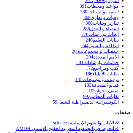
الدين والأخلاق
397
مواعيد ومحطات
391
التنمية والسياحة
380
وفيات و تعازي
368
تقارير وبيانات
360
القضاء و العدل
286
أبحاث ودراسات
270
نقابات التعليم
246
الثقافة و الفنون
244
جمعيات و مجموعات
205
الأمم المتحدة
204
خدامات وإرشادات
201
كتب ومراجيع
172
نقابات الأطباء
166
ترقيات و توشيحات
135
فيديو الصحافة
133
ضيف وحوار
105
نقابات المحامين
99
الكونفدرالية الديمقراطية للشغل
59
صفحات
& الآداب والعلوم الإنسانية sciences
& انخرط في الجمعية المغربية لحقوق الإنسان AMDH