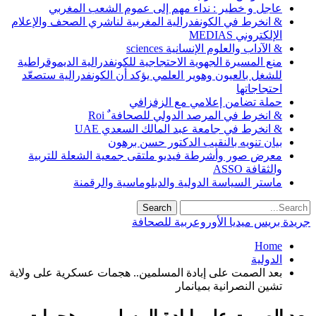
عاجل و خطير : نداء مهم إلى عموم الشعب المغربي
& انخرط في الكونفدرالية المغربية لناشري الصحف والإعلام
الإلكتروني MEDIAS
& الآداب والعلوم الإنسانية sciences
منع المسيرة الجهوية الاحتجاجية للكونفدرالية الديموقراطية
للشغل بالعيون وهوير العلمي يؤكد أن الكونفدرالية ستصعّد
احتجاجاتها
حملة تضامن إعلامي مع الزفزافي
& انخرط في المرصد الدولي للصحافة ٌ Roi
& انخرط في جامعة عبد المالك السعدي UAE
بيان تنويه بالنقيب الدكتور حسن برهون
معرض صور وأشرطة فيديو ملتقى جمعية الشعلة للتربية
والثقافة ASSO
ماستر السياسة الدولية والدبلوماسية والرقمنة
جريدة بريس ميديا الأوروعربية للصحافة
Home
الدولية
بعد الصمت على إبادة المسلمين.. هجمات عسكرية على ولاية
تشين النصرانية بميانمار