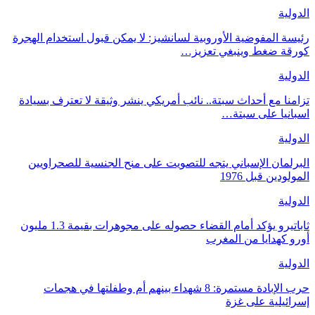
الدولية
رئيسة المفوضية الأوروبية لسانشيز: لا يمكن قبول استخدام الهجرة
كورقة ضغط وينبغي تعزيز…
الدولية
تزامنا مع أحداث سبتة.. نائب أمريكي ينشر وثيقة لا تعترف بسيادة
اسبانيا على سبتة…
الدولية
البرلمان الإسباني يتجه للتصويت على منح الجنسية للصحراويين
المولودين قبل 1976
الدولية
ثاباتيرو يؤكد أمام القضاء حصوله على مجوهرات بقيمة 1.3 مليون
أورو كهدايا من المغرب
الدولية
حرب الإبادة مستمرة: 8 شهداء بينهم أم وطفلتها في هجمات
إسرائيلية على غزة