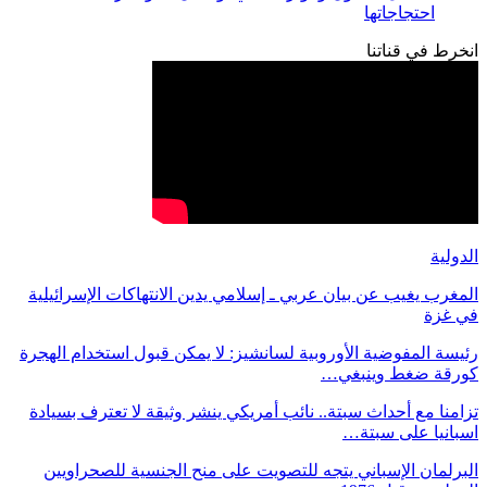
احتجاجاتها
انخرط في قناتنا
الدولية
المغرب يغيب عن بيان عربي ـ إسلامي يدين الانتهاكات الإسرائيلية
في غزة
رئيسة المفوضية الأوروبية لسانشيز: لا يمكن قبول استخدام الهجرة
كورقة ضغط وينبغي…
تزامنا مع أحداث سبتة.. نائب أمريكي ينشر وثيقة لا تعترف بسيادة
اسبانيا على سبتة…
البرلمان الإسباني يتجه للتصويت على منح الجنسية للصحراويين