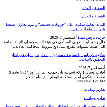
القضاء و العدل
القضاء و العدل
النيابة العامة سكتت على “خروقات فظيعة” واليوم تحاول الضغط
على القضاء للبت في…
جريدة بريس ميديا
أغسطس 7, 2026
قال رشيد آيت العربي المحامي في هيئة القنيطرة، إن النيابة العامة
التي ظلت لسنوات تتفرج على ذبح شروط المحاكمة العادلة…
شكوى في إسبانيا تستهدف مسؤولين مغاربة وإسبان في إطار
التحقيق بأحداث…
أغسطس 7, 2026
أفادت وسائل إعلام إسبانية بأن جمعية “هازتي أوير” (Hazte Oír)
تقدمت بشكوى أمام المحكمة الوطنية الإسبانية تتعلق…
Prev
Next
1 of 143
تقارير وبيانات
تقارير وبيانات
تقرير يسلط الضوء على انتهاكات طالت المهاجرين قبل وبعد دخول