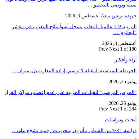
سبتة ويوصي بالتحقيق…
جريدة بريس ميديا
أغسطس 3, 2026
المرتبة 122 عالميا.. التعليم يسجل أسوأ نتائج المغرب في مؤشر
“ليغاتوم”…
أغسطس 3, 2026
Prev
Next
1 of 180
آراء وأفكار
الخريطة السياسية المقبلة لا ترسم بإرادة المغاربة بل بميزان…
يوليو 25, 2026
“الحرص المرضي” للقيادات الحزبية على عدم إغضاب مراكز القرار
يوليو 25, 2026
Prev
Next
1 of 284
أبحاث ودراسات
دراسة: 81% من الشباب يتأثرون بمحتويات رقمية تشجع على…