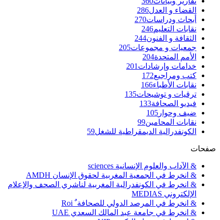
تقارير وبيانات
360
القضاء و العدل
286
أبحاث ودراسات
270
نقابات التعليم
246
الثقافة و الفنون
244
جمعيات و مجموعات
205
الأمم المتحدة
204
خدامات وإرشادات
201
كتب ومراجيع
172
نقابات الأطباء
166
ترقيات و توشيحات
135
فيديو الصحافة
133
ضيف وحوار
105
نقابات المحامين
99
الكونفدرالية الديمقراطية للشغل
59
صفحات
& الآداب والعلوم الإنسانية sciences
& انخرط في الجمعية المغربية لحقوق الإنسان AMDH
& انخرط في الكونفدرالية المغربية لناشري الصحف والإعلام
الإلكتروني MEDIAS
& انخرط في المرصد الدولي للصحافة ٌ Roi
& انخرط في جامعة عبد المالك السعدي UAE