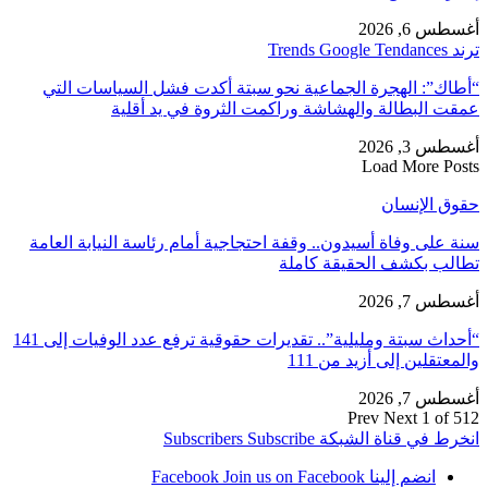
أغسطس 6, 2026
ترند Trends Google Tendances
“أطاك”: الهجرة الجماعية نحو سبتة أكدت فشل السياسات التي
عمقت البطالة والهشاشة وراكمت الثروة في يد أقلية
أغسطس 3, 2026
Load More Posts
حقوق الإنسان
سنة على وفاة أسيدون.. وقفة احتجاجية أمام رئاسة النيابة العامة
تطالب بكشف الحقيقة كاملة
أغسطس 7, 2026
“أحداث سبتة ومليلية”.. تقديرات حقوقية ترفع عدد الوفيات إلى 141
والمعتقلين إلى أزيد من 111
أغسطس 7, 2026
Prev
Next
1 of 512
انخرط في قناة الشبكة
Subscribe
Subscribers
انضم إلينا Facebook
Join us on Facebook