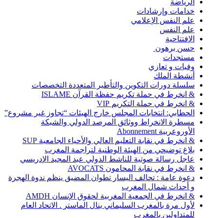
الرياضة
خدامات وإرشادات
علم النفس الإعلامي
علم النفس
الإفتتاحية
حسن برهون
مستجدات
وفيات و تعازي
أنشطة الملك
سلسلة دورات التكوين والتأطير المتعددة التخصصات
& انخرط في حملة تكريم حفظة القرآن ISLAME
& انخرط في حملة التكريم VIP
الحطابي: انتخابات المجلس خارج الهيئات “تجاوز غير مشروع”
مسطرة الانخراط ووثائق المرصد الدولي والشبكة
الأوروعربية Abonnement
& انخرط في نقابة التعليم العالي والأحياء الجامعية SUP
بلاغ توضيحي من الهيئة الوطنية لتراجمة المغرب
عاجل رسالة صوتية للناشط الدولي عبد المجيد الإدريسي
& انخرط في نقابة المحامون AVOCATS
دعوة عامة : تحالف اليسار تطوان المضيق ينظم ندوة الهجرة
و أحداث شمال المغرب
& انخرط في الجمعية المغربية لحقوق الإنسان AMDH
لأول مرة بالمغرب السليماني ينال الماستر . الاتحاد العام
للمتداولين بالمغرب