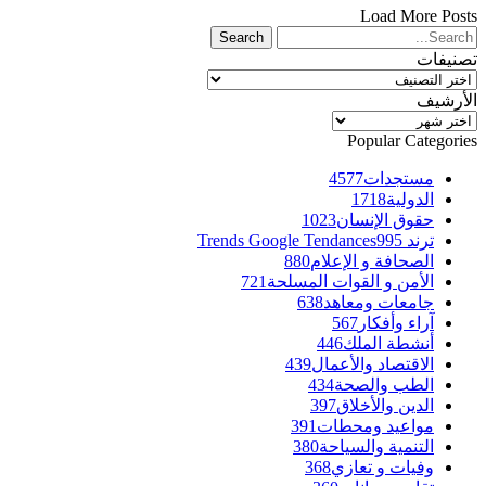
Load More Posts
تصنيفات
تصنيفات
الأرشيف
الأرشيف
Popular Categories
مستجدات
4577
الدولية
1718
حقوق الإنسان
1023
ترند Trends Google Tendances
995
الصحافة و الإعلام
880
الأمن و القوات المسلحة
721
جامعات ومعاهد
638
آراء وأفكار
567
أنشطة الملك
446
الاقتصاد والأعمال
439
الطب والصحة
434
الدين والأخلاق
397
مواعيد ومحطات
391
التنمية والسياحة
380
وفيات و تعازي
368