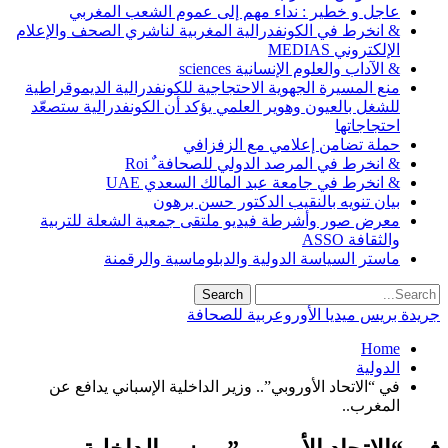
عاجل و خطير : نداء مهم إلى عموم الشعب المغربي
& انخرط في الكونفدرالية المغربية لناشري الصحف والإعلام
الإلكتروني MEDIAS
& الآداب والعلوم الإنسانية sciences
منع المسيرة الجهوية الاحتجاجية للكونفدرالية الديموقراطية
للشغل بالعيون وهوير العلمي يؤكد أن الكونفدرالية ستصعّد
احتجاجاتها
حملة تضامن إعلامي مع الزفزافي
& انخرط في المرصد الدولي للصحافة ٌ Roi
& انخرط في جامعة عبد المالك السعدي UAE
بيان تنويه بالنقيب الدكتور حسن برهون
معرض صور وأشرطة فيديو ملتقى جمعية الشعلة للتربية
والثقافة ASSO
ماستر السياسة الدولية والدبلوماسية والرقمنة
جريدة بريس ميديا الأوروعربية للصحافة
Home
الدولية
في “الاتحاد الأوروبي”.. وزير الداخلية الإسباني يدافع عن
المغرب..