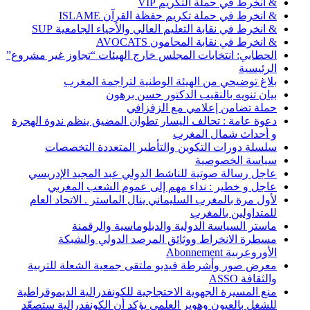
& انخرط في حملة التكريم VIP
& انخرط في حملة تكريم حفظة القرآن ISLAME
& انخرط في نقابة التعليم العالي والأحياء الجامعية SUP
& انخرط في نقابة المحامون AVOCATS
الحطابي: انتخابات المجلس خارج الهيئات “تجاوز غير مشروع”
الرئيسية
بلاغ توضيحي من الهيئة الوطنية لتراجمة المغرب
بيان تنويه بالنقيب الدكتور حسن برهون
حملة تضامن إعلامي مع الزفزافي
دعوة عامة : تحالف اليسار تطوان المضيق ينظم ندوة الهجرة
و أحداث شمال المغرب
سلسلة دورات التكوين والتأطير المتعددة التخصصات
سياسة الخصوصية
عاجل رسالة صوتية للناشط الدولي عبد المجيد الإدريسي
عاجل و خطير : نداء مهم إلى عموم الشعب المغربي
لأول مرة بالمغرب السليماني ينال الماستر . الاتحاد العام
للمتداولين بالمغرب
ماستر السياسة الدولية والدبلوماسية والرقمنة
مسطرة الانخراط ووثائق المرصد الدولي والشبكة
الأوروعربية Abonnement
معرض صور وأشرطة فيديو ملتقى جمعية الشعلة للتربية
والثقافة ASSO
منع المسيرة الجهوية الاحتجاجية للكونفدرالية الديموقراطية
للشغل بالعيون وهوير العلمي يؤكد أن الكونفدرالية ستصعّد