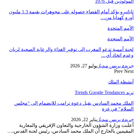
المولودين قبل 1976
ثاباتيرو يؤكد أمام القضاء حصوله على مجوهرات بقيمة 1.3 مليون
أورو كهدايا من…
الأمم المتحدة
الأمم المتحدة
لجنة أممية تدعو المغرب إلى توفير الغذاء والرعاية الصحية لزيان
وعدم اتخاذ أي…
جريدة بريس ميديا
يوليو 27, 2026
Prev
Next
أنشطة الملك
ترند Trends Google Tendances
الملك محمد السادس يقبل دعوة ترامب للانضمام إلى “مجلس
السلام” في غزة
جريدة بريس ميديا
يناير 22, 2026
أعلنت وزارة الشؤون الخارجية والتعاون الإفريقي والمغاربة
المقيمين بالخارج أن الملك محمد السادس، رئيس لجنة القدس،…