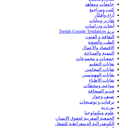
جامعات ومعاهد
كتب ومراجيع
آراء وأفكار
تقارير وبيانات
أبحاث ودراسات
ترند Trends Google Tendances
الثقافة و الفنون
الطب والصحة
الاقتصاد والأعمال
التنمية والسياحة
جمعيات و مجموعات
نقابات التعليم
نقابات المحامين
نقابات المهندسين
نقابات الأطباء
مواعيد ومحطات
فيديو الصحافة
ضيف وحوار
ترقيات و توشيحات
بورتريه
علوم وتكنولوجيا
الجمعية المغربية لحقوق الإنسان
الكونفدرالية الديمقراطية للشغل