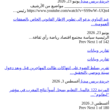
جريدة بريس ميديا
يونيو 23, 2026
_____________ _________ مواضيع من الأرشيف
https://www.youtube.com/watch?v=SS9wW--UQn4 رئيس…
عبد النباوي يدعو إلى تطوير الإطار القانوني الخاص بالصفقات
العمومية…
يونيو 23, 2026
الرئيسية سياسة مجتمع اقتصاد رياضة رأي ثقافة…
Prev
Next
1 of 142
تقارير وبيانات
تقارير وبيانات
تقرير يسلط الضوء على انتهاكات طالت المهاجرين قبل وبعد دخول
سبتة ويوصي بالتحقيق…
جريدة بريس ميديا
أغسطس 3, 2026
المرتبة 122 عالميا.. التعليم يسجل أسوأ نتائج المغرب في مؤشر
“ليغاتوم”…
أغسطس 3, 2026
Prev
Next
1 of 180