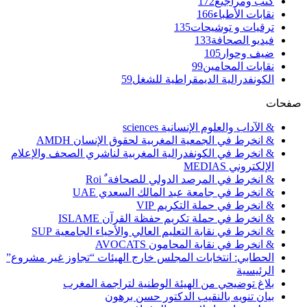
كتب ومراجيع
172
نقابات الأطباء
166
ترقيات و توشيحات
135
فيديو الصحافة
133
ضيف وحوار
105
نقابات المحامين
99
الكونفدرالية الديمقراطية للشغل
59
صفحات
& الآداب والعلوم الإنسانية sciences
& انخرط في الجمعية المغربية لحقوق الإنسان AMDH
& انخرط في الكونفدرالية المغربية لناشري الصحف والإعلام
الإلكتروني MEDIAS
& انخرط في المرصد الدولي للصحافة ٌ Roi
& انخرط في جامعة عبد المالك السعدي UAE
& انخرط في حملة التكريم VIP
& انخرط في حملة تكريم حفظة القرآن ISLAME
& انخرط في نقابة التعليم العالي والأحياء الجامعية SUP
& انخرط في نقابة المحامون AVOCATS
الحطابي: انتخابات المجلس خارج الهيئات “تجاوز غير مشروع”
الرئيسية
بلاغ توضيحي من الهيئة الوطنية لتراجمة المغرب
بيان تنويه بالنقيب الدكتور حسن برهون