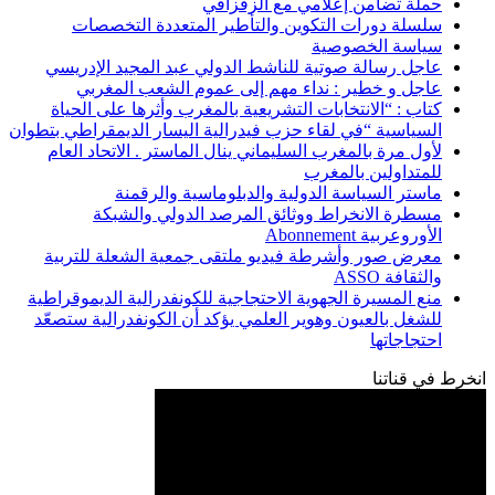
حملة تضامن إعلامي مع الزفزافي
سلسلة دورات التكوين والتأطير المتعددة التخصصات
سياسة الخصوصية
عاجل رسالة صوتية للناشط الدولي عبد المجيد الإدريسي
عاجل و خطير : نداء مهم إلى عموم الشعب المغربي
كتاب : “الانتخابات التشريعية بالمغرب وأثرها على الحياة
السياسية “في لقاء حزب فيدرالية اليسار الديمقراطي بتطوان
لأول مرة بالمغرب السليماني ينال الماستر . الاتحاد العام
للمتداولين بالمغرب
ماستر السياسة الدولية والدبلوماسية والرقمنة
مسطرة الانخراط ووثائق المرصد الدولي والشبكة
الأوروعربية Abonnement
معرض صور وأشرطة فيديو ملتقى جمعية الشعلة للتربية
والثقافة ASSO
منع المسيرة الجهوية الاحتجاجية للكونفدرالية الديموقراطية
للشغل بالعيون وهوير العلمي يؤكد أن الكونفدرالية ستصعّد
احتجاجاتها
انخرط في قناتنا