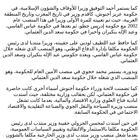
كما يستمر أحمد التوفيق وزيرا للأوقاف والشؤون الإسلامية، في
حكومة عزيز أخنوش، كأقدم وزير في تاريخ المغرب وتاريخ المنطقة
العربية، حيث تم تعيينه للمرة الأولى وزيرا في هذا المنصب عام
2002 مع حكومة إدريس جطو، ثم بعدها في حكومة عباس الفاسي،
وعبد الإله بنكيران وأخيرا في حكومة سعد الدين العثماني.
كما حافظ عبد اللطيف لوديي على حقيبته، وزيرا منتدبا لدى رئيس
الحكومة مكلفا بإدارة الدفاع الوطني، وهو المنصب الذي شغله خلال
حكومة عباس الفاسي، وبعده حكومتي عبد الإله بنكيران وسعد الدين
العثماني.
وبدوره، يستمر محمد حجوي في منصب الأمين العام للحكومة، وهو
المنصب الذي شغله خلال حكومة سعد الدين العثماني.
كما تضمنت لائحة وزراء حكومة أخنوش أسماء أخرى كانت حاضرة
في حكومة العثماني، لكن بحقائب وزارية مختلفة، حيث أسندت
لنادية فتاح العلوي وزارة الاقتصاد والمالية، بعدما كانت تشغل
منصب وزيرة السياحة والنقل الجوي والصناعة التقليدية والاقتصاد
الاجتماعي في الحكومة السابقة.
في حين أسندت لمحسن الجزولي حقيبة وزير منتدب لدى رئيس
الحكومة مكلفا بالاستثمار والالتقائية وتقييم السياسات العمومية،
بعدما شغل منصب وزير منتدب لدى وزير الخارجية مكلفا بالشؤون