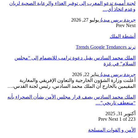
لجنة أممية تدعو المغرب إلى توفير الغذاء والرعاية الصحية لزيان
وعدم اتخاذ أي…
جريدة بريس ميديا
يوليو 27, 2026
Prev
Next
أنشطة الملك
ترند Trends Google Tendances
الملك محمد السادس يقبل دعوة ترامب للانضمام إلى “مجلس
السلام” في غزة
جريدة بريس ميديا
يناير 22, 2026
أعلنت وزارة الشؤون الخارجية والتعاون الإفريقي والمغاربة
المقيمين بالخارج أن الملك محمد السادس، رئيس لجنة القدس،…
الملك محمد السادس يصف قرار مجلس الأمن بشأن الصحراء بأنه
“منعطف تاريخي”…
أكتوبر 31, 2025
Prev
Next
1 of 223
الأمن و القوات المسلحة