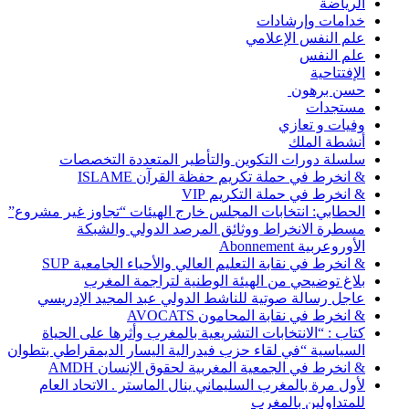
الرياضة
خدامات وإرشادات
علم النفس الإعلامي
علم النفس
الإفتتاحية
حسن برهون
مستجدات
وفيات و تعازي
أنشطة الملك
سلسلة دورات التكوين والتأطير المتعددة التخصصات
& انخرط في حملة تكريم حفظة القرآن ISLAME
& انخرط في حملة التكريم VIP
الحطابي: انتخابات المجلس خارج الهيئات “تجاوز غير مشروع”
مسطرة الانخراط ووثائق المرصد الدولي والشبكة
الأوروعربية Abonnement
& انخرط في نقابة التعليم العالي والأحياء الجامعية SUP
بلاغ توضيحي من الهيئة الوطنية لتراجمة المغرب
عاجل رسالة صوتية للناشط الدولي عبد المجيد الإدريسي
& انخرط في نقابة المحامون AVOCATS
كتاب : “الانتخابات التشريعية بالمغرب وأثرها على الحياة
السياسية “في لقاء حزب فيدرالية اليسار الديمقراطي بتطوان
& انخرط في الجمعية المغربية لحقوق الإنسان AMDH
لأول مرة بالمغرب السليماني ينال الماستر . الاتحاد العام
للمتداولين بالمغرب