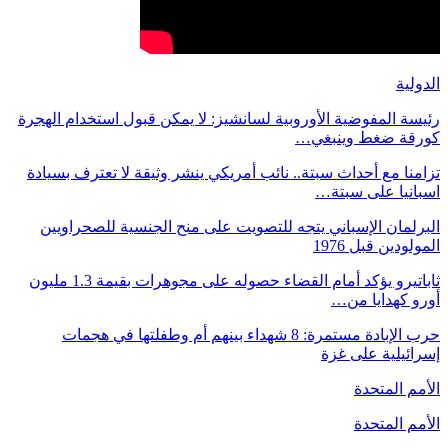
الدولية
رئيسة المفوضية الأوروبية لسانشيز: لا يمكن قبول استخدام الهجرة
كورقة ضغط وينبغي…
تزامنا مع أحداث سبتة.. نائب أمريكي ينشر وثيقة لا تعترف بسيادة
اسبانيا على سبتة…
البرلمان الإسباني يتجه للتصويت على منح الجنسية للصحراويين
المولودين قبل 1976
ثاباتيرو يؤكد أمام القضاء حصوله على مجوهرات بقيمة 1.3 مليون
أورو كهدايا من…
حرب الإبادة مستمرة: 8 شهداء بينهم أم وطفلتها في هجمات
إسرائيلية على غزة
الأمم المتحدة
الأمم المتحدة