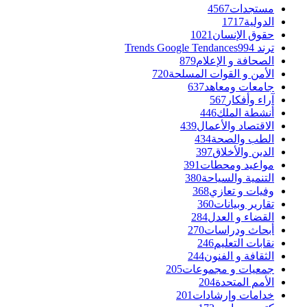
مستجدات
4567
الدولية
1717
حقوق الإنسان
1021
ترند Trends Google Tendances
994
الصحافة و الإعلام
879
الأمن و القوات المسلحة
720
جامعات ومعاهد
637
آراء وأفكار
567
أنشطة الملك
446
الاقتصاد والأعمال
439
الطب والصحة
434
الدين والأخلاق
397
مواعيد ومحطات
391
التنمية والسياحة
380
وفيات و تعازي
368
تقارير وبيانات
360
القضاء و العدل
284
أبحاث ودراسات
270
نقابات التعليم
246
الثقافة و الفنون
244
جمعيات و مجموعات
205
الأمم المتحدة
204
خدامات وإرشادات
201