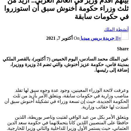
بينهم أقدم وزير في العالم العربي.. أزيد من
ثلث وزراء حكومة أخنوش سبق أن استوزروا
في حكومات سابقة
أنشطة الملك
By
جريدة بريس ميديا
On
أكتوبر 7, 2021
Share
عين الملك محمد السادس، اليوم الخميس (7 أكتوبر)، بالقصر الملكي
بمدينة فاس، حكومة عزيز أخنوش، والتي تضم 24 وزيرة ووزيرا،
إضافة إلى رئيسها.
وعرفت لائحة الوزراء المعينين، وجود عدة وجوه سبق لها تقلد
مناصب وزارية في حكومات سابقة، ويتعلق الأمر بأزيد من ثلث
الحكومة الجديدة، حيث إن تسعة وزراء في تشكيلة أخنوش سبق أن
أسندت لها حقائب وزارية.
ويتعلق الأمر بكل من عبد الوافي لفتيت وناصر بوريطة، اللذين
حافظا على المنصبين اللذين كانا يتحملانهما في حكومة سعد الدين
العثماني، حيث يستمر الأول وزيرا للداخلية والثاني وزيرا للخارجية.