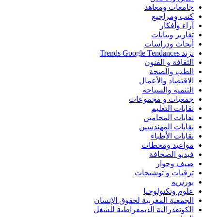
جامعات ومعاهد
كتب ومراجيع
آراء وأفكار
تقارير وبيانات
أبحاث ودراسات
ترند Trends Google Tendances
الثقافة و الفنون
الطب والصحة
الاقتصاد والأعمال
التنمية والسياحة
جمعيات و مجموعات
نقابات التعليم
نقابات المحامين
نقابات المهندسين
نقابات الأطباء
مواعيد ومحطات
فيديو الصحافة
ضيف وحوار
ترقيات و توشيحات
بورتريه
علوم وتكنولوجيا
الجمعية المغربية لحقوق الإنسان
الكونفدرالية الديمقراطية للشغل