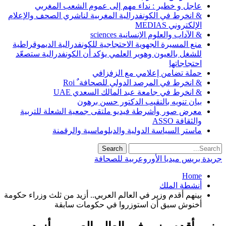
عاجل و خطير : نداء مهم إلى عموم الشعب المغربي
& انخرط في الكونفدرالية المغربية لناشري الصحف والإعلام
الإلكتروني MEDIAS
& الآداب والعلوم الإنسانية sciences
منع المسيرة الجهوية الاحتجاجية للكونفدرالية الديموقراطية
للشغل بالعيون وهوير العلمي يؤكد أن الكونفدرالية ستصعّد
احتجاجاتها
حملة تضامن إعلامي مع الزفزافي
& انخرط في المرصد الدولي للصحافة ٌ Roi
& انخرط في جامعة عبد المالك السعدي UAE
بيان تنويه بالنقيب الدكتور حسن برهون
معرض صور وأشرطة فيديو ملتقى جمعية الشعلة للتربية
والثقافة ASSO
ماستر السياسة الدولية والدبلوماسية والرقمنة
جريدة بريس ميديا الأوروعربية للصحافة
Home
أنشطة الملك
بينهم أقدم وزير في العالم العربي.. أزيد من ثلث وزراء حكومة
أخنوش سبق أن استوزروا في حكومات سابقة