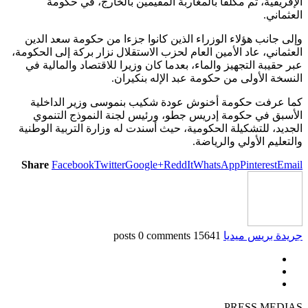
الإفريقية، ثم مكلفا بالمغاربة المقيمين بالخارج، في حكومة
العثماني.
وإلى جانب هؤلاء الوزراء الذين كانوا جزءا من حكومة سعد الدين
العثماني، عاد الأمين العام لحزب الاستقلال نزار بركة إلى الحكومة،
عبر حقيبة التجهيز والماء، بعدما كان وزيرا للاقتصاد والمالية في
النسخة الأولى من حكومة عبد الإله بنكيران.
كما عرفت حكومة أخنوش عودة شكيب بنموسى وزير الداخلية
الأسبق في حكومة إدريس جطو، ورئيس لجنة النموذج التنموي
الجديد، للتشكيلة الحكومية، حيث أسندت له وزارة التربية الوطنية
والتعليم الأولي والرياضة.
Share
Facebook
Twitter
Google+
ReddIt
WhatsApp
Pinterest
Email
جريدة بريس ميديا
15641 posts
0 comments
PRESS MEDIAS