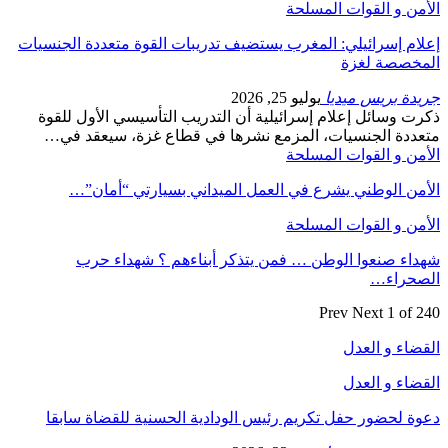
الأمن و القوات المسلحة
إعلام إسرائيلي: المغرب يستضيف تدريبات القوة متعددة الجنسيات
المخصصة لغزة
جريدة بريس ميديا
يوليو 25, 2026
ذكرت وسائل إعلام إسرائيلية أن التدريب التأسيسي الأول للقوة
متعددة الجنسيات، المزمع نشرها في قطاع غزة، سيعقد في…
الأمن و القوات المسلحة
الأمن الوطني يشرع في العمل الميداني بسيارتي “أمان”…
الأمن و القوات المسلحة
شهداء صنعوا الوطن … فمن يتذكر أبناءهم ؟ شهداء حرب
الصحراء…
Prev
Next
1 of 240
القضاء و العدل
القضاء و العدل
دعوة لحضور حفل تكريم رئيس الودادية الحسنية للقضاة سابقا