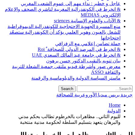
عاجل و خطير : نداء مهم إلى عموم الشعب المغربي
& انخرط في الكونفدرالية المغربية لناشري الصحف والإعلام
الإلكتروني MEDIAS
& الآداب والعلوم الإنسانية sciences
منع المسيرة الجهوية الاحتجاجية للكونفدرالية الديموقراطية
للشغل بالعيون وهوير العلمي يؤكد أن الكونفدرالية ستصعّد
احتجاجاتها
حملة تضامن إعلامي مع الزفزافي
& انخرط في المرصد الدولي للصحافة ٌ Roi
& انخرط في جامعة عبد المالك السعدي UAE
بيان تنويه بالنقيب الدكتور حسن برهون
معرض صور وأشرطة فيديو ملتقى جمعية الشعلة للتربية
والثقافة ASSO
ماستر السياسة الدولية والدبلوماسية والرقمنة
جريدة بريس ميديا الأوروعربية للصحافة
Home
الدولية
لليوم الثاني.. مظاهرات بالخرطوم تطالب بحكم مدني
والبرهان يتعهد بتسليم السلطة لحكومة مدنية منتخبة