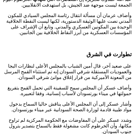
الجمعة ليست موجهة ضد الجيش، بل استهدفت الانقلابيين.
وأضاف عرمان أن مسألة انتقال رئاسة المجلس السيادي للمكون
المدني نصت عليها الوثيقة الدستورية، لكنها ليست النقطة الخلافية
الوحيدة بين المكونين العسكري والمدني. وتابع أن الإشراف على
المؤسسات العسكرية من أبرز النقاط الخلافية بين الجانبين.
تطوارت في الشرق
على صعيد آخر، قال أمين الشباب بالمجلس الأعلى لنظارات البجا
والعموديات المستقلة شرقي السودان إنه تم استثناء القمح المرسل
من المعونة الأميركية من قرار إغلاق موانئ شرقي السودان.
وأضاف عسكر أن المجلس سمح للسفينة التي تحمل القمح بتفريغ
حمولتها في ميناء بورتسودان لأسباب إنسانية، وفقا لتعبيره.
وأشار عسكر إلى أن المجلس الأعلى يناقش حاليا السماح بدخول
مواد طبية قادمة لوزارة الصحة السودانية عبر ميناء بورتسودان.
وشدد عسكر على أن المفاوضات مع الحكومة المركزية لم تراوح
مكانها، وأن الخرطوم كانت مشغولة فقط بالسماح بتصدير بترول
جنوب السودان.