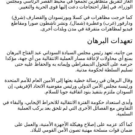
الغاز لتفريق متظاهرين تجمعوا في محيط القصر الرئاسي ومجلس
الوزراء، في إطار احتجاجات دعت إليها قوى الحرية والتغيير.
كما خرجت مظاهرات في كسلا وبورتسودان والقضارف (شرق)
ودارفور (غرب) وعطبرة (شمال). ونشر ناشطون صورا ومقاطع
فيديو لمظاهرات متفرقة في مدن وبلدات أخرى.
تعهدات البرهان
من جانبه، تعهد رئيس مجلس السيادة السوداني عبد الفتاح البرهان
بمنع أي محاولات لإعاقة مسار العملية الانتقالية من أي جهة، مؤكدا
حرصه على التحول الديمقراطي وإيمانه به والحفاظ عليه حتى
تسليم السلطة لحكومة مدنية.
وقال البرهان في رسالة خطية بعثها إلى الأمين العام للأمم المتحدة
ورئيسة مجلس الأمن الدولي ورئيس مفوضية الاتحاد الإفريقي، إن
السودان ملتزم بتنفيذ بنود اتفاقية جوبا للسلام.
وأبدى استعداد حكومة الفترة الانتقالية للانخراط الإيجابي، والبقاء في
التفاوض مع الفصائل الأخرى التي لم تلحق بعد بركب العملية
السلمية.
كما أكد عزمه على إصلاح وهيكلة الأجهزة الأمنية، والعمل على
ضمان قوات مسلحة مهنية تصون الأمن القومي للبلاد.