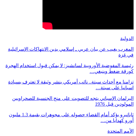
الدولية
المغرب يغيب عن بيان عربي ـ إسلامي يدين الانتهاكات الإسرائيلية
في غزة
رئيسة المفوضية الأوروبية لسانشيز: لا يمكن قبول استخدام الهجرة
كورقة ضغط وينبغي…
تزامنا مع أحداث سبتة.. نائب أمريكي ينشر وثيقة لا تعترف بسيادة
اسبانيا على سبتة…
البرلمان الإسباني يتجه للتصويت على منح الجنسية للصحراويين
المولودين قبل 1976
ثاباتيرو يؤكد أمام القضاء حصوله على مجوهرات بقيمة 1.3 مليون
أورو كهدايا من…
الأمم المتحدة