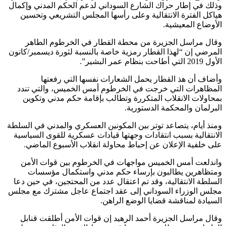
وذلك في إطار حراك الشارع السوداني لدعم الحكم المدني وإكمال
هياكل الفترة الانتقالية وعلى رأسها المجلس التشريعي وتحسين
الأوضاع المعيشية.
وقال مراسل الجزيرة من محطة القطار في الخرطوم الطاهر
المرضي إن “لهذا القطار رمزية خاصة بالنسبة لثورة ديسمبر/كانون
الأول 2019 التي أطاحت بنظام عمر البشير”.
وأضاف أن هذ القطار يحمل الشعارات نفسها التي رفعتها
المظاهرات التي خرجت في الخرطوم أمس الخميس، والتي تندد
بمحاولات الانقلاب المتكررة وتطالب بإقامة حكم مدني وتكوين
البرلمان والمحكمة الدستورية.
ومنذ أيام، يتصاعد توتر بين المكونين العسكري والمدني في السلطة
الانتقالية بسبب انتقادات وجهتها قيادات عسكرية للقوى السياسية
على خلفية الإعلان عن إحباط محاولة انقلاب الأسبوع الماضي.
واندلعت أمس الخميس مواجهات في الخرطوم بين قوات الأمن
ومتظاهرين يطالبون بإرساء حكم مدني واستكمال مؤسسات
السلطة الانتقالية، وقد تم اعتقال عدد من المحتجين، في حين دعا
مجلس الوزراء السوداني إلى عقد اجتماع عاجل مشترك مع مجلس
السيادة لمناقشة قضايا الوضع الراهن.
وقال مراسل الجزيرة أحمد الرهيد إن قوات الأمن أطلقت قنابل