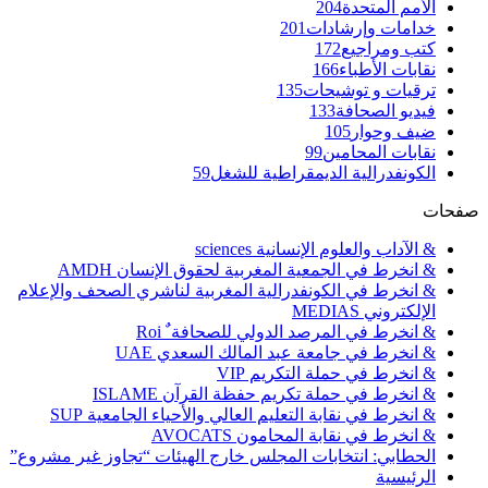
الأمم المتحدة
204
خدامات وإرشادات
201
كتب ومراجيع
172
نقابات الأطباء
166
ترقيات و توشيحات
135
فيديو الصحافة
133
ضيف وحوار
105
نقابات المحامين
99
الكونفدرالية الديمقراطية للشغل
59
صفحات
& الآداب والعلوم الإنسانية sciences
& انخرط في الجمعية المغربية لحقوق الإنسان AMDH
& انخرط في الكونفدرالية المغربية لناشري الصحف والإعلام
الإلكتروني MEDIAS
& انخرط في المرصد الدولي للصحافة ٌ Roi
& انخرط في جامعة عبد المالك السعدي UAE
& انخرط في حملة التكريم VIP
& انخرط في حملة تكريم حفظة القرآن ISLAME
& انخرط في نقابة التعليم العالي والأحياء الجامعية SUP
& انخرط في نقابة المحامون AVOCATS
الحطابي: انتخابات المجلس خارج الهيئات “تجاوز غير مشروع”
الرئيسية