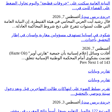
النيابة العامة سكتت على “خروقات فظيعة” واليوم تحاول الضغط
على القضاء للبت في…
جريدة بريس ميديا
أغسطس 7, 2026
قال رشيد آيت العربي المحامي في هيئة القنيطرة، إن النيابة العامة
التي ظلت لسنوات تتفرج على ذبح شروط المحاكمة العادلة…
شكوى في إسبانيا تستهدف مسؤولين مغاربة وإسبان في إطار
التحقيق بأحداث…
أغسطس 7, 2026
أفادت وسائل إعلام إسبانية بأن جمعية “هازتي أوير” (Hazte Oír)
تقدمت بشكوى أمام المحكمة الوطنية الإسبانية تتعلق…
Prev
Next
1 of 143
تقارير وبيانات
تقارير وبيانات
تقرير يسلط الضوء على انتهاكات طالت المهاجرين قبل وبعد دخول
سبتة ويوصي بالتحقيق…
جريدة بريس ميديا
أغسطس 3, 2026
المرتبة 122 عالميا.. التعليم يسجل أسوأ نتائج المغرب في مؤشر