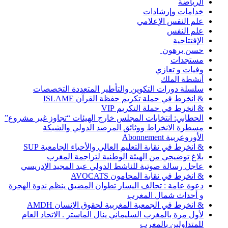
الرياضة
خدامات وإرشادات
علم النفس الإعلامي
علم النفس
الإفتتاحية
حسن برهون
مستجدات
وفيات و تعازي
أنشطة الملك
سلسلة دورات التكوين والتأطير المتعددة التخصصات
& انخرط في حملة تكريم حفظة القرآن ISLAME
& انخرط في حملة التكريم VIP
الحطابي: انتخابات المجلس خارج الهيئات “تجاوز غير مشروع”
مسطرة الانخراط ووثائق المرصد الدولي والشبكة
الأوروعربية Abonnement
& انخرط في نقابة التعليم العالي والأحياء الجامعية SUP
بلاغ توضيحي من الهيئة الوطنية لتراجمة المغرب
عاجل رسالة صوتية للناشط الدولي عبد المجيد الإدريسي
& انخرط في نقابة المحامون AVOCATS
دعوة عامة : تحالف اليسار تطوان المضيق ينظم ندوة الهجرة
و أحداث شمال المغرب
& انخرط في الجمعية المغربية لحقوق الإنسان AMDH
لأول مرة بالمغرب السليماني ينال الماستر . الاتحاد العام
للمتداولين بالمغرب