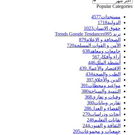
الأرشيف
Popular Categories
مستجدات
4577
الدولية
1718
حقوق الإنسان
1023
ترند Trends Google Tendances
995
الصحافة و الإعلام
879
الأمن و القوات المسلحة
720
جامعات ومعاهد
638
آراء وأفكار
567
أنشطة الملك
446
الاقتصاد والأعمال
439
الطب والصحة
434
الدين والأخلاق
397
مواعيد ومحطات
391
التنمية والسياحة
380
وفيات و تعازي
368
تقارير وبيانات
360
القضاء و العدل
286
أبحاث ودراسات
270
نقابات التعليم
246
الثقافة و الفنون
244
جمعيات و مجموعات
205