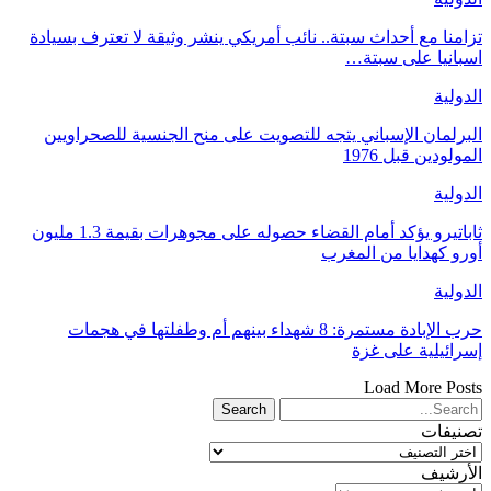
تزامنا مع أحداث سبتة.. نائب أمريكي ينشر وثيقة لا تعترف بسيادة
اسبانيا على سبتة…
الدولية
البرلمان الإسباني يتجه للتصويت على منح الجنسية للصحراويين
المولودين قبل 1976
الدولية
ثاباتيرو يؤكد أمام القضاء حصوله على مجوهرات بقيمة 1.3 مليون
أورو كهدايا من المغرب
الدولية
حرب الإبادة مستمرة: 8 شهداء بينهم أم وطفلتها في هجمات
إسرائيلية على غزة
Load More Posts
تصنيفات
تصنيفات
الأرشيف