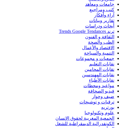
جامعات ومعاهد
كتب ومراجيع
آراء وأفكار
تقارير وبيانات
أبحاث ودراسات
ترند Trends Google Tendances
الثقافة و الفنون
الطب والصحة
الاقتصاد والأعمال
التنمية والسياحة
جمعيات و مجموعات
نقابات التعليم
نقابات المحامين
نقابات المهندسين
نقابات الأطباء
مواعيد ومحطات
فيديو الصحافة
ضيف وحوار
ترقيات و توشيحات
بورتريه
علوم وتكنولوجيا
الجمعية المغربية لحقوق الإنسان
الكونفدرالية الديمقراطية للشغل