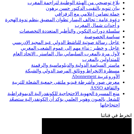
بلاغ توضيحي من الهيئة الوطنية لتراجمة المغرب
بيان تنويه بالنقيب الدكتور حسن برهون
حملة تضامن إعلامي مع الزفزافي
دعوة عامة : تحالف اليسار تطوان المضيق ينظم ندوة الهجرة
و أحداث شمال المغرب
سلسلة دورات التكوين والتأطير المتعددة التخصصات
سياسة الخصوصية
عاجل رسالة صوتية للناشط الدولي عبد المجيد الإدريسي
عاجل و خطير : نداء مهم إلى عموم الشعب المغربي
لأول مرة بالمغرب السليماني ينال الماستر . الاتحاد العام
للمتداولين بالمغرب
ماستر السياسة الدولية والدبلوماسية والرقمنة
مسطرة الانخراط ووثائق المرصد الدولي والشبكة
الأوروعربية Abonnement
معرض صور وأشرطة فيديو ملتقى جمعية الشعلة للتربية
والثقافة ASSO
منع المسيرة الجهوية الاحتجاجية للكونفدرالية الديموقراطية
للشغل بالعيون وهوير العلمي يؤكد أن الكونفدرالية ستصعّد
احتجاجاتها
انخرط في قناتنا