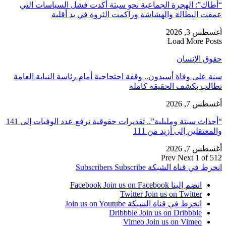
“أطاك”: الهجرة الجماعية نحو سبتة أكدت فشل السياسات التي
عمقت البطالة والهشاشة وراكمت الثروة في يد أقلية
أغسطس 3, 2026
Load More Posts
حقوق الإنسان
سنة على وفاة أسيدون.. وقفة احتجاجية أمام رئاسة النيابة العامة
تطالب بكشف الحقيقة كاملة
أغسطس 7, 2026
“أحداث سبتة ومليلية”.. تقديرات حقوقية ترفع عدد الوفيات إلى 141
والمعتقلين إلى أزيد من 111
أغسطس 7, 2026
Prev
Next
1 of 512
انخرط في قناة الشبكة
Subscribe
Subscribers
انضم إلينا Facebook
Join us on Facebook
Twitter
Join us on Twitter
انخرط في قناة الشبكة
Join us on Youtube
Dribbble
Join us on Dribbble
Vimeo
Join us on Vimeo