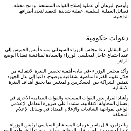
وأوضح البرهان أن عملية إصلاح القوات المسلحة، ودمج مختلف
فصائل العملية السلمية، عملية شديدة التعقيد لتعدد أطرافها
الداخلية.
دعوات حكومية
في المقابل، دعا مجلس الوزراء السوداني مساء أمس الخميس إلى
عقد اجتماع عاجل لمجلسي الوزراء والسيادة لمناقشة قضايا الوضع
الراهن.
وأكد مجلس الوزراء -في بيان- أهمية تحصين الفترة الانتقالية من
خلال تقييم الفترة الماضية بشفافية ووضوح، داعيا إلى بذل الجهود
لتمتين الشراكة بين العسكريين والمدنيين بما يحقق أهداف الفترة
الانتقالية.
وأشاد القرار بدور القوات المسلحة والقوات النظامية الأخرى في
إفشال المحاولة الانقلابية، مشددا على ضرورة التعامل الإعلامي
الواعي لمواجهة الشائعات والإعلام المضاد في وسائل الإعلام
المختلفة.
وبالتزامن، قال ياسر عرمان المستشار السياسي لرئيس الوزراء
عبد الله حمدوك للجزيرة إن المظاهرات التي شهدتها الخرطوم اليوم