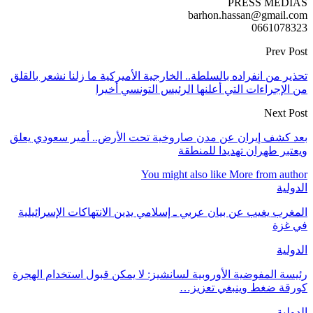
PRESS MEDIAS
barhon.hassan@gmail.com
0661078323
Prev Post
تحذير من انفراده بالسلطة.. الخارجية الأميركية ما زلنا نشعر بالقلق
من الإجراءات التي أعلنها الرئيس التونسي أخيرا
Next Post
بعد كشف إيران عن مدن صاروخية تحت الأرض.. أمير سعودي يعلق
ويعتبر طهران تهديدا للمنطقة
You might also like
More from author
الدولية
المغرب يغيب عن بيان عربي ـ إسلامي يدين الانتهاكات الإسرائيلية
في غزة
الدولية
رئيسة المفوضية الأوروبية لسانشيز: لا يمكن قبول استخدام الهجرة
كورقة ضغط وينبغي تعزيز…
الدولية