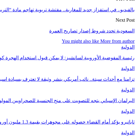
بالفيديو.. في استفزاز جديد للمغاربة.. مفتشة تربوية تهاجم مادة “التربي
Next Post
السعودية تحدد شروط إصدار تصاريح العمرة
You might also like
More from author
الدولية
رئيسة المفوضية الأوروبية لسانشيز: لا يمكن قبول استخدام الهجرة 
الدولية
تزامنا مع أحداث سبتة.. نائب أمريكي ينشر وثيقة لا تعترف بسيادة اسب
الدولية
البرلمان الإسباني يتجه للتصويت على منح الجنسية للصحراويين المولودين 
الدولية
ثاباتيرو يؤكد أمام القضاء حصوله على مجوهرات بقيمة 1.3 مليون أورو كهدايا من المغرب
الدولية