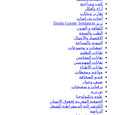
كتب ومراجيع
آراء وأفكار
تقارير وبيانات
أبحاث ودراسات
ترند Trends Google Tendances
الثقافة و الفنون
الطب والصحة
الاقتصاد والأعمال
التنمية والسياحة
جمعيات و مجموعات
نقابات التعليم
نقابات المحامين
نقابات المهندسين
نقابات الأطباء
مواعيد ومحطات
فيديو الصحافة
ضيف وحوار
ترقيات و توشيحات
بورتريه
علوم وتكنولوجيا
الجمعية المغربية لحقوق الإنسان
الكونفدرالية الديمقراطية للشغل
الرياضة