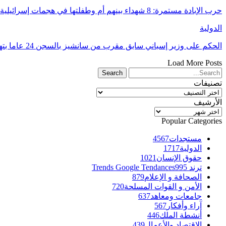
حرب الإبادة مستمرة: 8 شهداء بينهم أم وطفلتها في هجمات إسرائيلية على غزة
الدولية
الحكم على وزير إسباني سابق مقرب من سانشيز بالسجن 24 عاما بتهم فساد
Load More Posts
تصنيفات
تصنيفات
الأرشيف
الأرشيف
Popular Categories
مستجدات
4567
الدولية
1717
حقوق الإنسان
1021
ترند Trends Google Tendances
995
الصحافة و الإعلام
879
الأمن و القوات المسلحة
720
جامعات ومعاهد
637
آراء وأفكار
567
أنشطة الملك
446
الاقتصاد والأعمال
439