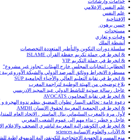
خدامات وإرشادات
علم النفس الإعلامي
علم النفس
الإفتتاحية
حسن برهون
مستجدات
وفيات و تعازي
أنشطة الملك
سلسلة دورات التكوين والتأطير المتعددة التخصصات
& انخرط في حملة تكريم حفظة القرآن ISLAME
& انخرط في حملة التكريم VIP
الحطابي: انتخابات المجلس خارج الهيئات “تجاوز غير مشروع”
مسطرة الانخراط ووثائق المرصد الدولي والشبكة الأوروعربية Abonnement
& انخرط في نقابة التعليم العالي والأحياء الجامعية SUP
بلاغ توضيحي من الهيئة الوطنية لتراجمة المغرب
عاجل رسالة صوتية للناشط الدولي عبد المجيد الإدريسي
& انخرط في نقابة المحامون AVOCATS
دعوة عامة : تحالف اليسار تطوان المضيق ينظم ندوة الهجرة و
& انخرط في الجمعية المغربية لحقوق الإنسان AMDH
لأول مرة بالمغرب السليماني ينال الماستر . الاتحاد العام للمتد
عاجل و خطير : نداء مهم إلى عموم الشعب المغربي
& انخرط في الكونفدرالية المغربية لناشري الصحف والإعلام الإلكترو
& الآداب والعلوم الإنسانية sciences
منع المسيرة الجهوية الاحتجاجية للكونفدرالية الديموقراطية للش