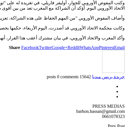
وكتب المفوض الأوروبي للجوار، أوليفر فاريلي، في تغريدة له على “تو
الاتحاد الأوروبي اليوم. أؤكد أن الشراكة مع المغرب تعد من بين أقوى ش
وأضاف المفوض الأوروبي “من المهم الحفاظ على هذه الشراكة، تعزيزها 
وكانت محكمة الاتحاد الأوروبي قد أصدرت، اليوم الأربعاء، حكمها بخ
وأكد المغرب والاتحاد الأوروبي، في بيان مشترك أعقب هذا القرار، أنهما
Share
Facebook
Twitter
Google+
ReddIt
WhatsApp
Pinterest
Email
جريدة بريس ميديا
15642 posts
0 comments
PRESS MEDIAS
barhon.hassan@gmail.com
0661078323
Prev Post