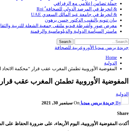
حملة تضامن إعلامي مع الزفزافي
& انخرط في المرصد الدولي للصحافة ٌ Roi
& انخرط في جامعة عبد المالك السعدي UAE
بيان تنويه بالنقيب الدكتور حسن برهون
معرض صور وأشرطة فيديو ملتقى جمعية الشعلة للتربية والثقافة SO
ماستر السياسة الدولية والدبلوماسية والرقمنة
جريدة بريس ميديا الأوروعربية للصحافة
Home
الدولية
المفوضية الأوروبية تطمئن المغرب عقب قرار “محكمة الاتحاد ال
المفوضية الأوروبية تطمئن المغرب عقب قرار “
الدولية
By
جريدة بريس ميديا
On
سبتمبر 30, 2021
Share
أكدت المفوضية الأوروبية، اليوم الأربعاء، على ضرورة الحفاظ على ال