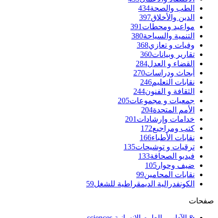
الطب والصحة
434
الدين والأخلاق
397
مواعيد ومحطات
391
التنمية والسياحة
380
وفيات و تعازي
368
تقارير وبيانات
360
القضاء و العدل
284
أبحاث ودراسات
270
نقابات التعليم
246
الثقافة و الفنون
244
جمعيات و مجموعات
205
الأمم المتحدة
204
خدامات وإرشادات
201
كتب ومراجيع
172
نقابات الأطباء
166
ترقيات و توشيحات
135
فيديو الصحافة
133
ضيف وحوار
105
نقابات المحامين
99
الكونفدرالية الديمقراطية للشغل
59
صفحات
& الآداب والعلوم الإنسانية sciences