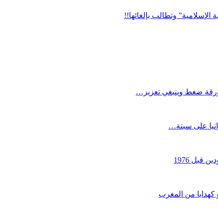
ة الإسلامية” وتطالب بإلغائها!!
كورقة ضغط وينبغي تعزيز…
انيا على سبتة…
قبل 1976