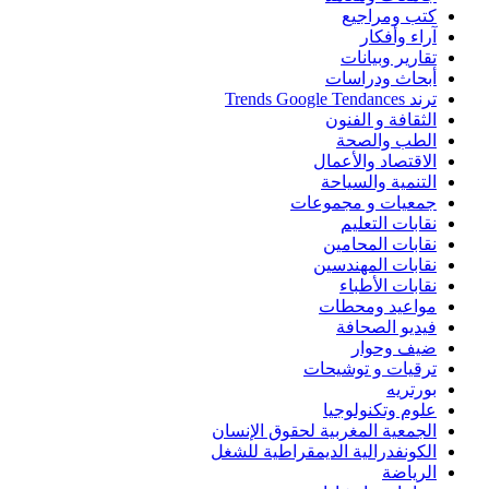
كتب ومراجيع
آراء وأفكار
تقارير وبيانات
أبحاث ودراسات
ترند Trends Google Tendances
الثقافة و الفنون
الطب والصحة
الاقتصاد والأعمال
التنمية والسياحة
جمعيات و مجموعات
نقابات التعليم
نقابات المحامين
نقابات المهندسين
نقابات الأطباء
مواعيد ومحطات
فيديو الصحافة
ضيف وحوار
ترقيات و توشيحات
بورتريه
علوم وتكنولوجيا
الجمعية المغربية لحقوق الإنسان
الكونفدرالية الديمقراطية للشغل
الرياضة