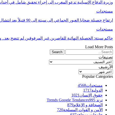
وزيرة الدفاع الإسبانية تدعو المغرب إلى إجراء تحقيق شامل في أحدا
مستجدات
ارتفاع حصيلة ضحايا العبور الجماعي إلى سبتة إلى 90 قتيلاً بعد انتشال جثث جديدة
مستجدات
حاكم سبتة: الحصيلة النهائية للقاصرين غير المرفوقين لم تتضح بعد..
Load More Posts
تصنيفات
تصنيفات
الأرشيف
الأرشيف
Popular Categories
مستجدات
4568
الدولية
1717
حقوق الإنسان
1021
ترند Trends Google Tendances
995
الصحافة و الإعلام
879
الأمن و القوات المسلحة
720
جامعات ومعاهد
637