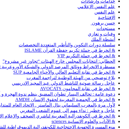
خدامات وإرشادات
علم النفس الإعلامي
علم النفس
الإفتتاحية
حسن برهون
مستجدات
وفيات و تعازي
أنشطة الملك
سلسلة دورات التكوين والتأطير المتعددة التخصصات
& انخرط في حملة تكريم حفظة القرآن ISLAME
& انخرط في حملة التكريم VIP
الحطابي: انتخابات المجلس خارج الهيئات “تجاوز غير مشروع”
مسطرة الانخراط ووثائق المرصد الدولي والشبكة الأوروعربية Abonnement
& انخرط في نقابة التعليم العالي والأحياء الجامعية SUP
بلاغ توضيحي من الهيئة الوطنية لتراجمة المغرب
عاجل رسالة صوتية للناشط الدولي عبد المجيد الإدريسي
& انخرط في نقابة المحامون AVOCATS
دعوة عامة : تحالف اليسار تطوان المضيق ينظم ندوة الهجرة و
& انخرط في الجمعية المغربية لحقوق الإنسان AMDH
لأول مرة بالمغرب السليماني ينال الماستر . الاتحاد العام للمتد
عاجل و خطير : نداء مهم إلى عموم الشعب المغربي
& انخرط في الكونفدرالية المغربية لناشري الصحف والإعلام الإلكترو
& الآداب والعلوم الإنسانية sciences
منع المسيرة الجهوية الاحتجاجية للكونفدرالية الديموقراطية للش