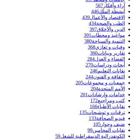
آراء وأفكار
567
أنشطة الملك
446
الاقتصاد والأعمال
439
الطب والصحة
434
الدين والأخلاق
397
مواعيد ومحطات
391
التنمية والسياحة
380
وفيات و تعازي
368
تقارير وبيانات
360
القضاء و العدل
284
أبحاث ودراسات
270
نقابات التعليم
246
الثقافة و الفنون
244
جمعيات و مجموعات
205
الأمم المتحدة
204
خدامات وإرشادات
201
كتب ومراجيع
172
نقابات الأطباء
166
ترقيات و توشيحات
135
فيديو الصحافة
133
ضيف وحوار
105
نقابات المحامين
99
الكونفدرالية الديمقراطية للشغل
59