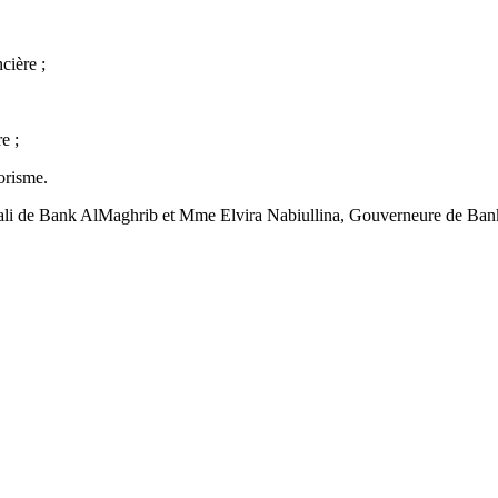
cière ;
e ;
orisme.
Wali de Bank AlMaghrib et Mme Elvira Nabiullina, Gouverneure de Bank