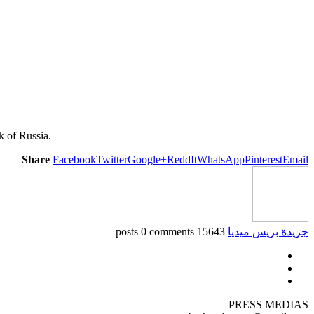
 of Russia.
Share
Facebook
Twitter
Google+
ReddIt
WhatsApp
Pinterest
Email
جريدة بريس ميديا
15643 posts
0 comments
PRESS MEDIAS