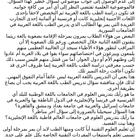
إلى عدم الوصول إلى جواب موضوعي لسؤال خطير كهذا السؤال.
فالموضوعية العلمية تقتضي النظر إلى أي أمر من كافة جوانبه.
قد تكون دراسة الطب باللغة العربية ثم التخصص لاحقاً بإحدى
اللغات الأجنبية إنجليزية كانت أو فرنسية أو ألمانية إحدى التجارب
الفريدة التي يمر بها الطالب الذي يدرس الطب باللغة العربية في
الجامعات السورية.
البعض من هؤلاء الطلاب يمرون بمرحلة الإقامة بصعوبة بالغة ريثما
يتقنون اللغة الثانية خلال التخصص. ورغم تلك الصعوبة إلا أن
المراقب لتطور هؤلاء الأطباء سيجد أن الغالبية العظمى منهم
يلمعون ويبزغون في اختصاصاتهم سواء بقوا في بلاد الغربة أم عادوا
إلى وطنهم الأم أو دول الجوار. أما من فشل منهم فليس سبب ذلك
حسب معرفتي دراسة الطب باللغة العربية إنما ظروف أخرى قد
تكون أعاقت رحلة التميز تلك.
هذا يعني أن التدريس باللغة العربية ليس عائقاً أمام التفوق المهني.
لذلك فإن مناقشة سؤال تدريس الطب باللغة العربية يجب أن يصاغ
بطريقة أخرى.
ما هو رأيك بتدريس العلوم في الجامعات باللغة الوطنية للبلد أي
الفرنسية في فرنسا والإنجليزية في الدول الناطقة بها والعبرية في
جامعات إسرائيل والعربية في جامعة بغداد ودمشق والقاهرة؟
هذا السؤال سيحيلنا بالضرورة إلى سؤال آخر مناظر؟
ما رأيك بتدريس العلوم في جامعات العالم قاطبة باللغة الإنجليزية؟
وهنا بيت القصيد.
إن تعليم العلوم التقنية أياً كانت ومنها الطب لابد أن يمر بمرحلة أولى
تسمى تعلم واستيعاب المفردات التقنية الخاصة بكل علم على حدة.