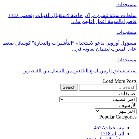
مستجدات
سلطات سبتة تنشئ مراكز خاصة لاستقبال الفتيات وتحصي 1342
قاصرا بالمدينة أعمار أغلبهم ما…
مستجدات
مسؤول أوروبي يدعو لاستخدام “التأشيرات والتجارة” كوسائل ضغط
على المغرب لضمان تعاونه في…
مستجدات
سبتة تسابق الزمن لمنع البالغين من التسلل بين القاصرين
Load More Posts
تصنيفات
تصنيفات
الأرشيف
الأرشيف
Popular Categories
مستجدات
4577
الدولية
1718