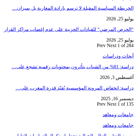
الخريطة السياسية المقبلة لا ترسم بإرادة المغاربة بل بميزان…
يوليو 25, 2026
“الحرص المرضي” للقيادات الحزبية على عدم إغضاب مراكز القرار
يوليو 25, 2026
Prev
Next
1 of 284
أبحاث ودراسات
دراسة: 81% من الشباب يتأثرون بمحتويات رقمية تشجع على…
أغسطس 3, 2026
دراسة: انخفاض المرونة المؤسسية يُقيّد قدرة المغرب على…
ديسمبر 16, 2025
Prev
Next
1 of 135
جامعات ومعاهد
جامعات ومعاهد
رسوم التعليم العالي الخيالية تجعل استكمال الدراسات العليا…