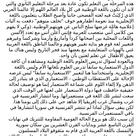
هذه المرحلة من التعلم تكون عادة بعد مرحلة التعليم الثانوي والتي
لابد أن تكون باللغة الوطنية في كل بلاد العالم اللهم إلا عالمنا العربي
الذي رُكِنَتْ فيه لغته الفصحى جانباً وأصبح الطلاب يتعلمون باللغة
الإنجليزية منذ نعومة أظفارهم خوف “تخلف متوهم” دفعت به آليات
إعلامية هائلة غرضها سلخ الناس عن هويتهم الوطنية. (وكي لا يفهم
من كلامي أنني متعصب للعربية فإنني أعلن أنني مع تعدد الألسن
واللغات المحلية بين أصحابها كرداً وأمازيغَ وأرمناً وشركساً وغيرهم
فتغيير لغة قوم هو بداية تغيير هويتهم وعالمنا الناطق باللغة العربية
غني بالهويات المتعايشة مع بعضها منذ فجر التاريخ وليس هناك ما
يعيق الأطفال عن تعلم لغتين بآن واحد.
وبالعودة لسؤال تدريس العلوم باللغة الوطنية ومشاهدة أن كافة
الدول الاستعمارية سابقاً تدرس العلوم بلغاتها الأم وليس باللغة
الإنجليزية. واستخدامنا هنا لتعبير “الاستعمارية سابقاً” ليس غرضه
الإحالة على الاستقطاب الوطني – الاستعماري الذي قد يتبادر إلى
الذهن ولا إلقاء اللوم على شماعة الاستعمار إنما هو توصيف لحالة
حقيقية حافظت فيها دولة الاستعمار على لغتها في الوقت الذي
سعت لنشر تلك اللغة في مستعمراتها. وما انتشار الفرنسية في
غرب وشمال غرب إفريقيا إلا شاهد حي على ذلك إلى يومنا هذا.
لكن يبقى سؤال لماذا لم تنتشر الفرنسية في سوريا انتشارها في
باقي المستعمرات الفرنسية.
إن سبب ذلك هو بزوغ الحالة القومية المقاومة للتتريك في نهايات
القرن التاسع عشر وبدايات القرن العشرين بين سكان سورية
والتمسك باللغة العربية الذي قام به مثقوفو البلاد المسلمون