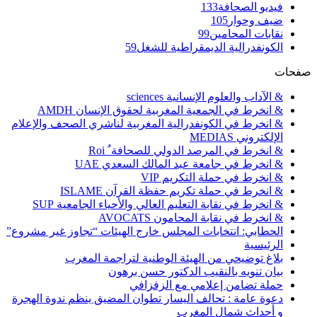
فيديو الصحافة
133
ضيف وحوار
105
نقابات المحامين
99
الكونفدرالية الديمقراطية للشغل
59
صفحات
& الآداب والعلوم الإنسانية sciences
& انخرط في الجمعية المغربية لحقوق الإنسان AMDH
& انخرط في الكونفدرالية المغربية لناشري الصحف والإعلام
الإلكتروني MEDIAS
& انخرط في المرصد الدولي للصحافة ٌ Roi
& انخرط في جامعة عبد المالك السعدي UAE
& انخرط في حملة التكريم VIP
& انخرط في حملة تكريم حفظة القرآن ISLAME
& انخرط في نقابة التعليم العالي والأحياء الجامعية SUP
& انخرط في نقابة المحامون AVOCATS
الحطابي: انتخابات المجلس خارج الهيئات “تجاوز غير مشروع”
الرئيسية
بلاغ توضيحي من الهيئة الوطنية لتراجمة المغرب
بيان تنويه بالنقيب الدكتور حسن برهون
حملة تضامن إعلامي مع الزفزافي
دعوة عامة : تحالف اليسار تطوان المضيق ينظم ندوة الهجرة
و أحداث شمال المغرب