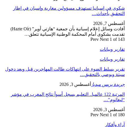
شكوى في إسبانيا تستهدف مسؤولين مغاربة وإسبان في إطار
التحقيق بأحداث…
أغسطس 7, 2026
أفادت وسائل إعلام إسبانية بأن جمعية “هازتي أوير” (Hazte Oír)
تقدمت بشكوى أمام المحكمة الوطنية الإسبانية تتعلق…
Prev
Next
1 of 143
تقارير وبيانات
تقارير وبيانات
تقرير يسلط الضوء على انتهاكات طالت المهاجرين قبل وبعد دخول
سبتة ويوصي بالتحقيق…
جريدة بريس ميديا
أغسطس 3, 2026
المرتبة 122 عالميا.. التعليم يسجل أسوأ نتائج المغرب في مؤشر
“ليغاتوم”…
أغسطس 3, 2026
Prev
Next
1 of 180
آراء وأفكار