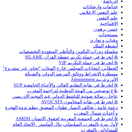
الرياضة
خدامات وإرشادات
علم النفس الإعلامي
علم النفس
الإفتتاحية
حسن برهون
مستجدات
وفيات و تعازي
أنشطة الملك
سلسلة دورات التكوين والتأطير المتعددة التخصصات
& انخرط في حملة تكريم حفظة القرآن ISLAME
& انخرط في حملة التكريم VIP
الحطابي: انتخابات المجلس خارج الهيئات “تجاوز غير مشروع”
مسطرة الانخراط ووثائق المرصد الدولي والشبكة
الأوروعربية Abonnement
& انخرط في نقابة التعليم العالي والأحياء الجامعية SUP
بلاغ توضيحي من الهيئة الوطنية لتراجمة المغرب
عاجل رسالة صوتية للناشط الدولي عبد المجيد الإدريسي
& انخرط في نقابة المحامون AVOCATS
دعوة عامة : تحالف اليسار تطوان المضيق ينظم ندوة الهجرة
و أحداث شمال المغرب
& انخرط في الجمعية المغربية لحقوق الإنسان AMDH
لأول مرة بالمغرب السليماني ينال الماستر . الاتحاد العام
للمتداولين بالمغرب