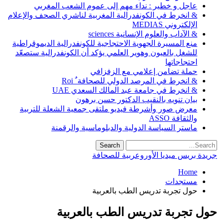
عاجل و خطير : نداء مهم إلى عموم الشعب المغربي
& انخرط في الكونفدرالية المغربية لناشري الصحف والإعلام
الإلكتروني MEDIAS
& الآداب والعلوم الإنسانية sciences
منع المسيرة الجهوية الاحتجاجية للكونفدرالية الديموقراطية
للشغل بالعيون وهوير العلمي يؤكد أن الكونفدرالية ستصعّد
احتجاجاتها
حملة تضامن إعلامي مع الزفزافي
& انخرط في المرصد الدولي للصحافة ٌ Roi
& انخرط في جامعة عبد المالك السعدي UAE
بيان تنويه بالنقيب الدكتور حسن برهون
معرض صور وأشرطة فيديو ملتقى جمعية الشعلة للتربية
والثقافة ASSO
ماستر السياسة الدولية والدبلوماسية والرقمنة
جريدة بريس ميديا الأوروعربية للصحافة
Home
مستجدات
حول تجربة تدريس الطب بالعربية
حول تجربة تدريس الطب بالعربية