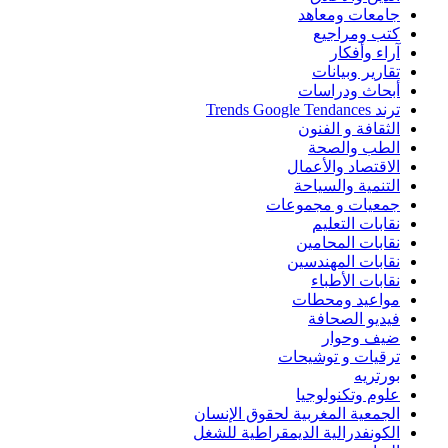
جامعات ومعاهد
كتب ومراجيع
آراء وأفكار
تقارير وبيانات
أبحاث ودراسات
ترند Trends Google Tendances
الثقافة و الفنون
الطب والصحة
الاقتصاد والأعمال
التنمية والسياحة
جمعيات و مجموعات
نقابات التعليم
نقابات المحامين
نقابات المهندسين
نقابات الأطباء
مواعيد ومحطات
فيديو الصحافة
ضيف وحوار
ترقيات و توشيحات
بورتريه
علوم وتكنولوجيا
الجمعية المغربية لحقوق الإنسان
الكونفدرالية الديمقراطية للشغل