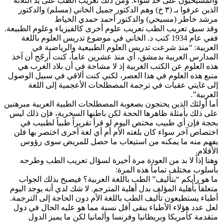
والمسيحيون على حد سواء. ومن ذلك تعريب الطب على يد الثلاثة
الذين عرفوا بـ (٣ خ) وهم الدكتور جميل الخاني (مسلم) والدكتور
مرشد خاطر (مسيحي) والدكتور أحمد حمدي الخياط
وقد سبق تعريب الطب تعريب علوم أخرى كالفيزياء وعلوم الطبيعة.
ففي عام 1934 كتب د. الخاني في موضوع تدريس العلوم باللغة
العربية: “منذ شرعت تدريس العلوم الطبيعية والرياضية في
المدارس العربية بدمشق، أي منذ عشرين عاماً، كنت أرجّح أن آخذ
هذه العلوم عن الكتب الغربية إذ لا مشاحة في أن بلاد الغرب هي
منبع هذه العلوم في هذا العصر، لكني كنت ألاقي في سبيل الوصول
إلى غايتي عقبات في ترجمة المصطلحات الأعجمية إلى اللغة
العربية”.
أما أولئك الذين يحتجون بصعوبة المصطلحات الطبية العربية مبرهنين
على ذلك بأمثلة ظاهرها الحجة لكن باطنها السخرية، فإن ذلك ليس
بحجة فإن أي طبيب مختص اليوم لو قرأ تقريراً طبياً لطبيب في
اختصاص آخر سواء كان بلغته الأم أم أي لغة أخرى اختصر بها فلن
يفهم منه ما يمكنه من استيعاب ما حصل للمريض سوى رؤوس
الأقلام.
وهنا إذاً لا بد من العودة مرة أخيرة لسؤال تعريب الطب وطرحه
بأسلوب مختلف تماماً هذه المرة:
ما هو رأيكم “بتأليف” الطب باللغة العربية؟ فيصبح بذلك الجواب
متعلقاً بأهلية المؤلف بدل أهلية المترجم. لا شك لدي أنه يوجد اليوم
أطباء يستطيعون تأليف الطب باللغة الأم دون الحاجة إلى الترجمة.
لعل عدد هؤلاء الأطباء يبقى أقل نسبة مما هو عليه الحال في دول
متقدمة كأمريكا وبريطانيا وفرنسا وألمانيا لكن ما يميز الدول