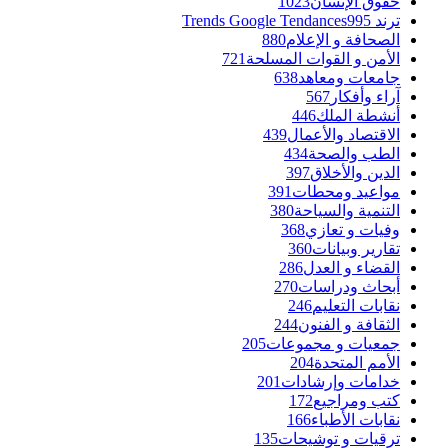
حقوق الإنسان
1023
ترند Trends Google Tendances
995
الصحافة و الإعلام
880
الأمن و القوات المسلحة
721
جامعات ومعاهد
638
آراء وأفكار
567
أنشطة الملك
446
الاقتصاد والأعمال
439
الطب والصحة
434
الدين والأخلاق
397
مواعيد ومحطات
391
التنمية والسياحة
380
وفيات و تعازي
368
تقارير وبيانات
360
القضاء و العدل
286
أبحاث ودراسات
270
نقابات التعليم
246
الثقافة و الفنون
244
جمعيات و مجموعات
205
الأمم المتحدة
204
خدامات وإرشادات
201
كتب ومراجيع
172
نقابات الأطباء
166
ترقيات و توشيحات
135