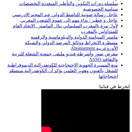
سلسلة دورات التكوين والتأطير المتعددة التخصصات
سياسة الخصوصية
عاجل رسالة صوتية للناشط الدولي عبد المجيد الإدريسي
عاجل و خطير : نداء مهم إلى عموم الشعب المغربي
لأول مرة بالمغرب السليماني ينال الماستر . الاتحاد العام
للمتداولين بالمغرب
ماستر السياسة الدولية والدبلوماسية والرقمنة
مسطرة الانخراط ووثائق المرصد الدولي والشبكة
الأوروعربية Abonnement
معرض صور وأشرطة فيديو ملتقى جمعية الشعلة للتربية
والثقافة ASSO
منع المسيرة الجهوية الاحتجاجية للكونفدرالية الديموقراطية
للشغل بالعيون وهوير العلمي يؤكد أن الكونفدرالية ستصعّد
احتجاجاتها
انخرط في قناتنا