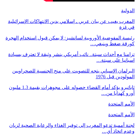
الدولية
المغرب يغيب عن بيان عربي ـ إسلامي يدين الانتهاكات الإسرائيلية
في غزة
رئيسة المفوضية الأوروبية لسانشيز: لا يمكن قبول استخدام الهجرة
كورقة ضغط وينبغي…
تزامنا مع أحداث سبتة.. نائب أمريكي ينشر وثيقة لا تعترف بسيادة
اسبانيا على سبتة…
البرلمان الإسباني يتجه للتصويت على منح الجنسية للصحراويين
المولودين قبل 1976
ثاباتيرو يؤكد أمام القضاء حصوله على مجوهرات بقيمة 1.3 مليون
أورو كهدايا من…
الأمم المتحدة
الأمم المتحدة
لجنة أممية تدعو المغرب إلى توفير الغذاء والرعاية الصحية لزيان
وعدم اتخاذ أي…