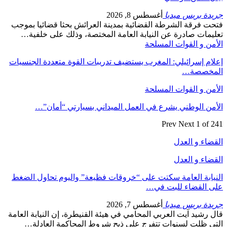
جريدة بريس ميديا
أغسطس 8, 2026
فتحت فرقة الشرطة القضائية بمدينة العرائش بحثا قضائيا بموجب
تعليمات صادرة عن النيابة العامة المختصة، وذلك على خلفية…
الأمن و القوات المسلحة
إعلام إسرائيلي: المغرب يستضيف تدريبات القوة متعددة الجنسيات
المخصصة…
الأمن و القوات المسلحة
الأمن الوطني يشرع في العمل الميداني بسيارتي “أمان”…
Prev
Next
1 of 241
القضاء و العدل
القضاء و العدل
النيابة العامة سكتت على “خروقات فظيعة” واليوم تحاول الضغط
على القضاء للبت في…
جريدة بريس ميديا
أغسطس 7, 2026
قال رشيد آيت العربي المحامي في هيئة القنيطرة، إن النيابة العامة
التي ظلت لسنوات تتفرج على ذبح شروط المحاكمة العادلة…