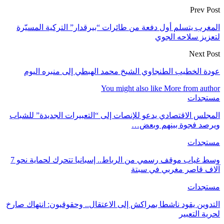
Prev Post
المغرب يتسلم أول دفعة من طائرات “بيرقدار” التركية المسيّرة
لتعزيز سلاحه الجوي
Next Post
عودة الخطيب الطنجاوي الشيخ محمد الهبطي إلى منبره اليوم
You might also like
More from author
مستجدات
المجلس الاقتصادي يدعو للإنصات إلى “التعبيرات الجديدة” للشباب
ويرصد فجوة بينهم وبعض…
مستجدات
وسط غياب موقف رسمي من الرباط.. إسبانيا تتحرك لحماية نحو 7
آلاف قاصر مغربي في سبتة
مستجدات
التدوين يقود ناشطا بمراكش إلى الاعتقال.. وحقوقيون: انتهاك صارخ
لحرية التعبير