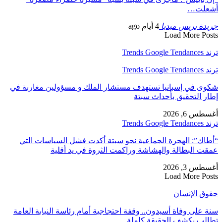
أشعلت…
جريدة بريس ميديا
4 أيام ago
Load More Posts
ترند Trends Google Tendances
ترند Trends Google Tendances
شكوى في إسبانيا تستهدف مستشار الملك و مسؤولين مغاربة في
إطار التحقيق بأحداث سبتة
أغسطس 6, 2026
ترند Trends Google Tendances
“أطاك”: الهجرة الجماعية نحو سبتة أكدت فشل السياسات التي
عمقت البطالة والهشاشة وراكمت الثروة في يد أقلية
أغسطس 3, 2026
Load More Posts
حقوق الإنسان
سنة على وفاة أسيدون.. وقفة احتجاجية أمام رئاسة النيابة العامة
تطالب بكشف الحقيقة كاملة