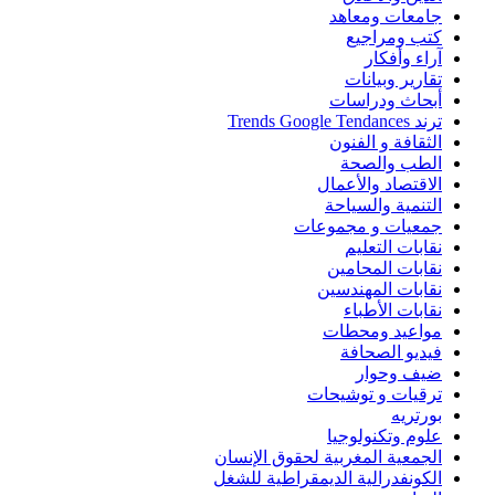
جامعات ومعاهد
كتب ومراجيع
آراء وأفكار
تقارير وبيانات
أبحاث ودراسات
ترند Trends Google Tendances
الثقافة و الفنون
الطب والصحة
الاقتصاد والأعمال
التنمية والسياحة
جمعيات و مجموعات
نقابات التعليم
نقابات المحامين
نقابات المهندسين
نقابات الأطباء
مواعيد ومحطات
فيديو الصحافة
ضيف وحوار
ترقيات و توشيحات
بورتريه
علوم وتكنولوجيا
الجمعية المغربية لحقوق الإنسان
الكونفدرالية الديمقراطية للشغل