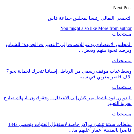
Next Post
التجمعي البقالي رئيسا لمجلس جماعة فاس
You might also like
More from author
مستجدات
المجلس الاقتصادي يدعو للإنصات إلى “التعبيرات الجديدة” للشباب
ويرصد فجوة بينهم وبعض…
مستجدات
وسط غياب موقف رسمي من الرباط.. إسبانيا تتحرك لحماية نحو 7
آلاف قاصر مغربي في سبتة
مستجدات
التدوين يقود ناشطا بمراكش إلى الاعتقال.. وحقوقيون: انتهاك صارخ
لحرية التعبير
مستجدات
سلطات سبتة تنشئ مراكز خاصة لاستقبال الفتيات وتحصي 1342
قاصرا بالمدينة أعمار أغلبهم ما…