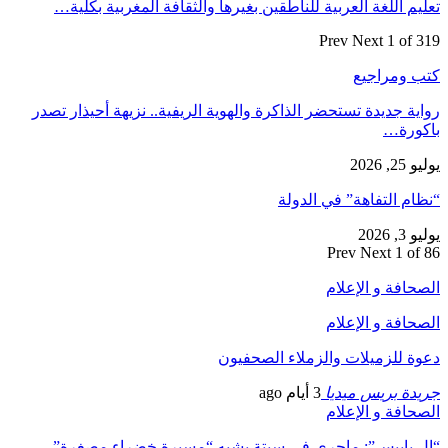
تعليم اللغة العربية للناطقين بغيرها والثقافة المغربية بكلية…
Prev
Next
1 of 319
كتب ومراجيع
رواية جديدة تستحضر الذاكرة والهوية الريفية.. نزيهة أحيذار تصدر
باكورة…
يوليو 25, 2026
“نظام التفاهة” في الدولة
يوليو 3, 2026
Prev
Next
1 of 86
الصحافة و الإعلام
الصحافة و الإعلام
دعوة للزميلات والزملاء الصحفيون
جريدة بريس ميديا
3 أيام ago
الصحافة و الإعلام
“إل باييس”: ماجرى في سبتة يشبه “مسيرة خضراء مصغرة”