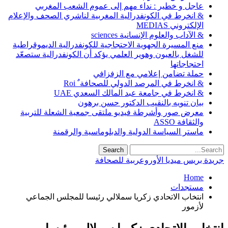
عاجل و خطير : نداء مهم إلى عموم الشعب المغربي
& انخرط في الكونفدرالية المغربية لناشري الصحف والإعلام
الإلكتروني MEDIAS
& الآداب والعلوم الإنسانية sciences
منع المسيرة الجهوية الاحتجاجية للكونفدرالية الديموقراطية
للشغل بالعيون وهوير العلمي يؤكد أن الكونفدرالية ستصعّد
احتجاجاتها
حملة تضامن إعلامي مع الزفزافي
& انخرط في المرصد الدولي للصحافة ٌ Roi
& انخرط في جامعة عبد المالك السعدي UAE
بيان تنويه بالنقيب الدكتور حسن برهون
معرض صور وأشرطة فيديو ملتقى جمعية الشعلة للتربية
والثقافة ASSO
ماستر السياسة الدولية والدبلوماسية والرقمنة
جريدة بريس ميديا الأوروعربية للصحافة
Home
مستجدات
انتخاب الاتحادي زكريا سملالي رئيسا للمجلس الجماعي
لأزمور