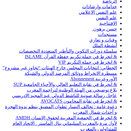
الرياضة
خدامات وإرشادات
علم النفس الإعلامي
علم النفس
الإفتتاحية
حسن برهون
مستجدات
وفيات و تعازي
أنشطة الملك
سلسلة دورات التكوين والتأطير المتعددة التخصصات
& انخرط في حملة تكريم حفظة القرآن ISLAME
& انخرط في حملة التكريم VIP
الحطابي: انتخابات المجلس خارج الهيئات “تجاوز غير مشروع”
مسطرة الانخراط ووثائق المرصد الدولي والشبكة
الأوروعربية Abonnement
& انخرط في نقابة التعليم العالي والأحياء الجامعية SUP
بلاغ توضيحي من الهيئة الوطنية لتراجمة المغرب
عاجل رسالة صوتية للناشط الدولي عبد المجيد الإدريسي
& انخرط في نقابة المحامون AVOCATS
دعوة عامة : تحالف اليسار تطوان المضيق ينظم ندوة الهجرة
و أحداث شمال المغرب
& انخرط في الجمعية المغربية لحقوق الإنسان AMDH
لأول مرة بالمغرب السليماني ينال الماستر . الاتحاد العام
للمتداولين بالمغرب