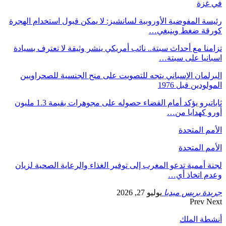
في غزة
رئيسة المفوضية الأوروبية لسانشيز: لا يمكن قبول استخدام الهجرة
كورقة ضغط وينبغي…
تزامنا مع أحداث سبتة.. نائب أمريكي ينشر وثيقة لا تعترف بسيادة
اسبانيا على سبتة…
البرلمان الإسباني يتجه للتصويت على منح الجنسية للصحراويين
المولودين قبل 1976
ثاباتيرو يؤكد أمام القضاء حصوله على مجوهرات بقيمة 1.3 مليون
أورو كهدايا من…
الأمم المتحدة
الأمم المتحدة
لجنة أممية تدعو المغرب إلى توفير الغذاء والرعاية الصحية لزيان
وعدم اتخاذ أي…
جريدة بريس ميديا
يوليو 27, 2026
Prev
Next
أنشطة الملك