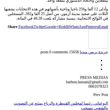
بمقعدين والاتحاد الدستوري بمقعد واحد.
وأدلى 12 ألفا و256 ناخبا وناخبة بأصواتهم في هذه الانتخابات بشقيها
الثلاث على صعيد مدينة أزمور، من أصل 25 ألفا و382، المسجلين
في اللوائح الانتخابية، بنسبة مشاركة بلغت 48.28 في المائة،
Share
Facebook
Twitter
Google+
ReddIt
WhatsApp
Pinterest
Email
جريدة بريس ميديا
15658 posts
0 comments
PRESS MEDIAS
barhon.hassan@gmail.com
0661078323
Prev Post
البوعناني رئيسا لمجلس القنيطرة والرباح يمتنع عن التصويت
والشعبي ينسحب