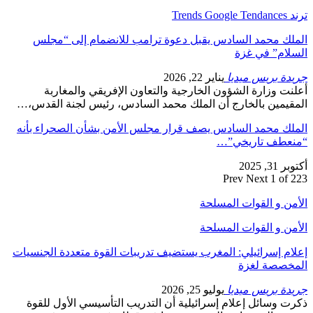
ترند Trends Google Tendances
الملك محمد السادس يقبل دعوة ترامب للانضمام إلى “مجلس
السلام” في غزة
جريدة بريس ميديا
يناير 22, 2026
أعلنت وزارة الشؤون الخارجية والتعاون الإفريقي والمغاربة
المقيمين بالخارج أن الملك محمد السادس، رئيس لجنة القدس،…
الملك محمد السادس يصف قرار مجلس الأمن بشأن الصحراء بأنه
“منعطف تاريخي”…
أكتوبر 31, 2025
Prev
Next
1 of 223
الأمن و القوات المسلحة
الأمن و القوات المسلحة
إعلام إسرائيلي: المغرب يستضيف تدريبات القوة متعددة الجنسيات
المخصصة لغزة
جريدة بريس ميديا
يوليو 25, 2026
ذكرت وسائل إعلام إسرائيلية أن التدريب التأسيسي الأول للقوة