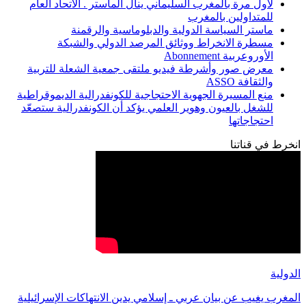
لأول مرة بالمغرب السليماني ينال الماستر . الاتحاد العام
للمتداولين بالمغرب
ماستر السياسة الدولية والدبلوماسية والرقمنة
مسطرة الانخراط ووثائق المرصد الدولي والشبكة
الأوروعربية Abonnement
معرض صور وأشرطة فيديو ملتقى جمعية الشعلة للتربية
والثقافة ASSO
منع المسيرة الجهوية الاحتجاجية للكونفدرالية الديموقراطية
للشغل بالعيون وهوير العلمي يؤكد أن الكونفدرالية ستصعّد
احتجاجاتها
انخرط في قناتنا
الدولية
المغرب يغيب عن بيان عربي ـ إسلامي يدين الانتهاكات الإسرائيلية