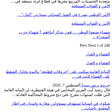
متعددة الجنسيات، المزمع نشرها في قطاع غزة، سيعقد في…
الأمن و القوات المسلحة
الأمن الوطني يشرع في العمل الميداني بسيارتي “أمان”…
الأمن و القوات المسلحة
شهداء صنعوا الوطن … فمن يتذكر أبناءهم ؟ شهداء حرب
الصحراء…
Prev
Next
1 of 240
القضاء و العدل
القضاء و العدل
النيابة العامة سكتت على “خروقات فظيعة” واليوم تحاول الضغط
على القضاء للبت في…
جريدة بريس ميديا
أغسطس 7, 2026
قال رشيد آيت العربي المحامي في هيئة القنيطرة، إن النيابة العامة
التي ظلت لسنوات تتفرج على ذبح شروط المحاكمة العادلة…
شكوى في إسبانيا تستهدف مسؤولين مغاربة وإسبان في إطار
التحقيق بأحداث…