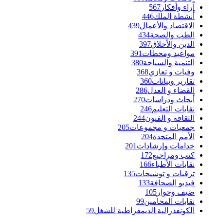
آراء وأفكار
567
أنشطة الملك
446
الاقتصاد والأعمال
439
الطب والصحة
434
الدين والأخلاق
397
مواعيد ومحطات
391
التنمية والسياحة
380
وفيات و تعازي
368
تقارير وبيانات
360
القضاء و العدل
286
أبحاث ودراسات
270
نقابات التعليم
246
الثقافة و الفنون
244
جمعيات و مجموعات
205
الأمم المتحدة
204
خدامات وإرشادات
201
كتب ومراجيع
172
نقابات الأطباء
166
ترقيات و توشيحات
135
فيديو الصحافة
133
ضيف وحوار
105
نقابات المحامين
99
الكونفدرالية الديمقراطية للشغل
59