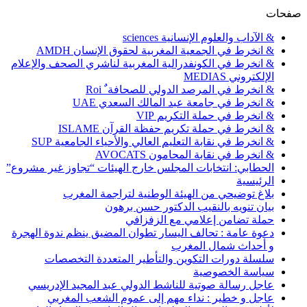
صفحات
& الآداب والعلوم الإنسانية sciences
& انخرط في الجمعية المغربية لحقوق الإنسان AMDH
& انخرط في الكونفدرالية المغربية لناشري الصحف والإعلام
الإلكتروني MEDIAS
& انخرط في المرصد الدولي للصحافة ٌ Roi
& انخرط في جامعة عبد المالك السعدي UAE
& انخرط في حملة التكريم VIP
& انخرط في حملة تكريم حفظة القرآن ISLAME
& انخرط في نقابة التعليم العالي والأحياء الجامعية SUP
& انخرط في نقابة المحامون AVOCATS
الحطابي: انتخابات المجلس خارج الهيئات “تجاوز غير مشروع”
الرئيسية
بلاغ توضيحي من الهيئة الوطنية لتراجمة المغرب
بيان تنويه بالنقيب الدكتور حسن برهون
حملة تضامن إعلامي مع الزفزافي
دعوة عامة : تحالف اليسار تطوان المضيق ينظم ندوة الهجرة
و أحداث شمال المغرب
سلسلة دورات التكوين والتأطير المتعددة التخصصات
سياسة الخصوصية
عاجل رسالة صوتية للناشط الدولي عبد المجيد الإدريسي
عاجل و خطير : نداء مهم إلى عموم الشعب المغربي