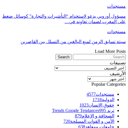
مستجدات
مسؤول أوروبي يدعو لاستخدام “التأشيرات والتجارة” كوسائل ضغط
على المغرب لضمان تعاونه في…
مستجدات
سبتة تسابق الزمن لمنع البالغين من التسلل بين القاصرين
Load More Posts
تصنيفات
تصنيفات
الأرشيف
الأرشيف
Popular Categories
مستجدات
4577
الدولية
1718
حقوق الإنسان
1023
ترند Trends Google Tendances
995
الصحافة و الإعلام
879
الأمن و القوات المسلحة
720
جامعات ومعاهد
638