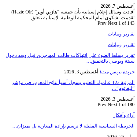
أغسطس 7, 2026
أفادت وسائل إعلام إسبانية بأن جمعية “هازتي أوير” (Hazte Oír)
تقدمت بشكوى أمام المحكمة الوطنية الإسبانية تتعلق…
Prev
Next
1 of 143
تقارير وبيانات
تقارير وبيانات
تقرير يسلط الضوء على انتهاكات طالت المهاجرين قبل وبعد دخول
سبتة ويوصي بالتحقيق…
جريدة بريس ميديا
أغسطس 3, 2026
المرتبة 122 عالميا.. التعليم يسجل أسوأ نتائج المغرب في مؤشر
“ليغاتوم”…
أغسطس 3, 2026
Prev
Next
1 of 180
آراء وأفكار
الخريطة السياسية المقبلة لا ترسم بإرادة المغاربة بل بميزان…
يوليو 25, 2026