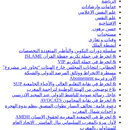
الرياضة
خدامات وإرشادات
علم النفس الإعلامي
علم النفس
الإفتتاحية
حسن برهون
مستجدات
وفيات و تعازي
أنشطة الملك
سلسلة دورات التكوين والتأطير المتعددة التخصصات
& انخرط في حملة تكريم حفظة القرآن ISLAME
& انخرط في حملة التكريم VIP
الحطابي: انتخابات المجلس خارج الهيئات “تجاوز غير مشروع”
مسطرة الانخراط ووثائق المرصد الدولي والشبكة
الأوروعربية Abonnement
& انخرط في نقابة التعليم العالي والأحياء الجامعية SUP
بلاغ توضيحي من الهيئة الوطنية لتراجمة المغرب
عاجل رسالة صوتية للناشط الدولي عبد المجيد الإدريسي
& انخرط في نقابة المحامون AVOCATS
دعوة عامة : تحالف اليسار تطوان المضيق ينظم ندوة الهجرة
و أحداث شمال المغرب
& انخرط في الجمعية المغربية لحقوق الإنسان AMDH
لأول مرة بالمغرب السليماني ينال الماستر . الاتحاد العام
للمتداولين بالمغرب