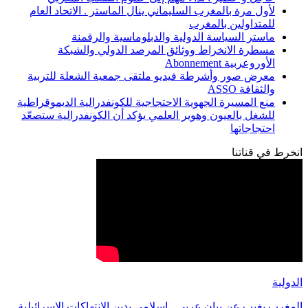
لأول مرة بالمغرب السليماني ينال الماستر . الاتحاد العام
للمتداولين بالمغرب
ماستر السياسة الدولية والدبلوماسية والرقمنة
مسطرة الانخراط ووثائق المرصد الدولي والشبكة
الأوروعربية Abonnement
معرض صور وأشرطة فيديو ملتقى جمعية الشعلة للتربية
والثقافة ASSO
منع المسيرة الجهوية الاحتجاجية للكونفدرالية الديموقراطية
للشغل بالعيون وهوير العلمي يؤكد أن الكونفدرالية ستصعّد
احتجاجاتها
انخرط في قناتنا
الدولية
المغرب يغيب عن بيان عربي ـ إسلامي يدين الانتهاكات الإسرائيلية