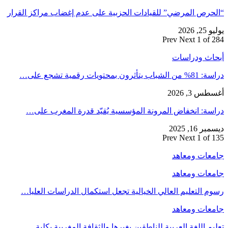
“الحرص المرضي” للقيادات الحزبية على عدم إغضاب مراكز القرار
يوليو 25, 2026
Prev
Next
1 of 284
أبحاث ودراسات
دراسة: 81% من الشباب يتأثرون بمحتويات رقمية تشجع على…
أغسطس 3, 2026
دراسة: انخفاض المرونة المؤسسية يُقيّد قدرة المغرب على…
ديسمبر 16, 2025
Prev
Next
1 of 135
جامعات ومعاهد
جامعات ومعاهد
رسوم التعليم العالي الخيالية تجعل استكمال الدراسات العليا…
جامعات ومعاهد
تعليم اللغة العربية للناطقين بغيرها والثقافة المغربية بكلية…