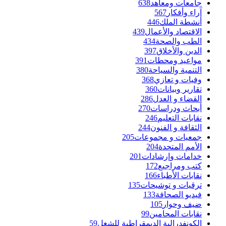
جامعات ومعاهد
638
آراء وأفكار
567
أنشطة الملك
446
الاقتصاد والأعمال
439
الطب والصحة
434
الدين والأخلاق
397
مواعيد ومحطات
391
التنمية والسياحة
380
وفيات و تعازي
368
تقارير وبيانات
360
القضاء و العدل
286
أبحاث ودراسات
270
نقابات التعليم
246
الثقافة و الفنون
244
جمعيات و مجموعات
205
الأمم المتحدة
204
خدامات وإرشادات
201
كتب ومراجيع
172
نقابات الأطباء
166
ترقيات و توشيحات
135
فيديو الصحافة
133
ضيف وحوار
105
نقابات المحامين
99
الكونفدرالية الديمقراطية للشغل
59