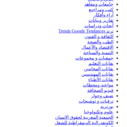
جامعات ومعاهد
كتب ومراجيع
آراء وأفكار
تقارير وبيانات
أبحاث ودراسات
ترند Trends Google Tendances
الثقافة و الفنون
الطب والصحة
الاقتصاد والأعمال
التنمية والسياحة
جمعيات و مجموعات
نقابات التعليم
نقابات المحامين
نقابات المهندسين
نقابات الأطباء
مواعيد ومحطات
فيديو الصحافة
ضيف وحوار
ترقيات و توشيحات
بورتريه
علوم وتكنولوجيا
الجمعية المغربية لحقوق الإنسان
الكونفدرالية الديمقراطية للشغل