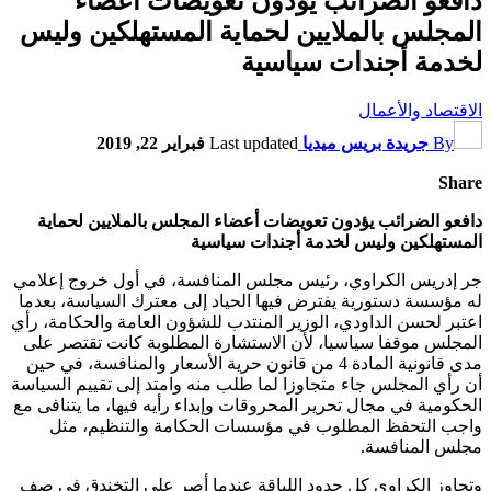
دافعو الضرائب يؤدون تعويضات أعضاء
المجلس بالملايين لحماية المستهلكين وليس
لخدمة أجندات سياسية
الاقتصاد والأعمال
By
جريدة بريس ميديا
Last updated
فبراير 22, 2019
Share
دافعو الضرائب يؤدون تعويضات أعضاء المجلس بالملايين لحماية
المستهلكين وليس لخدمة أجندات سياسية
جر إدريس الكراوي، رئيس مجلس المنافسة، في أول خروج إعلامي
له مؤسسة دستورية يفترض فيها الحياد إلى معترك السياسة، بعدما
اعتبر لحسن الداودي، الوزير المنتدب للشؤون العامة والحكامة، رأي
المجلس موقفا سياسيا، لأن الاستشارة المطلوبة كانت تقتصر على
مدى قانونية المادة 4 من قانون حرية الأسعار والمنافسة، في حين
أن رأي المجلس جاء متجاوزا لما طلب منه وامتد إلى تقييم السياسة
الحكومية في مجال تحرير المحروقات وإبداء رأيه فيها، ما يتنافى مع
واجب التحفظ المطلوب في مؤسسات الحكامة والتنظيم، مثل
مجلس المنافسة.
وتجاوز الكراوي كل حدود اللباقة عندما أصر على التخندق في صف