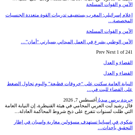
الأمن و القوات المسلحة
إعلام إسرائيلي: المغرب يستضيف تدريبات القوة متعددة الجنسيات
المخصصة…
الأمن و القوات المسلحة
الأمن الوطني يشرع في العمل الميداني بسيارتي “أمان”…
Prev
Next
1 of 241
القضاء و العدل
القضاء و العدل
النيابة العامة سكتت على “خروقات فظيعة” واليوم تحاول الضغط
على القضاء للبت في…
جريدة بريس ميديا
أغسطس 7, 2026
قال رشيد آيت العربي المحامي في هيئة القنيطرة، إن النيابة العامة
التي ظلت لسنوات تتفرج على ذبح شروط المحاكمة العادلة…
شكوى في إسبانيا تستهدف مسؤولين مغاربة وإسبان في إطار
التحقيق بأحداث…