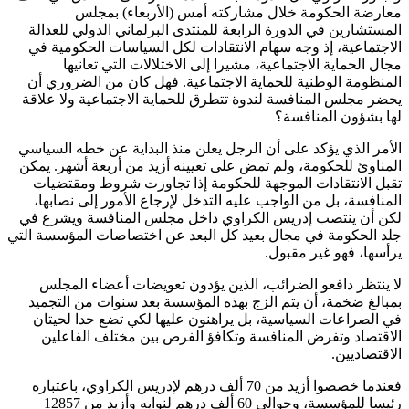
معارضة الحكومة خلال مشاركته أمس (الأربعاء) بمجلس
المستشارين في الدورة الرابعة للمنتدى البرلماني الدولي للعدالة
الاجتماعية، إذ وجه سهام الانتقادات لكل السياسات الحكومية في
مجال الحماية الاجتماعية، مشيرا إلى الاختلالات التي تعانيها
المنظومة الوطنية للحماية الاجتماعية. فهل كان من الضروري أن
يحضر مجلس المنافسة لندوة تتطرق للحماية الاجتماعية ولا علاقة
لها بشؤون المنافسة؟
الأمر الذي يؤكد على أن الرجل يعلن منذ البداية عن خطه السياسي
المناوئ للحكومة، ولم تمض على تعيينه أزيد من أربعة أشهر. يمكن
تقبل الانتقادات الموجهة للحكومة إذا تجاوزت شروط ومقتضيات
المنافسة، بل من الواجب عليه التدخل لإرجاع الأمور إلى نصابها،
لكن أن ينتصب إدريس الكراوي داخل مجلس المنافسة ويشرع في
جلد الحكومة في مجال بعيد كل البعد عن اختصاصات المؤسسة التي
يرأسها، فهو غير مقبول.
لا ينتظر دافعو الضرائب، الذين يؤدون تعويضات أعضاء المجلس
بمبالغ ضخمة، أن يتم الزج بهذه المؤسسة بعد سنوات من التجميد
في الصراعات السياسية، بل يراهنون عليها لكي تضع حدا لحيتان
الاقتصاد وتفرض المنافسة وتكافؤ الفرص بين مختلف الفاعلين
الاقتصاديين.
فعندما خصصوا أزيد من 70 ألف درهم لإدريس الكراوي، باعتباره
رئيسا للمؤسسة، وحوالي 60 ألف درهم لنوابه وأزيد من 12857