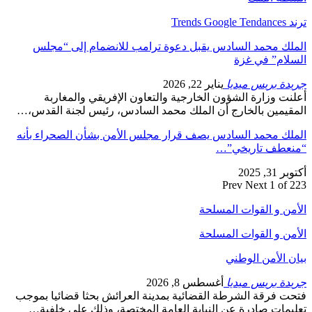
ترند Trends Google Tendances
الملك محمد السادس يقبل دعوة ترامب للانضمام إلى “مجلس
السلام” في غزة
جريدة بريس ميديا
يناير 22, 2026
أعلنت وزارة الشؤون الخارجية والتعاون الإفريقي والمغاربة
المقيمين بالخارج أن الملك محمد السادس، رئيس لجنة القدس،…
الملك محمد السادس يصف قرار مجلس الأمن بشأن الصحراء بأنه
“منعطف تاريخي”…
أكتوبر 31, 2025
Prev
Next
1 of 223
الأمن و القوات المسلحة
الأمن و القوات المسلحة
بيان الأمن الوطني
جريدة بريس ميديا
أغسطس 8, 2026
فتحت فرقة الشرطة القضائية بمدينة العرائش بحثا قضائيا بموجب
تعليمات صادرة عن النيابة العامة المختصة، وذلك على خلفية…