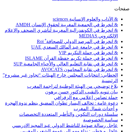
صفحات
& الآداب والعلوم الإنسانية sciences
& انخرط في الجمعية المغربية لحقوق الإنسان AMDH
& انخرط في الكونفدرالية المغربية لناشري الصحف والإعلام
الإلكتروني MEDIAS
& انخرط في المرصد الدولي للصحافة ٌ Roi
& انخرط في جامعة عبد المالك السعدي UAE
& انخرط في حملة التكريم VIP
& انخرط في حملة تكريم حفظة القرآن ISLAME
& انخرط في نقابة التعليم العالي والأحياء الجامعية SUP
& انخرط في نقابة المحامون AVOCATS
الحطابي: انتخابات المجلس خارج الهيئات “تجاوز غير مشروع”
الرئيسية
بلاغ توضيحي من الهيئة الوطنية لتراجمة المغرب
بيان تنويه بالنقيب الدكتور حسن برهون
حملة تضامن إعلامي مع الزفزافي
دعوة عامة : تحالف اليسار تطوان المضيق ينظم ندوة الهجرة
و أحداث شمال المغرب
سلسلة دورات التكوين والتأطير المتعددة التخصصات
سياسة الخصوصية
عاجل رسالة صوتية للناشط الدولي عبد المجيد الإدريسي
عاجل و خطير : نداء مهم إلى عموم الشعب المغربي