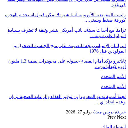
في غزة
رئيسة المفوضية الأوروبية لسانشيز: لا يمكن قبول استخدام الهجرة
كورقة ضغط وينبغي…
تزامنا مع أحداث سبتة.. نائب أمريكي ينشر وثيقة لا تعترف بسيادة
اسبانيا على سبتة…
البرلمان الإسباني يتجه للتصويت على منح الجنسية للصحراويين
المولودين قبل 1976
ثاباتيرو يؤكد أمام القضاء حصوله على مجوهرات بقيمة 1.3 مليون
أورو كهدايا من…
الأمم المتحدة
الأمم المتحدة
لجنة أممية تدعو المغرب إلى توفير الغذاء والرعاية الصحية لزيان
وعدم اتخاذ أي…
جريدة بريس ميديا
يوليو 27, 2026
Prev
Next
أنشطة الملك