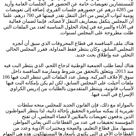
للمستشارين تعويضات خامة عن الحضور في الجلسات العامة وأزيد
من 4285 درهم عن حضورهم جلسات الفروع، إضافة إلى تعويضات
يومية لنواب الرئيس من أجل التنقل تقدر قيمتها في 700 درهم، علما
أن المجلس يتكفل بمصاريف التنقل لأعضائه، فإنما لضمان فعالية
في الأداء والسرعة في إيجاد الحلول المناسبة لعدد من الملفات التي
ظلت مطروحة على المجلس لسنوات.
هناك ملف المنافسة في قطاع المحروقات الذي سبق أن أنجزه
المجلس السابق، وكان ينتظر فقط المداولة، فقرر المجلس الحالي
التخلي عنه وإطلاق بحث جديد.
هناك أيضا طلب الجمعية الوطنية لدجاج اللحم، الذي ينتظر البت فيه
منذ 2013، ويتعلق بالتحقق من شروط وممارسة المنافسة داخل
سوق الأعلاف المركبة. ويصل عدد الملفات التي تنتظر البت فيها 106
ملفات أحيلت على المجلس السابق، لكن لم يكن بإمكانه البت فيها
لأسباب قانونية، وينتظر المتقدمون بالطلبات من إدريس الكراوي
الإسراع في البت فيها.
بالموازاة مع ذلك، فإن القانون الجديد للمجلس منحه سلطات
تقريرية إذ يمكنه مباشرة التحقيق بإحالة ذاتية، لذا ينتظر المواطنون
الذين يدفعون تعويضات بالملايين لأعضاء المجلس، أن تفتح
المؤسسة تحقيقات في عدد من القطاعات التي يعاني المواطن
بسببها، مثل قطاع التعليم، والصحة ومختبرات الأدوية وعدد من
القطاعات الأخرى التي يكتوي بأسعارها المستهلكون. هذه هي المهام