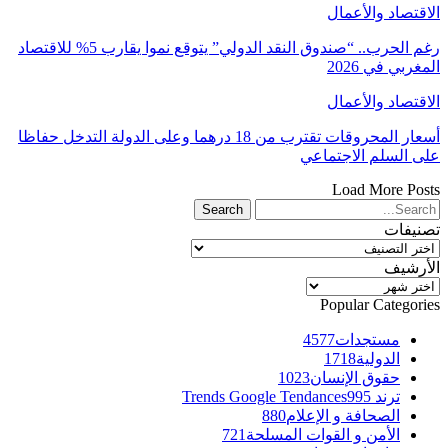
الاقتصاد والأعمال
رغم الحرب.. “صندوق النقد الدولي” يتوقع نموا يقارب 5% للاقتصاد
المغربي في 2026
الاقتصاد والأعمال
أسعار المحروقات تقترب من 18 درهما وعلى الدولة التدخل حفاظا
على السلم الاجتماعي
Load More Posts
تصنيفات
تصنيفات
الأرشيف
الأرشيف
Popular Categories
مستجدات
4577
الدولية
1718
حقوق الإنسان
1023
ترند Trends Google Tendances
995
الصحافة و الإعلام
880
الأمن و القوات المسلحة
721