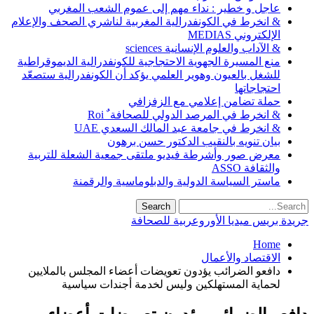
عاجل و خطير : نداء مهم إلى عموم الشعب المغربي
& انخرط في الكونفدرالية المغربية لناشري الصحف والإعلام
الإلكتروني MEDIAS
& الآداب والعلوم الإنسانية sciences
منع المسيرة الجهوية الاحتجاجية للكونفدرالية الديموقراطية
للشغل بالعيون وهوير العلمي يؤكد أن الكونفدرالية ستصعّد
احتجاجاتها
حملة تضامن إعلامي مع الزفزافي
& انخرط في المرصد الدولي للصحافة ٌ Roi
& انخرط في جامعة عبد المالك السعدي UAE
بيان تنويه بالنقيب الدكتور حسن برهون
معرض صور وأشرطة فيديو ملتقى جمعية الشعلة للتربية
والثقافة ASSO
ماستر السياسة الدولية والدبلوماسية والرقمنة
جريدة بريس ميديا الأوروعربية للصحافة
Home
الاقتصاد والأعمال
دافعو الضرائب يؤدون تعويضات أعضاء المجلس بالملايين
لحماية المستهلكين وليس لخدمة أجندات سياسية