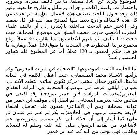
الموضوع وتزيد عن 350 مصنفا، ما بين تآليف مفردة، وشروح،
واختصارات، واستدراكات، وأجزاء، ورسائل وأطاريح جامعية، وغير
ذلك. وقد حاول الباحث تصنيف هذه الأعمال العلمية، ثم تحدث عن
كل هذه الأصناف وأدرج بعضا منها كنماذج مما أُلِّف في كل صنف.
وفي الأخير ختم الباحث مداخلته بالإشارة إلى أن تآليف علماء
المغرب الأقصى حازت قصب السبق في موضوع الصحابة؛ حيث
فاقت 110 تآليف، ثم يليهم الأندلسيون بما يقارب 90 عملاً، وبلغ
مجموع تراثنا المخطوط في الصحابة ما يفوق 130 عملاً، ويقاربه ما
هو في حكم المفقود بـ 120 عملا، أما عن المطبوع فلم يتجاوز
الخمسين عملاً.
أما الجلسة الثامنة فموضوعها: “الصحابة في التراث المغربي” وقد
ترأسها الأستاذ محمد التمسماني، حيث أعطى الكلمة في البداية
للأستاذ الدكتور جمال البختي (مركز تكوين أساتذة التعليم الابتدائي-
تطوان-) ليلقي عرضا في موضوع: الصحابة في التراث العقدي
المغربي(مقدمات المراشد لابن خمير نموذجا) وقد اكتفى في
ملخص بحثه بتعريف الصحابي، ثم انتقل إلى موقف ابن خمير من
عدالة الصحابة، وبين أن الأشاعرة يتفقون على تفاضل الخلفاء
الأربعة بحسب ترتيبهم في الخلافة(أبو بكر ثم عمر ثم عثمان ثم
علي) كما أشار إلى أن خلافة أبي بكر تستمد مشروعيتها عند
الأشاعرة من تقديم الرسول صلى الله عليه وسلم له للصلاة،
وبالتالي فهي بوحي من الله كما عند ابن خمير.