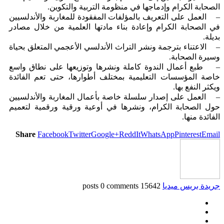
الصحابة الكرام وإدماجها في منظومة التربية والتكوين.
– العمل على التعريف بالمؤلفات المفقودة للمغاربة والأندلسيين
في الصحابة الكرام وإعادة بناء مادتها العلمية من خلال مصادر
بديلة.
– الاعتناء بترجمة ونشر التراث الأندلسي الأعجمي المتعلق بحياة
وسيرة الصحابة.
– طبع أعمال الندوة كاملة ونشرها وتوزيعها على نطاق واسع
خاصة المؤسسات التعليمية بمختلف أطوارها، حتى تعم الفائدة
ويكثر النفع بها.
– العمل على إصدار سلسلة خاصة بأعمال المغاربة والأندلسيين
حول الصحابة الكرام، ونشرها في أوعية ورقية ورقمية لتعميم
الفائدة منها.
Share
Facebook
Twitter
Google+
ReddIt
WhatsApp
Pinterest
Email
جريدة بريس ميديا
15642 posts
0 comments