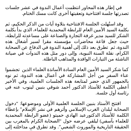
في إطار هذه المحاور انتظمت أعمال الندوة في عشر جلسات
تصدرتها جلسة افتتاحية وتعقبتها أخرى كانت مسك الختام.
وقد استُهلت الجلسة الافتتاحية بتلاوة آيات من الذكر الحكيم، ثم
بكلمة السيد الأمين العام للرابطة المحمدية للعلماء، الذي بدأ بكلمة
الشكر للسيد مدير غرفة التجارة والصناعة على مساعدته للرابطة،
حيث جعل قاعة محاضرات مؤسسته مقرا لسير أشغال هذه
الندوة، ثم تطرق بعد ذلك إلى أهمية الندوة في الدفاع عن الصحابة
الكرام، نقلة السنة النبوية، وإلى دور مثل هذه الندوات في صيانة
الناشئة من التيارات الوافدة والمذاهب الباطلة.
كما شكر السيد الأمين العام السادة الأساتذة العلماء الذين تجشموا
عناء السفر من أجل المشاركة في أعمال هذه الندوة، ثم نوه
بالجمهور الذي حضر لمتابعة هذه الجلسات العلمية، وفي الأخير
أعطى الكلمة للأستاذ الدكتور أحمد شوقي بنبين لينوب عنه في
رئاسة أول جلسة.
افتتح الأستاذ بنبين الجلسة العلمية الأولى وموضوعها: “دخول
الصحابة لبلدان الغرب الإسلامي وأثرهم في نشر الإسلام” بإعطاء
الكلمة للأستاذ الدكتورعبد الهادي حميتو (عضو الرابطة المحمدية
للعلماء بآسفي) ليلقي عرضه حول “الصحابة الكرام بالمغرب بين
الحقيقة التاريخية والموروث الشعبي”. وقد تطرق في مداخلته إلى