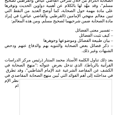
الصحابة الكرام من خلال شرحي القاضي عياض والقرطبي لصحيح
مسلم”، وقد مهَّد لها بالكلام عن أهمية دواوين الحديث وتوفرها
على مادة مهمة حول الصحابة، كما أوضح العديد من النقط التي
تبين معالم منهجي الإمامين (القرطبي والقاضي عياض) في إيراد
مادة الصحابة ضمن شرحيهما لصحيح مسلم. ومن هذه المعالم:
– تفسير معنى الفضائل
– كيف تثبت الفضائل
– بيان طبيعة الفضائل وموضوعها وجوهرها
– ذكر فضائل بعض الصحابة والتنويه بهم والدفاع عنهم ودحض
الشبهات وغير ذلك.
بعد ذلك تناول الكلمة الأستاذ محمد المنتار (رئيس مركز الدراسات
القرآنية بالرباط)، الذي تدخل بعرض عنوانُه :”منهج الصحابة في
الكشف عن المقاصد الشرعية عند الإمام الشاطبي”، وقد تطرق
في مداخلته إلى أهم الفوائد التي تُبين منهج الصحابة المقاصدي في
نظر الإم
ام