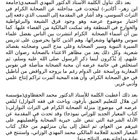
بعد ذلك تناول الكلمة الأستاذ الدكتور المهدي السعيدي(جامعة
ابن زهر– أكادير-) ليتحدث في مداخلته عن الصحابة الكرام في
التراث السوسي. وقد أشار في المقدمة إلى السبب الذي دفعه إلى
اختيار موضوع عرضه وهو وجود فرق الشيعة والبرغواطية
والخوارج في المنطقة وقد تمكنت المالكية من القضاء عليها. كما
بين أن أسماء الصحابة الكرام انتشرت بين الناس بفضل علماء
سوس وفقهائها وشعرائها، وهم الذين كانوا يحرصون على تدريس
السيرة النبوية وسير الصحابة وعلى مدح النبي وصحابته بقصائد
شعرية. وكل ذلك يعد من مظاهر الاعتناء بالصحابة رضوان الله
عليهم، إذ يُذْكرون أينما ذكر الرسول صلى الله عليه وسلم، ثم
استخلص في خاتمة عرضه أن محبة الصحابة متأصلة في نفوس
المغاربة وراسخة على الدوام رغم ما يروجه الروافض من أباطيل
في حق الصحابة الكرام، وأن هذه المحبة أثمرت تراكم إنتاج علمي
وأدبي غزير.
بعد ذلك أعطيت الكلمة للأستاذ الدكتور محمد الحفظاوي(مؤسسة
ابن هلال للتعليم العتيق بأرفود، وباحث في فقه النوازل) ليلقي
عرضه في موضوع: منزلة الصحابة الكرام في التراث النوازلي،(
كتاب المعيار الجديد للوزاني نموذجا) وقد تحدث في المقدمة عن
الأدلة الشرعية التي تنص على خيرية الصحابة وأفضليتهم على
غيرهم من العوام، ثم انتقل إلى بيان منزلتهم من خلال كتاب
المعيار الجديد للعلامة المالكي محمد المهدي الوزاني، واستنتج في
نهاية مداخلته بعض النتائج منها: