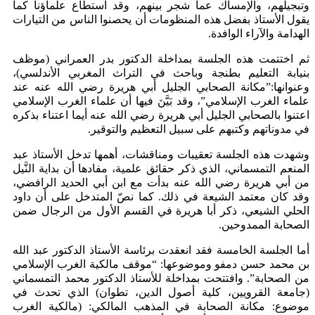
وتبجيلهم، والإمساك عما شجر بينهم، وقد استطاع علماؤنا كما
يقول الأستاذ بفضل هذه المنظومات أن يحصنوا الناس من التيارات
الهدامة والآراء الوافدة.
ثم اختتمت هذه الجلسة بمداخلة الدكتور بدر العمراني (موظف
بنيابة التعليم بطنجة وباحث في التراث المغربي الأندلسي)،
وعنوانها:”مكانة الصحابي الجليل أبي هريرة رضي الله عنه عند
علماء الغرب الإسلامي”، وقد بَيَّنَ فيها أن علماء الغرب الإسلامي
اعتنوا بالصحابي الجليل أبي هريرة رضي الله عنه أيما اعتناء بذكره
في مدوناتهم وكتبهم على سبيل التعظيم والتوقير.
وشهدت هذه الجلسة تعقيبات ومناقشات، أهمها تدخل الأستاذ عبد
المنعم التمسماني، الذي ذكر حقائق علمية، مفادها أن بداية النَّيل
من أبي هريرة رضي الله عنه بدأت مع ابن أبي الحديد الرافضي،
وقد كان معتمد الشيعة في ذلك. كما نصّ المتدخل على أن داود
الحلي الشيعي، ذكر أبا هريرة في القسم الأول من الرجال ضمن
الصحابة الممدوحين.
أما الجلسة الخامسة فقد انعقدت برئاسة الأستاذ الدكتور عبد الله
بن محمد حسن دمفو وموضوعها: “موقف مالكية الغرب الإسلامي
من الصحابة”. وافتتحت بمداخلة للأستاذ الدكتور محمد التمسماني
(جامعة القرويين، كلية أصول الدين، تطوان) الذي تحدث في
موضوع: مكانة الصحابة في المذهب المالكي: (مالكية الغرب