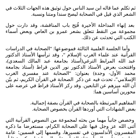
ثم تكلم عما قاله ابن سيد الناس حول توثيق هذه الجهات الثلاث في
الشعر الذي قيل في الصحابة ليصح سندا ومتنا ونسبة.
بعد إنهاء المداخلة الأخيرة فُتِح باب المناقشة، وقد دارت حول
مجموعة من النقط تتعلق بشعر عمرو بن العاص وبعض أسماء
الكتب التي تحدثت عن ذلك.
وأما الجلسة العلمية الثالثة فموضوعها: “الصحابة في الدراسات
القرآنية عند علماء الغرب الإسلام “، وقد ترأسها الأستاذ الدكتور
عبد الله المرابط الترغي(أستاذ بجامعة عبد المالك السعدي)،
وافتتحت بعرض الأستاذ الدكتور نور الدين قراط (أستاذ بجامعة
محمد الأول- وجدة) بعنوان: “الصحابة عند مفسري الغرب
الإسلامي”، تحدث فيه عن ذكر الصحابة في القرآن الكريم، ثم بيّن
أن الله ميزهم عن التابعين. وقد ركز الأستاذ قراط في عرضه على
محورين أساسين هما:
المفاهيم المرتبطة بالصحابة في القرآن بصفة إجمالية.
بعض الشهادات التي أوردها القرآن بخصوص الصحابة.
وخصص جانباً مهما من بحثه لمجموعة من النصوص القرآنية التي
أثنى الله عز وجل فيها على الصحابة الكرام، مستعرضا ما ذكره
المفسرون الأندلسيون في تفسيرها، وقسمها إلى قسمين؛ عامة