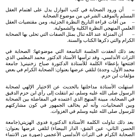
– أن ورود الصحابة في كتب النوازل يدل على اهتمام العقل
المسلم بالموقف الشرعي من موضوع الصحابة
– من آفات قراءة التاريخ النظرة الجزئية، ومن مقتضيات العقل
العلمي المنهجي النظرة الكلية والشمولية.
– أن المنزلة عند الله تنال بمثل الصفات التي تحلى بها الصحابة
الكرام والتي ذكرها الكتاب والسنة.
بعد ذلك انعقدت الجلسة التاسعة التي موضوعها: الصحابة في
التراث الأندلسي، وقد ترأسها الأستاذ الدكتور محمد المعلمي الذي
افتتحها بإعطاء الكلمة للأستاذة الدكتورة صباح زخنيني( جامعة
محمد الأول، وجدة) لتلقي عرضها بعنوان: الصحابة الكرام في بعض
مؤلفات ابن حزم.
استهلت الأستاذة مداخلتها بالحديث عن الاختيار الإلهي لصحابة
الرسول صلى الله عليه وسلم، ثم انتقلت إلى رأي ابن حزم الدقيق
في الصحابة، مبينة المنهج الذي اعتمده في المفاضلة بين الصحابة
وبين الصحابيات، وأنه لم يخالف الجمهور في كون مشاركتهم
للرسول صلى الله عليه وسلم في الغزوات.
بعد ذلك تناولت الكلمة الأستاذة الدكتورة فدوى الهزيتي(جامعة
الحسن الثاني- عين الشق- الدار البيضاء) لتلقي عرضها بعنوان:
الصحابة الكرام في التراث الأندلسي الأعجمي (صورة من الانتماء