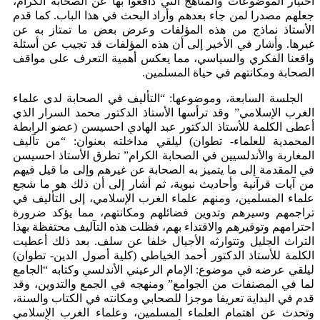
اختيار الموضوعات والمناهج التي دافعوا بها عن الصحابة الكرام،
جعلهم مصدرا لمن جاء بعدهم وأراد البحث في هذا الباب. كما قدم
الأستاذ نماذج من هذه المؤلفات وعرض بعض ما تمتاز به عن
غيرها. وأشار في الأخير إلى أن هذه المؤلفات قد تجيب عن أسئلة
واقعنا الفكري والسياسي، مما يعكس أهمية التعرف على مواقف
الصحابة ومكانتهم في حياة المسلمين.
الجلسة السابعة، وموضوعها: “التأليف في الصحابة لدى علماء
الغرب الإسلامي” وقد ترأسها الأستاذ الدكتور محمد السرار الذي
أعطى الكلمة للأستاذ الدكتور عبد الهادي احسيسن (عضو الرابطة
المحمدية للعلماء- تطوان) ليلقي مداخلته بعنوان: “من تآليف
المغاربة والأندلسيين في الصحابة الكرام” تطرق الأستاذ احسيسن
في المقدمة إلى ما يتميز به الصحابة عن غيرهم وإلى ما قيل فيهم
من آيات قرآنية وأحاديث نبوية، ثم أشار إلى أن ذلك هو ما شجع
علماء المسلمين، ومنهم علماء الغرب الإسلامي، إلى التأليف في
تراجمهم وسيرهم وتدوين فضائلهم ومكانتهم، مما يؤكد ضرورة
احترامهم وتوقيرهم والاقتداء بهم، فظلت هذه التآليف محتفظة بهذا
التراث الجليل وتتوارثه الأجيال خلفا عن سلف. بعد ذلك أعطيت
الكلمة للأستاذ الدكتور أحمد الخياطي (كلية أصول الدين- تطوان)
ليلقي عرضه في موضوع: الإمام الرعيني الأندلسي وكتابه “الجامع
لما في المصنفات من الجوامع” ومنهجه في الجمع والتدوين، وقد
قدم في البداية تعريفا موجزا للصحابي ومكانته في الكتاب والسنة،
وتحدث عن اهتمام العلماء المسلمين، وعلماء الغرب الإسلامي