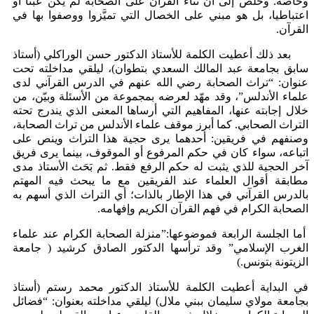
وخاصة. وخلُص إلى أن ثناء القرآن على الصحابة لم يكن عبثا أو
اعتباطيا، بل هو مبني على الخصال التي تميَّزوا ووصفوا بها في
القرآن.
بعد ذلك أعطيت الكلمة للأستاذ الدكتور حسن الوراكلي (أستاذ
سابق بجامعة عبد المالك السعدي بتطوان)، ليلقي مداخلته تحت
عنوان: “تراث الصحابة رضي الله عنهم في الدرس القرآني لدى
علماء الأندلس”، وقد مهّد لعرضه بمجموعة من الأسئلة وبيّن، من
خلال إجابته عنها، المفاهيم التي أرساها المعنى الذي يندرج تحته
التراث الصحابي. كما أبرز موقف علماء الأندلس من تراث الصحابة،
وصنفهم في فريقين: أحدهما يرى حجية هذا التراث وينص على
اتباعه، سواء كان في حكم المرفوع أو الموقوف، بينما يرى فريق
آخر الحجية للذي يثبت له حكم الرفع فقط. ثم بَحَث الأستاذ مدى
مطابقة أقوال العلماء عند الفريقين مع ما يبحث فيه المهتم
بالدرس القرآني في هذا الإطار بالذات؛ أي التراث الذي أسهم به
الصحابة الكرام في فهم القرآن الكريم وإفهامه.
أما الجلسة الرابعة فموضوعها:”منزلة الصحابة الكرام عند علماء
الغرب الإسلامي” وقد ترأسها الدكتور الصادق كرشيد ( جامعة
الزيتونة بتونس.)
في البداية أعطيت الكلمة للأستاذ الدكتور محمد رستم (أستاذ
بجامعة مولاي سليمان ببني ملال) ليلقي مداخلته بعنوان: “فضائل