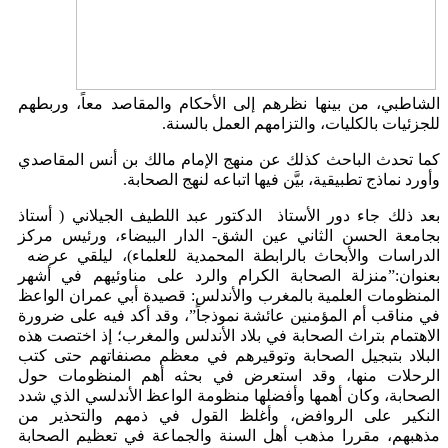
الشاطبي، من بينها نظرهم إلى الأحكام والمقاصد معاً، وربطهم
للجزئيات بالكليات، والتزامهم العمل بالسنة.
كما تحدث الباحث كذلك عن منهج الإمام مالك بن أنس المقاصدي
وأورد نماذج تطبيقية، بيَّن فيها اتباعه لنهج الصحابة.
بعد ذلك جاء دور الأستاذ الدكتور عبد اللطيف الجيلاني ( أستاذ
بجامعة الحسن الثاني عين الشق- الدار البيضاء، ورئيس مركز
الدراسات والأبحاث بالرابطة المحمدية للعلماء)، ليلقي عرضه
بعنوان:”منزلة الصحابة الكرام والرد على مناوئيهم في أشهر
المنظومات العلمية بالمغرب والأندلس: قصيدة أبي عمران الواعظ
في مناقب أم المؤمنين عائشة نموذجاً”، وقد أكد فيه على ضرورة
الاهتمام بتراث الصحابة في بلاد الأندلس والمغرب؛ إذ اختصت هذه
البلاد بتبجيل الصحابة وتوقيرهم في معظم مصنفاتهم حتى كتب
الرحلات منها، وقد استعرض في بحثه أهم المنظومات حول
الصحابة، وكان أهمها وأفضلها منظومة الواعظ الأندلسي الذي شدد
النكير على الروافض، وأغلظ القول في ذمهم والتحذير من
مذهبهم، مقررا مذهب أهل السنة والجماعة في تعظيم الصحابة