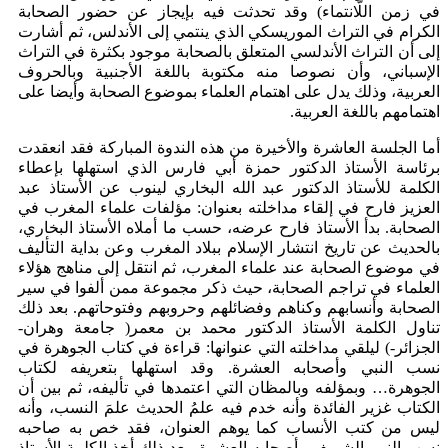
في زمن اللّانتماء) وقد تحدثت فيه بإيجاز عن حضور الصحابة
الكرام في التراث الموريسكي الذي ينتمي إلى الأندلس، ثم أشارت
إلى أن التراث الأندلسي المتعلق بالصحابة موجود بكثرة في التراث
الإسباني، وأن نصوصا منه مكتوبة باللغة الأجنبية وبالحروف
العربية، وذلك يدل على اهتمام العلماء بموضوع الصحابة وأيضا على
اهتمامهم باللغة العربية.
أما الجلسة العاشرة والأخيرة من هذه الندوة المباركة فقد انعقدت
برئاسة الأستاذ الدكتور حمزة أبي فارس الذي استهلها بإعطاء
الكلمة للأستاذ الدكتور عبد الله البخاري لينوب عن الأستاذ عبد
العزيز فارح في إلقاء مداخلته بعنوان: مؤلفات علماء المغرب في
الصحابة. بدأ الأستاذ فارح عرضه، حسب ما أملاه الأستاذ البخاري،
بالحديث عن تاريخ انتشار الإسلام ببلاد المغرب وعن بداية التأليف
في موضوع الصحابة عند علماء المغرب، ثم انتقل إلى مناهج هؤلاء
العلماء في تراجم الصحابة، حيث ذكر مجموعة ممن ألفوا في سير
الصحابة وأنسابهم وكناهم وفضائلهم وحروبهم وفتوحاتهم. بعد ذلك
تناول الكلمة الأستاذ الدكتور محمد بن معمر( جامعة وهران-
الجزائر-) ليلقي مداخلته التي عنوانها: قراءة في كتاب الجوهرة في
نسب النبي وأصحابه العشرة. وقد استهلها بتعريفه لكتاب
الجوهرة… وبمؤلفه وبالمظان التي اعتمدها في تأليفه، ثم بين أن
الكتاب غزير الفائدة وأنه خدم فيه علمُ الحديث علمَ النسب، وأنه
ليس من كتب الأنساب كما يوهم العنوان، فقد خص به صاحبه
نسب النبي الشريف وأصحابه العشرة. بعد ذلك أخذ الكلمة الأستاذ