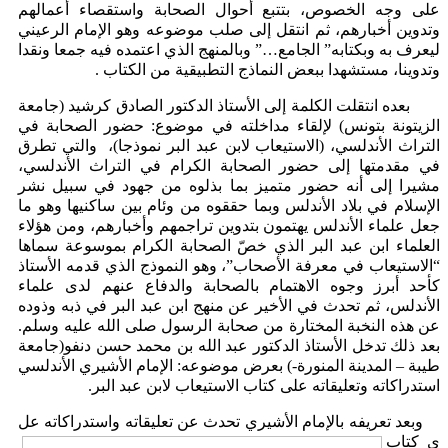
على وجه الخصوص، بتتبع أحوال الصحابة واستقصاء أعمالهم
وتدوين أخبارهم، ثم انتقل إلى صلب موضوعه وهو الإمام الرعيني
ليعرف به وبكتابه” الجامع…” وبالمنهج الذي اعتمده فيه جمعا ونقدا
وتدوينا، مستشهدا ببعض النماذج التطبيقية من الكتاب .
بعده انتقلت الكلمة إلى الأستاذ الدكتور الصادق كرشيد (جامعة
الزيتونة بتونس) لإلقاء مداخلته في موضوع: حضور الصحابة في
التراث الأندلسي، (الاستيعاب لابن عبد البر نموذجا)، والتي تطرق
في مقدمتها إلى حضور الصحابة الكرام في التراث الأندلسي،
مشيرا إلى أنه حضور متميز بما بذلوه من جهود في سبيل نشر
الإسلام في بلاد الأندلس وبما حققوه من وئام بين ساكنيها وهو ما
جعل علماء الأندلس يهتمون بتدوين تراجمهم وأخبارهم، ومن هؤلاء
العلماء ابن عبد البر الذي خصّ الصحابة الكرام بموسوعة سماها
“الاستيعاب في معرفة الأصحاب”، وهو النموذج الذي قدمه الأستاذ
كأحد أبرز وجوه الاهتمام بالصحابة والدفاع عنهم لدى علماء
الأندلس، ثم تحدث في الأخير عن منهج ابن عبد البر في ذبه وذوده
عن هذه النخبة المختارة من صحابة الرسول صلى الله عليه وسلم.
بعد ذلك تدخل الأستاذ الدكتور عبد الله بن محمد حسن دنفو(جامعة
طيبة – المدينة المنورة-) بعرض موضوعه: الإمام الأشيري الأندلسي
استدراكاته وتعليقاته على كتاب الاستيعاب لابن عبد البر.
وبعد تعريفه بالإمام الأشيري تحدث عن تعليقاته واستدراكاته عل
ى كتاب