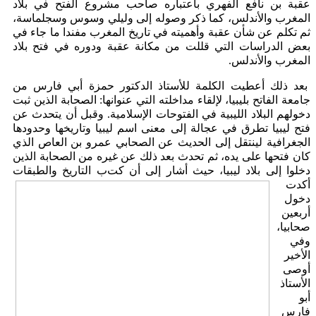
عقبة بن نافع الفهري باعتباره صاحب مشروع الفتح في بلاد
المغرب والأندلس، كما ذكر وصوله إلى وليلي وسوس وسجلماسة،
ثم تكلم عن شأن عقبة وأهميته في تاريخ المغرب مفندا ما جاء في
بعض الدراسات التي قللت من مكانة عقبة ودوره في فتح بلاد
المغرب والأندلس.
بعد ذلك أعطيت الكلمة للأستاذ الدكتور حمزة أبي فارس من
جامعة الفاتح بليبيا، لإلقاء مداخلته التي عنوانها: الصحابة الذين ثبت
دخولهم البلاد الليبية في الفتوحات الإسلامية. وقبل أن يتحدث عن
فتح ليبيا تطرق في عجالة إلى معنى اسم ليبيا وتاريخها وحدودها
الجغرافية لينتقل إلى الحديث عن الصحابي عمرو بن العاص الذي
كان فتحها على يده، ثم تحدث بعد ذلك عن غيره من الصحابة الذين
دخلوا إلى بلاد ليبيا، حيث أشار إلى أن كت
ب التاريخ والطبقات
أكدت
دخول
أربعين
صحابيا،
وفي
الأخير
أوصى
الأستاذ
أبو
فارس