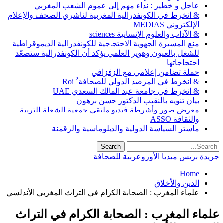
عاجل و خطير : نداء مهم إلى عموم الشعب المغربي
& انخرط في الكونفدرالية المغربية لناشري الصحف والإعلام
الإلكتروني MEDIAS
& الآداب والعلوم الإنسانية sciences
منع المسيرة الجهوية الاحتجاجية للكونفدرالية الديموقراطية
للشغل بالعيون وهوير العلمي يؤكد أن الكونفدرالية ستصعّد
احتجاجاتها
حملة تضامن إعلامي مع الزفزافي
& انخرط في المرصد الدولي للصحافة ٌ Roi
& انخرط في جامعة عبد المالك السعدي UAE
بيان تنويه بالنقيب الدكتور حسن برهون
معرض صور وأشرطة فيديو ملتقى جمعية الشعلة للتربية
والثقافة ASSO
ماستر السياسة الدولية والدبلوماسية والرقمنة
جريدة بريس ميديا الأوروعربية للصحافة
Home
الدين والأخلاق
علماء المغرب : الصحابة الكرام في التراث المغربي الأندلسي
علماء المغرب : الصحابة الكرام في التراث