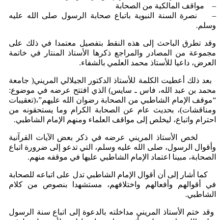
– مواقف المالكية من الصحابة
– نصرة السنة النبوية باتباع صحابة الرسول صلى الله عليه
وسلم.
وقد تطرق الباحث إلى هذه النقط بتفصيل معتمدا في ذلك على
مجموعة من المصادر والمراجع ذكرها الأستاذ المنتار في خاتمة
العرض، داعيا للأستاذ محمد العلمي بالشفاء.
بعد ذلك أعطيت الكلمة للأستاذ الدكتور الجيلالي المريني( جامعة
محمد بن عبد الله، فاس ـ سايس) الذي افتتح عرضه في موضوع:
“موقف الإمام الشاطبي من الصحابة رضوان الله عليهم”،(تعقيبات
ومناقشات)، بحديث عام عن الصحابة الكرام وما يستحقونه من
احترام واتباع، ليخلص إلى مواقف العلماء ومنهم الإمام الشاطبي.
لخص الأستاذ المريني عرضه في ذكر بعض الآيات القرآنية
وأقوال الرسول، صلى الله عليه وسلم، التي تدعو إلى ضرورة اتباع
الصحابة، مبينا اعتماد الإمام الشاطبي عليها في موقفه منهم.
كما أشار إلى أن أقوال الإمام الشاطبي تدل على اتباعه للصحابة
في أقوالهم وأفعالهم واختلافهم، مستشهدا بنصوص من كلام
الشاطبي.
وقد ختم الأستاذ المريني مداخلته بالدعوة إلى اتباع سنة الرسول