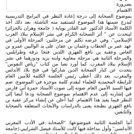
بضرورة
الاهتمام
بموضوع الصحابة إلى درجة إعادة النظر في البرامج التدريسية
ليدرج ضمنها هذا الموضوع لتستفيد منه الناشئة. بعد ذلك أخذ
الكلمة الأستاذ الدكتور عبد القادر بوباية ( جامعة وهران بالجزائر)
ليتحدث عن ” أثر الصحابة الكرام في نشر الإسلام ببلاد الغرب
الإسلامي”، وفي عرضه تكلم عن مرحلتين: المرحلة الأولى في
عهد عمر بن الخطاب وعثمان بن عفان على يد الواليين عمرو بن
العاص وعقبة بن نافع الفهري اللذين فتحا برقة وطرابلس،
والمرحلة الثانية هي مرحلة معاوية وابنه يزيد ودورهما في نشر
الإسلام ببلاد المغرب. كما أورد نصا من كتاب “رياض النفوس”
يتحدث عن كبار الصحابة الذين شاركوا في فتح بلاد الأندلس
والمغرب. بعد ذلك أعطى رئيس الجلسة الكلمة للأمين العام
للرابطة المحمدية للعلماء ليقدم كلمة موجزة في الموضوع، ضم
فيها السيد الأمين العام صوته إلى صوت الأستاذ حمزة أبي فارس
في إشارته إلى عدم الاهتمام بموضوع الصحابة ودعا أيضا إلى
النظر فيما يعيد هذا الاهتمام. كما أعلن عن إنشاء مركز عقبة بن
نافع الفهري بطنجة يعنى بالدراسات والأبحاث المتعلقة بالصحابة
والتابعين.
أما الجلسة الثانية فموضوعها: “الصحابة في الأدب المغربي
الأندلسي” وأول مداخلة فيها كانت للأستاذ فيصل الشرايبي (جامعة