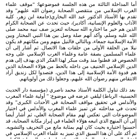
أما المداخلة الثالثة من هذه الجلسة فموضوعها: “موقف علماء
الغرب الإسلامي من منتقصي الصحابة رضوان الله عليهم” وقد
تقدم بها الأستاذ الدكتور عبد الله البخاري(جامعة ابن زهر، كلية
الآداب والعلوم الإنسانية، أكادير)، حيث تحدث عن الصحابة الكرام
الذين هم خير ما اختاره الله سبحانه لتعزيز صف نبيه محمد صلى
الله عليه وسلم، وأكد أنهم صلة وصل بين هذا النبي المختار وبين
الأمة الإسلامية جمعاء، وبالتالي فالنيل منهم ومن مكانتهم قد يكون
نيلا من الحلقة الأولى من حلقات هذا الاتصال. ثم أشار إلى أن
علماء المسلمين بصفة عامة وعلماء الغرب الإسلامي على وجه
الخصوص قد فطنوا منذ وقت مبكر لهذا الفكر الذي يهدف إلى هدم
الدين الإسلامي الحنيف من داخله بالحط من هؤلاء الصحابة الذين
هم قدوة الأمة الإسلامية إلى هذا الدين، فتصدوا لكل زنديق أراد
الانتقاص منهم رضوان الله عليهم، وجعلوا ذلك من أولوياتهم.
بعد ذلك تناول الكلمة الأستاذ محمد ناصري (مؤسسة دار الحديث
الحسنية- الرباط) ليلقي عرضه في موضوع: ” أولية علماء المغرب
والأندلس في تحقيق مواقف الصحابة في الأحداث الكبرى” وقد
تحدث في مداخلته عن تميز علماء المغرب والأندلس في اختيار
الموضوعات التي تعكس لهم مقام الصحابة العلي، ثم أشار أيضا
إلى أن المنهج الذي اتبعه هؤلاء العلماء في إبراز مكانة الصحابة، قد
أحسنوا اختياره بحيث كان لهم بمثابة مانع من التحريف والتشويه.
ثم أكد على أن هذا السبق الذي تميز به علماء الغرب الإسلامي في