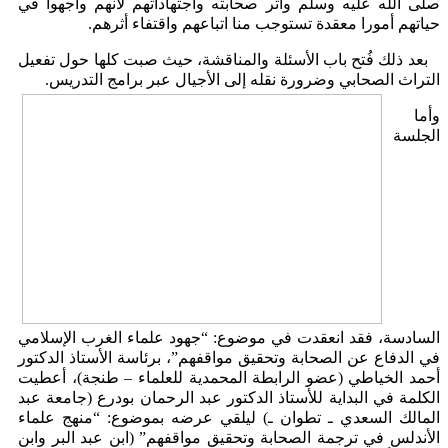
صلى الله عليه وسلم وأثر صحابته واجتهاداتهم لأنهم واجهوا في
حياتهم أمورا معقدة تستوجب منا اتباعهم واقتفاء أثرهم.
بعد ذلك فُتح باب الأسئلة والمناقشة، حيث صبت كلها حول تفعيل
التراث الصحابي وضرورة نقله إلى الأجيال عبر برامج التدريس.
وأما
الجلسة
السادسة، فقد انعقدت في موضوع: “جهود علماء الغرب الإسلامي
في الدفاع عن الصحابة وتحقيق مواقفهم”، برئاسة الأستاذ الدكتور
أحمد الخياطي (عضو الرابطة المحمدية للعلماء – طنجة)، أعطيت
الكلمة في البداية للأستاذ الدكتور عبد الرحمان بودرع (جامعة عبد
المالك السعدي ـ تطوان ـ) ليلقي عرضه بموضوع: “منهج علماء
الأندلس في ترجمة الصحابة وتحقيق مواقفهم” (ابن عبد البر وابن