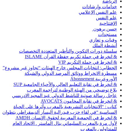
الرياضة
خدامات وإرشادات
علم النفس الإعلامي
علم النفس
الإفتتاحية
حسن برهون
مستجدات
وفيات و تعازي
أنشطة الملك
سلسلة دورات التكوين والتأطير المتعددة التخصصات
& انخرط في حملة تكريم حفظة القرآن ISLAME
& انخرط في حملة التكريم VIP
الحطابي: انتخابات المجلس خارج الهيئات “تجاوز غير مشروع”
مسطرة الانخراط ووثائق المرصد الدولي والشبكة
الأوروعربية Abonnement
& انخرط في نقابة التعليم العالي والأحياء الجامعية SUP
بلاغ توضيحي من الهيئة الوطنية لتراجمة المغرب
عاجل رسالة صوتية للناشط الدولي عبد المجيد الإدريسي
& انخرط في نقابة المحامون AVOCATS
كتاب : “الانتخابات التشريعية بالمغرب وأثرها على الحياة
السياسية “في لقاء حزب فيدرالية اليسار الديمقراطي بتطوان
& انخرط في الجمعية المغربية لحقوق الإنسان AMDH
لأول مرة بالمغرب السليماني ينال الماستر . الاتحاد العام
للمتداولين بالمغرب