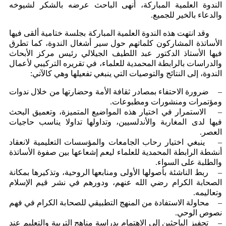
الندوة العلمية المباركة، أنهى الباحث عرضه بالشكر لشيوخه
والدعاء بالخير للجميع.
وقد انتهت هذه الندوة العلمية المباركة بجلسة ختامية ألقى فيها
الأساتذة المشاركون كلماتهم حول سير أشغال الندوة، كما تطرق
فيها الأستاذ الدكتور عبد اللطيف الجيلالي رئيس مركز الأبحاث
والدراسات بالرابطة المحمدية للعلماء، في تقريره التركيبي لأعمال
الندوة، إلى النتائج والتوصيات التي ينبغي تفعيلها وهي كالآتي:
– ضرورة الاحتفاء بمصادر ثقافة الأمة وحضارتها من خلال ندوات
ومؤتمرات ومنشورات ومطبوعات.
– الاستمرار في اختيار هذه المواضيع المتميزة، وتعميق البحث
فيها لدى المغاربة والأندلسيين، وتداولها تداولا يناسب حاجيات
العصر.
– ينبغي اختيار رحاب الجامعات والمؤسسات التعليمية لانعقاد
أنشطة الرابطة المحمدية للعلماء ليعم إشعاعها بين صفوة الأساتذة
والطلبة على السواء.
– ربط الناشئة بأصولها الأولى ومنابعها الروحية، وتذكيرها بمكانة
الصحابة الكرام رضي الله عنهم، ودورهم في نشر قيم الإسلام
وتعاليمه.
– محاولة الاستفادة من المنهج التطبيقي للصحابة الكرام في فهم
نصوص الوحي.
– تحفيز الباحثين إلى الاهتمام بدراسة مناهج التربية والتعليم عند