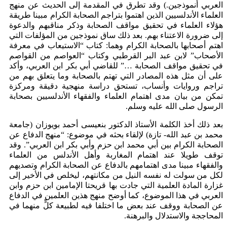
العربي أنموذجين.) وقد تطرق في المقدمة إلى الحديث عن منهج
العلماء الأندلسيين الذين اهتموا بتراجم الصحابة الكرام مبينا طريقة
هؤلاء العلماء في تحقيق مواقف الصحابة وذكر مناقبهم والدعوة
إلى ضرورة الاعتناء بهم. بعد ذلك ساق نموذجين من المؤلفات التي
اهتم أصحابها بالصحابة الكرام وهما: كتاب “الاستيعاب في معرفة
الأصحاب” لابن عبد البر القرطبي وكتاب “العواصم من القواصم
في تحقيق مواقف الصحابة …” للقاضي أبي بكر ابن العربي، وأكد
على أن مثل هذه المصادر التي تهتم بالصحابة وما يتعلق بهم من
تراجم وروايات وأنساب، تستحق دراسة منهجية دقيقة ومركزة
تمكن من بيان مدى اهتمام العلماء والفقهاء الأندلسيين بصحابة
الرسول صلى الله عليه وسلم.
بعد ذلك أخذ الكلمة الأستاذ الدكتور بنعيسى أحمد بويوزان (جامعة
محمد بن عبد الله- تازة) لإلقاء بحثه في موضوع: “منهج الدفاع عن
الصحابة الكرام بين أبي محمد ابن حزم وأبي بكر ابن العربي”. وقد
توقف طويلا عند اهتمام المغاربة وأهل الأندلس من العلماء
والفقهاء مبينا مدى اهتمامهم بالدفاع عن الصحابة الكرام وتصديهم
لكل من سولت له نفسه النيل من مكانتهم، ليخلص في الأخير إلى
غزارة المادة العلمية التي جادت بها قريحتا الإمامين ابن حزم وابن
العربي في هذا الموضوع، كما أوضح منهج هذين العلمين في الدفاع
عن الصحابة ووقف عند بعض ما اختلفا فيه لطبيعة كلٍّ منهما في
المحاججة والاستدلال والبرهنة.