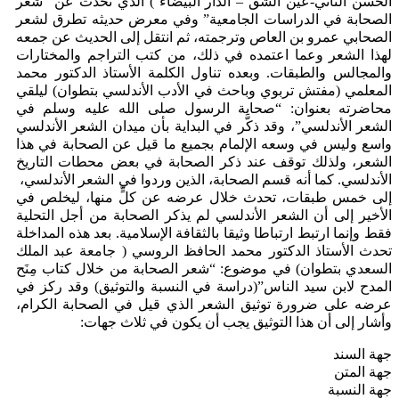
الحسن الثاني-عين الشق – الدار البيضاء ) الذي تحدث عن “شعر
الصحابة في الدراسات الجامعية” وفي معرض حديثه تطرق لشعر
الصحابي عمرو بن العاص وترجمته، ثم انتقل إلى الحديث عن جمعه
لهذا الشعر وعما اعتمده في ذلك، من كتب التراجم والمختارات
والمجالس والطبقات. وبعده تناول الكلمة الأستاذ الدكتور محمد
المعلمي (مفتش تربوي وباحث في الأدب الأندلسي بتطوان) ليلقي
محاضرته بعنوان: “صحابة الرسول صلى الله عليه وسلم في
الشعر الأندلسي”، وقد ذكَّر في البداية بأن ميدان الشعر الأندلسي
واسع وليس في وسعه الإلمام بجميع ما قيل عن الصحابة في هذا
الشعر، ولذلك توقف عند ذكر الصحابة في بعض محطات التاريخ
الأندلسي. كما أنه قسم الصحابة، الذين وردوا في الشعر الأندلسي،
إلى خمس طبقات، تحدث خلال عرضه عن كلٍّ منها، ليخلص في
الأخير إلى أن الشعر الأندلسي لم يذكر الصحابة من أجل التحلية
فقط وإنما ارتبط ارتباطا وثيقا بالثقافة الإسلامية. بعد هذه المداخلة
تحدث الأستاذ الدكتور محمد الحافظ الروسي ( جامعة عبد الملك
السعدي بتطوان) في موضوع: “شعر الصحابة من خلال كتاب مِنَح
المدح لابن سيد الناس”(دراسة في النسبة والتوثيق) وقد ركز في
عرضه على ضرورة توثيق الشعر الذي قيل في الصحابة الكرام،
وأشار إلى أن هذا التوثيق يجب أن يكون في ثلاث جهات:
جهة السند
جهة المتن
جهة النسبة