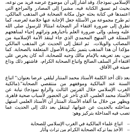
الإسلامي نموذجا). وقد أشار إلى أن موضوع عرضه فريد من نوعه،
بحيث لم تسبق الكتابة فيه، مشيرا إلى المصادر والمراجع التي
اعتمدها في كتابة بحثه حول مكانة الصحابة في المذهب المالكي.
ثم طرح مجموعة من الأسئلة جعل الإجابة عنها خلاصة لعرضه، كما
تطرق إلى ضرورة اقتفاء أثر الصحابة امتثالا للرسول صلى الله
عليه وسلم، وإلى ضرورة العلم بأخبارهم وتراثهم إحياء لمناهجهم
الممثلة في المنهج المحمدي الذي جاء لينقذ الأمة الإسلامية من
المصائب والويلات، ثم انتقل إلى الحديث عن المذهب المالكي
مؤكدا أن هذا المذهب يتميز بكثرة الأصول المتعلقة بالصحابة. كما
بين، بعد تعريفه بالإمام مالك وحبه للصحابة، أنه كان يحرص على
اقتفاء أثر السلف الصالح واتباع الصحابة الكرام، فاشتهر ذلك وذاع
صيته في الآفاق.
بعد ذلك أخذ الكلمة الأستاذ محمد المنتار ليلقي عرضا بعنوان:” اتباع
السنة عند المالكية وموقفهم من منتقصي الصحابة”.(مالكية
الغرب الإسلامي خلال القرنين الثالث والرابع نموذجا) نيابة عن
الأستاذ محمد العلمي، الذي تأخر عن الحضور لأسباب صحية قاهرة.
ويظهر من خلال ما ألقاه الأستاذ المنتار أن الأستاذ العلمي استهل
مداخلته بالحديث عن عنوانها، لينتقل بعد ذلك إلى الحديث عما
تصب فيه المداخلة بتركيز وهو:
– اتباع علماء المالكية في الغرب الإسلامي للصحابة
– الأخذ بما تركه الصحابة الكرام من تراث وآثار