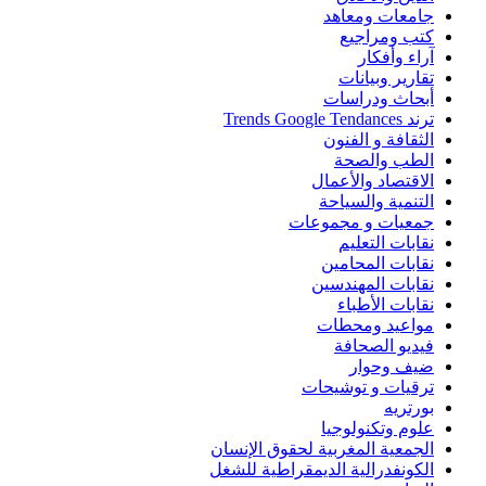
جامعات ومعاهد
كتب ومراجيع
آراء وأفكار
تقارير وبيانات
أبحاث ودراسات
ترند Trends Google Tendances
الثقافة و الفنون
الطب والصحة
الاقتصاد والأعمال
التنمية والسياحة
جمعيات و مجموعات
نقابات التعليم
نقابات المحامين
نقابات المهندسين
نقابات الأطباء
مواعيد ومحطات
فيديو الصحافة
ضيف وحوار
ترقيات و توشيحات
بورتريه
علوم وتكنولوجيا
الجمعية المغربية لحقوق الإنسان
الكونفدرالية الديمقراطية للشغل