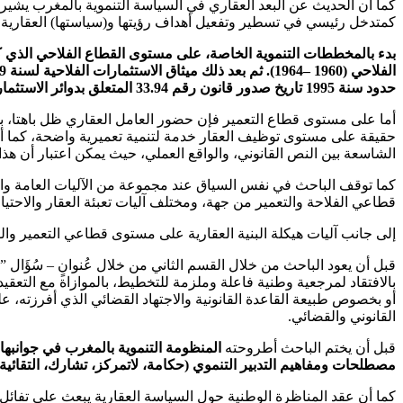
كما أن الحديث عن البعد العقاري في السياسة التنموية بالمغرب يشير
كمتدخل رئيسي في تسطير وتفعيل أهداف رؤيتها و(سياستها) العقارية.
بدء بالمخططات التنموية الخاصة، على مستوى القطاع الفلاحي الذي ك
حدود سنة 1995 تاريخ صدور قانون رقم 33.94 المتعلق بدوائر الاستثمار في الأراضي الفلاحية غير المسقية
أما على مستوى قطاع التعمير فإن حضور العامل العقاري ظل باهتا، ب
حقيقة على مستوى توظيف العقار خدمة لتنمية تعميرية واضحة، كما أن مر
الشاسعة بين النص القانوني، والواقع العملي، حيث يمكن اعتبار أن هذا 
كما توقف الباحث في نفس السياق عند مجموعة من الآليات العامة والت
قطاعي الفلاحة والتعمير من جهة، ومختلف آليات تعبئة العقار والاحتي
إلى جانب آليات هيكلة البنية العقارية على مستوى قطاعي التعمير وال
قبل أن يعود الباحث من خلال القسم الثاني من خلال عُنوانٍ – سُؤَال ”
بالافتقاد لمرجعية وطنية فاعلة وملزمة للتخطيط، بالموازاة مع التعقي
أو بخصوص طبيعة القاعدة القانونية والاجتهاد القضائي الذي أفرزته، 
القانوني والقضائي.
قبل أن يختم الباحث أطروحته
المنظومة التنموية بالمغرب في جوانبه
مصطلحات ومفاهيم التدبير التنموي (حكامة، لاتمركز، تشارك، التقائية،
كما أن عقد المناظرة الوطنية حول السياسة العقارية يبعث على تفائل 