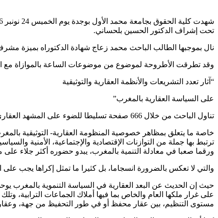
تحت إشراف الدكتور الحسين بلحساني.
نال بموجبها الطالب الباحث محمد زعاج شهادة الدكتوراه بميزة مشرف
وقد تطرقت الأطروحة لموضوع من موضوعات الساعة بالموازاة مع المنا
“آثار تعدد التشريعات والأنظمة العقارية والتوثيقية
على السياسة العقارية بالمغرب”
تناول الباحث من خلال 666 صفحة تسليطا للضوء على المشهد العقاري – التوثيقي بالمغرب ومختلف الإكراهات القانونية والميدانية التي تواجهه.
خاصة ما يتعلق بمظاهر خصوصية المنظومة العقارية- التوثيقية بالمغر
ترتبط بها جملة من التوازنات الإقتصادية والإجتماعية، الأمنية والسياس
ورقما صعبا في معادلة التنمية بالمغرب، يبدو حضوره أكثر جلاء على م
والتي لا تعكس بالضرورة انسجاما، بل كثيرا ما تمثل إكراها يجب على ا
حيث إن الحديث عن البعد العقارية في السياسة التنموية بالمغرب يوحي
على غرار ملكها العام والخاص بما فيها أملاك الجماعات الترابية، وتلك
مستوى التنظيم، بين عقار محفظ أو في طور التحفيظ من جهة، وعقار