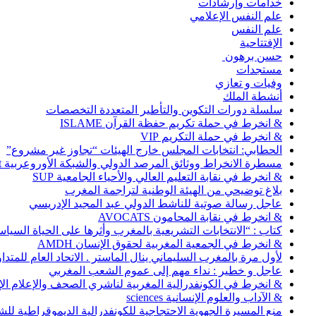
خدامات وإرشادات
علم النفس الإعلامي
علم النفس
الإفتتاحية
حسن برهون
مستجدات
وفيات و تعازي
أنشطة الملك
سلسلة دورات التكوين والتأطير المتعددة التخصصات
& انخرط في حملة تكريم حفظة القرآن ISLAME
& انخرط في حملة التكريم VIP
الحطابي: انتخابات المجلس خارج الهيئات “تجاوز غير مشروع”
مسطرة الانخراط ووثائق المرصد الدولي والشبكة الأوروعربية Abonnement
& انخرط في نقابة التعليم العالي والأحياء الجامعية SUP
بلاغ توضيحي من الهيئة الوطنية لتراجمة المغرب
عاجل رسالة صوتية للناشط الدولي عبد المجيد الإدريسي
& انخرط في نقابة المحامون AVOCATS
كتاب : “الانتخابات التشريعية بالمغرب وأثرها على الحياة السي
& انخرط في الجمعية المغربية لحقوق الإنسان AMDH
لأول مرة بالمغرب السليماني ينال الماستر . الاتحاد العام للمتد
عاجل و خطير : نداء مهم إلى عموم الشعب المغربي
& انخرط في الكونفدرالية المغربية لناشري الصحف والإعلام الإلكترو
& الآداب والعلوم الإنسانية sciences
منع المسيرة الجهوية الاحتجاجية للكونفدرالية الديموقراطية للش