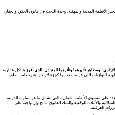
09:00 صباحا مناقشة أطروحة في القانون الخاص – مخبر الأنظمة المدنية والمهنية، وحدة البحث في قانون العقود والعقار،
الإداري. ومظاهر تأثيرهما وتأثرهما المتبادل، الذي أفرز
هياكل عقارية
ا لهذه التوازنات التي فرضت نفسها كجزء لا يتجزأ عن نظامه العام،
عدد على مستوى الأنظمة العقارية التي تشمل ما هو مملوك للدولة،
السلالية والأملاك الوقفية والملك الغابوي…الخ وإزدواجية على
رات العرفية.