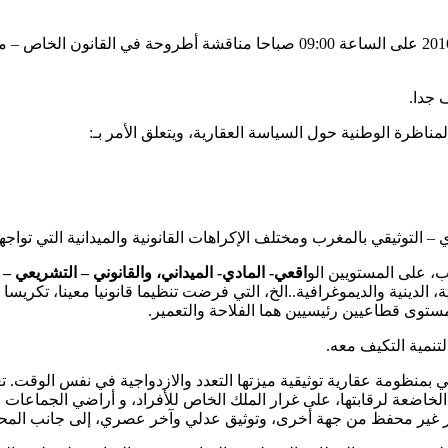
شهدت كلية الحقوق بجامعة محمد الأول بوجدة يوم الخميس 24 نونبر 2016 على الساعة 
 جدا.
ظرة الوطنية حول السياسة العقارية، ويتعلق الأمر بـ:
ب، على المستويين الو
اقعي- المادي- الميداني، والقانوني – التشريعي – 
ية، الدينية والديموغرافية..الخ، التي فرضت تنظيما قانونيا معينا، تكريس
ستوى قطاعيين رئيسيين هما الفلاحة والتعمير.
لتنمية التكيف معه.
 بمنظومة عقارية توثيقية ميزتها التعدد والازدواجية في نفس الوقت. ت
 الخاضعة لرقابتها، على غرار الملك الخاص للأفراد، و أراضي الجماعات 
 غير محفظ من جهة أخرى، وتوثيق عدلي وآخر عصري، إلى جانب المحر