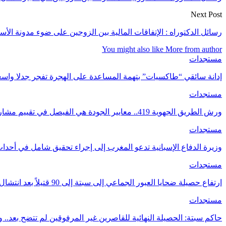
Next Post
رسائل الدكتوراه : الإتفاقات المالية بين الزوجين على ضوء مدونة الأس
You might also like
More from author
مستجدات
إدانة سائقي “طاكسيات” بتهمة المساعدة على الهجرة تفجر جدلا واسع
مستجدات
ورش الطريق الجهوية 419.. معايير الجودة هي الفيصل في تقييم مشاريع البنية التحتية.
مستجدات
وزيرة الدفاع الإسبانية تدعو المغرب إلى إجراء تحقيق شامل في أحدا
مستجدات
ارتفاع حصيلة ضحايا العبور الجماعي إلى سبتة إلى 90 قتيلاً بعد انتشال جثث جديدة
مستجدات
حاكم سبتة: الحصيلة النهائية للقاصرين غير المرفوقين لم تتضح بعد..