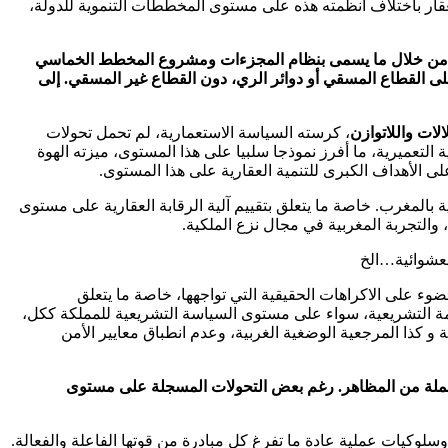
عقار باختلاف أنظمته هذه على مستوى المخططات التنموية للدولة،
يته، من خلال ما يسمى بنظام المجزءات ومشروع المخطط الخماسي
 مع التنمية العقارية، رغم اقتصاره على القطاع المسقي أو دوائر الري، دون القطاع غير المسقي. إلى
الات واللاتوازن
، كرسته السياسة الاستعمارية، لم تحمل تحولات
التعميرية، ما أفرز نموذجا سلبيا على هذا المستوى، ميزته الهوة
على الأهداف الكبرى للتنمية العقارية على هذا المستوى.
المغرب. خاصة ما يتعلق بتقييم آلية الرقابة العقارية على مستوى
والتجربة المغربية في مجال نزع الملكية.
لعشوائية…الخ
لضوء على الاكراهات الحقيقية التي تواجهها، خاصة ما يتعلق
نظومة التشريعية، سواء على مستوى السياسة التشريعية للمملكة ككل،
و كذا المرجعية الوضغية الغربية، وعدم انطباق معايير الأمن
ا جملة من المظاهر. رغم بعض التحولات المسجلة على مستوى
سلوكيات عملية عادة ما تفرغ كل مبادرة من قوتها الفاعلة والفعالة.