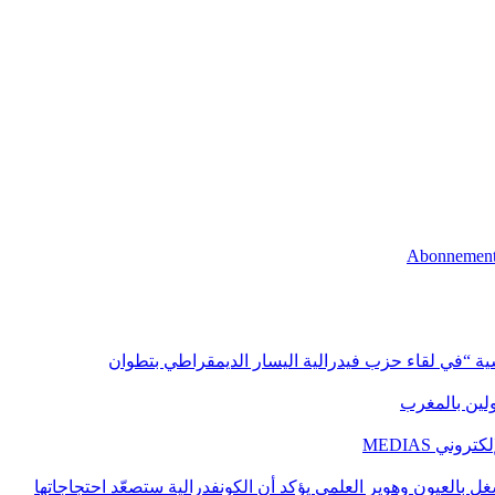
اسية “في لقاء حزب فيدرالية اليسار الديمقراطي بتطوان
اولين بالمغرب
ني MEDIAS
غل بالعيون وهوير العلمي يؤكد أن الكونفدرالية ستصعّد احتجاجاتها