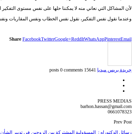
لأن المشاكل التي نعاني منه لا يمكننا حلها على نفس مستوى التفكير ا
وعندما نقول نفس التفكير، نقول نفس الخطاب ونفس المقاربات ونفس
Share
Facebook
Twitter
Google+
ReddIt
WhatsApp
Pinterest
Email
جريدة بريس ميديا
15641 posts
0 comments
PRESS MEDIAS
barhon.hassan@gmail.com
0661078323
Prev Post
رسائل الدكتوراه : المسؤولية المشتركة بين الزوجين في تدبير الشأن