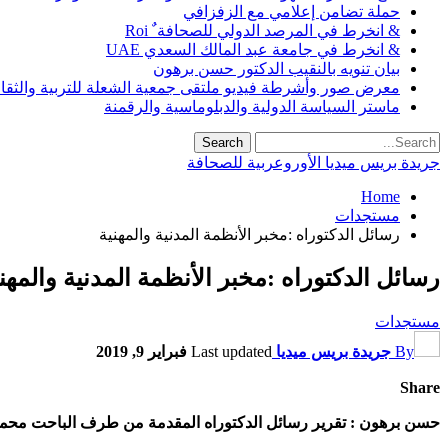
حملة تضامن إعلامي مع الزفزافي
& انخرط في المرصد الدولي للصحافة ٌ Roi
& انخرط في جامعة عبد المالك السعدي UAE
بيان تنويه بالنقيب الدكتور حسن برهون
معرض صور وأشرطة فيديو ملتقى جمعية الشعلة للتربية والثقافة SO
ماستر السياسة الدولية والدبلوماسية والرقمنة
جريدة بريس ميديا الأوروعربية للصحافة
Home
مستجدات
رسائل الدكتوراه :مخبر الأنظمة المدنية والمهنية
رسائل الدكتوراه :مخبر الأنظمة المدنية والمهن
مستجدات
By
جريدة بريس ميديا
Last updated
فبراير 9, 2019
Share
حسن برهون : تقرير رسائل الدكتوراه المقدمة من طرف الباحت محم