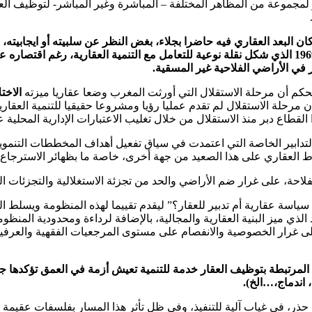
 لمجموعة من المظاهر المختلفة – المباشرة وغير المباشر- لتوظيف ال
ان البعد العقاري فيه حاضرا بجلاء، بغض النظر عن سلبيته أو ايجاب
الفلاحي (1960 –1964). ثم بعد ذلك ميثاق الاستثمارات الفلاحية لسنة 1969 الذي شكل نقلة نوعية للتعامل
.
حكم أن مرحلة الاستقلال التي أورثت المغرب وضعا عقاريا ميزته
الاختل
حلة الاستقلال لم تقدم عمليا رؤيا ومشروعا حقيقيا للتنمية العقارية 
القطاع دبر منذ الاستقلال من خلال تغليب الاعتبارات الإدارية المحلية 
دابير الخاصة التي اعتمدت في سياق تفعيل أهداف المخططات التنموية ب
اط العقاري على هذا الصعيد من جهة أخرى، خاصة ما بظهائر الاسترجاع، 
فلاحة، على غرار ضم الأراضي والحد من تجزئة الاستغلالية والتجزئات ا
 سياسة عقارية أم تدبير للعقار؟” ليقدم تقييما لهذه المنظومة ويسلط ا
د الذي ميز البنية العقارية والمجالية، بالإضافة لرداءة ومحدودية الم
على غرار الخصوصية والانفصام على مستوى المرجعيات الفقهية والعرفية 
ا المرتبطة بتوظيف العقار خدمة للتنمية تعيش أزمة في العمق تؤكده
 اندماج،…الخ).
حذر، في غياب آلية للتنفيذ، وفي ظل تأثر هذا المسار بفلسفات عقيمة و