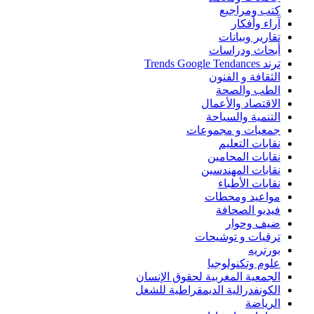
كتب ومراجيع
آراء وأفكار
تقارير وبيانات
أبحاث ودراسات
ترند Trends Google Tendances
الثقافة و الفنون
الطب والصحة
الاقتصاد والأعمال
التنمية والسياحة
جمعيات و مجموعات
نقابات التعليم
نقابات المحامين
نقابات المهندسين
نقابات الأطباء
مواعيد ومحطات
فيديو الصحافة
ضيف وحوار
ترقيات و توشيحات
بورتريه
علوم وتكنولوجيا
الجمعية المغربية لحقوق الإنسان
الكونفدرالية الديمقراطية للشغل
الرياضة