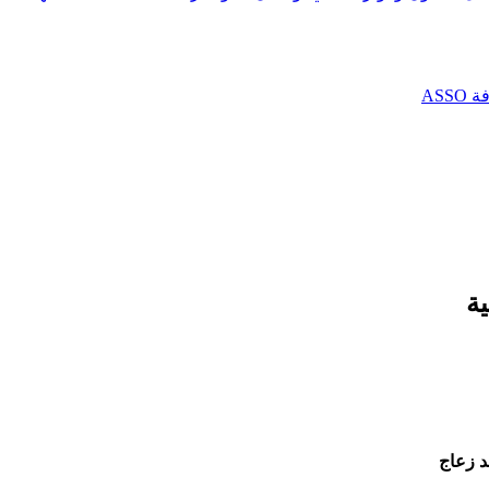
AS
ية
د زعاج