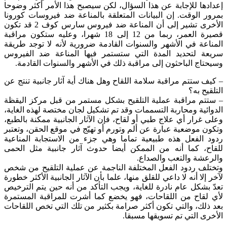
إعدادها للإجابة عن هذا السؤال، لكن سيصبح هذا الأمر أكثر وضوحا
بمرور الوقت. إن البيانات المتعلقة بالمناعة ضد فيروسات كورونا
الأخرى تشير إلى أن المناعة ضد فيروس سارس كوف 2 قد تكون
قصيرة العمر، ربما من 12 إلى 18 شهرا، وعليه ستكون مراقبة
المناعة في الأشهر والسنوات القادمة ضرورية لأنه لا توجد طريقة
سريعة لتحديد المدة التي ستستمر فيها المناعة ضد الفيروس
وسيحتاج الباحثون إلى مراقبة ذلك في الأشهر والسنوات القادمة.
– كيف ستتم مراقبة سلامة اللقاح وهل هناك أية آثار جانبية تنتج عن
التلقيح به؟
– ستتم مراقبة عملية التلقيح بشكل مستمر من قبل مركز اليقظة
الدوائية ومحاربة التسممات وقد تم تشكيل لجان مختصة لهذه الغاية،
وعلى غرار أي علاج طبي أو لقاح، فإن الآثار الجانبية ممكنة بالطبع،
وتكون موضعية عبارة عن ألم وتورم أو تهيّج في موقع الحقن، وتعتبر
ردود الفعل هذه طبيعية تماما وهي جزء من الاستجابة المناعية
للقاح، كما أنه من الممكن أيضا حدوث آثار جانبية مثل الحمى
والرعشة والتعب والصداع.
وتختلف ردود الفعل المختلفة الناجمة عن عملية التلقيح من شخص
لآخر إلا أنه لا داعي للقلق منها، علما بأن الآثار الجانبية الأكثر خطورة
تعدّ بشكل عام نادرة للغاية، ويجب التأكد من أنه حين يتم الترخيص
لأي لقاح من اللقاحات، فهو يخضع كما أشرت للمراقبة المستمرة
بعد ذلك، والتي تكون أكثر صرامة بكثير من تلك التي تخص اللقاحات
الأخرى التي تم تسويقها مسبقا.