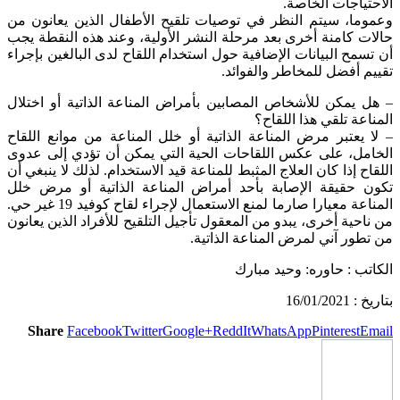
الاحتياجات الخاصة.
وعموما، سيتم النظر في توصيات تلقيح الأطفال الذين يعانون من
حالات كامنة أخرى بعد مرحلة النشر الأولية، وعند هذه النقطة يجب
أن تسمح البيانات الإضافية حول استخدام اللقاح لدى البالغين بإجراء
تقييم أفضل للمخاطر والفوائد.
– هل يمكن للأشخاص المصابين بأمراض المناعة الذاتية أو اختلال
المناعة تلقي هذا اللقاح؟
– لا يعتبر مرض المناعة الذاتية أو خلل المناعة من موانع اللقاح
الخامل، على عكس اللقاحات الحية التي يمكن أن تؤدي إلى عدوى
اللقاح إذا كان العلاج المثبط للمناعة قيد الاستخدام. لذلك لا ينبغي أن
تكون حقيقة الإصابة بأحد أمراض المناعة الذاتية أو مرض خلل
المناعة معيارا صارما لمنع الاستعمال لإجراء لقاح كوفيد 19 غير حي.
من ناحية أخرى، يبدو من المعقول تأجيل التلقيح للأفراد الذين يعانون
من تطور آني لمرض المناعة الذاتية.
الكاتب : حاوره: وحيد مبارك
بتاريخ : 16/01/2021
Share
Facebook
Twitter
Google+
ReddIt
WhatsApp
Pinterest
Email