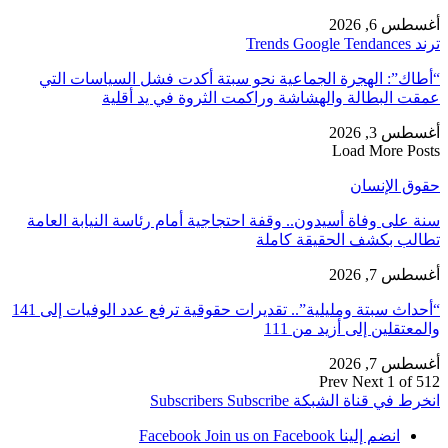
أغسطس 6, 2026
ترند Trends Google Tendances
“أطاك”: الهجرة الجماعية نحو سبتة أكدت فشل السياسات التي
عمقت البطالة والهشاشة وراكمت الثروة في يد أقلية
أغسطس 3, 2026
Load More Posts
حقوق الإنسان
سنة على وفاة أسيدون.. وقفة احتجاجية أمام رئاسة النيابة العامة
تطالب بكشف الحقيقة كاملة
أغسطس 7, 2026
“أحداث سبتة ومليلية”.. تقديرات حقوقية ترفع عدد الوفيات إلى 141
والمعتقلين إلى أزيد من 111
أغسطس 7, 2026
Prev
Next
1 of 512
انخرط في قناة الشبكة
Subscribe
Subscribers
انضم إلينا Facebook
Join us on Facebook