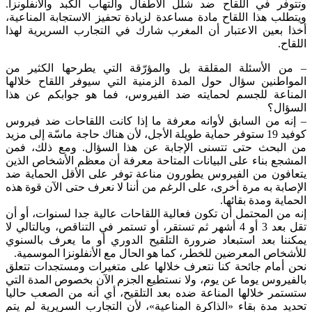
وتتوفر في اللقاح ضد شلل الأطفال والتهاب الكبد والأنفلونزا.
ويتطلب هذا اللقاح مادة مساعدة لزيادة تحفيز الاستجابة المناعية،
أخذا بعين الاعتبار أن المغرب شارك في التجارب السريرية لهذا
اللقاح.
– من الأسئلة المقلقة بل والمؤرّقة التي يطرحها الكثير من
المواطنين سؤال حول المدة الزمنية التي سيوفر اللقاح خلالها
المناعة للجسم لحمايته ضد الفيروس، فما هو جوابكم عن هذا
السؤال؟
– إنه من السابق لأوانه معرفة ما إذا كانت اللقاحات ضد فيروس
كوفيد 19 ستوفر حماية طويلة الأجل، لأن هناك حاجة ماسّة إلى مزيد
من البحث حتى تتسنى الإجابة عن هذا السؤال. ومع ذلك، فمن
المشجع بناء على البيانات المتاحة معرفة أن معظم الأشخاص الذين
يتعافون من الفيروس يطورون مناعة توفر على الأقل الحماية ضد
الإصابة به مرة أخرى، على الرغم من أننا لا نعرف حتى الآن قوة هذه
الحماية ومدة بقائها.
إنه من المحتمل أن تكون فعالية اللقاحات عالية جدا لسنوات، أو أن
تقل بعد 3 أو 4 أشهر ثم تستقر، أو تستمر في التناقص، وبالتالي لا
يمكننا بعد استبعاد ضرورة التلقيح الدوري أو ما يعرف بالسنوي
للأشخاص المعرضين للخطر، كما هو الحال مع الأنفلونزا الموسمية.
نحن أمام جائحة كنا نتعرف خلالها على متغيرات ومستجدات تتعلق
بالفيروس يوما عن يوم، ولا نستطيع الجزم الآن بخصوص المدة التي
ستستمر خلالها المناعة ضده بعد التلقيح، أي أنه من الصعب حاليا
تحديد مدة بقاء «الذاكرة المناعية»، لأن التجارب السريرية لم يتم