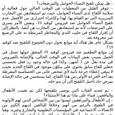
– هل يمكن تلقيح النساء الحوامل والمرضعات؟
– تتوفر القليل من المعطيات في الوقت الحالي حول فعالية أو
سلامة اللقاح لدى النساء الحوامل، حيث تم استبعادهن من التجارب
السريرية التي تم القيام بها، لهذا وكإجراء احترازي من الأفضل عدم
تلقيح النساء الحوامل ضد فيروس كوفيد 19، ونفس الأمر يسري
على المرضعات لأنه تم استبعادهن من التجارب هن أيضا، بالنظر إلى
أن إفراز اللقاح في حليب الثدي والمخاطر المرتبطة به على الرضيع
غير معروفة بعد.
بشكل عام، هل هناك أية موانع تحول دون الخضوع للتلقيح ضد كوفيد
19؟
إن موانع التطعيم ضد فيروس كوفيد 19 المتفق حولها تتمثل في
الحمل بسبب نقص البيانات في الوقت الحالي، والإصابة بالفيروس
في مدة تقلّ عن 3 أشهر، وكذا في حالة وجود رد فعل تحسسي
خطير للقاح سابق يحتوي على مكوّن موجود في اللقاح الجديد بحيث
لا ينبغي إعطاء جرعة ثانية لأي شخص عانى من الحساسية المفرطة
بعد أخذ الجرعة الأولى من هذا اللقاح، كما يستحسن في حالة الإصابة
بمرض حاد تأجيل التلقيح إلى أن يتم حله.
– تم تحديد الفئات التي يوصى بتلقيحها لكن تم تغييب الأطفال
واليافعين، فبناء على ماذا تم هذا الاستثناء؟
– إن الأطفال والمراهقين ليسوا من بين الأشخاص الذين لهم الأولوية
في التلقيح، بالرغم من أنهم وخلافا للبالغين لديهم الكثير من
الاتصالات الاجتماعية في المؤسسات التعليمية والشارع وغيره، وهنا
يجب التوضيح على أن الأطفال هم أقل تأثرا بكوفيد 19، لكن ومع