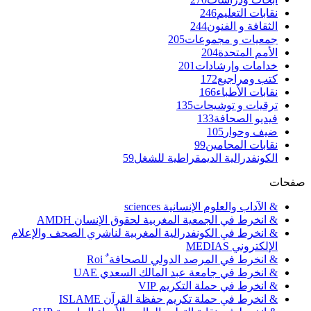
نقابات التعليم
246
الثقافة و الفنون
244
جمعيات و مجموعات
205
الأمم المتحدة
204
خدامات وإرشادات
201
كتب ومراجيع
172
نقابات الأطباء
166
ترقيات و توشيحات
135
فيديو الصحافة
133
ضيف وحوار
105
نقابات المحامين
99
الكونفدرالية الديمقراطية للشغل
59
صفحات
& الآداب والعلوم الإنسانية sciences
& انخرط في الجمعية المغربية لحقوق الإنسان AMDH
& انخرط في الكونفدرالية المغربية لناشري الصحف والإعلام
الإلكتروني MEDIAS
& انخرط في المرصد الدولي للصحافة ٌ Roi
& انخرط في جامعة عبد المالك السعدي UAE
& انخرط في حملة التكريم VIP
& انخرط في حملة تكريم حفظة القرآن ISLAME