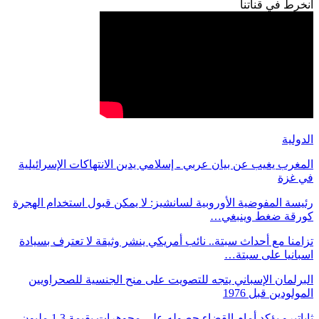
انخرط في قناتنا
الدولية
المغرب يغيب عن بيان عربي ـ إسلامي يدين الانتهاكات الإسرائيلية
في غزة
رئيسة المفوضية الأوروبية لسانشيز: لا يمكن قبول استخدام الهجرة
كورقة ضغط وينبغي…
تزامنا مع أحداث سبتة.. نائب أمريكي ينشر وثيقة لا تعترف بسيادة
اسبانيا على سبتة…
البرلمان الإسباني يتجه للتصويت على منح الجنسية للصحراويين
المولودين قبل 1976
ثاباتيرو يؤكد أمام القضاء حصوله على مجوهرات بقيمة 1.3 مليون