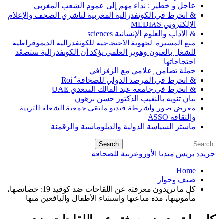
عاجل و خطير : نداء مهم إلى عموم الشعب المغربي
& انخرط في الكونفدرالية المغربية لناشري الصحف والإعلام
الإلكتروني MEDIAS
& الآداب والعلوم الإنسانية sciences
منع المسيرة الجهوية الاحتجاجية للكونفدرالية الديموقراطية
للشغل بالعيون وهوير العلمي يؤكد أن الكونفدرالية ستصعّد
احتجاجاتها
حملة تضامن إعلامي مع الزفزافي
& انخرط في المرصد الدولي للصحافة ٌ Roi
& انخرط في جامعة عبد المالك السعدي UAE
بيان تنويه بالنقيب الدكتور حسن برهون
معرض صور وأشرطة فيديو ملتقى جمعية الشعلة للتربية
والثقافة ASSO
ماستر السياسة الدولية والدبلوماسية والرقمنة
جريدة بريس ميديا الأوروعربية للصحافة
Home
ضيف وحوار
كل ما تريدون معرفته عن اللقاحات ضد كوفيد 19: خصائصها،
مأمونيتها، مدة مناعتها واستثناء الأطفال واليافعين منها