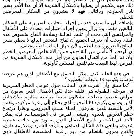
ذلك فهم يمكنهم أن يصابوا بالأشكال الشديدة إلا أن هذا الأمر يعتبر
نادر الحدوث، وبالتالي فهم لا يعتبرون من السكان المعرضين
للخطر.
وإضافة إلى ما سبق، فقد تم إجراء التجارب السريرية على السكان
البالغين فقط، ولا يزال يتعين إجراء اختبارات محددة على الأطفال
والمراهقين التي يجب أن تثبت فعالية وسلامة اللقاح بخصوص هذه
الفئة. ويجب أن يعرف الجميع أن لقاح الشخص البالغ لا يعطي نفس
النتائج بالضرورة عند الطفل، لأن جهاز المناعة لديه مختلف.
إن الهدف الأساسي من اللقاح هو حماية الأشخاص المعرضين للخطر
أولا، ثم الحدّ من انتقال العدوى من أجل منع الأشكال الشديدة من
المرض، لهذا السبب يتم تلقيح المسنين كأولوية.
– في هذه الحالة كيف يمكن التعامل مع الأطفال الذين هم عرضة
للإصابة بكوفيد 19 وتبعاته الخطيرة؟
– كما سبق وأن أشرت فإن البيانات حول عوامل الخطر السريرية
في مرحلة الطفولة هي قليلة جدا، لكن الأطفال الذين يعانون من
أمراض عصبية مصاحبة يشكلون نسبة مرتفعة مقارنة بالأشخاص
الذين يصابون بكوفيد 19 الوخيم الذي يحتاج إلى رعاية مركزة، ونفس
الأمر بالنسبة للذين يفارقون الحياة بسبب الفيروس. ونظرا لارتفاع
خطر التعرض للعدوى وتفشي المرض في المؤسسات، فإنه يمكن
الأخذ في الاعتبار تلقيح الأطفال الذين يعانون من حالات عصبية
شديدة، بما في ذلك الشلل الدماغي والتوحد الشديد ومتلازمة داون،
والذين يمرون بانتظام من دور رعاية المخصصة للأطفال ذوي