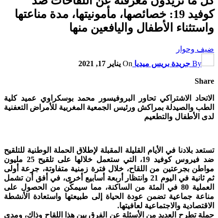
كل ما تريدون معرفته عن اللقاحات ضد
كوفيد 19: خصائصها، مأمونيتها، مدة مناعتها
واستثناء الأطفال واليافعين منها
ضيف وحوار
By
جريدة بريس ميديا
On
يناير 17, 2021
Share
الاتحاد الاشتراكي تحاور البروفيسور محمد بوسكراوي عميد كلية
الطب والصيدلة بمراكش ورئيس الجمعية المغربية للأمراض التعفنية
لدى الأطفال والتطعيم
تستعد بلادنا في الأيام القليلة المقبلة لإطلاق الحملة الوطنية للتلقيح
ضد فيروس كوفيد 19، التي ستعمل خلالها على تلقيح 25 مليون
مواطن بجرعتين من اللقاح، خلال فترة زمنية متفاوتة، جرعة أولى
ثم ثانية في اليوم 21 وانتظار أربعة أسابيع أخرى، في أفق أن تشمل
العملية 80 في المئة من الساكنة، مما سيمكّن من الحصول على
مناعة جماعية تضمن عودة الحياة إلى طبيعتها واستعادة الأنشطة
الاقتصادية والاجتماعية لعافيتها.
حملة تطرح العديد من الأسئلة عن الفرق بين هذا اللقاح وذاك، ومدى