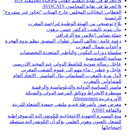
& انخرط في نقابة التعليم العالي والأحياء الجامعية SUP
& انخرط في نقابة المحامون AVOCATS
الحطابي: انتخابات المجلس خارج الهيئات “تجاوز غير مشروع”
الرئيسية
بلاغ توضيحي من الهيئة الوطنية لتراجمة المغرب
بيان تنويه بالنقيب الدكتور حسن برهون
حملة تضامن إعلامي مع الزفزافي
دعوة عامة : تحالف اليسار تطوان المضيق ينظم ندوة الهجرة
و أحداث شمال المغرب
سلسلة دورات التكوين والتأطير المتعددة التخصصات
سياسة الخصوصية
عاجل رسالة صوتية للناشط الدولي عبد المجيد الإدريسي
عاجل و خطير : نداء مهم إلى عموم الشعب المغربي
لأول مرة بالمغرب السليماني ينال الماستر . الاتحاد العام
للمتداولين بالمغرب
ماستر السياسة الدولية والدبلوماسية والرقمنة
مسطرة الانخراط ووثائق المرصد الدولي والشبكة
الأوروعربية Abonnement
معرض صور وأشرطة فيديو ملتقى جمعية الشعلة للتربية
والثقافة ASSO
منع المسيرة الجهوية الاحتجاجية للكونفدرالية الديموقراطية
للشغل بالعيون وهوير العلمي يؤكد أن الكونفدرالية ستصعّد
احتجاجاتها