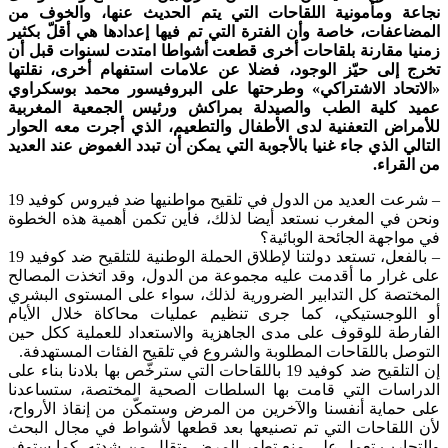
نجاعة ومأمونية اللقاحات التي يتم الحديث عنها، والخوف من
المضاعفات، خاصة وأن الفترة التي تم فيها إعدادها هي أقلّ بكثير
زمنيا مقارنة بلقاحات أخرى قطعت أشواطا امتدت لسنوات قبل أن
تخرج إلى حيّز الوجود، فضلا عن علامات استفهام أخرى، نقلتها
«الاتحاد الاشتراكي» وطرحتها على البروفيسور محمد بوسكراوي
عميد كلية الطب والصيدلة بمراكش ورئيس الجمعية المغربية
للأمراض التعفنية لدى الأطفال والتطعيم، الذي أجرت معه الحوار
التالي الذي جاء غنيا بالأجوبة التي يمكن أن تبدد الغموض عند العديد
من القراء.
– شرعت العديد من الدول في تلقيح مواطنيها ضد فيروس كوفيد 19
ونحن في المغرب نستعد أيضا لذلك، فأين تكمن أهمية هذه الخطوة
في مواجهة الجائحة الوبائية؟
– بالفعل، تستعد دولتنا لإطلاق الحملة الوطنية للتلقيح ضد كوفيد 19
على غرار ما أقدمت عليه مجموعة من الدول، وقد اتخذت المصالح
المختصة كل التدابير الضرورية لذلك، سواء على المستوى البشري
أو اللوجستيكي، كما جرى تنظيم عمليات محاكاة خلال الأيام
الفارطة للوقوف على مدى الجاهزية والاستعداد للعملية ككل حين
التوصل باللقاحات المطلوبة والشروع في تلقيح الفئات المستهدفة.
إن التلقيح ضد كوفيد 19 باللقاحات التي سترخّص بها بلادنا بناء على
الدراسات التي قامت بها السلطات الصحية المختصة، ستساعدنا
على حماية أنفسنا والآخرين من المرض وستمكّن من إنقاذ الأرواح،
لأن اللقاحات التي تم تصنيعها بعد قطعها لأشواط في مجال البحث
والتجارب تعمل على منع تطور المرض وتقلل من شدته، كما ستوفر