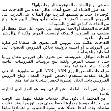
– ماهي أنواع اللقاحات المتوفرة حاليا وخاصياتها؟
– لقد طوّر العلماء في جميع أنحاء العالم العديد من اللقاحات ضد
كوفيد 19، حيث تم تصميمها لتدريب جهاز المناعة على التعرف على
الفيروس المسبب لكوفيد 19 وصدّه بأمان، وهناك اليوم عدة أنواع
من اللقاحات كما هو الشأن بالنسبة لـ:
اللقاحات المعطلة أو الحية الموهنة، التي تحتوي على شكل معطل أو
مضعف من الفيروس لا يمكنه أن يسبب المرض ولكنه لا يزال يثير
استجابة مناعية.
اللقاحات القائمة على البروتين، التي تحتوي على شظايا غير ضارة
من البروتينات أو أغشية بروتينية تحاكي الفيروس للحصول على
استجابة مناعية آمنة.
لقاحات النواقل الفيروسية، التي تحتوي على فيروس معدل وراثيا
حتى لا يسبب المرض ولكنه ينتج بروتينات الفيروسات التاجية
لإحداث استجابة مناعية آمنة.
ثم لقاحات الحمض النووي ARN و ADN، التي تم تطويرها بناء على
طريقة متقدمة تستخدم الحمض النووي المعدل لإنتاج البروتين
الفيروسي داخل الخلايا البشرية لتحفيز استجابة مناعية آمنة.
– هل يتميز أحد اللقاحات عن الباقي، وما هو النوع الذي اختارته
بلادنا؟
– من المحتمل أن تكون هناك اختلافات طفيفة بينهما، مثل الوقت
بين الجرعات ومدة وحرارة الحفظ ومتى يجب توزيعها، وقد اختارت
سلطات بلادنا لقاحا معطّلا، هذه التقنية التقليدية تم اعتمادها سابقا