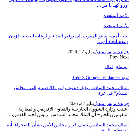
أورو كهدايا من…
الأمم المتحدة
الأمم المتحدة
لجنة أممية تدعو المغرب إلى توفير الغذاء والرعاية الصحية لزيان
وعدم اتخاذ أي…
جريدة بريس ميديا
يوليو 27, 2026
Prev
Next
أنشطة الملك
ترند Trends Google Tendances
الملك محمد السادس يقبل دعوة ترامب للانضمام إلى “مجلس
السلام” في غزة
جريدة بريس ميديا
يناير 22, 2026
أعلنت وزارة الشؤون الخارجية والتعاون الإفريقي والمغاربة
المقيمين بالخارج أن الملك محمد السادس، رئيس لجنة القدس،…
الملك محمد السادس يصف قرار مجلس الأمن بشأن الصحراء بأنه
“منعطف تاريخي”…