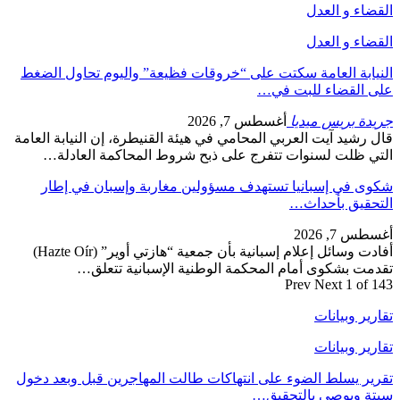
القضاء و العدل
القضاء و العدل
النيابة العامة سكتت على “خروقات فظيعة” واليوم تحاول الضغط
على القضاء للبت في…
جريدة بريس ميديا
أغسطس 7, 2026
قال رشيد آيت العربي المحامي في هيئة القنيطرة، إن النيابة العامة
التي ظلت لسنوات تتفرج على ذبح شروط المحاكمة العادلة…
شكوى في إسبانيا تستهدف مسؤولين مغاربة وإسبان في إطار
التحقيق بأحداث…
أغسطس 7, 2026
أفادت وسائل إعلام إسبانية بأن جمعية “هازتي أوير” (Hazte Oír)
تقدمت بشكوى أمام المحكمة الوطنية الإسبانية تتعلق…
Prev
Next
1 of 143
تقارير وبيانات
تقارير وبيانات
تقرير يسلط الضوء على انتهاكات طالت المهاجرين قبل وبعد دخول
سبتة ويوصي بالتحقيق…