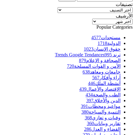
تصنيفات
تصنيفات
الأرشيف
الأرشيف
Popular Categories
مستجدات
4577
الدولية
1718
حقوق الإنسان
1023
ترند Trends Google Tendances
995
الصحافة و الإعلام
879
الأمن و القوات المسلحة
720
جامعات ومعاهد
638
آراء وأفكار
567
أنشطة الملك
446
الاقتصاد والأعمال
439
الطب والصحة
434
الدين والأخلاق
397
مواعيد ومحطات
391
التنمية والسياحة
380
وفيات و تعازي
368
تقارير وبيانات
360
القضاء و العدل
286
أبحاث ودراسات
270