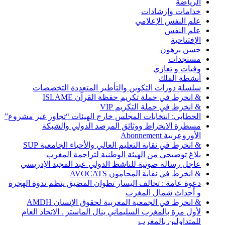
الرياضة
خدامات وإرشادات
علم النفس الإعلامي
علم النفس
الإفتتاحية
حسن برهون
مستجدات
وفيات و تعازي
أنشطة الملك
سلسلة دورات التكوين والتأطير المتعددة التخصصات
& انخرط في حملة تكريم حفظة القرآن ISLAME
& انخرط في حملة التكريم VIP
الحطابي: انتخابات المجلس خارج الهيئات “تجاوز غير مشروع”
مسطرة الانخراط ووثائق المرصد الدولي والشبكة
الأوروعربية Abonnement
& انخرط في نقابة التعليم العالي والأحياء الجامعية SUP
بلاغ توضيحي من الهيئة الوطنية لتراجمة المغرب
عاجل رسالة صوتية للناشط الدولي عبد المجيد الإدريسي
& انخرط في نقابة المحامون AVOCATS
دعوة عامة : تحالف اليسار تطوان المضيق ينظم ندوة الهجرة
و أحداث شمال المغرب
& انخرط في الجمعية المغربية لحقوق الإنسان AMDH
لأول مرة بالمغرب السليماني ينال الماستر . الاتحاد العام
للمتداولين بالمغرب