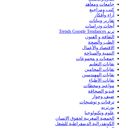
جامعات ومعاهد
كتب ومراجيع
آراء وأفكار
تقارير وبيانات
أبحاث ودراسات
ترند Trends Google Tendances
الثقافة و الفنون
الطب والصحة
الاقتصاد والأعمال
التنمية والسياحة
جمعيات و مجموعات
نقابات التعليم
نقابات المحامين
نقابات المهندسين
نقابات الأطباء
مواعيد ومحطات
فيديو الصحافة
ضيف وحوار
ترقيات و توشيحات
بورتريه
علوم وتكنولوجيا
الجمعية المغربية لحقوق الإنسان
الكونفدرالية الديمقراطية للشغل