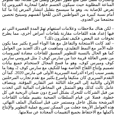
المناعة المطلوبة حيث سيكون الجسم جاهزا لمحاربة الفيروس إذا
تعرض للإصابة به، وهو ما سيسمح بتقليل انتشار المرض إذا ما كنا
أمام نسبة كبيرة من المواطنين الذين لقّحوا أنفسهم وسيتيح تحصين
مجتمعنا من العدوى.
– لكن هناك ملاحظات وعلامات استفهام تهمّ المدة القصيرة التي تم
فيها إعداد هذه اللقاحات مقارنة بلقاحات أمراض أخرى، مما يطرح
تخوفات عند البعض، فكيف تفسّرون ذلك؟
– لقد كانت الاستجابة والتفاعل مع هذا الوباء أسرع بكثير مما يكون
عليه الأمر مع النمط التقليدي، وساهمت في ذلك العديد من العوامل
كما هو الحال بالنسبة للتطوير المسبق للقاحات مضادة لفيروسات
من نفس العائلة قريبة جدا من سارس كوف 2 مثل فيروسي سارس
كوف وميرس كوف، وهو ما فسح المجال لاستخدام جميع بيانات
تصميم وإنتاج اللقاح الخاصة بهما للتكيف مع سارس كوف 2، وهذا ما
يفسر سبب إجراء الدراسة السريرية الأولى في مارس 2020. كما أن
التقدم السريري كان متكيفا وأسرع بكثير مع تقدم تجارب المرحلتين
الأولى والثانية إلى المرحلة الثالثة عبر التقارير المؤقتة. وينضاف
عامل ثالث كذلك وهو المتمثل في المخاطرات المالية التي اتخذت
من قبل الشركات للتحرك بشكل أسرع دون ضمان الربحية في كل
خطوة، فضلا عن قيام السلطات الصحية بتقييم ملفات اللقاحات
المرشحة بشكل عاجل ومستمر حتى قبل استكمال الملف النهائي.
هذه العوامل الأربعة جعلت من الممكن تسريع عملية التطوير والإنتاج
بأكملها مع الاحتفاظ بجميع التقييمات المعتادة عن سلامتها.