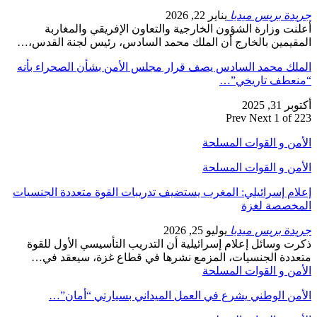
دة بريس ميديا
يناير 22, 2026
نت وزارة الشؤون الخارجية والتعاون الإفريقي والمغاربة
قيمين بالخارج أن الملك محمد السادس، رئيس لجنة القدس،…
لك محمد السادس يصف قرار مجلس الأمن بشأن الصحراء بأنه
نعطف تاريخي”…
31, 2025
Prev
Next
1 of 
من و القوات المسلحة
من و القوات المسلحة
ام إسرائيلي: المغرب يستضيف تدريبات القوة متعددة الجنسيات
خصصة لغزة
دة بريس ميديا
يوليو 25, 2026
ت وسائل إعلام إسرائيلية أن التدريب التأسيسي الأول للقوة
ددة الجنسيات، المزمع نشرها في قطاع غزة، سيعقد في…
من و القوات المسلحة
من الوطني يشرع في العمل الميداني بسيارتي “أمان”…