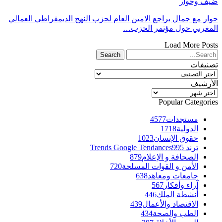
ف وحوار
ر مع جمال براجع الامين العام لحزب النهج الديمقراطي العمالي
غربي حول مؤتمر الحزب…
Load More Po
يفات
يفات
رشيف
رشيف
Popular Categor
مستجدات
4577
الدولية
1718
حقوق الإنسان
1023
ترند Trends Google Tendances
995
الصحافة و الإعلام
879
الأمن و القوات المسلحة
720
جامعات ومعاهد
638
آراء وأفكار
567
أنشطة الملك
446
الاقتصاد والأعمال
439
الطب والصحة
434