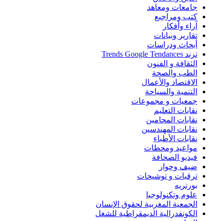
جامعات ومعاهد
كتب ومراجيع
آراء وأفكار
تقارير وبيانات
أبحاث ودراسات
ترند Trends Google Tendances
الثقافة و الفنون
الطب والصحة
الاقتصاد والأعمال
التنمية والسياحة
جمعيات و مجموعات
نقابات التعليم
نقابات المحامين
نقابات المهندسين
نقابات الأطباء
مواعيد ومحطات
فيديو الصحافة
ضيف وحوار
ترقيات و توشيحات
بورتريه
علوم وتكنولوجيا
الجمعية المغربية لحقوق الإنسان
الكونفدرالية الديمقراطية للشغل