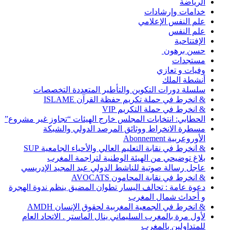
الرياضة
خدامات وإرشادات
علم النفس الإعلامي
علم النفس
الإفتتاحية
حسن برهون
مستجدات
وفيات و تعازي
أنشطة الملك
سلسلة دورات التكوين والتأطير المتعددة التخصصات
& انخرط في حملة تكريم حفظة القرآن ISLAME
& انخرط في حملة التكريم VIP
الحطابي: انتخابات المجلس خارج الهيئات “تجاوز غير مشروع”
مسطرة الانخراط ووثائق المرصد الدولي والشبكة
الأوروعربية Abonnement
& انخرط في نقابة التعليم العالي والأحياء الجامعية SUP
بلاغ توضيحي من الهيئة الوطنية لتراجمة المغرب
عاجل رسالة صوتية للناشط الدولي عبد المجيد الإدريسي
& انخرط في نقابة المحامون AVOCATS
دعوة عامة : تحالف اليسار تطوان المضيق ينظم ندوة الهجرة
و أحداث شمال المغرب
& انخرط في الجمعية المغربية لحقوق الإنسان AMDH
لأول مرة بالمغرب السليماني ينال الماستر . الاتحاد العام
للمتداولين بالمغرب