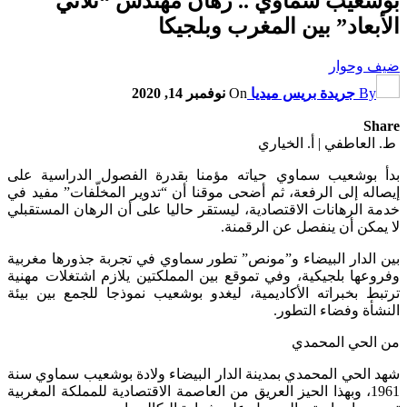
شعيب سماوي .. رهان مهندس “ثلاثي
أبعاد” بين المغرب وبلجيكا
ف وحوار
By
جريدة بريس ميديا
On
نوفمبر 14, 2020
Sh
العاطفي | أ. الخياري
 بوشعيب سماوي حياته مؤمنا بقدرة الفصول الدراسية على
اله إلى الرفعة، ثم أضحى موقنا أن “تدوير المخلّفات” مفيد في
ة الرهانات الاقتصادية، ليستقر حاليا على أن الرهان المستقبلي
يمكن أن ينفصل عن الرقمنة.
 الدار البيضاء و”مونص” تطور سماوي في تجربة جذورها مغربية
وعها بلجيكية، وفي تموقع بين المملكتين يلازم اشتغلات مهنية
بط بخبراته الأكاديمية، ليغدو بوشعيب نموذجا للجمع بين بيئة
شأة وفضاء التطور.
الحي المحمدي
 الحي المحمدي بمدينة الدار البيضاء ولادة بوشعيب سماوي سنة
1961، وبهذا الحيز العريق من العاصمة الاقتصادية للمملكة المغربية