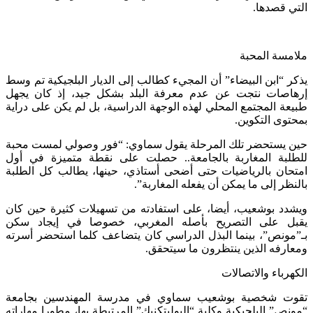
ي قصدها.
مسة المحبة
ر “ابن البيضاء” أن المجيء كطالب إلى الديار البلجيكية تم وسط
اصات نتجت عن عدم معرفة البلد بشكل جيد، إذ كان يجهل
عة المجتمع المحلي لهذه الوجهة الدراسية، بل لم يكن على دراية
توى التكوين.
 يستحضر تلك المرحلة يقول سماوي: “فور وصولي لمست محبة
لبة المغاربة بالجامعة.. حصلت على نقطة متميزة في أول
حان بالرياضيات حتى أضحى أستاذي، حينها، يطالب كل الطلبة
نظر إلى ما يمكن أن يفعله المغاربة”.
دد بوشعيب، أيضا، على استفادته من تسهيلات كثيرة حين كان
بل على التصريح بأصله المغربي، خصوصا في إيجاد سكن
مونص”، بينما البذل الدراسي كان يتضاعف كلما استحضر أسرته
ارفه الذين ينتظرون ما سيتحقق.
هرباء والاتصالات
وت شخصية بوشعيب سماوي في مدرسة المهندسين بجامعة
نص” البلجيكية وكلية “البوليتكنيك” المرتبطة بها، مطورا مهاراته