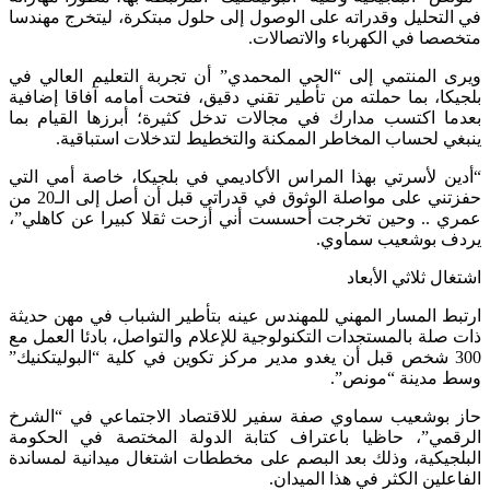
التحليل وقدراته على الوصول إلى حلول مبتكرة، ليتخرج مهندسا
صصا في الكهرباء والاتصالات.
ى المنتمي إلى “الحي المحمدي” أن تجربة التعليم العالي في
يكا، بما حملته من تأطير تقني دقيق، فتحت أمامه آفاقا إضافية
ما اكتسب مدارك في مجالات تدخل كثيرة؛ أبرزها القيام بما
غي لحساب المخاطر الممكنة والتخطيط لتدخلات استباقية.
ين لأسرتي بهذا المراس الأكاديمي في بلجيكا، خاصة أمي التي
حفزتني على مواصلة الوثوق في قدراتي قبل أن أصل إلى الـ20 من
ي .. وحين تخرجت أحسست أني أزحت ثقلا كبيرا عن كاهلي”،
ف بوشعيب سماوي.
غال ثلاثي الأبعاد
بط المسار المهني للمهندس عينه بتأطير الشباب في مهن حديثة
 صلة بالمستجدات التكنولوجية للإعلام والتواصل، بادئا العمل مع
300 شخص قبل أن يغدو مدير مركز تكوين في كلية “البوليتكنيك”
 مدينة “مونص”.
 بوشعيب سماوي صفة سفير للاقتصاد الاجتماعي في “الشرخ
قمي”، حاظيا باعتراف كتابة الدولة المختصة في الحكومة
لجيكية، وذلك بعد البصم على مخططات اشتغال ميدانية لمساندة
اعلين الكثر في هذا الميدان.