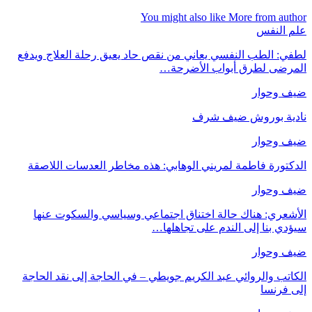
You might also like
More from aut
 النفس
ي: الطب النفسي يعاني من نقص حاد يعيق رحلة العلاج ويدفع
رضى لطرق أبواب الأضرحة…
ف وحوار
دية بوروش ضيف شرف
ف وحوار
كتورة فاطمة لمريني الوهابي: هذه مخاطر العدسات اللاصقة
ف وحوار
شعري: هناك حالة اختناق اجتماعي وسياسي والسكوت عنها
دي بنا إلى الندم على تجاهلها…
ف وحوار
اتب والروائي عبد الكريم جويطي – في الحاجة إلى نقد الحاجة
 فرنسا