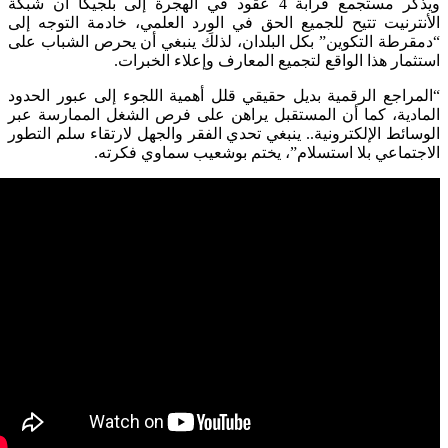
ويذكر مستجمع قرابة 4 عقود في الهجرة إلى بلجيكا أن شبكة
نترنيت تتيح للجميع الحق في الوِرد العلمي، خادمة التوجه إلى
قرطة التكوين” بكل البلدان، لذلك ينبغي أن يحرص الشباب على
ثمار هذا الواقع لتجميع المعارف وإعلاء الخبرات.
مراجع الرقمية بديل حقيقي قلل أهمية اللجوء إلى عبور الحدود
ادية، كما أن المستقبل يراهن على فرص الشغل الممارسة عبر
سائط الإلكترونية.. ينبغي تحدي الفقر والجهل لارتقاء سلم التطور
جتماعي بلا استسلام”، يختم بوشعيب سماوي فكرته.