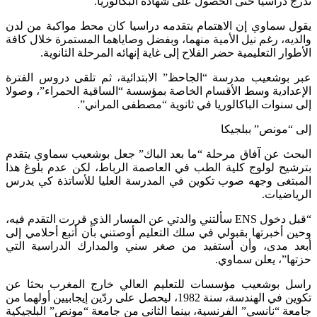
ج دراسيا حتى الحصول على شهادة البكالوريا.
ل سماوي إن الاهتمام بتقدمه دراسيا كان محط مواكبة من لدن
ديه، رغم نيل الأمية منهما، وبفضل وصاياهما المستمرة خلال كافة
طوار التعليمية حضر الفلاح إلى غاية إنهائه المرحلة الثانوية.
 بوشعيب مدرسة “الجاحظ” الابتدائية، ثم تلقى دروس الفترة
عدادية وسط الأقسام الخاصة بمؤسسة “الساقية الحمراء”، وصولا
 سنوات الباكالوريا في ثانوية “مصطفى المراني”.
 “مونص” ببلجيكا
حث عن آفاق مرحلة “ما بعد الباك” جعل بوشعيب سماوي يتقدم
شيح لولوج كلية الطب في العاصمة الرباط، لكن عدم بلوغ هذا
بتغى وجهه صوب تكوين في المدرسة العليا للأساتذة كي يدرس
ياضيات.
“قبل دخول ENS سألتني والدتي عن المسار الذي قررت التقدم فيه،
ن أخبرتها بقبولي في سلك التعليم أوصتني بأن أتبع أحلامي إلى
د مدى، وأن أستفيد من صغر سني والمدارك الدراسية التي
ها”، يعلن سماوي.
ل بوشعيب مؤسسات للتعليم العالي خارج المغرب بحثا عن
تكوين في الهندسة، سنة 1982، ليحصل على ردّين إيجابيين أولهما من
عة “نانسي” الفرنسية، بينما الثاني من جامعة “مونص” البلجيكية