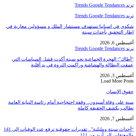
Trends Goog
Trends Goog
ى في إسبانيا تستهدف مستشار الملك و مسؤولين مغاربة في
ر التحقيق بأحداث سبتة
س 6, 2026
Trends Goog
اك”: الهجرة الجماعية نحو سبتة أكدت فشل السياسات التي
ت البطالة والهشاشة وراكمت الثروة في يد أقلية
س 3, 2026
Load More Po
ق الإنسان
 على وفاة أسيدون.. وقفة احتجاجية أمام رئاسة النيابة العامة
لب بكشف الحقيقة كاملة
س 7, 2026
“أحداث سبتة ومليلية”.. تقديرات حقوقية ترفع عدد الوفيات إلى 141
معتقلين إلى أزيد من 111