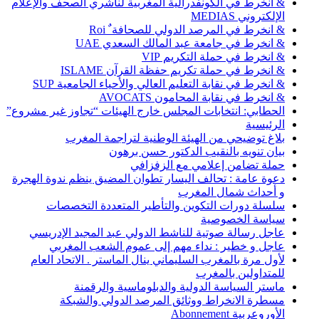
& انخرط في الكونفدرالية المغربية لناشري الصحف والإعلام
الإلكتروني MEDIAS
& انخرط في المرصد الدولي للصحافة ٌ Roi
& انخرط في جامعة عبد المالك السعدي UAE
& انخرط في حملة التكريم VIP
& انخرط في حملة تكريم حفظة القرآن ISLAME
& انخرط في نقابة التعليم العالي والأحياء الجامعية SUP
& انخرط في نقابة المحامون AVOCATS
الحطابي: انتخابات المجلس خارج الهيئات “تجاوز غير مشروع”
الرئيسية
بلاغ توضيحي من الهيئة الوطنية لتراجمة المغرب
بيان تنويه بالنقيب الدكتور حسن برهون
حملة تضامن إعلامي مع الزفزافي
دعوة عامة : تحالف اليسار تطوان المضيق ينظم ندوة الهجرة
و أحداث شمال المغرب
سلسلة دورات التكوين والتأطير المتعددة التخصصات
سياسة الخصوصية
عاجل رسالة صوتية للناشط الدولي عبد المجيد الإدريسي
عاجل و خطير : نداء مهم إلى عموم الشعب المغربي
لأول مرة بالمغرب السليماني ينال الماستر . الاتحاد العام
للمتداولين بالمغرب
ماستر السياسة الدولية والدبلوماسية والرقمنة
مسطرة الانخراط ووثائق المرصد الدولي والشبكة
الأوروعربية Abonnement