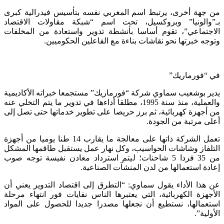
جهة أخرى، يرتبط اسم المغربي نفسه بتأسيس فيدرالية كبرى
والونيا” وبروكسيل، تحت اسم “شبكة مقاولات الاقتصاد
جتماعي”، تقوم أساسا بأنشطة تدوير واستعادة من المخلفات
جه خبرتها نحو نقاشات بناءة مع الفاعلين الحكوميين.
“فورماريك”
ر بوشعيب سماوي شركة “فورماريك” مستجمعا خبراته الأكاديمية
والعملية، منذ سنة 1995، مطلقا أداءها في تدوير ما يتم التخلي عنه
أجهزة كهربائية، ثم برز حريصا على تطوير خدماتها حتى تصل إلى
ى مرتبة من الجودة.
تعمل الشركة ذاتها على معالجة ما يقارب 14 طنا يوميا من أجهزة
لفاز وشاشات الحواسيب، وكل نهار عمل يستقبل طاقمها المشكل
من 35 فردا 5 شاحنات؛ ليتم استرداد معادن نفيسة توجه صوب
دة استعمالها من لدن المنشآت الصناعية.
هذا الأداء يقول سماوي: “التطرق إلى اقتصاد التدوير يعني أن
جهزة الكهربائية، التي يعتبرها الناس نفايات فور انتهاء مرحلة
عمالها، نستطيع أن نجعلها مصدرا جديدا للحصول على المواد
ولية”.