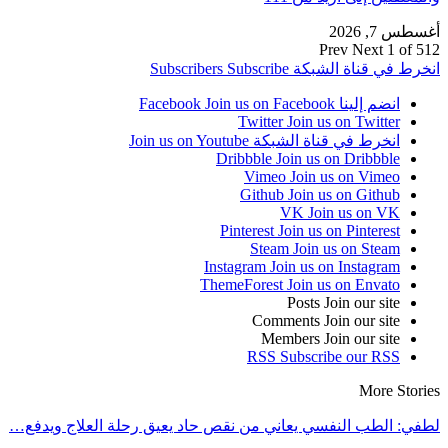
س 7, 2026
Prev
Next
1 of 
رط في قناة الشبكة
Subscribe
Subscribers
انضم إلينا Facebook
Join us on Facebook
Twitter
Join us on Twitter
انخرط في قناة الشبكة
Join us on Youtube
Dribbble
Join us on Dribbble
Vimeo
Join us on Vimeo
Github
Join us on Github
VK
Join us on VK
Pinterest
Join us on Pinterest
Steam
Join us on Steam
Instagram
Join us on Instagram
ThemeForest
Join us on Envato
Posts
Join our site
Comments
Join our site
Members
Join our site
RSS
Subscribe our RSS
More Stor
ي: الطب النفسي يعاني من نقص حاد يعيق رحلة العلاج ويدفع…