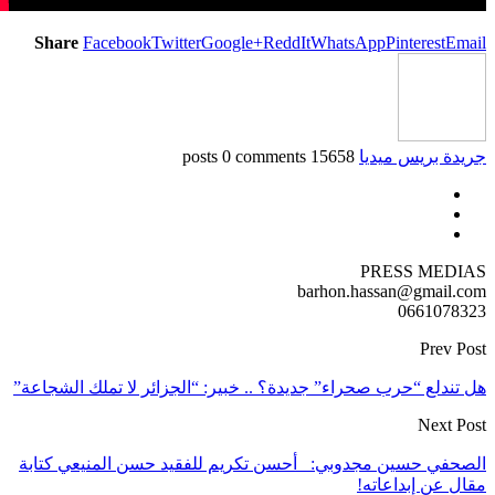
Share
Facebook
Twitter
Google+
ReddIt
WhatsApp
Pinterest
Em
دة بريس ميديا
15658 posts
0 comments
PRESS MEDI
barhon.hassan@gmail.
0661078
Prev P
تندلع “حرب صحراء” جديدة؟ .. خبير: “الجزائر لا تملك الشجاعة”
Next P
حفي حسين مجدوبي: أحسن تكريم للفقيد حسن المنيعي كتابة
ل عن إبداعاته!