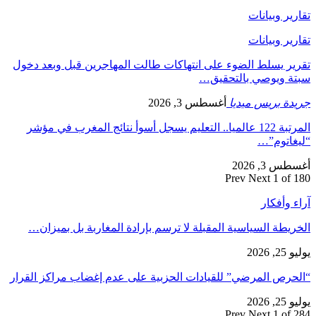
رير وبيانات
رير وبيانات
ير يسلط الضوء على انتهاكات طالت المهاجرين قبل وبعد دخول
ة ويوصي بالتحقيق…
دة بريس ميديا
أغسطس 3, 2026
المرتبة 122 عالميا.. التعليم يسجل أسوأ نتائج المغرب في مؤشر
غاتوم”…
س 3, 2026
Prev
Next
1 of 
ء وأفكار
ريطة السياسية المقبلة لا ترسم بإرادة المغاربة بل بميزان…
2, 2026
حرص المرضي” للقيادات الحزبية على عدم إغضاب مراكز القرار
2, 2026
Prev
Next
1 of 