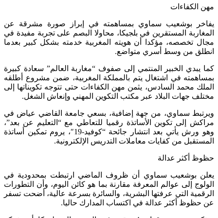
 الكفاءات
اخر بوشعيب سماوي بمساهمته في إبراز صورة مشرقة عن
غاربة المستقرين في بلجيكا، محاولا البصم على تجربة مفيدة في
ل تخصصه، مؤكدا أن هويته المغربية خدمته بشكل كبير بعدما
لق من وسط أسري متواضع.
 يبدي الخبير المنتمي إلى صفوف “مغاربة العالم” سعادة كبيرة
اهمته في اشتغال يتم بالمملكة المغربية، ضمن مشروع أطلقه
لك محمد السادس، يثمن مهن الكفاءات حتى تتوجه تكويناتها إلى
لف جهات البلاد عبر مكتب التكوين المهني وإنعاش الشغل.
تبط سماوي، من جهة إضافية، بسعي جامعة القاضي عياض في
كش إلى تكوين الأساتذة رقميا للتعاطي مع “التعليم عن بعد”،
وهو ورش يأتي بعد انتشار جائحة “كوفيد-19″، يروم تمكين أساتذة
ستقبل من كفايات معاملات التدريس الإلكترونية.
ظ أكثر عدالة
ن بوشعيب سماوي أن ظروف الماضي ارتبطت بمحدودية في
لوج إلى عوالم المعرفة مقارنة بما هو كائن اليوم، وأن التطورات
قمية التي عرفتها البشرية، والسائرة بسرعة عالية، أضحت تسفر
حظوظ أكثر عدالة في اكتساب المدارك حاليا.