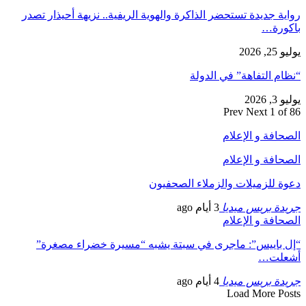
ية جديدة تستحضر الذاكرة والهوية الريفية.. نزيهة أحيذار تصدر
ورة…
2, 2026
ام التفاهة” في الدولة
, 2026
Prev
Next
1 of
حافة و الإعلام
حافة و الإعلام
ة للزميلات والزملاء الصحفيون
دة بريس ميديا
3 أيام ago
حافة و الإعلام
 باييس”: ماجرى في سبتة يشبه “مسيرة خضراء مصغرة”
علت…
دة بريس ميديا
4 أيام ago
Load More Po