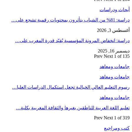
اث ودراسات
ب يتأثرون بمحتويات رقمية تشجع على…
س 3, 2026
سة: انخفاض المرونة المؤسسية يُقيّد قدرة المغرب على…
ر 16, 2025
Prev
Next
1 of 
عات ومعاهد
عات ومعاهد
م التعليم العالي الخيالية تجعل استكمال الدراسات العليا…
عات ومعاهد
يم اللغة العربية للناطقين بغيرها والثقافة المغربية بكلية…
Prev
Next
1 of 
 ومراجيع