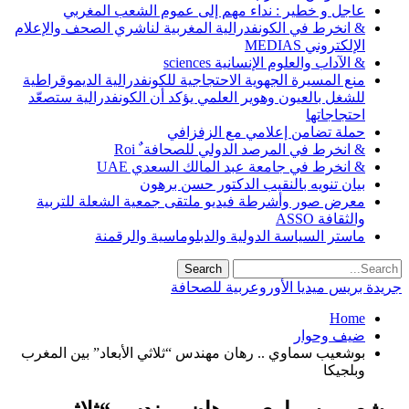
عاجل و خطير : نداء مهم إلى عموم الشعب المغربي
& انخرط في الكونفدرالية المغربية لناشري الصحف والإعلام
الإلكتروني MEDIAS
& الآداب والعلوم الإنسانية sciences
منع المسيرة الجهوية الاحتجاجية للكونفدرالية الديموقراطية
للشغل بالعيون وهوير العلمي يؤكد أن الكونفدرالية ستصعّد
احتجاجاتها
حملة تضامن إعلامي مع الزفزافي
& انخرط في المرصد الدولي للصحافة ٌ Roi
& انخرط في جامعة عبد المالك السعدي UAE
بيان تنويه بالنقيب الدكتور حسن برهون
معرض صور وأشرطة فيديو ملتقى جمعية الشعلة للتربية
والثقافة ASSO
ماستر السياسة الدولية والدبلوماسية والرقمنة
دة بريس ميديا الأوروعربية للصحافة
Home
ضيف وحوار
بوشعيب سماوي .. رهان مهندس “ثلاثي الأبعاد” بين المغرب
وبلجيكا