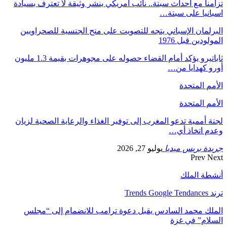
منا مع أحداث سبتة.. نائب أمريكي ينشر وثيقة لا تعترف بسيادة
انيا على سبتة…
رلمان الإسباني يتجه للتصويت على منح الجنسية للصحراويين
لودين قبل 1976
ثاباتيرو يؤكد أمام القضاء حصوله على مجوهرات بقيمة 1.3 مليون
و كهدايا من…
مم المتحدة
مم المتحدة
ة أممية تدعو المغرب إلى توفير الغذاء والرعاية الصحية لزيان
م اتخاذ أي…
دة بريس ميديا
يوليو 27, 2026
Prev
N
طة الملك
Trends Goog
لك محمد السادس يقبل دعوة ترامب للانضمام إلى “مجلس
لام” في غزة