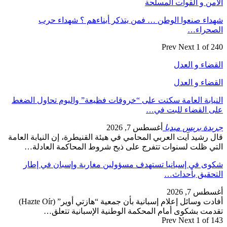
من و القوات المسلحة
اء صنعوا الوطن … فمن يتذكر أبناءهم ؟ شهداء حرب
صحراء…
Prev
Next
1 of 
ضاء و العدل
ضاء و العدل
يابة العامة سكتت على “خروقات فظيعة” واليوم تحاول الضغط
 القضاء للبت في…
دة بريس ميديا
أغسطس 7, 2026
 رشيد آيت العربي المحامي في هيئة القنيطرة، إن النيابة العامة
ي ظلت لسنوات تتفرج على ذبح شروط المحاكمة العادلة…
ى في إسبانيا تستهدف مسؤولين مغاربة وإسبان في إطار
حقيق بأحداث…
س 7, 2026
أفادت وسائل إعلام إسبانية بأن جمعية “هازتي أوير” (Hazte Oír)
مت بشكوى أمام المحكمة الوطنية الإسبانية تتعلق…
Prev
Next
1 of 