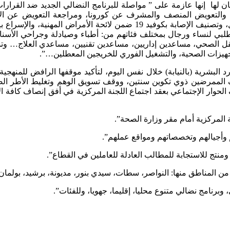
ان لها إنها عازمة على ” مواصلة للبرنامج النضالي الجديد ضد القرارا
ل، والتعويض المنصف والمشرف عن كورونا، ومراجعة التعويض عن الأخ
والتصريح بكافة الأطر الصحية المصابين بكورونا كضحايا حوادث شغل، وتصنيف ا
لبي لنساء ورجال بمختلف فئاتهم من: أطباء وصيادلة وجراحي الأسن
الصحي، مساعدين إداريين، مساعدين تقنيين، مساعدي العلاج… وتسوية ال
جهيزات الصحية، والتشغيل الفوري للخريجين المعطلين…”.
ارد البشرية (بالنيابة) خلال نفس اليوم، لتأكيد موقفها الرافض للمنهجي
حوار الإجتماعي بعقد اجتماع اللجنة المركزية في أفق إنصاف كافة الأط
المركزية أمام مقر وزارة الصحة”.
وأجيالهم وتخصصاتهم ومواقع عملهم”.
منتج للاستجابة للمطالب العادلة للعاملين في القطاع”.
من المناطق منها: النواصر، سطات، سيدي بنور، مديونة، برشيد، بولمان
برنامج نضالي متنوع محليا، إقليما، جهويا، وللفئات”.