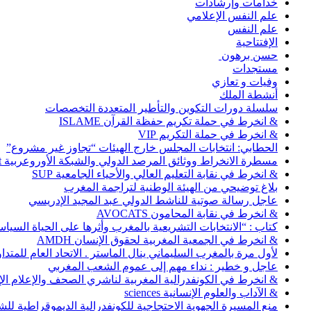
خدامات وإرشادات
علم النفس الإعلامي
علم النفس
الإفتتاحية
حسن برهون
مستجدات
وفيات و تعازي
أنشطة الملك
سلسلة دورات التكوين والتأطير المتعددة التخصصات
& انخرط في حملة تكريم حفظة القرآن ISLAME
& انخرط في حملة التكريم VIP
الحطابي: انتخابات المجلس خارج الهيئات “تجاوز غير مشروع”
مسطرة الانخراط ووثائق المرصد الدولي والشبكة الأوروعربية Abonnement
& انخرط في نقابة التعليم العالي والأحياء الجامعية SUP
بلاغ توضيحي من الهيئة الوطنية لتراجمة المغرب
عاجل رسالة صوتية للناشط الدولي عبد المجيد الإدريسي
& انخرط في نقابة المحامون AVOCATS
كتاب : “الانتخابات التشريعية بالمغرب وأثرها على الحياة السي
& انخرط في الجمعية المغربية لحقوق الإنسان AMDH
لأول مرة بالمغرب السليماني ينال الماستر . الاتحاد العام للمتد
عاجل و خطير : نداء مهم إلى عموم الشعب المغربي
& انخرط في الكونفدرالية المغربية لناشري الصحف والإعلام الإلكترو
& الآداب والعلوم الإنسانية sciences
منع المسيرة الجهوية الاحتجاجية للكونفدرالية الديموقراطية للش