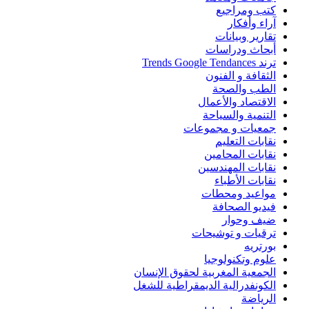
كتب ومراجيع
آراء وأفكار
تقارير وبيانات
أبحاث ودراسات
ترند Trends Google Tendances
الثقافة و الفنون
الطب والصحة
الاقتصاد والأعمال
التنمية والسياحة
جمعيات و مجموعات
نقابات التعليم
نقابات المحامين
نقابات المهندسين
نقابات الأطباء
مواعيد ومحطات
فيديو الصحافة
ضيف وحوار
ترقيات و توشيحات
بورتريه
علوم وتكنولوجيا
الجمعية المغربية لحقوق الإنسان
الكونفدرالية الديمقراطية للشغل
الرياضة