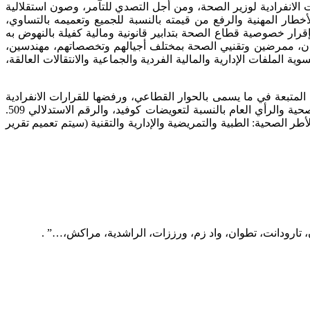
ت الانفرادية لوزير الصحة، ومن أجل التصدي للتآمر، وصون استقلالية
طار المهنية والرفع من قيمته بالنسبة للجميع وتعميمه بالتساوي،
لإصابة بكوفيد 19 ضمن لائحة الأمراض المهنية، والإسراع بإقرار خصوصية قطاع الصحة بتدابير قانونية ومالية كفيلة بالنهوض به
ان، ممرضين وتقنيي الصحة بمختلف أجيالهم وتخصصاتهم، مهندسين،
ملفات الإدارية والمالية الفردية والجماعية والانتقالات العالقة،
ة المتبعة في ما يسمى بالحوار القطاعي، ورفضها للقرارات الانفرادية
لوزير الصحة، ودعوته للتراجع عنها بدءً بسحب “مرسوم تسوية” ملف الممرضين ذوي تكوين سنتين، ووقف تسويق الوهم وتغليط الأطر الصحية والرأي العام بالنسبة لتعويضات كوفيد، والرقم الاستدلالي 509.
ر الصحية: الطبية والتمريضية والإدارية والتقنية (سيتم تعميم تقرير
، تارودانت، تطوان، واد زم، ورززات، الراشدية، مراكش،…” .