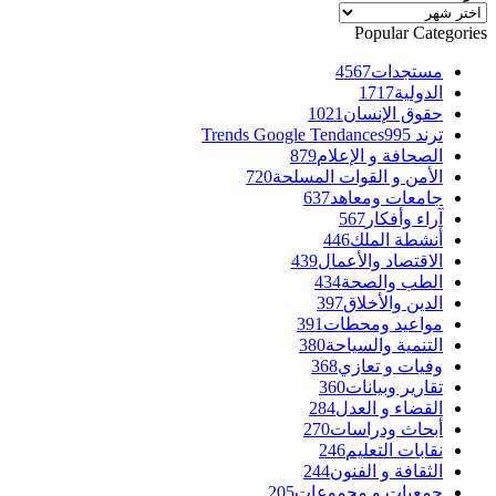
الأرشيف
Popular Categories
مستجدات
4567
الدولية
1717
حقوق الإنسان
1021
ترند Trends Google Tendances
995
الصحافة و الإعلام
879
الأمن و القوات المسلحة
720
جامعات ومعاهد
637
آراء وأفكار
567
أنشطة الملك
446
الاقتصاد والأعمال
439
الطب والصحة
434
الدين والأخلاق
397
مواعيد ومحطات
391
التنمية والسياحة
380
وفيات و تعازي
368
تقارير وبيانات
360
القضاء و العدل
284
أبحاث ودراسات
270
نقابات التعليم
246
الثقافة و الفنون
244
جمعيات و مجموعات
205