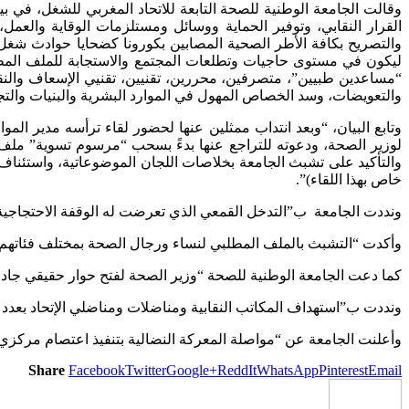
وقالت الجامعة الوطنية للصحة التابعة للاتحاد المغربي للشغل، في بي
القرار النقابي، وتوفير الحماية ووسائل ومستلزمات الوقاية والعم
ليكون في مستوى حاجيات وتطلعات المجتمع والاستجابة للملف المط
“مساعدين طبيين”، متصرفين، محررين، تقنيين، تقنيي الإسعاف والنقل 
والتعويضات، وسد الخصاص المهول في الموارد البشرية والبنيات والت
وتابع البيان، “وبعد انتداب ممثلين عنها لحضور لقاء ترأسه مدير المو
والتأكيد على تشبث الجامعة بخلاصات اللجان الموضوعاتية، واستئناف ال
خاص بهذا اللقاء)”.
ونددت الجامعة ب”التدخل القمعي الذي تعرضت له الوقفة الاحتجاجية 
وأكدت “التشبث بالملف المطلبي لنساء ورجال الصحة بمختلف فئاتهم 
كما دعت الجامعة الوطنية للصحة “وزير الصحة لفتح حوار حقيقي جاد و
ونددت ب”استهداف المكاتب النقابية ومناضلات ومناضلي الإتحاد بعدد 
وأعلنت الجامعة عن “مواصلة المعركة النضالية بتنفيذ اعتصام مركزي، و
Share
Facebook
Twitter
Google+
ReddIt
WhatsApp
Pinterest
Email