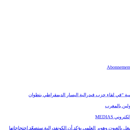
اسية “في لقاء حزب فيدرالية اليسار الديمقراطي بتطوان
اولين بالمغرب
ني MEDIAS
غل بالعيون وهوير العلمي يؤكد أن الكونفدرالية ستصعّد احتجاجاتها