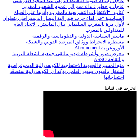
عاجل رسالة صوتية للناشط الدولي عبد المجيد الإدريسي
عاجل و خطير : نداء مهم إلى عموم الشعب المغربي
كتاب : “الانتخابات التشريعية بالمغرب وأثرها على الحياة
السياسية “في لقاء حزب فيدرالية اليسار الديمقراطي بتطوان
لأول مرة بالمغرب السليماني ينال الماستر . الاتحاد العام
للمتداولين بالمغرب
ماستر السياسة الدولية والدبلوماسية والرقمنة
مسطرة الانخراط ووثائق المرصد الدولي والشبكة
الأوروعربية Abonnement
معرض صور وأشرطة فيديو ملتقى جمعية الشعلة للتربية
والثقافة ASSO
منع المسيرة الجهوية الاحتجاجية للكونفدرالية الديموقراطية
للشغل بالعيون وهوير العلمي يؤكد أن الكونفدرالية ستصعّد
احتجاجاتها
انخرط في قناتنا