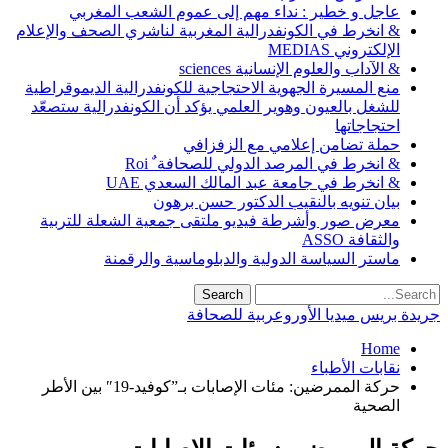
عاجل و خطير : نداء مهم إلى عموم الشعب المغربي
& انخرط في الكونفدرالية المغربية لناشري الصحف والإعلام
الإلكتروني MEDIAS
& الآداب والعلوم الإنسانية sciences
منع المسيرة الجهوية الاحتجاجية للكونفدرالية الديموقراطية
للشغل بالعيون وهوير العلمي يؤكد أن الكونفدرالية ستصعّد
احتجاجاتها
حملة تضامن إعلامي مع الزفزافي
& انخرط في المرصد الدولي للصحافة ٌ Roi
& انخرط في جامعة عبد المالك السعدي UAE
بيان تنويه بالنقيب الدكتور حسن برهون
معرض صور وأشرطة فيديو ملتقى جمعية الشعلة للتربية
والثقافة ASSO
ماستر السياسة الدولية والدبلوماسية والرقمنة
جريدة بريس ميديا الأوروعربية للصحافة
Home
نقابات الأطباء
حركة الممرضين: مئات الإصابات بـ”كوفيد-19″ بين الأطر
الصحية