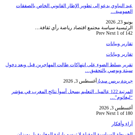
عبد النباوي يدعو إلى تطوير الإطار القانوني الخاص بالصفقات
العمومية…
يونيو 23, 2026
الرئيسية سياسة مجتمع اقتصاد رياضة رأي ثقافة…
Prev
Next
1 of 142
تقارير وبيانات
تقارير وبيانات
تقرير يسلط الضوء على انتهاكات طالت المهاجرين قبل وبعد دخول
سبتة ويوصي بالتحقيق…
جريدة بريس ميديا
أغسطس 3, 2026
المرتبة 122 عالميا.. التعليم يسجل أسوأ نتائج المغرب في مؤشر
“ليغاتوم”…
أغسطس 3, 2026
Prev
Next
1 of 180
آراء وأفكار
الخريطة السياسية المقبلة لا ترسم بإرادة المغاربة بل بميزان…