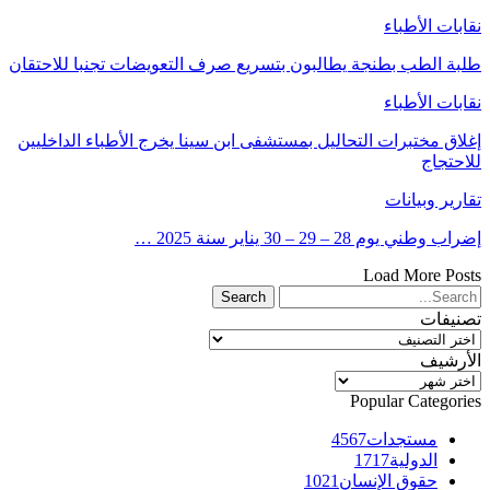
نقابات الأطباء
طلبة الطب بطنجة يطالبون بتسريع صرف التعويضات تجنبا للاحتقان
نقابات الأطباء
إغلاق مختبرات التحاليل بمستشفى ابن سينا يخرج الأطباء الداخليين
للاحتجاج
تقارير وبيانات
إضراب وطني يوم 28 – 29 – 30 يناير سنة 2025 …
Load More Posts
تصنيفات
تصنيفات
الأرشيف
الأرشيف
Popular Categories
مستجدات
4567
الدولية
1717
حقوق الإنسان
1021