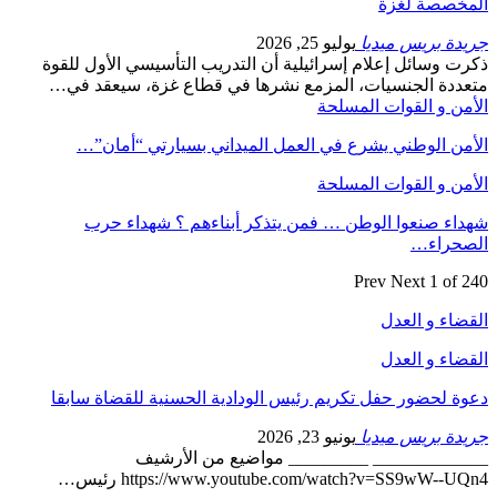
المخصصة لغزة
جريدة بريس ميديا
يوليو 25, 2026
ذكرت وسائل إعلام إسرائيلية أن التدريب التأسيسي الأول للقوة
متعددة الجنسيات، المزمع نشرها في قطاع غزة، سيعقد في…
الأمن و القوات المسلحة
الأمن الوطني يشرع في العمل الميداني بسيارتي “أمان”…
الأمن و القوات المسلحة
شهداء صنعوا الوطن … فمن يتذكر أبناءهم ؟ شهداء حرب
الصحراء…
Prev
Next
1 of 240
القضاء و العدل
القضاء و العدل
دعوة لحضور حفل تكريم رئيس الودادية الحسنية للقضاة سابقا
جريدة بريس ميديا
يونيو 23, 2026
_____________ _________ مواضيع من الأرشيف
https://www.youtube.com/watch?v=SS9wW--UQn4 رئيس…