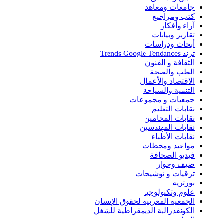
جامعات ومعاهد
كتب ومراجيع
آراء وأفكار
تقارير وبيانات
أبحاث ودراسات
ترند Trends Google Tendances
الثقافة و الفنون
الطب والصحة
الاقتصاد والأعمال
التنمية والسياحة
جمعيات و مجموعات
نقابات التعليم
نقابات المحامين
نقابات المهندسين
نقابات الأطباء
مواعيد ومحطات
فيديو الصحافة
ضيف وحوار
ترقيات و توشيحات
بورتريه
علوم وتكنولوجيا
الجمعية المغربية لحقوق الإنسان
الكونفدرالية الديمقراطية للشغل