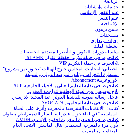
الرياضة
خدامات وإرشادات
علم النفس الإعلامي
علم النفس
الإفتتاحية
حسن برهون
مستجدات
وفيات و تعازي
أنشطة الملك
سلسلة دورات التكوين والتأطير المتعددة التخصصات
& انخرط في حملة تكريم حفظة القرآن ISLAME
& انخرط في حملة التكريم VIP
الحطابي: انتخابات المجلس خارج الهيئات “تجاوز غير مشروع”
مسطرة الانخراط ووثائق المرصد الدولي والشبكة
الأوروعربية Abonnement
& انخرط في نقابة التعليم العالي والأحياء الجامعية SUP
بلاغ توضيحي من الهيئة الوطنية لتراجمة المغرب
عاجل رسالة صوتية للناشط الدولي عبد المجيد الإدريسي
& انخرط في نقابة المحامون AVOCATS
كتاب : “الانتخابات التشريعية بالمغرب وأثرها على الحياة
السياسية “في لقاء حزب فيدرالية اليسار الديمقراطي بتطوان
& انخرط في الجمعية المغربية لحقوق الإنسان AMDH
لأول مرة بالمغرب السليماني ينال الماستر . الاتحاد العام
للمتداولين بالمغرب