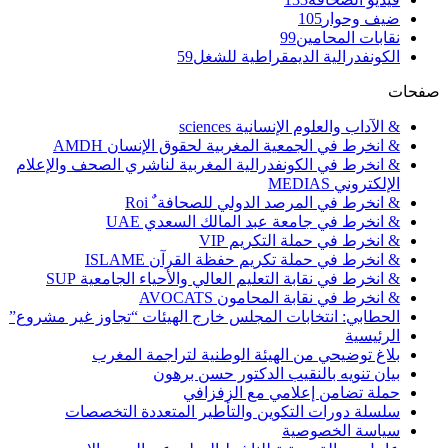
ضيف وحوار
105
نقابات المحامين
99
الكونفدرالية الديمقراطية للشغل
59
صفحات
& الآداب والعلوم الإنسانية sciences
& انخرط في الجمعية المغربية لحقوق الإنسان AMDH
& انخرط في الكونفدرالية المغربية لناشري الصحف والإعلام
الإلكتروني MEDIAS
& انخرط في المرصد الدولي للصحافة ٌ Roi
& انخرط في جامعة عبد المالك السعدي UAE
& انخرط في حملة التكريم VIP
& انخرط في حملة تكريم حفظة القرآن ISLAME
& انخرط في نقابة التعليم العالي والأحياء الجامعية SUP
& انخرط في نقابة المحامون AVOCATS
الحطابي: انتخابات المجلس خارج الهيئات “تجاوز غير مشروع”
الرئيسية
بلاغ توضيحي من الهيئة الوطنية لتراجمة المغرب
بيان تنويه بالنقيب الدكتور حسن برهون
حملة تضامن إعلامي مع الزفزافي
سلسلة دورات التكوين والتأطير المتعددة التخصصات
سياسة الخصوصية