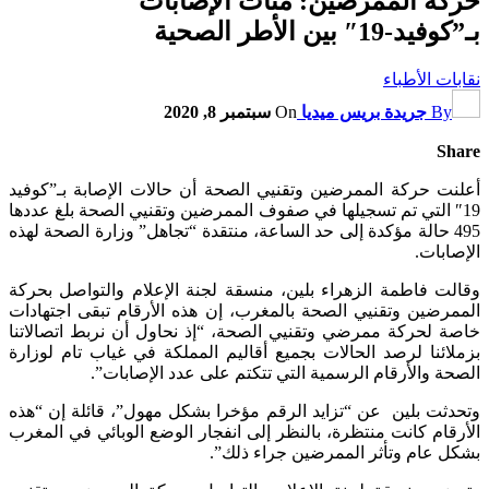
حركة الممرضين: مئات الإصابات
بـ”كوفيد-19″ بين الأطر الصحية
نقابات الأطباء
By
جريدة بريس ميديا
On
سبتمبر 8, 2020
Share
أعلنت حركة الممرضين وتقنيي الصحة أن حالات الإصابة بـ”كوفيد
19″ التي تم تسجيلها في صفوف الممرضين وتقنيي الصحة بلغ عددها
495 حالة مؤكدة إلى حد الساعة، منتقدة “تجاهل” وزارة الصحة لهذه
الإصابات.
وقالت فاطمة الزهراء بلين، منسقة لجنة الإعلام والتواصل بحركة
الممرضين وتقنيي الصحة بالمغرب، إن هذه الأرقام تبقى اجتهادات
خاصة لحركة ممرضي وتقنيي الصحة، “إذ نحاول أن نربط اتصالاتنا
بزملائنا لرصد الحالات بجميع أقاليم المملكة في غياب تام لوزارة
الصحة والأرقام الرسمية التي تتكتم على عدد الإصابات”.
وتحدثت بلين عن “تزايد الرقم مؤخرا بشكل مهول”، قائلة إن “هذه
الأرقام كانت منتظرة، بالنظر إلى انفجار الوضع الوبائي في المغرب
بشكل عام وتأثر الممرضين جراء ذلك”.