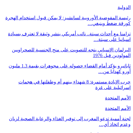
الدولية
رئيسة المفوضية الأوروبية لسانشيز: لا يمكن قبول استخدام الهجرة
كورقة ضغط وينبغي…
تزامنا مع أحداث سبتة.. نائب أمريكي ينشر وثيقة لا تعترف بسيادة
اسبانيا على سبتة…
البرلمان الإسباني يتجه للتصويت على منح الجنسية للصحراويين
المولودين قبل 1976
ثاباتيرو يؤكد أمام القضاء حصوله على مجوهرات بقيمة 1.3 مليون
أورو كهدايا من…
حرب الإبادة مستمرة: 8 شهداء بينهم أم وطفلتها في هجمات
إسرائيلية على غزة
الأمم المتحدة
الأمم المتحدة
لجنة أممية تدعو المغرب إلى توفير الغذاء والرعاية الصحية لزيان
وعدم اتخاذ أي…