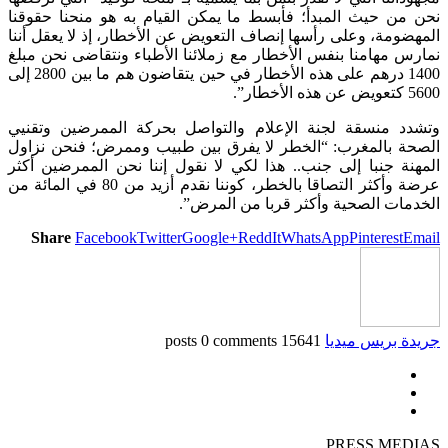
نحن من حيث المبدأ؛ فأبسط ما يمكن القيام به هو منحنا حقوقنا
المهضومة، وعلى رأسها إنصاف التعويض عن الأخطار، إذ لا يعقل أننا
نمارس مهامنا بنفس الأخطار مع زملائنا الأطباء ونتقاضى نحن مبلغ
1400 درهم على هذه الأخطار في حين يتقاضون هم ما بين 2800 إلى
5600 كتعويض عن هذه الأخطار”.
وتشدد منسقة لجنة الإعلام والتواصل بحركة الممرضين وتقنيي
الصحة بالمغرب: “الخطر لا يفرق بين طبيب وممرض؛ فنحن نزاول
المهنة جنبا إلى جنب.. هذا لكي لا نقول إننا نحن الممرضين أكثر
عرضة وأكثر التصاقا بالخطر، كوننا نقدم أزيد من 80 في المائة من
الخدمات الصحية وأكثر قربا من المرض”.
Share
Facebook
Twitter
Google+
ReddIt
WhatsApp
Pinterest
Email
جريدة بريس ميديا
15641 posts
0 comments
PRESS MEDIAS