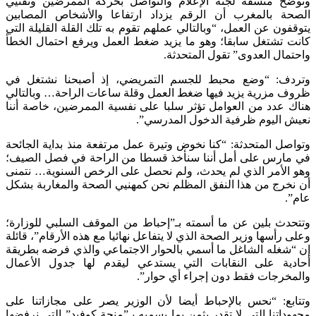
وتوضح منسقة لجنة الإعلام والتواصل بحركة الممرضين وتقنيي
الصحة بالمغرب أن الرقم يزداد ارتفاعا والأشخاص المصابين
يتوقفون عن العمل، “وبالتالي عملهم تقوم به تلك القلة القليلة التي
كانت تشتغل سابقا؛ وهو ما يزيد ضغط العمل ويرفع احتمال الخطأ
واحتمال العدوى” تقول المتحدثة.
وتردف: “وضع محبط للجسم التمريضي، إذ أصبحنا نشتغل في
ظروف مزرية يزيد فيها ضغط العمل وقلة ساعات الراحة… وبالتالي
هناك عدد من العوامل تؤثر سلبا على نفسية الممرضين، خاصة أننا
نعيش اليوم ظرفية الدخول المدرسي”.
وتواصل المتحدثة: “كنا نخوض وتيرة عمل مرتفعة منذ بداية الجائحة
في مارس على أمل أننا سنأخذ قسطا من الراحة في فصل الصيف؛
وهو الأمر الذي لم يحدث، ولم نحصل على الرخص السنوية… نتمنى
أن نخرج من هذا النفق المظلم نحن كمهنيي الصحة والمغاربة بشكل
عام”.
وتتحدث بلين عن ما أسمته بـ”إحباط من الموقف السلبي للوزارة؛
وعلى رأسها وزير الصحة الذي لا يتفاعل نهائيا مع هذه الأرقام”، قائلة
إن “شغله الشاغل ما أسمي بالحوار الاجتماعي والذي فرضه بطريقة
أحادية على النقابات التي يستدعي ليقدم لها جدول الأعمال
والمخرجات فقط دون إجراء أي حوار”.
وتتابع: “نحس بالإحباط أيضا لأن الوزير يصر على مجازاتنا على
مجهوداتنا التي لا تقدر بثمن بما يسميه بـ”منحة كوفيد” التي نرفضها