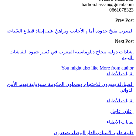
barhon.hassan@gmail.com
0661078323
Prev Post
المغرب يفتحُ حدوده أمام الأجانب ويراهنُ على إنقاذ قطاع السّياحة‬
Next Post
إشادات دولية بنجاح دبلوماسية المغرب في كسر جمود النقاشات
الليبية
You might also like
More from author
نقابات الأطباء
الصيادلة يعودون للاحتجاج ويحملون الحكومة مسؤولية تهديد الأمن
الدوائي
نقابات الأطباء
إعلان عاجل
نقابات الأطباء
طلبة طب الأسنان بالدار البيضاء يصعدون