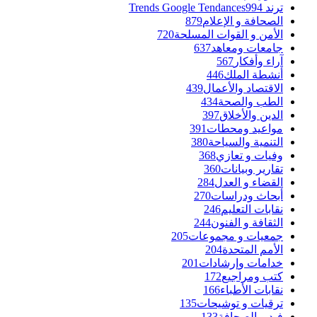
ترند Trends Google Tendances
994
الصحافة و الإعلام
879
الأمن و القوات المسلحة
720
جامعات ومعاهد
637
آراء وأفكار
567
أنشطة الملك
446
الاقتصاد والأعمال
439
الطب والصحة
434
الدين والأخلاق
397
مواعيد ومحطات
391
التنمية والسياحة
380
وفيات و تعازي
368
تقارير وبيانات
360
القضاء و العدل
284
أبحاث ودراسات
270
نقابات التعليم
246
الثقافة و الفنون
244
جمعيات و مجموعات
205
الأمم المتحدة
204
خدامات وإرشادات
201
كتب ومراجيع
172
نقابات الأطباء
166
ترقيات و توشيحات
135
فيديو الصحافة
133