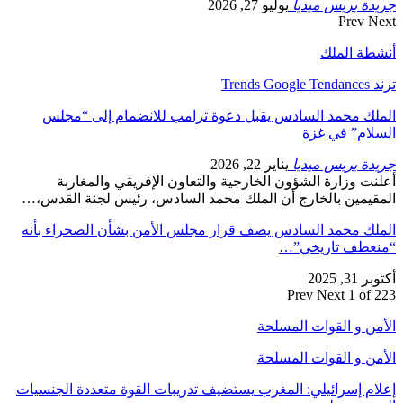
جريدة بريس ميديا
يوليو 27, 2026
Prev
Next
أنشطة الملك
ترند Trends Google Tendances
الملك محمد السادس يقبل دعوة ترامب للانضمام إلى “مجلس
السلام” في غزة
جريدة بريس ميديا
يناير 22, 2026
أعلنت وزارة الشؤون الخارجية والتعاون الإفريقي والمغاربة
المقيمين بالخارج أن الملك محمد السادس، رئيس لجنة القدس،…
الملك محمد السادس يصف قرار مجلس الأمن بشأن الصحراء بأنه
“منعطف تاريخي”…
أكتوبر 31, 2025
Prev
Next
1 of 223
الأمن و القوات المسلحة
الأمن و القوات المسلحة
إعلام إسرائيلي: المغرب يستضيف تدريبات القوة متعددة الجنسيات