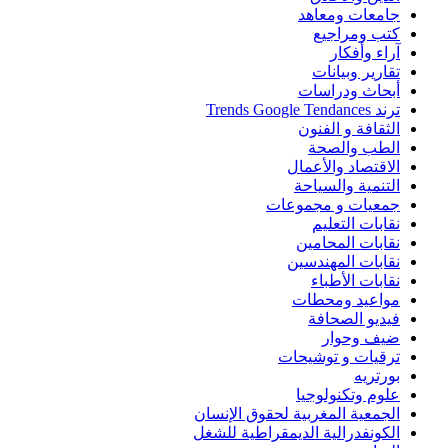
جامعات ومعاهد
كتب ومراجيع
آراء وأفكار
تقارير وبيانات
أبحاث ودراسات
ترند Trends Google Tendances
الثقافة و الفنون
الطب والصحة
الاقتصاد والأعمال
التنمية والسياحة
جمعيات و مجموعات
نقابات التعليم
نقابات المحامين
نقابات المهندسين
نقابات الأطباء
مواعيد ومحطات
فيديو الصحافة
ضيف وحوار
ترقيات و توشيحات
بورتريه
علوم وتكنولوجيا
الجمعية المغربية لحقوق الإنسان
الكونفدرالية الديمقراطية للشغل