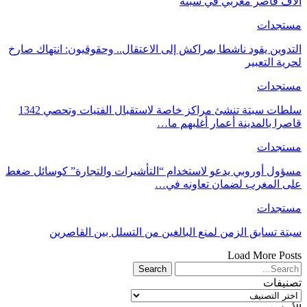
آلاف قاصر مغربي في سبتة
مستجدات
التدوين يقود ناشطا بمراكش إلى الاعتقال.. وحقوقيون: انتهاك صارخ
لحرية التعبير
مستجدات
سلطات سبتة تنشئ مراكز خاصة لاستقبال الفتيات وتحصي 1342
قاصرا بالمدينة أعمار أغلبهم ما…
مستجدات
مسؤول أوروبي يدعو لاستخدام “التأشيرات والتجارة” كوسائل ضغط
على المغرب لضمان تعاونه في…
مستجدات
سبتة تسابق الزمن لمنع البالغين من التسلل بين القاصرين
Load More Posts
تصنيفات
تصنيفات