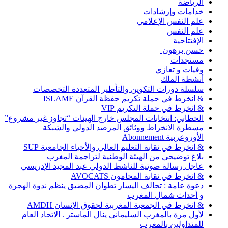
الرياضة
خدامات وإرشادات
علم النفس الإعلامي
علم النفس
الإفتتاحية
حسن برهون
مستجدات
وفيات و تعازي
أنشطة الملك
سلسلة دورات التكوين والتأطير المتعددة التخصصات
& انخرط في حملة تكريم حفظة القرآن ISLAME
& انخرط في حملة التكريم VIP
الحطابي: انتخابات المجلس خارج الهيئات “تجاوز غير مشروع”
مسطرة الانخراط ووثائق المرصد الدولي والشبكة
الأوروعربية Abonnement
& انخرط في نقابة التعليم العالي والأحياء الجامعية SUP
بلاغ توضيحي من الهيئة الوطنية لتراجمة المغرب
عاجل رسالة صوتية للناشط الدولي عبد المجيد الإدريسي
& انخرط في نقابة المحامون AVOCATS
دعوة عامة : تحالف اليسار تطوان المضيق ينظم ندوة الهجرة
و أحداث شمال المغرب
& انخرط في الجمعية المغربية لحقوق الإنسان AMDH
لأول مرة بالمغرب السليماني ينال الماستر . الاتحاد العام
للمتداولين بالمغرب