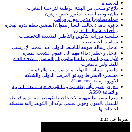
الرئيسية
بلاغ توضيحي من الهيئة الوطنية لتراجمة المغرب
بيان تنويه بالنقيب الدكتور حسن برهون
حملة تضامن إعلامي مع الزفزافي
دعوة عامة : تحالف اليسار تطوان المضيق ينظم ندوة الهجرة
و أحداث شمال المغرب
سلسلة دورات التكوين والتأطير المتعددة التخصصات
سياسة الخصوصية
عاجل رسالة صوتية للناشط الدولي عبد المجيد الإدريسي
عاجل و خطير : نداء مهم إلى عموم الشعب المغربي
لأول مرة بالمغرب السليماني ينال الماستر . الاتحاد العام
للمتداولين بالمغرب
ماستر السياسة الدولية والدبلوماسية والرقمنة
مسطرة الانخراط ووثائق المرصد الدولي والشبكة
الأوروعربية Abonnement
معرض صور وأشرطة فيديو ملتقى جمعية الشعلة للتربية
والثقافة ASSO
منع المسيرة الجهوية الاحتجاجية للكونفدرالية الديموقراطية
للشغل بالعيون وهوير العلمي يؤكد أن الكونفدرالية ستصعّد
احتجاجاتها
انخرط في قناتنا