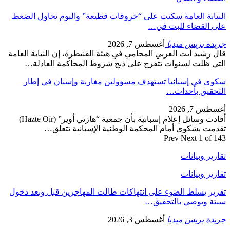
النيابة العامة سكتت على “خروقات فظيعة” واليوم تحاول الضغط
على القضاء للبت في…
جريدة بريس ميديا
أغسطس 7, 2026
قال رشيد آيت العربي المحامي في هيئة القنيطرة، إن النيابة العامة
التي ظلت لسنوات تتفرج على ذبح شروط المحاكمة العادلة…
شكوى في إسبانيا تستهدف مسؤولين مغاربة وإسبان في إطار
التحقيق بأحداث…
أغسطس 7, 2026
أفادت وسائل إعلام إسبانية بأن جمعية “هازتي أوير” (Hazte Oír)
تقدمت بشكوى أمام المحكمة الوطنية الإسبانية تتعلق…
Prev
Next
1 of 143
تقارير وبيانات
تقارير وبيانات
تقرير يسلط الضوء على انتهاكات طالت المهاجرين قبل وبعد دخول
سبتة ويوصي بالتحقيق…
جريدة بريس ميديا
أغسطس 3, 2026