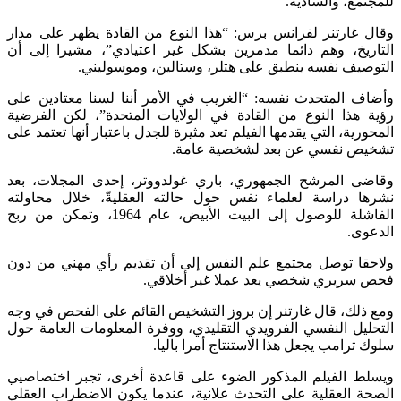
للمجتمع، والسادية.
وقال غارتنر لفرانس برس: “هذا النوع من القادة يظهر على مدار
التاريخ، وهم دائما مدمرين بشكل غير اعتيادي”، مشيرا إلى أن
التوصيف نفسه ينطبق على هتلر، وستالين، وموسوليني.
وأضاف المتحدث نفسه: “الغريب في الأمر أننا لسنا معتادين على
رؤية هذا النوع من القادة في الولايات المتحدة”، لكن الفرضية
المحورية، التي يقدمها الفيلم تعد مثيرة للجدل باعتبار أنها تعتمد على
تشخيص نفسي عن بعد لشخصية عامة.
وقاضى المرشح الجمهوري، باري غولدووتر، إحدى المجلات، بعد
نشرها دراسة لعلماء نفس حول حالته العقليةّ، خلال محاولته
الفاشلة للوصول إلى البيت الأبيض، عام 1964، وتمكن من ربح
الدعوى.
ولاحقا توصل مجتمع علم النفس إلى أن تقديم رأي مهني من دون
فحص سريري شخصي يعد عملا غير أخلاقي.
ومع ذلك، قال غارتنر إن بروز التشخيص القائم على الفحص في وجه
التحليل النفسي الفرويدي التقليدي، ووفرة المعلومات العامة حول
سلوك ترامب يجعل هذا الاستنتاج أمرا باليا.
ويسلط الفيلم المذكور الضوء على قاعدة أخرى، تجبر اختصاصيي
الصحة العقلية على التحدث علانية، عندما يكون الاضطراب العقلي