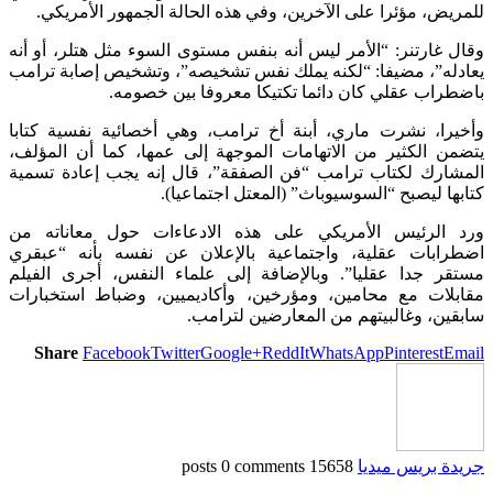
للمريض، مؤئرا على الآخرين، وفي هذه الحالة الجمهور الأمريكي.
وقال غارتنر: “الأمر ليس أنه بنفس مستوى السوء مثل هتلر، أو أنه
يعادله”، مضيفا: “لكنه يملك نفس تشخيصه”، وتشخيص إصابة ترامب
باضطراب عقلي كان دائما تكتيكا معروفا بين خصومه.
وأخيرا، نشرت ماري، أبنة أخ ترامب، وهي أخصائية نفسية كتابا
يتضمن الكثير من الاتهامات الموجهة إلى عمها، كما أن المؤلف،
المشارك لكتاب ترامب “فن الصفقة”، قال إنه يجب إعادة تسمية
كتابها ليصبح “السوسيوباث” (المعتل اجتماعيا).
ورد الرئيس الأمريكي على هذه الادعاءات حول معاناته من
اضطرابات عقلية، واجتماعية بالإعلان عن نفسه بأنه “عبقري
مستقر جدا عقليا”. وبالإضافة إلى علماء النفس، أجرى الفيلم
مقابلات مع محامين، ومؤرخين، وأكاديميين، وضباط استخبارات
سابقين، وغالبيتهم من المعارضين لترامب.
Share
Facebook
Twitter
Google+
ReddIt
WhatsApp
Pinterest
Email
جريدة بريس ميديا
15658 posts
0 comments