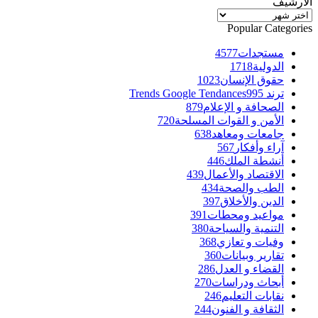
الأرشيف
الأرشيف
Popular Categories
مستجدات
4577
الدولية
1718
حقوق الإنسان
1023
ترند Trends Google Tendances
995
الصحافة و الإعلام
879
الأمن و القوات المسلحة
720
جامعات ومعاهد
638
آراء وأفكار
567
أنشطة الملك
446
الاقتصاد والأعمال
439
الطب والصحة
434
الدين والأخلاق
397
مواعيد ومحطات
391
التنمية والسياحة
380
وفيات و تعازي
368
تقارير وبيانات
360
القضاء و العدل
286
أبحاث ودراسات
270
نقابات التعليم
246
الثقافة و الفنون
244