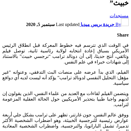
خبيث”
مستجدات
By
جريدة بريس ميديا
Last updated
سبتمبر 5, 2020
Share
في الوقت الذي تترسم فيه خطوط المعركة قبل انطلاق الرئيس
الأمريكي بسباق إعادة انتخابه لولاية رئاسية ثانية، توصل فيلم
وثائقي، أنتج حديثا، إلى أن دونالد ترامب “نرجسي خبيث” بالاستناد
إلى شهادات خبراء في علم النفس.
الفيلم، الذي بدأ عرضه على منصات البث التدفقي، وعنوانه “غير
مؤهل: التحليل النفسي لدونالد ترامب” يؤكد أنه ليست لديه أي دوافع
سياسية.
ويتضمن الفيلم لقاءات مع العديد من علماء النفس، الذين يقولون إن
لديهم واجبا طبيا بتحذير الأمريكيين حول الحالة العقلية المزعومة
لترامب.
ووفق عالم النفس، جون غارتنر، تظهر على ترامب بشكل جلي أربعة
عوارض رئيسية للنرجسية الخبيثة، وهو اضطراب الشخصية الأكثر
تدميرا، تشمل البارانويا، والنرجسية، واضطراب الشخصية المعادية