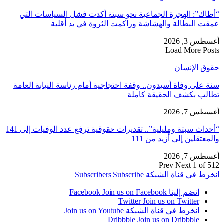
“أطاك”: الهجرة الجماعية نحو سبتة أكدت فشل السياسات التي
عمقت البطالة والهشاشة وراكمت الثروة في يد أقلية
أغسطس 3, 2026
Load More Posts
حقوق الإنسان
سنة على وفاة أسيدون.. وقفة احتجاجية أمام رئاسة النيابة العامة
تطالب بكشف الحقيقة كاملة
أغسطس 7, 2026
“أحداث سبتة ومليلية”.. تقديرات حقوقية ترفع عدد الوفيات إلى 141
والمعتقلين إلى أزيد من 111
أغسطس 7, 2026
Prev
Next
1 of 512
انخرط في قناة الشبكة
Subscribe
Subscribers
انضم إلينا Facebook
Join us on Facebook
Twitter
Join us on Twitter
انخرط في قناة الشبكة
Join us on Youtube
Dribbble
Join us on Dribbble