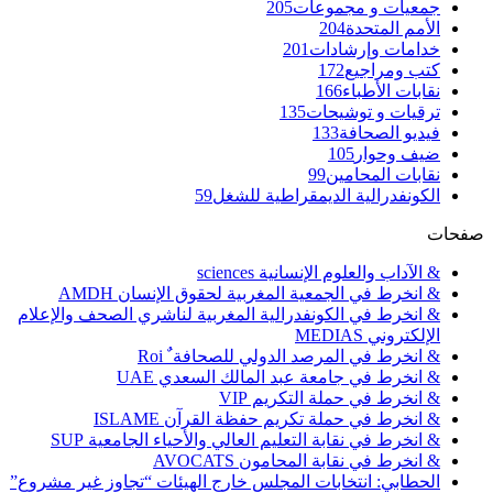
جمعيات و مجموعات
205
الأمم المتحدة
204
خدامات وإرشادات
201
كتب ومراجيع
172
نقابات الأطباء
166
ترقيات و توشيحات
135
فيديو الصحافة
133
ضيف وحوار
105
نقابات المحامين
99
الكونفدرالية الديمقراطية للشغل
59
صفحات
& الآداب والعلوم الإنسانية sciences
& انخرط في الجمعية المغربية لحقوق الإنسان AMDH
& انخرط في الكونفدرالية المغربية لناشري الصحف والإعلام
الإلكتروني MEDIAS
& انخرط في المرصد الدولي للصحافة ٌ Roi
& انخرط في جامعة عبد المالك السعدي UAE
& انخرط في حملة التكريم VIP
& انخرط في حملة تكريم حفظة القرآن ISLAME
& انخرط في نقابة التعليم العالي والأحياء الجامعية SUP
& انخرط في نقابة المحامون AVOCATS
الحطابي: انتخابات المجلس خارج الهيئات “تجاوز غير مشروع”