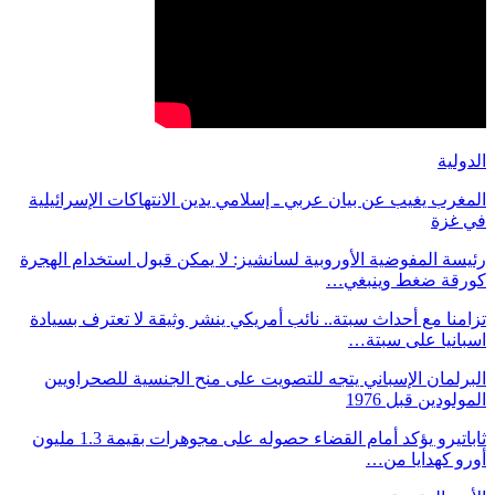
الدولية
المغرب يغيب عن بيان عربي ـ إسلامي يدين الانتهاكات الإسرائيلية
في غزة
رئيسة المفوضية الأوروبية لسانشيز: لا يمكن قبول استخدام الهجرة
كورقة ضغط وينبغي…
تزامنا مع أحداث سبتة.. نائب أمريكي ينشر وثيقة لا تعترف بسيادة
اسبانيا على سبتة…
البرلمان الإسباني يتجه للتصويت على منح الجنسية للصحراويين
المولودين قبل 1976
ثاباتيرو يؤكد أمام القضاء حصوله على مجوهرات بقيمة 1.3 مليون
أورو كهدايا من…