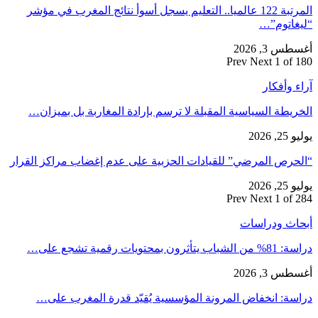
المرتبة 122 عالميا.. التعليم يسجل أسوأ نتائج المغرب في مؤشر
“ليغاتوم”…
أغسطس 3, 2026
Prev
Next
1 of 180
آراء وأفكار
الخريطة السياسية المقبلة لا ترسم بإرادة المغاربة بل بميزان…
يوليو 25, 2026
“الحرص المرضي” للقيادات الحزبية على عدم إغضاب مراكز القرار
يوليو 25, 2026
Prev
Next
1 of 284
أبحاث ودراسات
دراسة: 81% من الشباب يتأثرون بمحتويات رقمية تشجع على…
أغسطس 3, 2026
دراسة: انخفاض المرونة المؤسسية يُقيّد قدرة المغرب على…