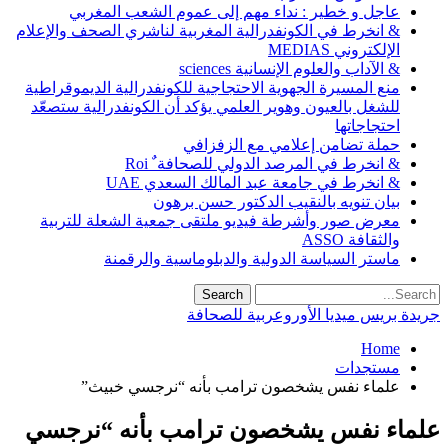
عاجل و خطير : نداء مهم إلى عموم الشعب المغربي
& انخرط في الكونفدرالية المغربية لناشري الصحف والإعلام
الإلكتروني MEDIAS
& الآداب والعلوم الإنسانية sciences
منع المسيرة الجهوية الاحتجاجية للكونفدرالية الديموقراطية
للشغل بالعيون وهوير العلمي يؤكد أن الكونفدرالية ستصعّد
احتجاجاتها
حملة تضامن إعلامي مع الزفزافي
& انخرط في المرصد الدولي للصحافة ٌ Roi
& انخرط في جامعة عبد المالك السعدي UAE
بيان تنويه بالنقيب الدكتور حسن برهون
معرض صور وأشرطة فيديو ملتقى جمعية الشعلة للتربية
والثقافة ASSO
ماستر السياسة الدولية والدبلوماسية والرقمنة
جريدة بريس ميديا الأوروعربية للصحافة
Home
مستجدات
علماء نفس يشخصون ترامب بأنه “نرجسي خبيث”
علماء نفس يشخصون ترامب بأنه “نرجسي