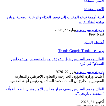
الأمم المتحدة
الأمم المتحدة
لجنة أممية تدعو المغرب إلى توفير الغذاء والرعاية الصحية لزيان
وعدم اتخاذ أي…
جريدة بريس ميديا
يوليو 27, 2026
Prev
Next
أنشطة الملك
ترند Trends Google Tendances
الملك محمد السادس يقبل دعوة ترامب للانضمام إلى “مجلس
السلام” في غزة
جريدة بريس ميديا
يناير 22, 2026
أعلنت وزارة الشؤون الخارجية والتعاون الإفريقي والمغاربة
المقيمين بالخارج أن الملك محمد السادس، رئيس لجنة القدس،…
الملك محمد السادس يصف قرار مجلس الأمن بشأن الصحراء بأنه
“منعطف تاريخي”…
أكتوبر 31, 2025