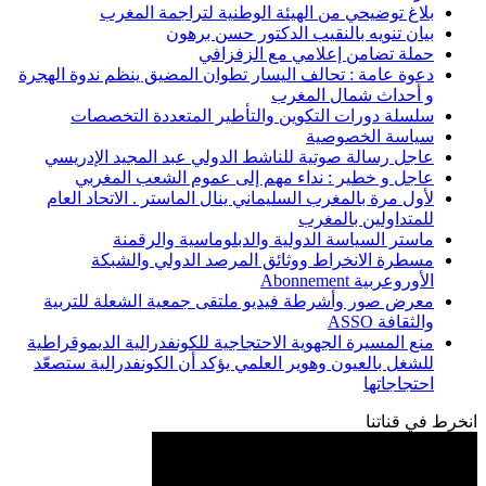
بلاغ توضيحي من الهيئة الوطنية لتراجمة المغرب
بيان تنويه بالنقيب الدكتور حسن برهون
حملة تضامن إعلامي مع الزفزافي
دعوة عامة : تحالف اليسار تطوان المضيق ينظم ندوة الهجرة
و أحداث شمال المغرب
سلسلة دورات التكوين والتأطير المتعددة التخصصات
سياسة الخصوصية
عاجل رسالة صوتية للناشط الدولي عبد المجيد الإدريسي
عاجل و خطير : نداء مهم إلى عموم الشعب المغربي
لأول مرة بالمغرب السليماني ينال الماستر . الاتحاد العام
للمتداولين بالمغرب
ماستر السياسة الدولية والدبلوماسية والرقمنة
مسطرة الانخراط ووثائق المرصد الدولي والشبكة
الأوروعربية Abonnement
معرض صور وأشرطة فيديو ملتقى جمعية الشعلة للتربية
والثقافة ASSO
منع المسيرة الجهوية الاحتجاجية للكونفدرالية الديموقراطية
للشغل بالعيون وهوير العلمي يؤكد أن الكونفدرالية ستصعّد
احتجاجاتها
انخرط في قناتنا