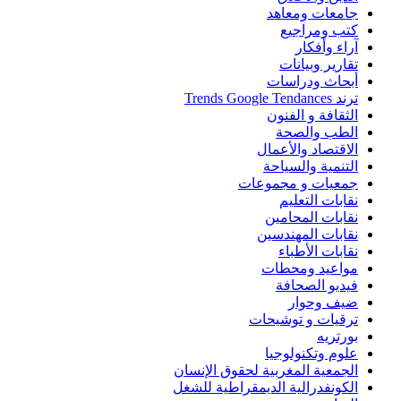
جامعات ومعاهد
كتب ومراجيع
آراء وأفكار
تقارير وبيانات
أبحاث ودراسات
ترند Trends Google Tendances
الثقافة و الفنون
الطب والصحة
الاقتصاد والأعمال
التنمية والسياحة
جمعيات و مجموعات
نقابات التعليم
نقابات المحامين
نقابات المهندسين
نقابات الأطباء
مواعيد ومحطات
فيديو الصحافة
ضيف وحوار
ترقيات و توشيحات
بورتريه
علوم وتكنولوجيا
الجمعية المغربية لحقوق الإنسان
الكونفدرالية الديمقراطية للشغل