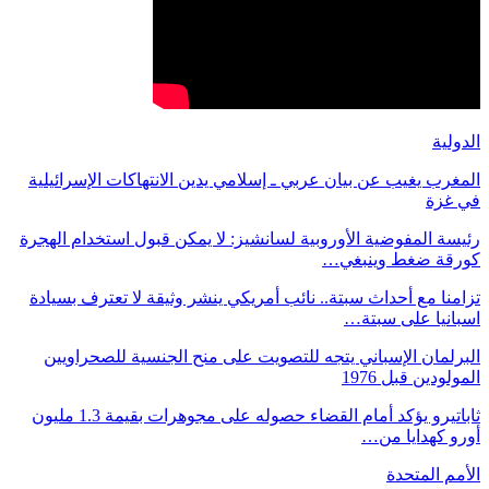
الدولية
المغرب يغيب عن بيان عربي ـ إسلامي يدين الانتهاكات الإسرائيلية
في غزة
رئيسة المفوضية الأوروبية لسانشيز: لا يمكن قبول استخدام الهجرة
كورقة ضغط وينبغي…
تزامنا مع أحداث سبتة.. نائب أمريكي ينشر وثيقة لا تعترف بسيادة
اسبانيا على سبتة…
البرلمان الإسباني يتجه للتصويت على منح الجنسية للصحراويين
المولودين قبل 1976
ثاباتيرو يؤكد أمام القضاء حصوله على مجوهرات بقيمة 1.3 مليون
أورو كهدايا من…
الأمم المتحدة