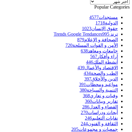
الأرشيف
Popular Categories
مستجدات
4577
الدولية
1718
حقوق الإنسان
1023
ترند Trends Google Tendances
995
الصحافة و الإعلام
879
الأمن و القوات المسلحة
720
جامعات ومعاهد
638
آراء وأفكار
567
أنشطة الملك
446
الاقتصاد والأعمال
439
الطب والصحة
434
الدين والأخلاق
397
مواعيد ومحطات
391
التنمية والسياحة
380
وفيات و تعازي
368
تقارير وبيانات
360
القضاء و العدل
286
أبحاث ودراسات
270
نقابات التعليم
246
الثقافة و الفنون
244
جمعيات و مجموعات
205