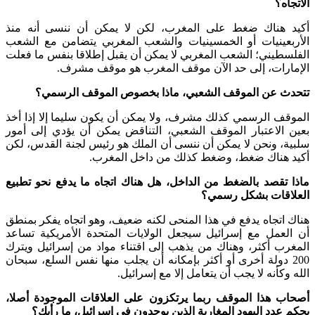
الاتجاه؟
أكيد هناك ضغط على المغرب، لكن لا يمكن أن ننسى أنه منذ
الأربعينيات أو الخمسينيات والشعب المغربي يتضامن مع الشعب
الفلسطيني؛ الشعب المغربي لا يمكن أن يقبل إطلاقا بنفس ما فعلت
الإمارات، إلى حد الآن موقف المغرب هو موقف مشرف.
تتحدث عن الموقف الشعبي، ماذا بخصوص الموقف الرسمي؟
الموقف الرسمي كذلك مشرف، ولا يمكن أن يكون سليما إلا إذا أخذ
بعين الاعتبار الموقف الشعبي، التناقض يمكن أن يؤدي إلى أمور
سلبية، ونحن لا يمكن أن ننسى أن الملك هو رئيس لجنة القدس، لكن
أكيد هناك ضغط، وضغط كذلك من داخل المغرب.
ماذا تقصد بالضغط من الداخل، هل هناك اتجاه ما يدفع نحو تطبيع
العلاقات بشكل رسمي؟
هناك اتجاه يدفع في هذا المنحى لكنه ضعيف، وهو اتجاه يفكر بمنطق
أن العمل مع إسرائيل سيجعل الولايات المتحدة الأمريكية تساعد
المغرب أكثر، وهناك من يذهب إلى اقتناء مواد من إسرائيل ويترك
200 دولة أخرى أو أكثر بإمكانه أن يجلب منها نفس السلع، سبحان
الله وكأنه لا يجب أن يتعامل إلا مع إسرائيل.
أصحاب هذا الموقف ربما يرتكزون على العلاقات الموجودة أصلا،
بحكم عدد اليهود المغاربة الذين يوجدون في إسرائيل، ما رأيك؟