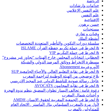
الرياضة
خدامات وإرشادات
علم النفس الإعلامي
علم النفس
الإفتتاحية
حسن برهون
مستجدات
وفيات و تعازي
أنشطة الملك
سلسلة دورات التكوين والتأطير المتعددة التخصصات
& انخرط في حملة تكريم حفظة القرآن ISLAME
& انخرط في حملة التكريم VIP
الحطابي: انتخابات المجلس خارج الهيئات “تجاوز غير مشروع”
مسطرة الانخراط ووثائق المرصد الدولي والشبكة
الأوروعربية Abonnement
& انخرط في نقابة التعليم العالي والأحياء الجامعية SUP
بلاغ توضيحي من الهيئة الوطنية لتراجمة المغرب
عاجل رسالة صوتية للناشط الدولي عبد المجيد الإدريسي
& انخرط في نقابة المحامون AVOCATS
دعوة عامة : تحالف اليسار تطوان المضيق ينظم ندوة الهجرة
و أحداث شمال المغرب
& انخرط في الجمعية المغربية لحقوق الإنسان AMDH
لأول مرة بالمغرب السليماني ينال الماستر . الاتحاد العام
للمتداولين بالمغرب