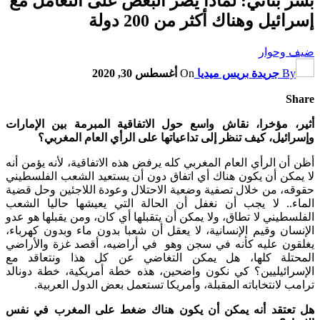
بشر بناني: لماذا يصر البعض على التعامل مع
إسرائيل وهناك أكثر من 200 دولة
ضيف وحوار
By
جريدة بريس ميديا
On
أغسطس 30, 2020
Share
أثير، مؤخرا، نقاش واسع حول الاتفاقية المبرمة بين الإمارات
وإسرائيل، كيف تنظر إلى تداعياتها على الرأي العام المغربي؟
أظن أن الرأي العام المغربي كله يرفض هذه الاتفاقية، لأنه يؤمن أنه
لا يمكن أن يكون هناك أي اتفاق دون أن يستعيد الشعب الفلسطيني
حقوقه، من خلال تصفية وضعية الاحتلال وعودة اللاجئين وحل قضية
الماء.. لا يجب أن نغفل أن الحالة التي يعيشها حاليا الشعب
الفلسطيني لا تطاق، ولا يمكن أن يتقبلها أي كان، ومن يقبلها هو عدو
الإنسان وقيم الإنسانية، لا يعقل أن شعبا بدون ماء وبدون كهرباء،
يغلقون عليه كأنه في سجن وهو في أراضيه، أقصد غزة والأراضي
المحتلة كلها، هل يمكن التغاضي عن كل هذا ونتعاقد مع
الإسرائيليين؟ كي نكون واضحين، هذه خطة أمريكية، خطة دونالد
ترامب لانتخاباته المقبلة، وأمريكا تستعمل بعض الدول العربية.
هل تعتقد أنه يمكن أن يكون هناك ضغط على المغرب في نفس