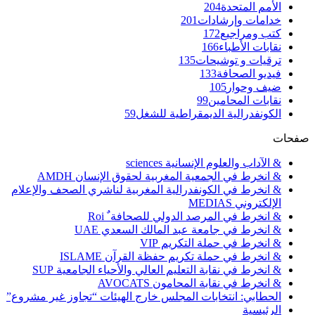
الأمم المتحدة
204
خدامات وإرشادات
201
كتب ومراجيع
172
نقابات الأطباء
166
ترقيات و توشيحات
135
فيديو الصحافة
133
ضيف وحوار
105
نقابات المحامين
99
الكونفدرالية الديمقراطية للشغل
59
صفحات
& الآداب والعلوم الإنسانية sciences
& انخرط في الجمعية المغربية لحقوق الإنسان AMDH
& انخرط في الكونفدرالية المغربية لناشري الصحف والإعلام
الإلكتروني MEDIAS
& انخرط في المرصد الدولي للصحافة ٌ Roi
& انخرط في جامعة عبد المالك السعدي UAE
& انخرط في حملة التكريم VIP
& انخرط في حملة تكريم حفظة القرآن ISLAME
& انخرط في نقابة التعليم العالي والأحياء الجامعية SUP
& انخرط في نقابة المحامون AVOCATS
الحطابي: انتخابات المجلس خارج الهيئات “تجاوز غير مشروع”
الرئيسية