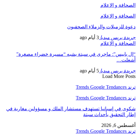
الصحافة و الإعلام
الصحافة و الإعلام
دعوة للزميلات والزملاء الصحفيون
جريدة بريس ميديا
3 أيام ago
الصحافة و الإعلام
“إل باييس”: ماجرى في سبتة يشبه “مسيرة خضراء مصغرة”
أشعلت…
جريدة بريس ميديا
5 أيام ago
Load More Posts
ترند Trends Google Tendances
ترند Trends Google Tendances
شكوى في إسبانيا تستهدف مستشار الملك و مسؤولين مغاربة في
إطار التحقيق بأحداث سبتة
أغسطس 6, 2026
ترند Trends Google Tendances