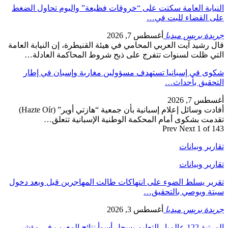
النيابة العامة سكتت على “خروقات فظيعة” واليوم تحاول الضغط
على القضاء للبت في…
جريدة بريس ميديا
أغسطس 7, 2026
قال رشيد آيت العربي المحامي في هيئة القنيطرة، إن النيابة العامة
التي ظلت لسنوات تتفرج على ذبح شروط المحاكمة العادلة…
شكوى في إسبانيا تستهدف مسؤولين مغاربة وإسبان في إطار
التحقيق بأحداث…
أغسطس 7, 2026
أفادت وسائل إعلام إسبانية بأن جمعية “هازتي أوير” (Hazte Oír)
تقدمت بشكوى أمام المحكمة الوطنية الإسبانية تتعلق…
Prev
Next
1 of 143
تقارير وبيانات
تقارير وبيانات
تقرير يسلط الضوء على انتهاكات طالت المهاجرين قبل وبعد دخول
سبتة ويوصي بالتحقيق…
جريدة بريس ميديا
أغسطس 3, 2026
المرتبة 122 عالميا.. التعليم يسجل أسوأ نتائج المغرب في مؤشر