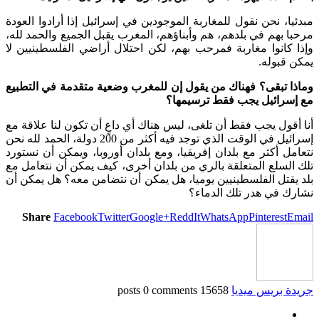
مبدئيا، نحن نقول للمغاربة الموجودين في إسرائيل إذا أرادوا العودة
مرحبا بهم في بلدهم، هم وأبناؤهم، المغرب يقبل الجميع والحمد لله،
وإذا كانوا مغاربة فمرحب بهم، لكن احتلال أراضي الفلسطينيين لا
يمكن قبوله.
وماذا تبقى؟ فهناك من يقول إن للمغرب وضعية متقدمة في التطبيع
مع إسرائيل يجب فقط ترسيمها؟
أنا أقول يجب فقط أن تلغى، ليس هناك أي داعٍ أن تكون لنا علاقة مع
إسرائيل في الوقت الذي توجد فيه أكثر من 200 دولة، الحمد لله نحن
نتعامل أكثر مع بلدان إفريقيا، ومع بلدان أوروبا، ويمكن أن نستورد
تلك السلع المتعلقة بالري من بلدان أخرى، كيف يمكن أن نتعامل مع
بلد يقتل الفلسطينيين يوميا، هل يمكن أن نتضامن معه؟ هل يمكن أن
نشارك في هدر تلك الدماء؟
Share
Facebook
Twitter
Google+
ReddIt
WhatsApp
Pinterest
Email
جريدة بريس ميديا
15658 posts
0 comments