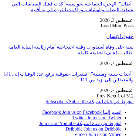
“أطاك”: الهجرة الجماعية نحو سبتة أكدت فشل السياسات التي
عمقت البطالة والهشاشة وراكمت الثروة في يد أقلية
أغسطس 3, 2026
Load More Posts
حقوق الإنسان
سنة على وفاة أسيدون.. وقفة احتجاجية أمام رئاسة النيابة العامة
تطالب بكشف الحقيقة كاملة
أغسطس 7, 2026
“أحداث سبتة ومليلية”.. تقديرات حقوقية ترفع عدد الوفيات إلى 141
والمعتقلين إلى أزيد من 111
أغسطس 7, 2026
Prev
Next
1 of 512
انخرط في قناة الشبكة
Subscribe
Subscribers
انضم إلينا Facebook
Join us on Facebook
Twitter
Join us on Twitter
انخرط في قناة الشبكة
Join us on Youtube
Dribbble
Join us on Dribbble
Vimeo
Join us on Vimeo