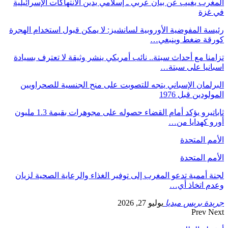
المغرب يغيب عن بيان عربي ـ إسلامي يدين الانتهاكات الإسرائيلية
في غزة
رئيسة المفوضية الأوروبية لسانشيز: لا يمكن قبول استخدام الهجرة
كورقة ضغط وينبغي…
تزامنا مع أحداث سبتة.. نائب أمريكي ينشر وثيقة لا تعترف بسيادة
اسبانيا على سبتة…
البرلمان الإسباني يتجه للتصويت على منح الجنسية للصحراويين
المولودين قبل 1976
ثاباتيرو يؤكد أمام القضاء حصوله على مجوهرات بقيمة 1.3 مليون
أورو كهدايا من…
الأمم المتحدة
الأمم المتحدة
لجنة أممية تدعو المغرب إلى توفير الغذاء والرعاية الصحية لزيان
وعدم اتخاذ أي…
جريدة بريس ميديا
يوليو 27, 2026
Prev
Next