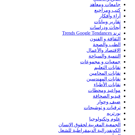
جامعات ومعاهد
كتب ومراجيع
آراء وأفكار
تقارير وبيانات
أبحاث ودراسات
ترند Trends Google Tendances
الثقافة و الفنون
الطب والصحة
الاقتصاد والأعمال
التنمية والسياحة
جمعيات و مجموعات
نقابات التعليم
نقابات المحامين
نقابات المهندسين
نقابات الأطباء
مواعيد ومحطات
فيديو الصحافة
ضيف وحوار
ترقيات و توشيحات
بورتريه
علوم وتكنولوجيا
الجمعية المغربية لحقوق الإنسان
الكونفدرالية الديمقراطية للشغل