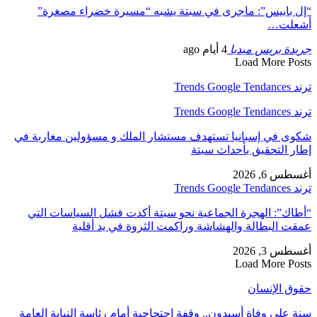
“إل باييس”: ماجرى في سبتة يشبه “مسيرة خضراء مصغرة”
أشعلت…
جريدة بريس ميديا
4 أيام ago
Load More Posts
ترند Trends Google Tendances
ترند Trends Google Tendances
شكوى في إسبانيا تستهدف مستشار الملك و مسؤولين مغاربة في
إطار التحقيق بأحداث سبتة
أغسطس 6, 2026
ترند Trends Google Tendances
“أطاك”: الهجرة الجماعية نحو سبتة أكدت فشل السياسات التي
عمقت البطالة والهشاشة وراكمت الثروة في يد أقلية
أغسطس 3, 2026
Load More Posts
حقوق الإنسان
سنة على وفاة أسيدون.. وقفة احتجاجية أمام رئاسة النيابة العامة