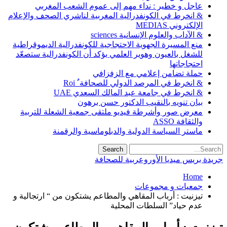
عاجل و خطير : نداء مهم إلى عموم الشعب المغربي
& انخرط في الكونفدرالية المغربية لناشري الصحف والإعلام
الإلكتروني MEDIAS
& الآداب والعلوم الإنسانية sciences
منع المسيرة الجهوية الاحتجاجية للكونفدرالية الديموقراطية
للشغل بالعيون وهوير العلمي يؤكد أن الكونفدرالية ستصعّد
احتجاجاتها
حملة تضامن إعلامي مع الزفزافي
& انخرط في المرصد الدولي للصحافة ٌ Roi
& انخرط في جامعة عبد المالك السعدي UAE
بيان تنويه بالنقيب الدكتور حسن برهون
معرض صور وأشرطة فيديو ملتقى جمعية الشعلة للتربية
والثقافة ASSO
ماستر السياسة الدولية والدبلوماسية والرقمنة
جريدة بريس ميديا الأوروعربية للصحافة
Home
جمعيات و مجموعات
تيزنيت : أرباب المقاهي والمطاعم يشتكون من “ ارتجالية و
عدم حياد” السلطات المحلية