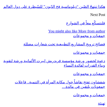
هكذا تنتهجُ الصّين “دبلوماسية فخ الدّيون” للسّيطرة على دول العالم‬
Next Post
فلنتسكّع معاً في الشوارع
You might also like
More from author
جمعيات و مجموعات
فضائح ترويج المشاريع التطبيعية تحت شعارات مضللة
جمعيات و مجموعات
دعوة لحضور ورشة مؤسسة فريدريش إيبرت الألمانية ورشة لتقوية
وبناء القدرات لفائدة النساء
جمعيات و مجموعات
شفشاون تفتح نقاشاً حول مكانة المرأة في التنمية.. فاعلات
جمعويات يلتقين في مائدة…
جمعيات و مجموعات
تهنئة