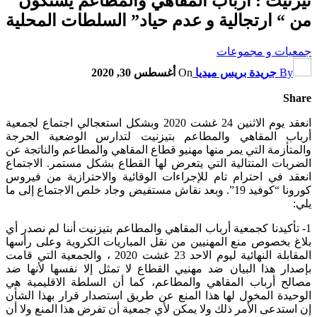
تيزنيت : أرباب المقاهي والمطاعم يشتكون
من “ ارتجالية و عدم حياد” السلطات المحلية
جمعيات و مجموعات
By
جريدة بريس ميديا
On
أغسطس 30, 2020
Share
انعقد يوم الاثنين 24 غشت 2020 وبشكل استعجالي اجتماع لجمعية
أرباب المقاهي والمطاعم بتيزنيت لتدارس الوضعية الحرجة
والمتأزمة التي يمر منها مهنيو قطاع المقاهي والمطاعم والناتجة عن
الضربات المتتالية التي يتعرض لها القطاع بشكل مستمر. الاجتماع
انعقد في احترام تام للإجراءات الوقائية والاحترازية من فيروس
كورونا “كوفيد 19”. وبعد نقاش مستفيض وجاد خلص الاجتماع إلى ما
يلي:
1- تأكيدنا كجمعية أرباب المقاهي والمطاعم بتيزنيت أننا لم نصدر أي
بلاغ بخصوص منع المهنيين من نقل المباريات الكروية وعلى رأسها
المقابلة النهائية ليوم الاحد 23 غشت 2020 ، والجمعية التي قامت
بإصدار هذا البيان ضد مهنيي القطاع لا تمثل إلا نفسها لأنها ضد
مصالح أرباب المقاهي والمطاعم، كما أن السلطة الاقليمية هي
الوحيدة المخول لها هذا المنع عن طريق استصدار قرار بهذا الشأن
إن استدعى الأمر ذلك ولا يمكن لأي جمعية أن تفرض هذا المنع ولا أن