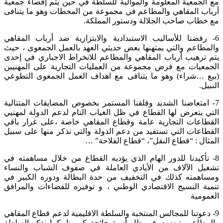
مع الجمعية المعلومة والموالية للسلطة في حين يتم إقصاء جمعية
أرباب المقاهي والمطاعم في مجموعة من المحطات وهو ما يتنافى
مع خطاب صاحب الجلالة ودستور المملكة.
6- رفضنا للأساليب الاستبدادية والابتزازية ضد أرباب المقاهي
والمطاعم والتي يمتهنها بعض حديثي العهد بالعمل الجمعوى ، حيث
يتم ترهيب أرباب المقاهي والمطاعم للانخراط الاجباري في إحدى
الجمعيات مع فرض مجموعة من العمليات التجارية على المهنيين
(بيع …شراء) وهو ما يتنافى مع اهداف العمل الجمعوى التطوعي
النبيل.
7- امتعاضنا الشديد وقلقنا المستمر بخصوص المضايقات المتتالية
التي يتعرض لها القطاع في ظل الغياب التام لدعم الدولة لمهنيي
القطاعات التجارية عامة وقطاع المقاهي خاصة ،على غرار باقي
القطاعات التي تستفيد من دعم الدولة والتي نذكر منها على سبيل
المثال : “قطاع النقل”، “قطاع الفلاحة” …
8- تأكيدنا للدور الهام الذي يؤديه القطاع من خلال مساهمته في
تشغيل الآلاف من الأيادي العاملة في صفوف الشباب والنساء
ومساهمته كذلك في التخفيف من حدة البطالة ودوره الكبير في
تنمية النسيج الاقتصادي الوطني ، و توفيره للفضاءات والمرافق
العمومية
9- دعوتنا للمجالس المنتخبة والسلطة الاقليمية لدعم قطاع المقاهي
والمطاعم بتيزنيت في ظل أزمة جائحة كورونا، كما نذكر السلطة