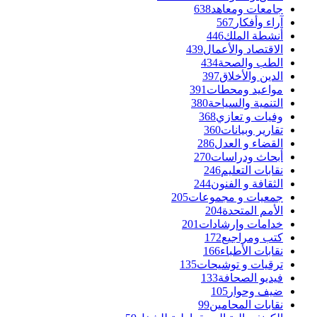
جامعات ومعاهد
638
آراء وأفكار
567
أنشطة الملك
446
الاقتصاد والأعمال
439
الطب والصحة
434
الدين والأخلاق
397
مواعيد ومحطات
391
التنمية والسياحة
380
وفيات و تعازي
368
تقارير وبيانات
360
القضاء و العدل
286
أبحاث ودراسات
270
نقابات التعليم
246
الثقافة و الفنون
244
جمعيات و مجموعات
205
الأمم المتحدة
204
خدامات وإرشادات
201
كتب ومراجيع
172
نقابات الأطباء
166
ترقيات و توشيحات
135
فيديو الصحافة
133
ضيف وحوار
105
نقابات المحامين
99