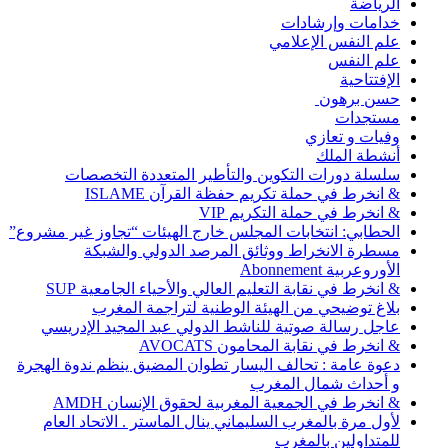
الرياضة
خدامات وإرشادات
علم النفس الإعلامي
علم النفس
الإفتتاحية
حسن برهون
مستجدات
وفيات و تعازي
أنشطة الملك
سلسلة دورات التكوين والتأطير المتعددة التخصصات
& انخرط في حملة تكريم حفظة القرآن ISLAME
& انخرط في حملة التكريم VIP
الحطابي: انتخابات المجلس خارج الهيئات “تجاوز غير مشروع”
مسطرة الانخراط ووثائق المرصد الدولي والشبكة
الأوروعربية Abonnement
& انخرط في نقابة التعليم العالي والأحياء الجامعية SUP
بلاغ توضيحي من الهيئة الوطنية لتراجمة المغرب
عاجل رسالة صوتية للناشط الدولي عبد المجيد الإدريسي
& انخرط في نقابة المحامون AVOCATS
دعوة عامة : تحالف اليسار تطوان المضيق ينظم ندوة الهجرة
و أحداث شمال المغرب
& انخرط في الجمعية المغربية لحقوق الإنسان AMDH
لأول مرة بالمغرب السليماني ينال الماستر . الاتحاد العام
للمتداولين بالمغرب