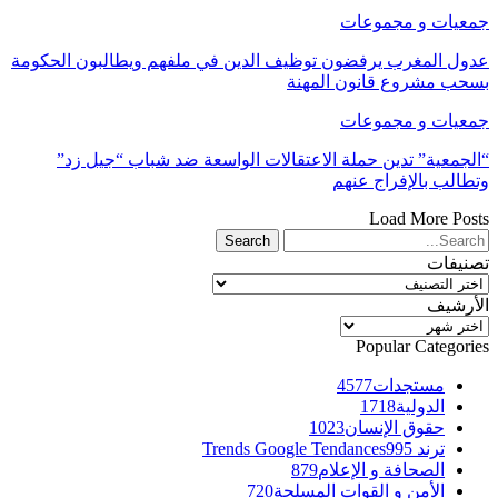
جمعيات و مجموعات
عدول المغرب يرفضون توظيف الدين في ملفهم ويطالبون الحكومة
بسحب مشروع قانون المهنة
جمعيات و مجموعات
“الجمعية” تدين حملة الاعتقالات الواسعة ضد شباب “جيل زد”
وتطالب بالإفراج عنهم
Load More Posts
تصنيفات
تصنيفات
الأرشيف
الأرشيف
Popular Categories
مستجدات
4577
الدولية
1718
حقوق الإنسان
1023
ترند Trends Google Tendances
995
الصحافة و الإعلام
879
الأمن و القوات المسلحة
720