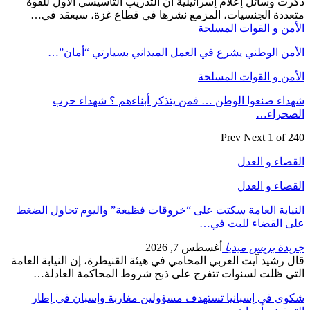
ذكرت وسائل إعلام إسرائيلية أن التدريب التأسيسي الأول للقوة
متعددة الجنسيات، المزمع نشرها في قطاع غزة، سيعقد في…
الأمن و القوات المسلحة
الأمن الوطني يشرع في العمل الميداني بسيارتي “أمان”…
الأمن و القوات المسلحة
شهداء صنعوا الوطن … فمن يتذكر أبناءهم ؟ شهداء حرب
الصحراء…
Prev
Next
1 of 240
القضاء و العدل
القضاء و العدل
النيابة العامة سكتت على “خروقات فظيعة” واليوم تحاول الضغط
على القضاء للبت في…
جريدة بريس ميديا
أغسطس 7, 2026
قال رشيد آيت العربي المحامي في هيئة القنيطرة، إن النيابة العامة
التي ظلت لسنوات تتفرج على ذبح شروط المحاكمة العادلة…
شكوى في إسبانيا تستهدف مسؤولين مغاربة وإسبان في إطار