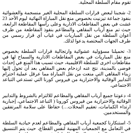
تقوم مقام السلطة المحلية.
2- شجبنا لبعض قرارات السلطة المحلية الغير منسجمة والعشوائية
بنفوذ جماعة تيزنيت بخصوص منع نقل المباراة النهائية ليوم الأحد 23
غشت في بعض المقاطعات الادارية وعلى رأسها المقاطعة الرابعة،
حيث تم منع أرباب المقاهي والمطاعم بنفوذ المقاطعة من طرف
أعوان السلطة من نقل المباريات في غياب أي قرار رسمي من
طرف الجهات المختصة يدعوا لذلك.
3- تحميلنا مسؤولية عشوائية وارتجالية قرارات السلطة بخصوص
منع نقل المباريات في بعض المقاطعات الادارية والسماح لها في
مقاطعات اخرى للسلطة الاقليمية، حيث تسبب هذا المنع في إحداث
فوضى بالمدينة، نتج عنه ازدحام بعض المقاهي بعد أن تحول إليها
زبناء المقاهي التي منعت من نقل المباراة مما عرقل عملية احترام
التدابير الوقائية والاحترازية من فيروس كورنا التي تستدعي التباعد
الاجتماعي.
4- دعوتنا جميع أرباب المقاهي والمطاعم للالتزام بالشروط والتدابير
الوقائية والاحترازية من فيروس كورونا ( التباعد الاجتماعي، إجبارية
ارتداء الكمامات، تعقيم المحلات…) حفاظا على سلامة المرتفقين
والمستخدمين.
5- استنكارنا كجمعية أرباب المقاهي والمطاعم لعدم حيادية السلطة
في التعامل مع الجمعيات المهنية لنفس القطاع، حيث يتم التنسيق