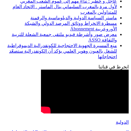
عاجل و خطير : نداء مهم إلى عموم الشعب المغربي
لأول مرة بالمغرب السليماني ينال الماستر . الاتحاد العام
للمتداولين بالمغرب
ماستر السياسة الدولية والدبلوماسية والرقمنة
مسطرة الانخراط ووثائق المرصد الدولي والشبكة
الأوروعربية Abonnement
معرض صور وأشرطة فيديو ملتقى جمعية الشعلة للتربية
والثقافة ASSO
منع المسيرة الجهوية الاحتجاجية للكونفدرالية الديموقراطية
للشغل بالعيون وهوير العلمي يؤكد أن الكونفدرالية ستصعّد
احتجاجاتها
انخرط في قناتنا
الدولية