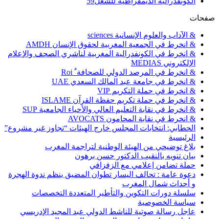
الكونفدرالية الديمقراطية للشغل
59
صفحات
& الآداب والعلوم الإنسانية sciences
& انخرط في الجمعية المغربية لحقوق الإنسان AMDH
& انخرط في الكونفدرالية المغربية لناشري الصحف والإعلام
الإلكتروني MEDIAS
& انخرط في المرصد الدولي للصحافة ٌ Roi
& انخرط في جامعة عبد المالك السعدي UAE
& انخرط في حملة التكريم VIP
& انخرط في حملة تكريم حفظة القرآن ISLAME
& انخرط في نقابة التعليم العالي والأحياء الجامعية SUP
& انخرط في نقابة المحامون AVOCATS
الحطابي: انتخابات المجلس خارج الهيئات “تجاوز غير مشروع”
الرئيسية
بلاغ توضيحي من الهيئة الوطنية لتراجمة المغرب
بيان تنويه بالنقيب الدكتور حسن برهون
حملة تضامن إعلامي مع الزفزافي
دعوة عامة : تحالف اليسار تطوان المضيق ينظم ندوة الهجرة
و أحداث شمال المغرب
سلسلة دورات التكوين والتأطير المتعددة التخصصات
سياسة الخصوصية
عاجل رسالة صوتية للناشط الدولي عبد المجيد الإدريسي