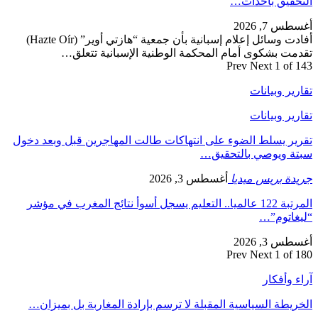
التحقيق بأحداث…
أغسطس 7, 2026
أفادت وسائل إعلام إسبانية بأن جمعية “هازتي أوير” (Hazte Oír)
تقدمت بشكوى أمام المحكمة الوطنية الإسبانية تتعلق…
Prev
Next
1 of 143
تقارير وبيانات
تقارير وبيانات
تقرير يسلط الضوء على انتهاكات طالت المهاجرين قبل وبعد دخول
سبتة ويوصي بالتحقيق…
جريدة بريس ميديا
أغسطس 3, 2026
المرتبة 122 عالميا.. التعليم يسجل أسوأ نتائج المغرب في مؤشر
“ليغاتوم”…
أغسطس 3, 2026
Prev
Next
1 of 180
آراء وأفكار
الخريطة السياسية المقبلة لا ترسم بإرادة المغاربة بل بميزان…