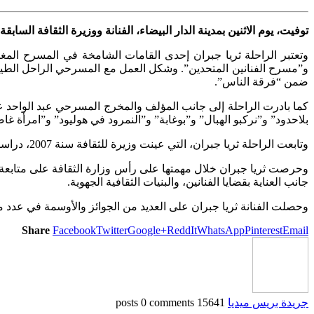
توفيت، يوم الاثنين بمدينة الدار البيضاء، الفنانة ووزيرة الثقافة السابقة ثريا جبران، عن 68 عاما، بعد صراع مع المرض، وذلك 
وتعتبر الراحلة ثريا جبران إحدى القامات الشامخة في المسرح ا
و”مسرح الفنانين المتحدين”. وشكل العمل مع المسرحي الراحل ال
ضمن “فرقة الناس”.
كما بادرت الراحلة إلى جانب المؤلف والمخرج المسرحي عبد الواحد 
بلاحدود” و”نركبو الهبال” و”بوغابة” و”النمرود في هوليود” و”امرأة غ
وتابعت الراحلة ثريا جبران، التي عينت وزيرة للثقافة سنة 2007، دراستها الابتدائية والثانوية بمسقط رأسها مدينة الدار البيضاء، وحصلت على ديبلوم التخصص المسرحي من المعهد الوطني.
وحرصت ثريا جبران خلال مهمتها على رأس وزارة الثقافة على متابعة ال
جانب العناية بقضايا الفنانين، والبنيات الثقافية الجهوية.
وحصلت الفنانة ثريا جبران على العديد من الجوائز والأوسمة في عدد م
Share
Facebook
Twitter
Google+
ReddIt
WhatsApp
Pinterest
Email
جريدة بريس ميديا
15641 posts
0 comments