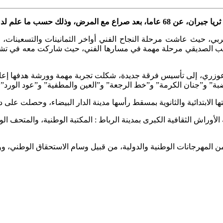
حسب ما علم لدى أسرة الراحلة.
لمغربي، حيث عاشت مرحلة النجاح الفني أواخر الثمانينات والتسع
طيب الصديقي مرحلة مهمة في مسارها الفني، حيث شاركت معه في تش
عوزري، إلى تأسيس فرقة جديدة، شكلت تجربة مهمة وورشة هدفها إعادة 
اضبة” و”جنان الكرمة” و”خط الرجعة” و”العين والمطفية” و”عود الورد”.
أوراش الثقافية الكبرى بمدينة الرباط : المكتبة الوطنية، والمتحف ا
ن المهرجانات الوطنية والدولية، من قبيل وسام الاستحقاق الوطني، وو