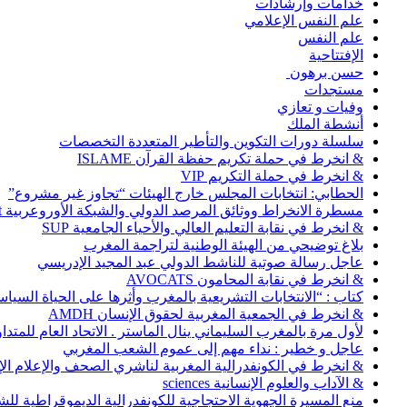
خدامات وإرشادات
علم النفس الإعلامي
علم النفس
الإفتتاحية
حسن برهون
مستجدات
وفيات و تعازي
أنشطة الملك
سلسلة دورات التكوين والتأطير المتعددة التخصصات
& انخرط في حملة تكريم حفظة القرآن ISLAME
& انخرط في حملة التكريم VIP
الحطابي: انتخابات المجلس خارج الهيئات “تجاوز غير مشروع”
مسطرة الانخراط ووثائق المرصد الدولي والشبكة الأوروعربية Abonnement
& انخرط في نقابة التعليم العالي والأحياء الجامعية SUP
بلاغ توضيحي من الهيئة الوطنية لتراجمة المغرب
عاجل رسالة صوتية للناشط الدولي عبد المجيد الإدريسي
& انخرط في نقابة المحامون AVOCATS
كتاب : “الانتخابات التشريعية بالمغرب وأثرها على الحياة السي
& انخرط في الجمعية المغربية لحقوق الإنسان AMDH
لأول مرة بالمغرب السليماني ينال الماستر . الاتحاد العام للمتد
عاجل و خطير : نداء مهم إلى عموم الشعب المغربي
& انخرط في الكونفدرالية المغربية لناشري الصحف والإعلام الإلكترو
& الآداب والعلوم الإنسانية sciences
منع المسيرة الجهوية الاحتجاجية للكونفدرالية الديموقراطية للش