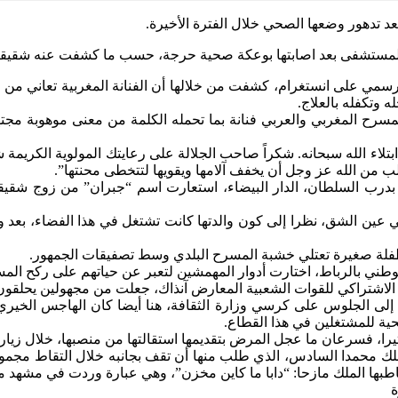
 بعد تدهور وضعها الصحي خلال الفترة الأخيرة.
لت المستشفى بعد اصابتها بوعكة صحية حرجة، حسب ما كشفت عنه شقيقته
الرسمي على انستغرام، كشفت من خلالها أن الفنانة المغربية تعاني من
 وتكفله بالعلاج.
المسرح المغربي والعربي فنانة بما تحمله الكلمة من معنى موهوبة مجته
تلاء الله سبحانه. شكراً صاحب الجلالة على رعايتك المولوية الكريمة شك
لب من الله عز وجل أن يخفف آلامها ويقويها لتتخطى محنتها”.
لسعدية قريطيف أو كما يعرفها الكثير بثريا جبران، من مواليد 1952 بدرب السلطان، الدار البيضاء، 
ي عين الشق، نظرا إلى كون والدتها كانت تشتغل في هذا الفضاء، بعد و
طفلة صغيرة تعتلي خشبة المسرح البلدي وسط تصفيقات الجمهور.
لوطني بالرباط، اختارت أدوار المهمشين لتعبر عن حياتهم على ركح الم
لاشتراكي للقوات الشعبية المعارض آنذاك، جعلت من مجهولين يحلقون ش
 الجلوس على كرسي وزارة الثقافة، هنا أيضا كان الهاجس الخيري حا
حية للمشتغلين في هذا القطاع.
، فسرعان ما عجل المرض بتقديمها استقالتها من منصبها، خلال زيارة 
ملك محمدا السادس، الذي طلب منها أن تقف بجانبه خلال التقاط مجموع
خاطبها الملك مازحا: “دابا ما كاين مخزن”، وهي عبارة وردت في مشهد من
ة