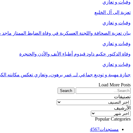
وفيات و تعازي
تعزية إلى آل الخليع
وفيات و تعازي
بيان تعزية الصحافة واللجنة العسكرية في وفاة الضابط الممتاز ماجد
وفيات و تعازي
وفاة الدكتور حكيم داود قيدوم أطباء الأنف والأذن والحنجرة
وفيات و تعازي
جنازة مهيبة و توديع جماعي لــ عمر برهون، وتعازي تعكس مكانته الكب
Load More Posts
تصنيفات
تصنيفات
الأرشيف
الأرشيف
Popular Categories
مستجدات
4567