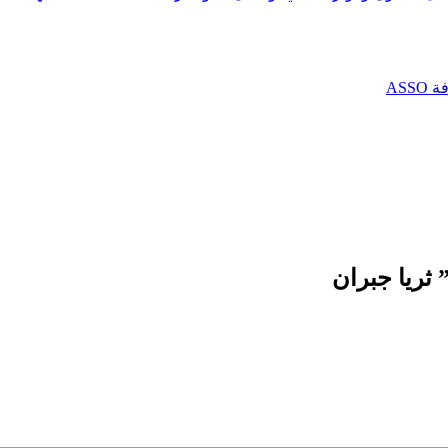
AS
ثريا جبران