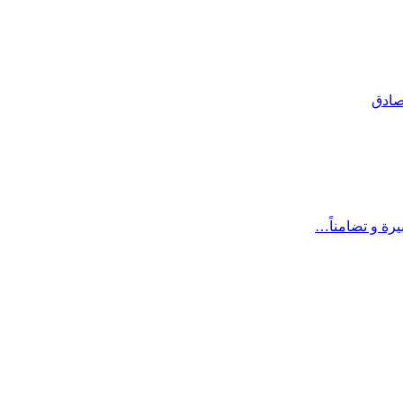
 صادق
يرة و تضامناً…