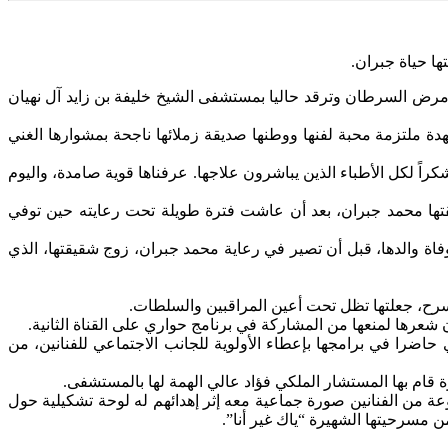
ا حياة جبران.
 مرض السرطان وترقد حاليا بمستشفى الشيخ خليفة بن زايد آل نهيان
دة ملتزمة محبة لفنها ووطنها صديقة زملائها ناجحة بمشوارها الغني
راً لكل الأطباء الذين يباشرون علاجها. عرفناها قوية صامدة، واليوم
استعارت اسم “جبران” من زوج شقيقتها محمد جبران، بعد أن عاشت فترة طويلة تحت رعايته حين توفي
فاة والدها، قبل أن تصير في رعاية محمد جبران، زوج شقيقتها، الذي
سرح، جعلتها تظل تحت أعين المراقبين والسلطات.
عرها لمنعها من المشاركة في برنامج حواري على القناة الثانية.
ضرا في برامجها بإعطاء الأولوية للجانب الاجتماعي للفنانين، من
قام بها المستشار الملكي فؤاد عالي الهمة لها بالمستشفى.
ة من الفنانين صورة جماعية معه إثر إهدائهم له لوحة تشكيلية حول
 مسرحيتها الشهيرة “ياك غير أنا”.