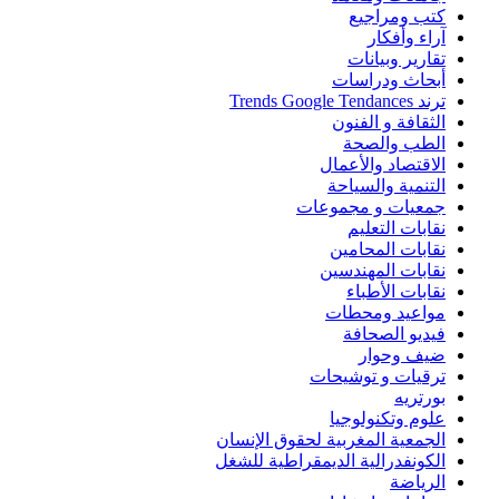
كتب ومراجيع
آراء وأفكار
تقارير وبيانات
أبحاث ودراسات
ترند Trends Google Tendances
الثقافة و الفنون
الطب والصحة
الاقتصاد والأعمال
التنمية والسياحة
جمعيات و مجموعات
نقابات التعليم
نقابات المحامين
نقابات المهندسين
نقابات الأطباء
مواعيد ومحطات
فيديو الصحافة
ضيف وحوار
ترقيات و توشيحات
بورتريه
علوم وتكنولوجيا
الجمعية المغربية لحقوق الإنسان
الكونفدرالية الديمقراطية للشغل
الرياضة