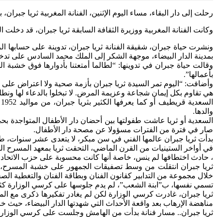
رحلت إلى دار البقاء، مساء اليوم الإثنين، الفنانة المغربية ثريا جبران،
وكانت الفنانة المغربية ووزيرة الثقافة السابقة ثريا جبران، قد دخ
ونشرت حياة جبران، شقيقة الفنانة ثريا جبران، تدوينة على حسابها 
بمدينة الدار البيضاء، موجهة الشكر إلى الملك محمد السادس على تدخله
وقالت حياة جبران في تدوينها: “لطالما أمتعتنا بأدوارها فوق خشبة 
بأعمالها”.
وأضافت: “اليوم تمر السيدة ثريا جبران بأزمة صحية ولا اعتراض على اب
هي تقاوم بكل إيمان شجاعة وعزيمة المرض. لا تبخلوا بالدعاء لها ونط
ا
والدها.
السعدية أو ثريا عاشت طفولتها بين أحضان دار الأطفال المتواجدة بح
صار في فترة من الفترات مسؤولا عن مصحة دار الأطفال.
بدأت ثريا جبران عالمها الفني في سن مبكر، لا يتعدى عشر سنوات، 
في أواخر الستينيات من القرن الماضي، التحقت ثريا بمعهد المسرح ا
، حادث اختطافها لم ينس، خاصة أنها كانت محسوبة على حزب الاتحاد ا
ثريا جبران انتقلت من وسط تصفيقات الجمهور على خشبة المسرح، إلى
خلال مجموعة من التدابير كقانون الفنان وبطاقة الفنان والتغطية الص
تسمي نفسها، ب”ابنة الشعب”، لم يدم جلوسها على كرسي الوزارة كثيرا
ثريا جبران، غادرت كرسي الوزارة لكن لم يغادر تفكيرها ذكرى مع ال
مناهضة الإرهاب بعد واقعة الأحداث التي شهدتها الدار البيضاء، حيث 
ثريا جبران.. مسار فنانة بدأت من الهامش وجلست على كرسي الوزار