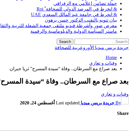
حملة تضامن إعلامي مع الزفزافي
& انخرط في المرصد الدولي للصحافة ٌ Roi
& انخرط في جامعة عبد المالك السعدي UAE
بيان تنويه بالنقيب الدكتور حسن برهون
معرض صور وأشرطة فيديو ملتقى جمعية الشعلة للتربية والثقافة SO
ماستر السياسة الدولية والدبلوماسية والرقمنة
جريدة بريس ميديا الأوروعربية للصحافة
Home
وفيات و تعازي
بعد صراع مع السرطان.. وفاة “سيدة المسرح” ثريا جبران
بعد صراع مع السرطان.. وفاة “سيدة المسرح” 
وفيات و تعازي
By
جريدة بريس ميديا
Last updated
أغسطس 24, 2020
Share