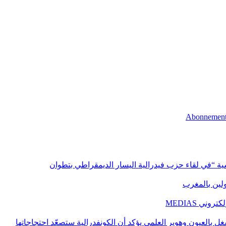
اسية “في لقاء حزب فيدرالية اليسار الديمقراطي بتطوان
اولين بالمغرب
ني MEDIAS
غل بالعيون وهوير العلمي يؤكد أن الكونفدرالية ستصعّد احتجاجاتها