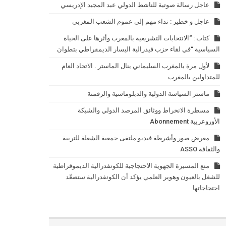
عاجل رسالة صوتية للناشط الدولي عبد المجيد الإدريسي
عاجل و خطير : نداء مهم إلى عموم الشعب المغربي
كتاب : “الانتخابات التشريعية بالمغرب وأثرها على الحياة
السياسية “في لقاء حزب فيدرالية اليسار الديمقراطي بتطوان
لأول مرة بالمغرب السليماني ينال الماستر . الاتحاد العام
للمتداولين بالمغرب
ماستر السياسة الدولية والدبلوماسية والرقمنة
مسطرة الانخراط ووثائق المرصد الدولي والشبكة
الأوروعربية Abonnement
معرض صور وأشرطة فيديو ملتقى جمعية الشعلة للتربية
والثقافة ASSO
منع المسيرة الجهوية الاحتجاجية للكونفدرالية الديموقراطية
للشغل بالعيون وهوير العلمي يؤكد أن الكونفدرالية ستصعّد
احتجاجاتها