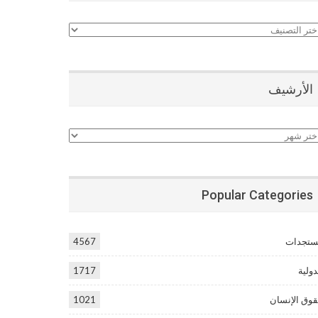
نيفات
الأرشيف
أرشيف
Popular Categories
تجدات
4567
دولية
1717
وق الإنسان
1021