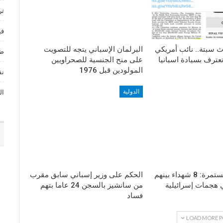
تر
في
اث سبتة.. نائب أمريكي
البرلمان الإسباني يتجه للتصويت
ضي
تعترف بسيادة اسبانيا
على منح الجنسية للصحراويين
المولودين قبل 1976
نق
الدولية
ال
حرب الإبادة مستمرة: 8 شهداء بينهم
الحكم على وزير إسباني سابق مقرب
 هجمات إسرائيلية
من سانشيز بالسجن 24 عاما بتهم
فساد
LOAD MORE P