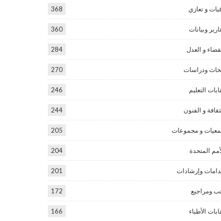
يات و تعازي
368
ارير وبيانات
360
قضاء و العدل
284
حاث ودراسات
270
ابات التعليم
246
ثقافة و الفنون
244
عيات و مجموعات
205
أمم المتحدة
204
امات وإرشادات
201
ب ومراجيع
172
ابات الأطباء
166