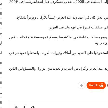
ويشار إلى أن ولد عبد العزيز ضابط سابق في الجيش وصل إلى السلطة في 2008 بانقلاب عسكري، قبل انتخابه رئيساً في 2009
ترند ances
ال
ال
في صفقات كبيرة في عهد ولد عبد العزيز.
جا
طية وبيع ممتلكات عامة في نواكشوط وتصفية مؤسسة عامة كانت تؤمن
ي صينية.
آر
استحوذوا على العديد من أملاك وثروات الدولة، واستغلوا نفوذهم في
أن
ال
لد عبد العزيز وأفراد من أسرته والعديد من الوزراء والمسؤولين الذين
ال
ال
ReddIt
مو
ال