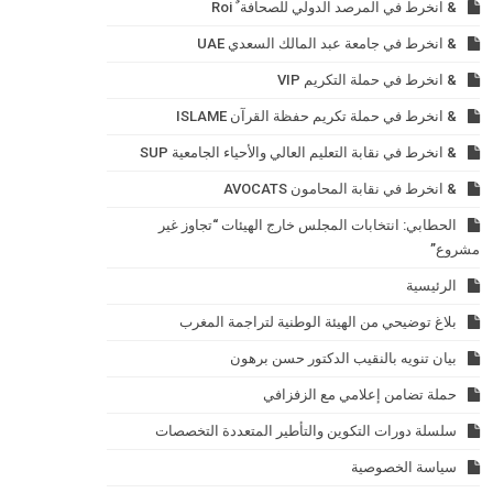
& انخرط في المرصد الدولي للصحافة ٌ Roi
& انخرط في جامعة عبد المالك السعدي UAE
& انخرط في حملة التكريم VIP
& انخرط في حملة تكريم حفظة القرآن ISLAME
& انخرط في نقابة التعليم العالي والأحياء الجامعية SUP
& انخرط في نقابة المحامون AVOCATS
الحطابي: انتخابات المجلس خارج الهيئات “تجاوز غير
مشروع”
الرئيسية
بلاغ توضيحي من الهيئة الوطنية لتراجمة المغرب
بيان تنويه بالنقيب الدكتور حسن برهون
حملة تضامن إعلامي مع الزفزافي
سلسلة دورات التكوين والتأطير المتعددة التخصصات
سياسة الخصوصية