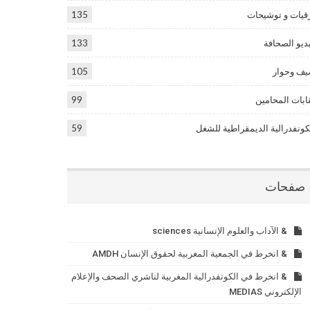
قيات و توشيحات
135
ديو الصحافة
133
ف وحوار
105
ابات المحامين
99
كونفدرالية الديمقراطية للشغل
59
صفحات
& الآداب والعلوم الإنسانية sciences
& انخرط في الجمعية المغربية لحقوق الإنسان AMDH
& انخرط في الكونفدرالية المغربية لناشري الصحف والإعلام
الإلكتروني MEDIAS