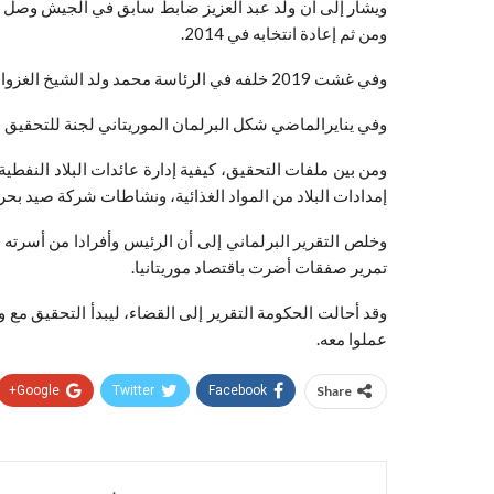
ومن ثم إعادة انتخابه في 2014.
وفي غشت 2019 خلفه في الرئاسة محمد ولد الشيخ الغزواني الذي كان في عهد ولد عبد العزيز رئيساً للأركان ووزيراً للدفاع.
وفي ينايرالماضي شكل البرلمان الموريتاني لجنة للتحقيق 
ومن بين ملفات التحقيق، كيفية إدارة عائدات البلاد النف
إمدادات البلاد من المواد الغذائية، ونشاطات شركة صيد بحر
وخلص التقرير البرلماني إلى أن الرئيس وأفرادا من أسرته 
تمرير صفقات أضرت باقتصاد موريتانيا.
وقد أحالت الحكومة التقرير إلى القضاء، ليبدأ التحقيق مع و
عملوا معه.
Google+
Twitter
Facebook
Share