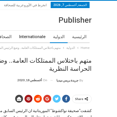
الجمعة, أغسطس 7, 2026
انخرط في الأوروعربية للصحافة
Publisher
الرئيسية
الدولية
Internationale
الصحافة
Home
الدولية
متهم باختلاس الممتلكات العامة.. وضع الرئيس ال
متهم باختلاس الممتلكات العامة.. وض
الحراسة النظرية
On
أغسطس 18, 2020
By
جريدة بريس ميديا
Share
كشفت”صحيفة نواكشوط” الموريتانية ان الرئيس السابق محمد 
امس الاثنين عكس ما اشيع حول نقله الي المبيت في مكان ح