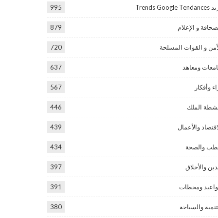
Trends Google Tend
995
صحافة و الإعلام
879
أمن و القوات المسلحة
720
معات ومعاهد
637
اء وأفكار
567
شطة الملك
446
اقتصاد والأعمال
439
طب والصحة
434
دين والأخلاق
397
اعيد ومحطات
391
تنمية والسياحة
380