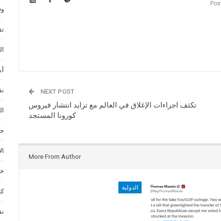
وف
تق
ال
أب
نق
NEXT POST
تكثف اجراءات الإغلاق في العالم مع تزايد انتشار فيروس
ال
كورونا المستجد
جم
ال
More From Author
خد
الدولية
كت
نق