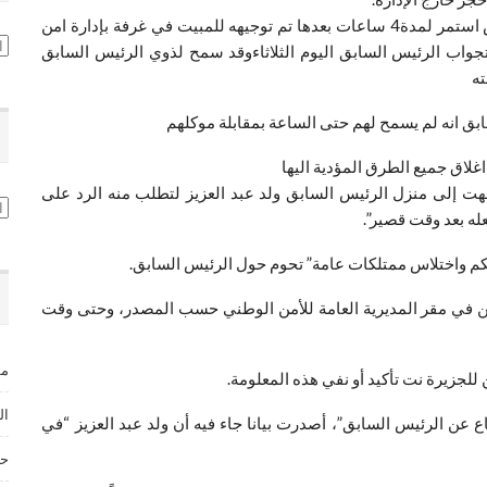
وقال مصدر “نواكشوط” ان استجواب الرئيس السابق امس استمر لمدة4 ساعات بعدها تم توجيهه للمبيت في غرفة بإدارة امن
تص
جواب الرئيس السابق اليوم الثلاثاءوقد سمح لذوي الرئيس السابق
ته
ق انه لم يسمح لهم حتى الساعة بمقابلة موكلهم
غلاق جميع الطرق المؤدية اليها
جهت إلى منزل الرئيس السابق ولد عبد العزيز لتطلب منه الرد على
ال
عله بعد وقت قصير”.
حكم واختلاس ممتلكات عامة” تحوم حول الرئيس السابق.
ين في مقر المديرية العامة للأمن الوطني حسب المصدر، وحتى وقت
مس
لجزيرة نت تأكيد أو نفي هذه المعلومة.
ال
عن الرئيس السابق”، أصدرت بيانا جاء فيه أن ولد عبد العزيز “في
حق