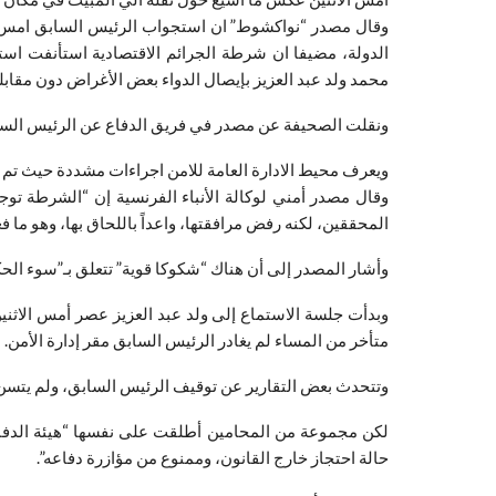
الدولة، مضيفا ان شرطة الجرائم الاقتصادية استأنفت است
محمد ولد عبد العزيز بإيصال الدواء بعض الأغراض دون مقابل
ونقلت الصحيفة عن مصدر في فريق الدفاع عن الرئيس الساب
ويعرف محيط الادارة العامة للامن اجراءات مشددة حيث تم ا
وقال مصدر أمني لوكالة الأنباء الفرنسية إن “الشرطة تو
المحققين، لكنه رفض مرافقتها، واعداً باللحاق بها، وهو ما ف
وأشار المصدر إلى أن هناك “شكوكا قوية” تتعلق بـ”سوء ال
وبدأت جلسة الاستماع إلى ولد عبد العزيز عصر أمس الاثن
متأخر من المساء لم يغادر الرئيس السابق مقر إدارة الأمن.
وتتحدث بعض التقارير عن توقيف الرئيس السابق، ولم يتسن ل
لكن مجموعة من المحامين أطلقت على نفسها “هيئة الدفاع 
حالة احتجاز خارج القانون، وممنوع من مؤازرة دفاعه”.