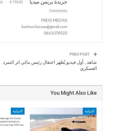
جريدة بريس ميديا
0
15642 Posts
Comments
PRESS MEDIAS
barhon.hassan@gmail.com
0661078323
PREV POST
شاهد.. أول فيديو يٌظهر اعتقال رئيس مالي اثر التمرد
العسكري
You Might Also Like
الدولية
الدولية