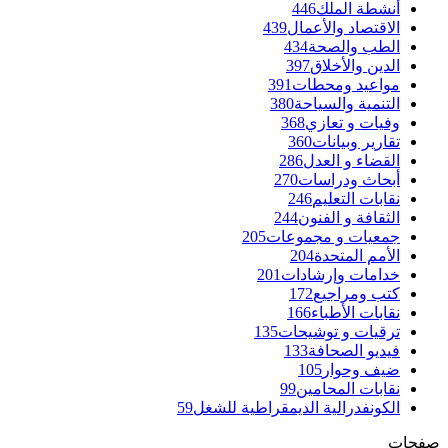
أنشطة الملك
446
الاقتصاد والأعمال
439
الطب والصحة
434
الدين والأخلاق
397
مواعيد ومحطات
391
التنمية والسياحة
380
وفيات و تعازي
368
تقارير وبيانات
360
القضاء و العدل
286
أبحاث ودراسات
270
نقابات التعليم
246
الثقافة و الفنون
244
جمعيات و مجموعات
205
الأمم المتحدة
204
خدامات وإرشادات
201
كتب ومراجيع
172
نقابات الأطباء
166
ترقيات و توشيحات
135
فيديو الصحافة
133
ضيف وحوار
105
نقابات المحامين
99
الكونفدرالية الديمقراطية للشغل
59
صفحات