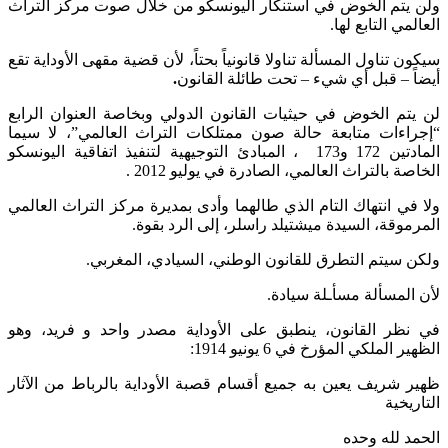
ولن يتم الخوض في استنكار اليونسكو من خلال صوت مركز التراث
العالمي التابع لها.
سيكون تناول المسألة تناولا قانونياً بحتاً، لأن قضية مقهى الأوداية تقع
أيضاً – قبل أي شيء – تحت طائلة القانون
.
لن يتم الخوض في حيثيات القانون الدولي وبخاصة العنوان الرابع
“إجراءات متابعة حالة صون ممتلكات التراث العالمي”، لا سيما
المادتين 172 و173 ، المبادئ التوجيهية لتنفيذ اتفاقية اليونسكو
الخاصة بالتراث العالمي، الصادرة في يوليو 2012 .
ولا في انتهاك التام الذي طالهما وأدى بمديرة مركز التراث العالمي
المرموقة، السيدة ميشتيلد راسلر، إلى الرد بقوة.
ولكن سيتم التطرق للقانون الوطني، السيادي، المغربي.
لأن المسألة مسأـلة سيادة.
في نظر القانون، ينطبق على الأوداية مصدر واحد و فريد، وهو
الظهير الملكي المؤرخ في 6 يونيو 1914:
ظهير شريف يعين به جميع أقسام قصبة الأوداية بالرباط من الآثار
التاريخية
الحمد لله وحده