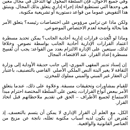
وفي جميع الأحوال، فإن السلطة المخول لها التدخل في مجال معين
هي وحدها التي تستطيع اتخاذ إجراء إداري يتعلق بذلك المجال. وينبثق
هذا التفويض عموما من قواعد دستورية أو تشريعية مكتوبة
.
ولكن ماذا عن ترامي مرؤوس على اختصاصات رئيسه؟ يتعلق الأمر
هنا بحالة واضحة لعدم الاختصاص الموضوعي.
وماذا لو اتُّخِذت قرارات إدارية أحادية الجانب؟ يمكن تحديد مسطرة
اعتماد القرارات الإدارية أحادية الجانب بواسطة نصوص. وخلافا
لذلك، سيتعين على الإدارة الالتزام بعدد من القواعد: يجب أن تُفسِح
مسطرة إعداد القرار، عند الاقتضاء، المجال
إن إسناد تدبير المقهى الموري- إلى جانب حديقة الأوداية إلى وزارة
الثقافة لا يغير البتة النص الملكي الأصلي القاضي بالتصنيف، باعتبار
أن العقار غير المبني والمبني مملوك للمخزن.
للقيام بمشاورات وتحقيقات مسبقة. وعلاوة على ذلك، عندما يتعلق
الأمر ببعض أنواع القرارات، يتعين على السلطة المختصة احترام مبدأ
الاستماع لجميع الأطراف – الحق في تقديم ملاحظاتهم قبل اتخاذ
القرار.
الكل، مع العلم أن القرار الإداري لا يمكن أن يتسم بالتعسف. إذ
يُفترض أن يكون لديه أسباب مكتوبة تعلله، ناتجة عن مزيج من
العناصر القانونية والواقعية.