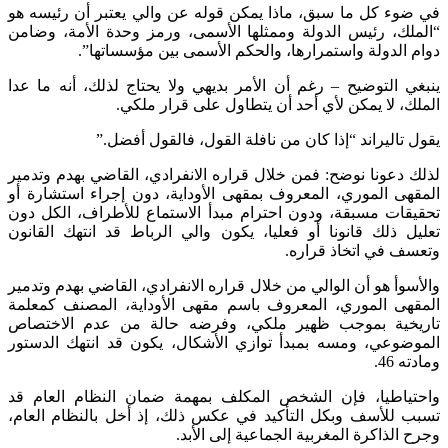
في ضوء كل ما سبق، ماذا يمكن قوله عن والي يعتبر أن رئيسه هو
“الملك، رئيس الدولة وممثلها الأسمى، ورمز وحدة الأمة، وضامن
دوام الدولة واستمرارها، والحكم الأسمى بين مؤسساتها”.
ينبغي التوضيح – رغم أن الأمر بديهي ولا يحتاج لذلك، أنه ما عدا
الملك، لا يمكن لأي أحد أن يتطاول على قرار ملكي.
يقول تاليراند “إذا كان من نافلة القول، فالقول أفضل.”
لذلك دعونا نوضح: فمن خلال قراره الانفرادي، القاضي بهدم وتدمير
المقهى الموري، المعروف بمقهى الأوداية، دون إجراء استشارة أو
تحقيقات مسبقة، ودون احترام مبدأ الاستماع للأطراف، الكل دون
تعليل ذلك قانونا أو فعليا، يكون والي الرباط قد انتهك القانون
وتعسف في اتخاذ قراره.
والأسوأ هو أن الوالي من خلال قراره الانفرادي، القاضي بهدم وتدمير
المقهى الموري، المعروف باسم مقهى الأوداية، المصنف كمعلمة
تاريخية بموجب ظهير ملكي، وفرضه حالة من عدم الاختصاص
الموضوعي، ومسه بمبدأ توازي الأشكال، يكون قد انتهك الدستور
ومادته 46.
واحتياطيا، فإن الشخص المكلف بمهمة ضمان النظام العام قد
تسبب للأسف وبكل التأكيد في عكس ذلك، إذ أخل بالنظام العام،
وجرح الذاكرة المغربية الجماعية إلى الأبد.