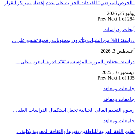
“الحرص المرضي” للقيادات الحزبية على عدم إغضاب مراكز القرار
يوليو 25, 2026
Prev
Next
1 of 284
أبحاث ودراسات
دراسة: 81% من الشباب يتأثرون بمحتويات رقمية تشجع على…
أغسطس 3, 2026
دراسة: انخفاض المرونة المؤسسية يُقيّد قدرة المغرب على…
ديسمبر 16, 2025
Prev
Next
1 of 135
جامعات ومعاهد
جامعات ومعاهد
رسوم التعليم العالي الخيالية تجعل استكمال الدراسات العليا…
جامعات ومعاهد
تعليم اللغة العربية للناطقين بغيرها والثقافة المغربية بكلية…