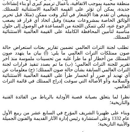
منطقة محمية بموجب الاتفاقية، بأعمال ترميم كبرى أو بناء إنشاءات
جديدة، يمكن أن تؤثر على القيمة العالمية الاستثنائية للممتلك.
وينبغي أن تقدم هذا الإشعار في أبكر وقت ممكن (مثلا، قبل تحرير
الوثائق الخاصة بمشروعات معينة) وقبل اتخاذ أي قرار قد يصعب
الرجوع عنه، لكي تتمكن اللجنة من المساعدة في الوصول إلى حلول
مناسبة لتأمين المحافظة الكاملة على القيمة العالمية الاستثنائية
للممتلك.
تطلب لجنة التراث العالمي تضمين تقارير بعثات استعراض حالة
صون ممتلكات التراث العالمي ما يلي: (أ) بيان ما يتهدد صون
الممتلك من أخطار أو ما طرأ عليه من تحسينات ملموسة منذ آخر
تقرير للجنة التراث العالمي؛ (ب) ما تم بصدد تنفيذ قرارات لجنة
التراث العالمي السابقة بشأن حالة صون الممتلك؛ (ج) معلومات عن
أي تهديد أو ضرر أو انحسار طرأ على القيمة العالمية الاستثنائية
والسلامة و/أو الأصالة التي سوغت إدراج الممتلك في قائمة التراث
العالمي.
نظرا لما يتعلق بصيانة قصبة الأوداية بالرياط من الفائدة الفنية
والتاريخية؛
وبناء على ظهيرنا الشريف المؤرخ في السابع عشر من ربيع الأول
عام 1332 وعلى استشارة رئيس إدارة الآثار القديمة والفنون الجميلة
والأبنية التاريخية؛