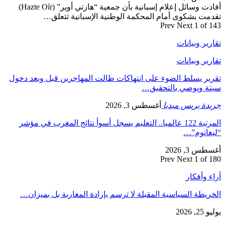
أفادت وسائل إعلام إسبانية بأن جمعية “هازتي أوير” (Hazte Oír)
تقدمت بشكوى أمام المحكمة الوطنية الإسبانية تتعلق…
Prev
Next
1 of 143
تقارير وبيانات
تقارير وبيانات
تقرير يسلط الضوء على انتهاكات طالت المهاجرين قبل وبعد دخول
سبتة ويوصي بالتحقيق…
جريدة بريس ميديا
أغسطس 3, 2026
المرتبة 122 عالميا.. التعليم يسجل أسوأ نتائج المغرب في مؤشر
“ليغاتوم”…
أغسطس 3, 2026
Prev
Next
1 of 180
آراء وأفكار
الخريطة السياسية المقبلة لا ترسم بإرادة المغاربة بل بميزان…
يوليو 25, 2026