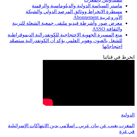
ماستر السياسة الدولية والدبلوماسية والرقمنة
مسطرة الانخراط ووثائق المرصد الدولي والشبكة
الأوروعربية Abonnement
معرض صور وأشرطة فيديو ملتقى جمعية الشعلة للتربية
والثقافة ASSO
منع المسيرة الجهوية الاحتجاجية للكونفدرالية الديموقراطية
للشغل بالعيون وهوير العلمي يؤكد أن الكونفدرالية ستصعّد
احتجاجاتها
انخرط في قناتنا
الدولية
المغرب يغيب عن بيان عربي ـ إسلامي يدين الانتهاكات الإسرائيلية
في غزة