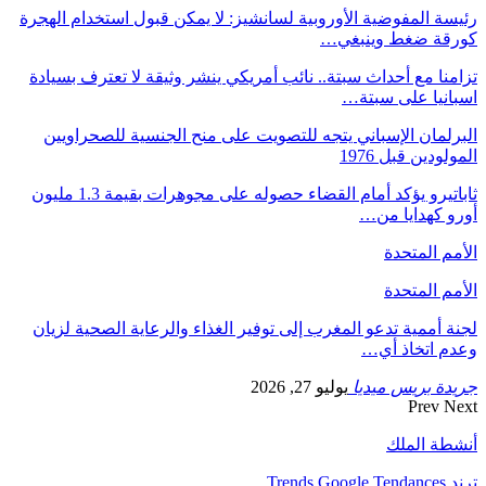
رئيسة المفوضية الأوروبية لسانشيز: لا يمكن قبول استخدام الهجرة
كورقة ضغط وينبغي…
تزامنا مع أحداث سبتة.. نائب أمريكي ينشر وثيقة لا تعترف بسيادة
اسبانيا على سبتة…
البرلمان الإسباني يتجه للتصويت على منح الجنسية للصحراويين
المولودين قبل 1976
ثاباتيرو يؤكد أمام القضاء حصوله على مجوهرات بقيمة 1.3 مليون
أورو كهدايا من…
الأمم المتحدة
الأمم المتحدة
لجنة أممية تدعو المغرب إلى توفير الغذاء والرعاية الصحية لزيان
وعدم اتخاذ أي…
جريدة بريس ميديا
يوليو 27, 2026
Prev
Next
أنشطة الملك
ترند Trends Google Tendances