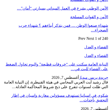
الأمن الوطني يشرع في العمل الميداني بسيارتي “أمان”…
الأمن و القوات المسلحة
شهداء صنعوا الوطن … فمن يتذكر أبناءهم ؟ شهداء حرب
الصحراء…
Prev
Next
1 of 240
القضاء و العدل
القضاء و العدل
النيابة العامة سكتت على “خروقات فظيعة” واليوم تحاول الضغط
على القضاء للبت في…
جريدة بريس ميديا
أغسطس 7, 2026
قال رشيد آيت العربي المحامي في هيئة القنيطرة، إن النيابة العامة
التي ظلت لسنوات تتفرج على ذبح شروط المحاكمة العادلة…
شكوى في إسبانيا تستهدف مسؤولين مغاربة وإسبان في إطار
التحقيق بأحداث…
أغسطس 7, 2026