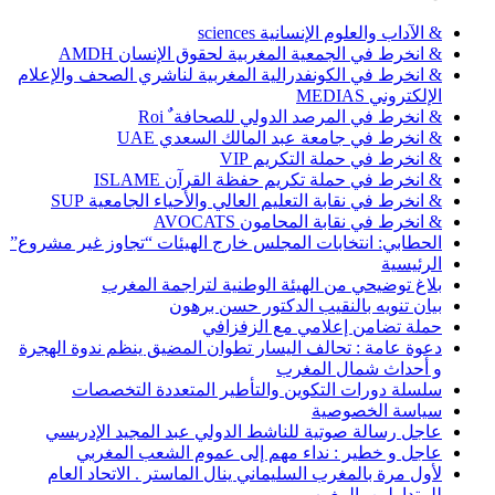
& الآداب والعلوم الإنسانية sciences
& انخرط في الجمعية المغربية لحقوق الإنسان AMDH
& انخرط في الكونفدرالية المغربية لناشري الصحف والإعلام
الإلكتروني MEDIAS
& انخرط في المرصد الدولي للصحافة ٌ Roi
& انخرط في جامعة عبد المالك السعدي UAE
& انخرط في حملة التكريم VIP
& انخرط في حملة تكريم حفظة القرآن ISLAME
& انخرط في نقابة التعليم العالي والأحياء الجامعية SUP
& انخرط في نقابة المحامون AVOCATS
الحطابي: انتخابات المجلس خارج الهيئات “تجاوز غير مشروع”
الرئيسية
بلاغ توضيحي من الهيئة الوطنية لتراجمة المغرب
بيان تنويه بالنقيب الدكتور حسن برهون
حملة تضامن إعلامي مع الزفزافي
دعوة عامة : تحالف اليسار تطوان المضيق ينظم ندوة الهجرة
و أحداث شمال المغرب
سلسلة دورات التكوين والتأطير المتعددة التخصصات
سياسة الخصوصية
عاجل رسالة صوتية للناشط الدولي عبد المجيد الإدريسي
عاجل و خطير : نداء مهم إلى عموم الشعب المغربي
لأول مرة بالمغرب السليماني ينال الماستر . الاتحاد العام
للمتداولين بالمغرب