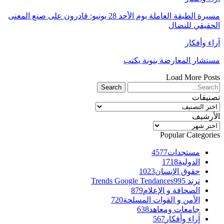
مسيرة الطبقة العاملة يوم الأحد 28 يونيو: قادرون على صنع المعنى
الحقيقي للنضال
آراء وأفكار
مستشار المعارضة بنونة يكتب
Load More Posts
تصنيفات
تصنيفات
الأرشيف
الأرشيف
Popular Categories
مستجدات
4577
الدولية
1718
حقوق الإنسان
1023
ترند Trends Google Tendances
995
الصحافة و الإعلام
879
الأمن و القوات المسلحة
720
جامعات ومعاهد
638
آراء وأفكار
567