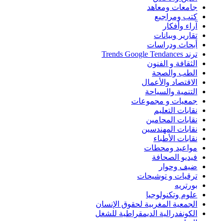
جامعات ومعاهد
كتب ومراجيع
آراء وأفكار
تقارير وبيانات
أبحاث ودراسات
ترند Trends Google Tendances
الثقافة و الفنون
الطب والصحة
الاقتصاد والأعمال
التنمية والسياحة
جمعيات و مجموعات
نقابات التعليم
نقابات المحامين
نقابات المهندسين
نقابات الأطباء
مواعيد ومحطات
فيديو الصحافة
ضيف وحوار
ترقيات و توشيحات
بورتريه
علوم وتكنولوجيا
الجمعية المغربية لحقوق الإنسان
الكونفدرالية الديمقراطية للشغل