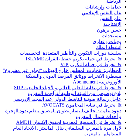
الرياضة
خدامات وإرشادات
علم النفس الإعلامي
علم النفس
الإفتتاحية
حسن برهون
مستجدات
وفيات و تعازي
أنشطة الملك
سلسلة دورات التكوين والتأطير المتعددة التخصصات
& انخرط في حملة تكريم حفظة القرآن ISLAME
& انخرط في حملة التكريم VIP
الحطابي: انتخابات المجلس خارج الهيئات “تجاوز غير مشروع”
مسطرة الانخراط ووثائق المرصد الدولي والشبكة
الأوروعربية Abonnement
& انخرط في نقابة التعليم العالي والأحياء الجامعية SUP
بلاغ توضيحي من الهيئة الوطنية لتراجمة المغرب
عاجل رسالة صوتية للناشط الدولي عبد المجيد الإدريسي
& انخرط في نقابة المحامون AVOCATS
دعوة عامة : تحالف اليسار تطوان المضيق ينظم ندوة الهجرة
و أحداث شمال المغرب
& انخرط في الجمعية المغربية لحقوق الإنسان AMDH
لأول مرة بالمغرب السليماني ينال الماستر . الاتحاد العام
للمتداولين بالمغرب