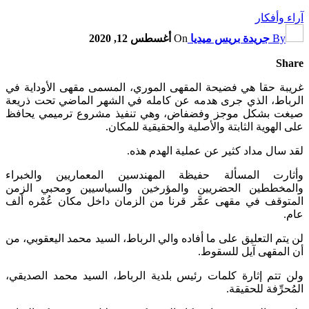
آراء وأفكار
By
جريدة بريس ميديا
On
أغسطس 12, 2020
Share
غريبة حقا هي فضيحة المقهى الموري، المسمى مقهى الأوداية في
الرباط، الذي جرى هدمه عن كامله في الشهر الماضي تحت ذريعة
صيغت بشكل موجز وفضفاض، وهي تنفيذ مشروع ترميمي يحافظ
على الهوية الثابتة والأصلية والحقيقية للمكان.
لقد سال مداد كثير عن عملية الهدم هذه.
وأثارت المسألة حفيظة المهندسين المعماريين والخبراء
والمخططين الحضريين والمؤرخين والسياسيين ومحبي الزمن
المتوقف في مقهى عمَّر قرنا من الزمان داخل مكان عُمْره ألف
عام.
لن يتم التعليق على ما أفاده والي الرباط، السيد محمد اليعقوبي، من
أن المقهى آيل للسقوط.
ولن تتم إثارة كلمات رئيس بلدية الرباط، السيد محمد الصديقي،
المُحرِّفة للحقيقة.