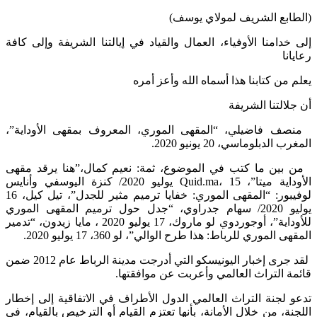
(الطابع الشريف لمولاي يوسف)
إلى خدامنا الأوفياء، العمال والقياد في إيالتنا الشريفة وإلى كافة
رعايانا
يعلم من كتابنا هذا أسماه الله وأعز أمره
أن جلالتنا الشريفة
منصف فاضيلي، “المقهى الموري، المعروف بمقهى الأوداية”،
المغرب الدبلوماسي، 20 يونيو 2020.
من بين ما كتب في الموضوع، ثمة: نعيم كمال،”هنا يرقد مقهى
الأوداية ميتا”، Quid.ma، 15 يوليو 2020/ كنزة اليوسفي وأنايس
لوفيبور: “المقهى الموري: خفايا ترميم مثير للجدل”، تيل كيل، 16
يوليو 2020/ سهام جدراوي، “جدل حول ترميم المقهى الموري
للأوداية”، أوجوردوي لو ماروك، 17 يوليو 2020 ، مايا زيدون، “تدمير
المقهى الموري للرباط: هذا طرح الوالي”، لو 360، 17 يوليو 2020.
لقد جرى إخبار اليونيسكو التي أدرجت مدينة الرباط عام 2012 ضمن
قائمة التراث العالمي وأعربت عن موافقتها.
تدعو لجنة التراث العالمي الدول الأطراف في الاتفاقية إلى إخطار
اللجنة، من خلال الأمانة، بأنها تعتزم القيام أو الترخيص بالقيام، في