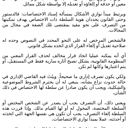
معين أو حذفه أو إلغاؤه أو تعديله إلا بواسطة شكل مماثل.
ويرتبط مبدأ توازي الأشكال بمسألة إسناد الاختصاصات: فالدستور
وحتى القانون يحددان هوية السلطة ذات الاختصاص بهدف تمكينها
من التصرف على نحو مفيد بمقتضى تلك الصفة في مجال من
المجالات.
فالشخص المرخص له على النحو المحدد في النصوص وحده له
صلاحية تعديل أو إلغاء القرار الذي اتخذه بشكل قانوني.
أي أنه يمكنه عمليا اتخاذ قرار مخالف لحذف القرار المعني من
المنظومة القانونية، بشكل تصبح آثاره سارية فقط في المستقبل، أو
يتم اعتبارها وكأنها لم تكن.
ولكي يكون تصرف إداري ما صحيحاً، ويبُثَ فيه القاضي الإداري في
حالة حدوث نزاع بشأنه، ينبغي له أن يحترم الشروط الموضوعية
والشكلية، ويجب أن يكون صادرا عن سلطة لها الاختصاص في ذلك
الشأن
.
ويعني ذلك، أن التصرف يجب أن يصدر عن الشخص المختص أو
السلطة المختصة، المخول له أو لها القيام بذلك. وإذا قررت هذه
السلطة إلغاء التصرف، يجب أن تكون هي نفسها الجهة التي اتخذته
أو أحدثته، عملا بمبدأ توازي الاختصاصات
.