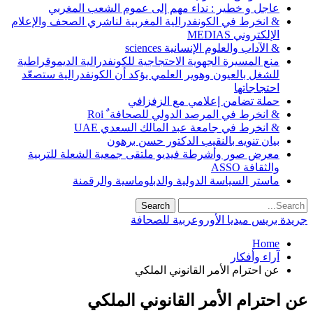
عاجل و خطير : نداء مهم إلى عموم الشعب المغربي
& انخرط في الكونفدرالية المغربية لناشري الصحف والإعلام
الإلكتروني MEDIAS
& الآداب والعلوم الإنسانية sciences
منع المسيرة الجهوية الاحتجاجية للكونفدرالية الديموقراطية
للشغل بالعيون وهوير العلمي يؤكد أن الكونفدرالية ستصعّد
احتجاجاتها
حملة تضامن إعلامي مع الزفزافي
& انخرط في المرصد الدولي للصحافة ٌ Roi
& انخرط في جامعة عبد المالك السعدي UAE
بيان تنويه بالنقيب الدكتور حسن برهون
معرض صور وأشرطة فيديو ملتقى جمعية الشعلة للتربية
والثقافة ASSO
ماستر السياسة الدولية والدبلوماسية والرقمنة
جريدة بريس ميديا الأوروعربية للصحافة
Home
آراء وأفكار
عن احترام الأمر القانوني الملكي
عن احترام الأمر القانوني الملكي