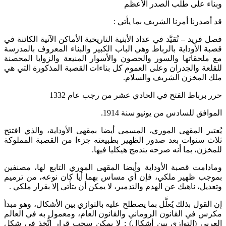
وبناء على طلب الصدر الأعظم
قد أصدرنا أمرنا الشريف بما يأتي :
فصل فريد – تُقيَّد في عداد الأبنية التاريخية الأماكن الآتية الكائنة في
قصبة الأوداية بالرباط وهي الباب الكبير والبناء المعروف بالمدرسة
مع ملحقاتها والسور والحصون والأسوار المنيعة والزوايا المحصنة
للقلعة والجدران وعلى العموم كل بناءات القصبة المذكورة التي هي
ملك المخزن الشريف والسلام.
حرر برباط الفتح في الحادي عشر من رجب عام 1332
الموافق للسادس من يونيو سنة 1914.
يُعتبر المقهى الموري، المسمى أيضا بمقهى الأوداية، والذي افتتح
ثلاث سنوات بعد صدور الظهير بطبيعته جزءا من القصبة المملوكة
للمخزن، بما أنه صرحه يندمج هيكليا فيها.
ومادامت قصبة الأوداية وأيضا المقهى الموري التابع لها، مصنفين
بموجب ظهير ملكي، فإن أي مساس بهما أيا كان نوعه، من ترميم
وتعديل، ناهيك عن الهدم والتدمير، لا يمكن أن يتأتى إلا بقرار ملكي .
إن القول بذلك يُعلَّل بما يصطلح عليه بالتوازي بين الأشكال، وهو مبدأ
مكرس في القانون الروماني والقانون العام، ومعمول به في العالم
العربي (التوازي بين أشكال) : لا يمكن سحب قرار اتُّخذ في شكل