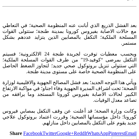
بعد الفشل الذريع الذي أبانت عنه المنظومة الصحية؛ في التعاطي
مع حالات الاصابة بفيروس كورونا بمدينة طنجة؛ ستتولى القوات
المسلحة الملكية؛ التكفل بالمصابين الذين يتزايد عددهم بشكل
مستمر.
وبحسب معطيات توفرت لجريدة طنجة 24 الالكترونية؛ فسيتم
التكفل بمرضى “كوفيد-19” من طرف القوات المسلحة الملكية؛
التي ستتولى تنزيل بروتوكول صحي جديد؛ لتجاوز الضغط الحاصل
على المنظومة الصحية خاصة على مستوى مدينة طنجة.
ويأتي هذا التوجه الجديد؛ بعد فشل المصالح الجهوية والاقليمية لوزارة
الصحة؛ تحت اشراف المديرة الجهوية وفاء اجناو؛ في مواكبة الارتفاع
الكبير لحالات الاصابة بفيروس كورونا المستجد وما يرافقه من
تصاعد معدل الوفيات.
وكانت وزارة الصحة؛ قد أعلنت عن وقف التكفل بمصابي فيروس
كورونا؛ داخل مؤسساتها الصحية؛ وقررت اعتماد بروتوكول علاجي
جديد يقوم على التكفل بالمصابين داخل منازلهم.
Share
Facebook
Twitter
Google+
ReddIt
WhatsApp
Pinterest
Email