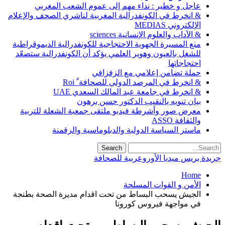
عاجل و خطير : نداء مهم إلى عموم الشعب المغربي
& انخرط في الكونفدرالية المغربية لناشري الصحف والإعلام
الإلكتروني MEDIAS
& الآداب والعلوم الإنسانية sciences
منع المسيرة الجهوية الاحتجاجية للكونفدرالية الديموقراطية
للشغل بالعيون وهوير العلمي يؤكد أن الكونفدرالية ستصعّد
احتجاجاتها
حملة تضامن إعلامي مع الزفزافي
& انخرط في المرصد الدولي للصحافة ٌ Roi
& انخرط في جامعة عبد المالك السعدي UAE
بيان تنويه بالنقيب الدكتور حسن برهون
معرض صور وأشرطة فيديو ملتقى جمعية الشعلة للتربية
والثقافة ASSO
ماستر السياسة الدولية والدبلوماسية والرقمنة
جريدة بريس ميديا الأوروعربية للصحافة
Home
الأمن و القوات المسلحة
الجيش يسحب البساط من تحت اقدام مديرة الصحة بطنجة
في مواجهة فيروس كورونا