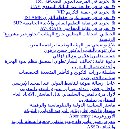
& انخرط في المرصد الدولي للصحافة ٌ Roi
& انخرط في جامعة عبد المالك السعدي UAE
& انخرط في حملة التكريم VIP
& انخرط في حملة تكريم حفظة القرآن ISLAME
& انخرط في نقابة التعليم العالي والأحياء الجامعية SUP
& انخرط في نقابة المحامون AVOCATS
الحطابي: انتخابات المجلس خارج الهيئات “تجاوز غير مشروع”
الرئيسية
بلاغ توضيحي من الهيئة الوطنية لتراجمة المغرب
بيان تنويه بالنقيب الدكتور حسن برهون
حملة تضامن إعلامي مع الزفزافي
دعوة عامة : تحالف اليسار تطوان المضيق ينظم ندوة الهجرة
و أحداث شمال المغرب
سلسلة دورات التكوين والتأطير المتعددة التخصصات
سياسة الخصوصية
عاجل رسالة صوتية للناشط الدولي عبد المجيد الإدريسي
عاجل و خطير : نداء مهم إلى عموم الشعب المغربي
لأول مرة بالمغرب السليماني ينال الماستر . الاتحاد العام
للمتداولين بالمغرب
ماستر السياسة الدولية والدبلوماسية والرقمنة
مسطرة الانخراط ووثائق المرصد الدولي والشبكة
الأوروعربية Abonnement
معرض صور وأشرطة فيديو ملتقى جمعية الشعلة للتربية
والثقافة ASSO