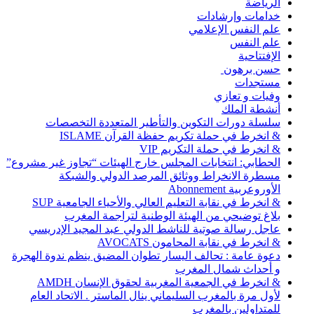
الرياضة
خدامات وإرشادات
علم النفس الإعلامي
علم النفس
الإفتتاحية
حسن برهون
مستجدات
وفيات و تعازي
أنشطة الملك
سلسلة دورات التكوين والتأطير المتعددة التخصصات
& انخرط في حملة تكريم حفظة القرآن ISLAME
& انخرط في حملة التكريم VIP
الحطابي: انتخابات المجلس خارج الهيئات “تجاوز غير مشروع”
مسطرة الانخراط ووثائق المرصد الدولي والشبكة
الأوروعربية Abonnement
& انخرط في نقابة التعليم العالي والأحياء الجامعية SUP
بلاغ توضيحي من الهيئة الوطنية لتراجمة المغرب
عاجل رسالة صوتية للناشط الدولي عبد المجيد الإدريسي
& انخرط في نقابة المحامون AVOCATS
دعوة عامة : تحالف اليسار تطوان المضيق ينظم ندوة الهجرة
و أحداث شمال المغرب
& انخرط في الجمعية المغربية لحقوق الإنسان AMDH
لأول مرة بالمغرب السليماني ينال الماستر . الاتحاد العام
للمتداولين بالمغرب