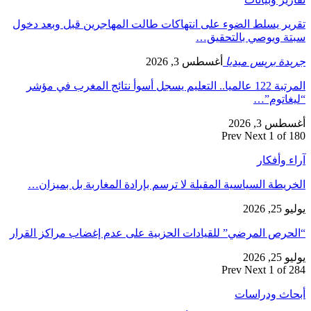
تقرير يسلط الضوء على انتهاكات طالت المهاجرين قبل وبعد دخول
سبتة ويوصي بالتحقيق…
جريدة بريس ميديا
أغسطس 3, 2026
المرتبة 122 عالميا.. التعليم يسجل أسوأ نتائج المغرب في مؤشر
“ليغاتوم”…
أغسطس 3, 2026
Prev
Next
1 of 180
آراء وأفكار
الخريطة السياسية المقبلة لا ترسم بإرادة المغاربة بل بميزان…
يوليو 25, 2026
“الحرص المرضي” للقيادات الحزبية على عدم إغضاب مراكز القرار
يوليو 25, 2026
Prev
Next
1 of 284
أبحاث ودراسات