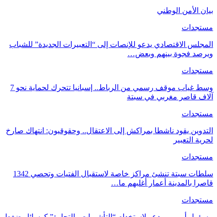
بيان الأمن الوطني
مستجدات
المجلس الاقتصادي يدعو للإنصات إلى “التعبيرات الجديدة” للشباب
ويرصد فجوة بينهم وبعض…
مستجدات
وسط غياب موقف رسمي من الرباط.. إسبانيا تتحرك لحماية نحو 7
آلاف قاصر مغربي في سبتة
مستجدات
التدوين يقود ناشطا بمراكش إلى الاعتقال.. وحقوقيون: انتهاك صارخ
لحرية التعبير
مستجدات
سلطات سبتة تنشئ مراكز خاصة لاستقبال الفتيات وتحصي 1342
قاصرا بالمدينة أعمار أغلبهم ما…
مستجدات
مسؤول أوروبي يدعو لاستخدام “التأشيرات والتجارة” كوسائل ضغط