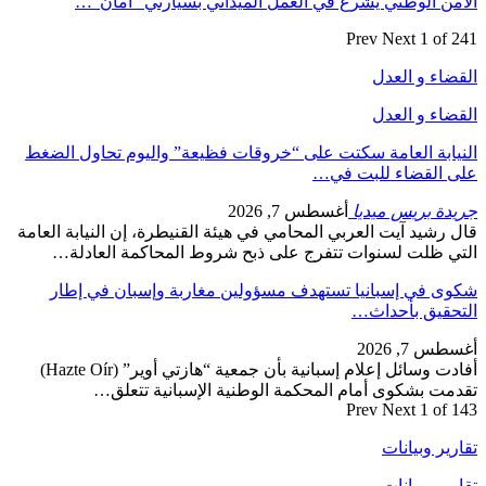
الأمن الوطني يشرع في العمل الميداني بسيارتي “أمان”…
Prev
Next
1 of 241
القضاء و العدل
القضاء و العدل
النيابة العامة سكتت على “خروقات فظيعة” واليوم تحاول الضغط
على القضاء للبت في…
جريدة بريس ميديا
أغسطس 7, 2026
قال رشيد آيت العربي المحامي في هيئة القنيطرة، إن النيابة العامة
التي ظلت لسنوات تتفرج على ذبح شروط المحاكمة العادلة…
شكوى في إسبانيا تستهدف مسؤولين مغاربة وإسبان في إطار
التحقيق بأحداث…
أغسطس 7, 2026
أفادت وسائل إعلام إسبانية بأن جمعية “هازتي أوير” (Hazte Oír)
تقدمت بشكوى أمام المحكمة الوطنية الإسبانية تتعلق…
Prev
Next
1 of 143
تقارير وبيانات
تقارير وبيانات