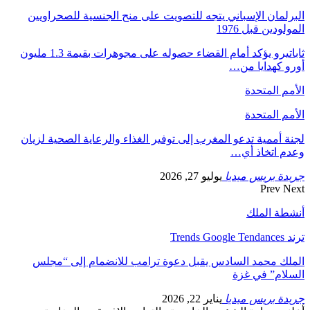
البرلمان الإسباني يتجه للتصويت على منح الجنسية للصحراويين
المولودين قبل 1976
ثاباتيرو يؤكد أمام القضاء حصوله على مجوهرات بقيمة 1.3 مليون
أورو كهدايا من…
الأمم المتحدة
الأمم المتحدة
لجنة أممية تدعو المغرب إلى توفير الغذاء والرعاية الصحية لزيان
وعدم اتخاذ أي…
جريدة بريس ميديا
يوليو 27, 2026
Prev
Next
أنشطة الملك
ترند Trends Google Tendances
الملك محمد السادس يقبل دعوة ترامب للانضمام إلى “مجلس
السلام” في غزة
جريدة بريس ميديا
يناير 22, 2026