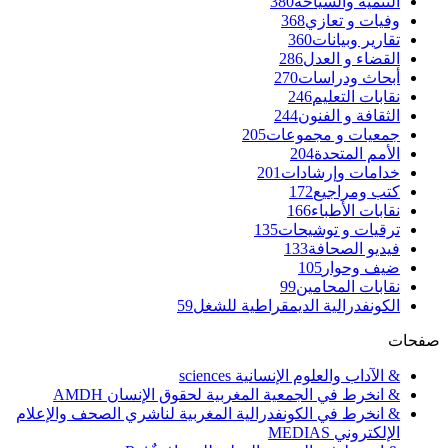
التنمية والسياحة
380
وفيات و تعازي
368
تقارير وبيانات
360
القضاء و العدل
286
أبحاث ودراسات
270
نقابات التعليم
246
الثقافة و الفنون
244
جمعيات و مجموعات
205
الأمم المتحدة
204
خدامات وإرشادات
201
كتب ومراجيع
172
نقابات الأطباء
166
ترقيات و توشيحات
135
فيديو الصحافة
133
ضيف وحوار
105
نقابات المحامين
99
الكونفدرالية الديمقراطية للشغل
59
صفحات
& الآداب والعلوم الإنسانية sciences
& انخرط في الجمعية المغربية لحقوق الإنسان AMDH
& انخرط في الكونفدرالية المغربية لناشري الصحف والإعلام
الإلكتروني MEDIAS