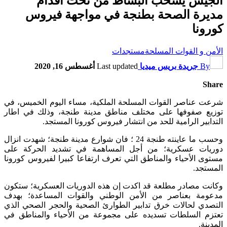
الجيش يسحب البساط من تحت اقدام
مديرة الصحة بطنجة في مواجهة فيروس
كورونا
الأمن و القوات المسلحة
مستجدات
By
جريدة بريس ميديا
Last updated
أغسطس 16, 2020
Share
شرعت عناصر القوات المسلحة الملكية، مساء اليوم الخميس، في
توزيع صفوفها على مختلف مناطق مدينة طنجة، وذلك في اطار
التدابير الرامية للحد من انتشار فيروس كورونا المستجد.
وحسب ما عاينته طنجة 24 ؛ فان شوارع مدينة طنجة؛ شهدت انزال
دوريات عسكرية؛ من أجل المساهمة في تشديد الحركة على
مستوى الأحياء والمناطق التي تعرف ارتفاعا كبيرا لفيروس كورونا
المستجد.
وكانت مصادر مطلعة قد اكدت إن هذه الدوريات العسكرية؛ ستكون
مدعومة بعناصر من الأمن الوطني والقوات المساعدة؛ بهدف
التصدي لحالات خرق تدابير الطوارئ الصحية والحجر الصحي الذي
تعتزم السلطات تسديده على مجموعة من الأحياء والمناطق في
المدينة.