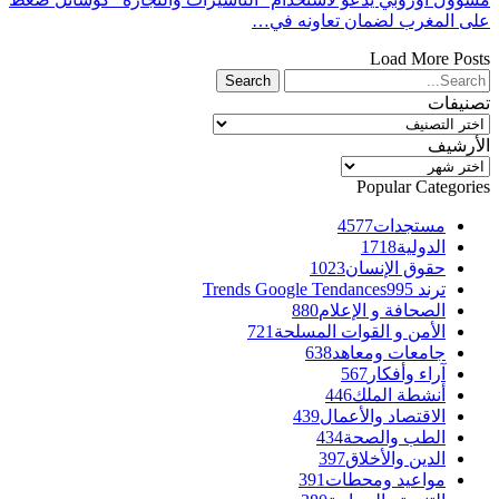
على المغرب لضمان تعاونه في…
Load More Posts
تصنيفات
تصنيفات
الأرشيف
الأرشيف
Popular Categories
مستجدات
4577
الدولية
1718
حقوق الإنسان
1023
ترند Trends Google Tendances
995
الصحافة و الإعلام
880
الأمن و القوات المسلحة
721
جامعات ومعاهد
638
آراء وأفكار
567
أنشطة الملك
446
الاقتصاد والأعمال
439
الطب والصحة
434
الدين والأخلاق
397
مواعيد ومحطات
391