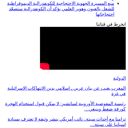
منع المسيرة الجهوية الاحتجاجية للكونفدرالية الديموقراطية
للشغل بالعيون وهوير العلمي يؤكد أن الكونفدرالية ستصعّد
احتجاجاتها
انخرط في قناتنا
الدولية
المغرب يغيب عن بيان عربي ـ إسلامي يدين الانتهاكات الإسرائيلية
في غزة
رئيسة المفوضية الأوروبية لسانشيز: لا يمكن قبول استخدام الهجرة
كورقة ضغط وينبغي…
تزامنا مع أحداث سبتة.. نائب أمريكي ينشر وثيقة لا تعترف بسيادة
اسبانيا على سبتة…