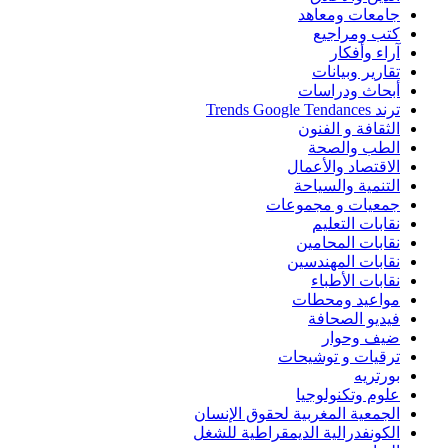
جامعات ومعاهد
كتب ومراجيع
آراء وأفكار
تقارير وبيانات
أبحاث ودراسات
ترند Trends Google Tendances
الثقافة و الفنون
الطب والصحة
الاقتصاد والأعمال
التنمية والسياحة
جمعيات و مجموعات
نقابات التعليم
نقابات المحامين
نقابات المهندسين
نقابات الأطباء
مواعيد ومحطات
فيديو الصحافة
ضيف وحوار
ترقيات و توشيحات
بورتريه
علوم وتكنولوجيا
الجمعية المغربية لحقوق الإنسان
الكونفدرالية الديمقراطية للشغل