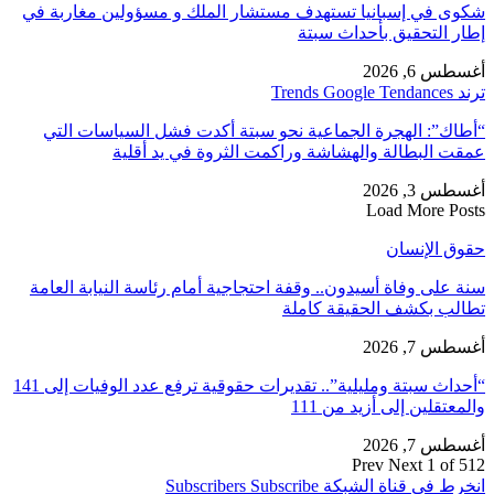
شكوى في إسبانيا تستهدف مستشار الملك و مسؤولين مغاربة في
إطار التحقيق بأحداث سبتة
أغسطس 6, 2026
ترند Trends Google Tendances
“أطاك”: الهجرة الجماعية نحو سبتة أكدت فشل السياسات التي
عمقت البطالة والهشاشة وراكمت الثروة في يد أقلية
أغسطس 3, 2026
Load More Posts
حقوق الإنسان
سنة على وفاة أسيدون.. وقفة احتجاجية أمام رئاسة النيابة العامة
تطالب بكشف الحقيقة كاملة
أغسطس 7, 2026
“أحداث سبتة ومليلية”.. تقديرات حقوقية ترفع عدد الوفيات إلى 141
والمعتقلين إلى أزيد من 111
أغسطس 7, 2026
Prev
Next
1 of 512
انخرط في قناة الشبكة
Subscribe
Subscribers