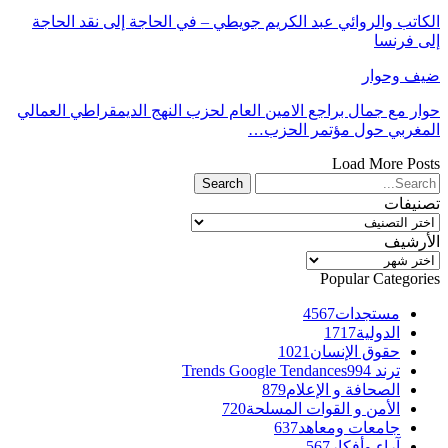
الكاتب والروائي عبد الكريم جويطي – في الحاجة إلى نقد الحاجة
إلى فرنسا
ضيف وحوار
حوار مع جمال براجع الامين العام لحزب النهج الديمقراطي العمالي
المغربي حول مؤتمر الحزب…
Load More Posts
تصنيفات
تصنيفات
الأرشيف
الأرشيف
Popular Categories
مستجدات
4567
الدولية
1717
حقوق الإنسان
1021
ترند Trends Google Tendances
994
الصحافة و الإعلام
879
الأمن و القوات المسلحة
720
جامعات ومعاهد
637
آراء وأفكار
567