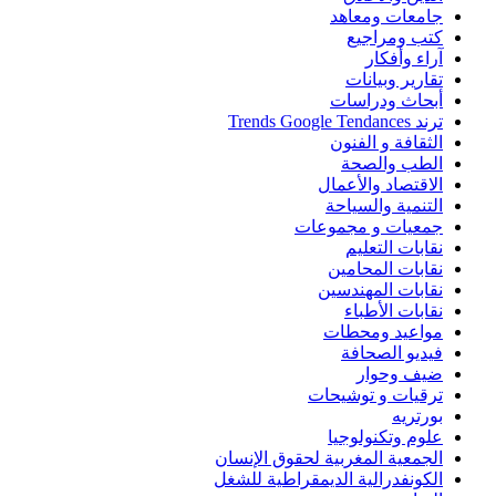
جامعات ومعاهد
كتب ومراجيع
آراء وأفكار
تقارير وبيانات
أبحاث ودراسات
ترند Trends Google Tendances
الثقافة و الفنون
الطب والصحة
الاقتصاد والأعمال
التنمية والسياحة
جمعيات و مجموعات
نقابات التعليم
نقابات المحامين
نقابات المهندسين
نقابات الأطباء
مواعيد ومحطات
فيديو الصحافة
ضيف وحوار
ترقيات و توشيحات
بورتريه
علوم وتكنولوجيا
الجمعية المغربية لحقوق الإنسان
الكونفدرالية الديمقراطية للشغل