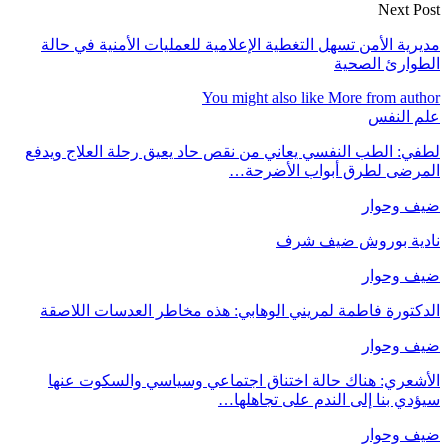
Next Post
مديرية الأمن تسهل التغطية الإعلامية للعمليات الأمنية في حالة
الطوارئ الصحية
You might also like
More from author
علم النفس
لطفي: الطب النفسي يعاني من نقص حاد يعيق رحلة العلاج ويدفع
المرضى لطرق أبواب الأضرحة…
ضيف وحوار
نادية بوروش ضيف شرف
ضيف وحوار
الدكتورة فاطمة لمريني الوهابي: هذه مخاطر العدسات اللاصقة
ضيف وحوار
الأشعري: هناك حالة اختناق اجتماعي وسياسي والسكوت عنها
سيؤدي بنا إلى الندم على تجاهلها…
ضيف وحوار