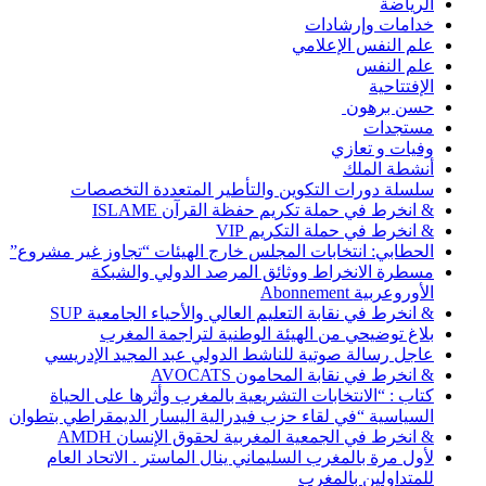
الرياضة
خدامات وإرشادات
علم النفس الإعلامي
علم النفس
الإفتتاحية
حسن برهون
مستجدات
وفيات و تعازي
أنشطة الملك
سلسلة دورات التكوين والتأطير المتعددة التخصصات
& انخرط في حملة تكريم حفظة القرآن ISLAME
& انخرط في حملة التكريم VIP
الحطابي: انتخابات المجلس خارج الهيئات “تجاوز غير مشروع”
مسطرة الانخراط ووثائق المرصد الدولي والشبكة
الأوروعربية Abonnement
& انخرط في نقابة التعليم العالي والأحياء الجامعية SUP
بلاغ توضيحي من الهيئة الوطنية لتراجمة المغرب
عاجل رسالة صوتية للناشط الدولي عبد المجيد الإدريسي
& انخرط في نقابة المحامون AVOCATS
كتاب : “الانتخابات التشريعية بالمغرب وأثرها على الحياة
السياسية “في لقاء حزب فيدرالية اليسار الديمقراطي بتطوان
& انخرط في الجمعية المغربية لحقوق الإنسان AMDH
لأول مرة بالمغرب السليماني ينال الماستر . الاتحاد العام
للمتداولين بالمغرب