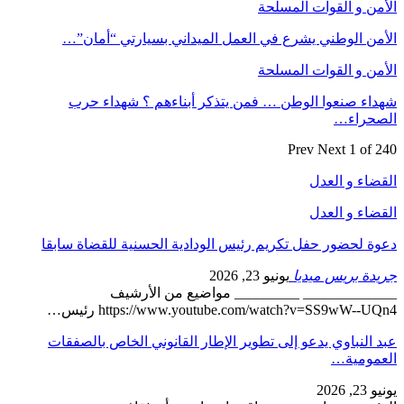
الأمن و القوات المسلحة
الأمن الوطني يشرع في العمل الميداني بسيارتي “أمان”…
الأمن و القوات المسلحة
شهداء صنعوا الوطن … فمن يتذكر أبناءهم ؟ شهداء حرب
الصحراء…
Prev
Next
1 of 240
القضاء و العدل
القضاء و العدل
دعوة لحضور حفل تكريم رئيس الودادية الحسنية للقضاة سابقا
جريدة بريس ميديا
يونيو 23, 2026
_____________ _________ مواضيع من الأرشيف
https://www.youtube.com/watch?v=SS9wW--UQn4 رئيس…
عبد النباوي يدعو إلى تطوير الإطار القانوني الخاص بالصفقات
العمومية…
يونيو 23, 2026