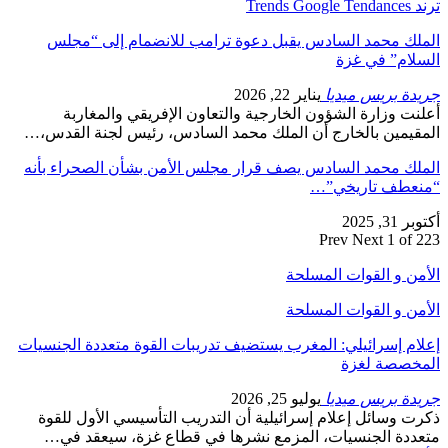
ترند Trends Google Tendances
الملك محمد السادس يقبل دعوة ترامب للانضمام إلى “مجلس
السلام” في غزة
جريدة بريس ميديا
يناير 22, 2026
أعلنت وزارة الشؤون الخارجية والتعاون الإفريقي والمغاربة
المقيمين بالخارج أن الملك محمد السادس، رئيس لجنة القدس،…
الملك محمد السادس يصف قرار مجلس الأمن بشأن الصحراء بأنه
“منعطف تاريخي”…
أكتوبر 31, 2025
Prev
Next
1 of 223
الأمن و القوات المسلحة
الأمن و القوات المسلحة
إعلام إسرائيلي: المغرب يستضيف تدريبات القوة متعددة الجنسيات
المخصصة لغزة
جريدة بريس ميديا
يوليو 25, 2026
ذكرت وسائل إعلام إسرائيلية أن التدريب التأسيسي الأول للقوة
متعددة الجنسيات، المزمع نشرها في قطاع غزة، سيعقد في…