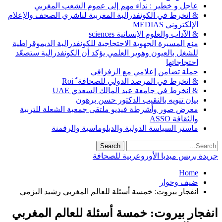
عاجل و خطير : نداء مهم إلى عموم الشعب المغربي
& انخرط في الكونفدرالية المغربية لناشري الصحف والإعلام
الإلكتروني MEDIAS
& الآداب والعلوم الإنسانية sciences
منع المسيرة الجهوية الاحتجاجية للكونفدرالية الديموقراطية
للشغل بالعيون وهوير العلمي يؤكد أن الكونفدرالية ستصعّد
احتجاجاتها
حملة تضامن إعلامي مع الزفزافي
& انخرط في المرصد الدولي للصحافة ٌ Roi
& انخرط في جامعة عبد المالك السعدي UAE
بيان تنويه بالنقيب الدكتور حسن برهون
معرض صور وأشرطة فيديو ملتقى جمعية الشعلة للتربية
والثقافة ASSO
ماستر السياسة الدولية والدبلوماسية والرقمنة
جريدة بريس ميديا الأوروعربية للصحافة
Home
ضيف وحوار
انفجار بيروت: خمسة أسئلة للعالم المغربي رشيد اليزمي
انفجار بيروت: خمسة أسئلة للعالم المغربي