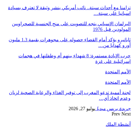
تزامنا مع أحداث سبتة.. نائب أمريكي ينشر وثيقة لا تعترف بسيادة
اسبانيا على سبتة…
البرلمان الإسباني يتجه للتصويت على منح الجنسية للصحراويين
المولودين قبل 1976
ثاباتيرو يؤكد أمام القضاء حصوله على مجوهرات بقيمة 1.3 مليون
أورو كهدايا من…
حرب الإبادة مستمرة: 8 شهداء بينهم أم وطفلتها في هجمات
إسرائيلية على غزة
الأمم المتحدة
الأمم المتحدة
لجنة أممية تدعو المغرب إلى توفير الغذاء والرعاية الصحية لزيان
وعدم اتخاذ أي…
جريدة بريس ميديا
يوليو 27, 2026
Prev
Next
أنشطة الملك