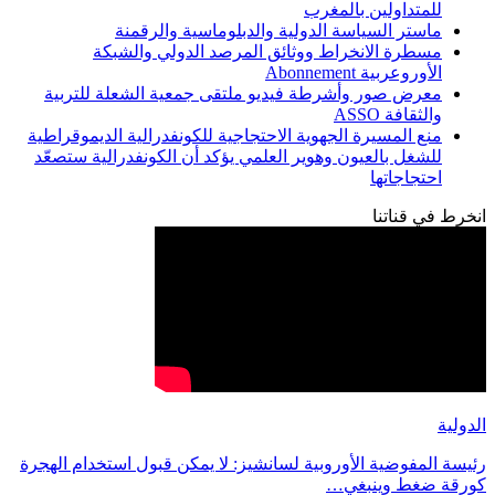
للمتداولين بالمغرب
ماستر السياسة الدولية والدبلوماسية والرقمنة
مسطرة الانخراط ووثائق المرصد الدولي والشبكة
الأوروعربية Abonnement
معرض صور وأشرطة فيديو ملتقى جمعية الشعلة للتربية
والثقافة ASSO
منع المسيرة الجهوية الاحتجاجية للكونفدرالية الديموقراطية
للشغل بالعيون وهوير العلمي يؤكد أن الكونفدرالية ستصعّد
احتجاجاتها
انخرط في قناتنا
الدولية
رئيسة المفوضية الأوروبية لسانشيز: لا يمكن قبول استخدام الهجرة
كورقة ضغط وينبغي…