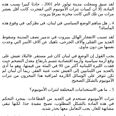
لقد سبق وسجلت مدينة تولوز عام 2001 ، حادثا كبيرا بسبب هذه
المادة، إلا أن كميات نترات الأمونيوم التي انفجرت كانت أقل بعشر
مرات من تلك التي كانت مخزنة بمرفإ بيروت.
4 ـ هل ساهم الوضع السياسي في لبنان، في نظركم، في وقوع هذه
المأساة؟
لقد تسبب الانفجار الهائل ببيروت في تدمير نصف المدينة وسقوط
العديد من القتلى وآلاف الجرحى، ناهيك عن آلاف الأسر التي وجدت
نفسها من دون مأوى.
يجب القول إن الوضع في لبنان كان غير مستقر. فالبلاد تعيش على
وقع أزمة سياسية وأزمة اقتصادية تتسم بارتفاع معدل التضخم حيث
فقدت الليرة اللبنانية أكثر من 90 في المئة من قيمتها، وهو ما أدى
بالعديد من اللبنانيين إلى العيش تحت عتبة الفقر. ربما أن لبنان لم
تكن تتوفر على الوسائل اللازمة لمراقبة هذا المخزون من نترات
الأمونيوم بالشكل الصحيح.
5 ـ ما هي الاستخدامات المختلفة لنترات الأمونيوم؟
نترات الأمونيوم تستخدم في العديد من القطاعات. بمجرد التحكم
في هذه المادة بالشكل المطلوب، تصبح مفيدة جدا. لكنها تبقى
مشابهة للغاز، يجب التعامل معها بحذر شديد.