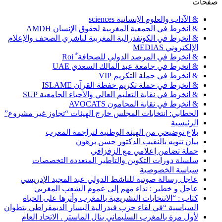
صفحات
& الآداب والعلوم الإنسانية sciences
& انخرط في الجمعية المغربية لحقوق الإنسان AMDH
& انخرط في الكونفدرالية المغربية لناشري الصحف والإعلام
الإلكتروني MEDIAS
& انخرط في المرصد الدولي للصحافة ٌ Roi
& انخرط في جامعة عبد المالك السعدي UAE
& انخرط في حملة التكريم VIP
& انخرط في حملة تكريم حفظة القرآن ISLAME
& انخرط في نقابة التعليم العالي والأحياء الجامعية SUP
& انخرط في نقابة المحامون AVOCATS
الحطابي: انتخابات المجلس خارج الهيئات “تجاوز غير مشروع”
الرئيسية
بلاغ توضيحي من الهيئة الوطنية لتراجمة المغرب
بيان تنويه بالنقيب الدكتور حسن برهون
حملة تضامن إعلامي مع الزفزافي
سلسلة دورات التكوين والتأطير المتعددة التخصصات
سياسة الخصوصية
عاجل رسالة صوتية للناشط الدولي عبد المجيد الإدريسي
عاجل و خطير : نداء مهم إلى عموم الشعب المغربي
كتاب : “الانتخابات التشريعية بالمغرب وأثرها على الحياة
السياسية “في لقاء حزب فيدرالية اليسار الديمقراطي بتطوان
لأول مرة بالمغرب السليماني ينال الماستر . الاتحاد العام