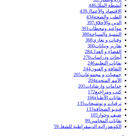
أنشطة الملك
446
الاقتصاد والأعمال
439
الطب والصحة
434
الدين والأخلاق
397
مواعيد ومحطات
391
التنمية والسياحة
380
وفيات و تعازي
368
تقارير وبيانات
360
القضاء و العدل
284
أبحاث ودراسات
270
نقابات التعليم
246
الثقافة و الفنون
244
جمعيات و مجموعات
205
الأمم المتحدة
204
خدامات وإرشادات
201
كتب ومراجيع
172
نقابات الأطباء
166
ترقيات و توشيحات
135
فيديو الصحافة
133
ضيف وحوار
105
نقابات المحامين
99
الكونفدرالية الديمقراطية للشغل
59