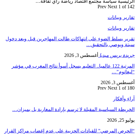
الرئيسية سياسة مجتمع اقتصاد رياضة رأي ثقافة…
Prev
Next
1 of 142
تقارير وبيانات
تقارير وبيانات
تقرير يسلط الضوء على انتهاكات طالت المهاجرين قبل وبعد دخول
سبتة ويوصي بالتحقيق…
جريدة بريس ميديا
أغسطس 3, 2026
المرتبة 122 عالميا.. التعليم يسجل أسوأ نتائج المغرب في مؤشر
“ليغاتوم”…
أغسطس 3, 2026
Prev
Next
1 of 180
آراء وأفكار
الخريطة السياسية المقبلة لا ترسم بإرادة المغاربة بل بميزان…
يوليو 25, 2026
“الحرص المرضي” للقيادات الحزبية على عدم إغضاب مراكز القرار