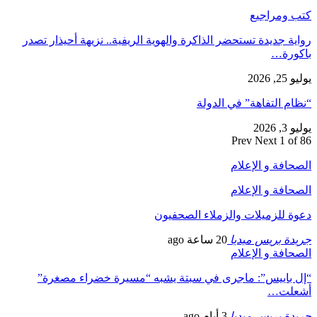
كتب ومراجيع
رواية جديدة تستحضر الذاكرة والهوية الريفية.. نزيهة أحيذار تصدر
باكورة…
يوليو 25, 2026
“نظام التفاهة” في الدولة
يوليو 3, 2026
Prev
Next
1 of 86
الصحافة و الإعلام
الصحافة و الإعلام
دعوة للزميلات والزملاء الصحفيون
جريدة بريس ميديا
20 ساعة ago
الصحافة و الإعلام
“إل باييس”: ماجرى في سبتة يشبه “مسيرة خضراء مصغرة”
أشعلت…
جريدة بريس ميديا
3 أيام ago