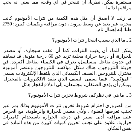
مستقرة يمكن، نظريا، أن تنفجر في أي وقت، مما يعني أنه يجب
مراقبتها دائما.
ما زلت لا أصدق أن مثل هذه الكمية من نترات الأمونيوم كانت
مخزنة غير بعيد عن وسط بيروت، دون مراقبة وبكميات كبيرة: 2750
طنا! إنه إهمال تام.
2 ـ ما الذي يسبب انفجار نترات الأمونيوم؟
يمكن للماء أن يذيب النترات، كما أن عقب سيجارة، أو مصدرا
للحرارة، أو درجة حرارة محلية تزيد عن 60 درجة مئوية، قد تساهم
في حدوث تفاعل متسلسل، يعرف في الكيمياء بتفاعل أكسدة. في
جزيئة النتروجين، هناك شكل مؤكسد للنتروجين وعنصر أمونيوم
مختزل للنتروجين. الصنف الكيميائي الذي يلتقط الإلكترونات يسمى
“المؤكسد”، فيما يسمى الصنف الذي يفقد الالكترونات بالمختزل.
ويمكن أن يؤدي الصنفان، مجتمعان، إلى اندلاع انفجار هائل.
3 ـ ما هي في نظركم، شروط تخزين نترات الأمونيوم؟
من الضروري احترام شروط تخزين نترات الأمونيوم وذلك يمر عبر
تجنب تعرضها للضوء ، ولأي مصدر للحرارة والرطوبة، مع الحرص
على مراقبة أدنى تغيير في درجة الحرارة باستخدام كاميرات
حرارية، علاوة على تجنب تخزين كميات كبيرة من هذه المادة في
نفس المكان.