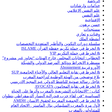
الرياضة
خدامات وإرشادات
علم النفس الإعلامي
علم النفس
الإفتتاحية
حسن برهون
مستجدات
وفيات و تعازي
أنشطة الملك
سلسلة دورات التكوين والتأطير المتعددة التخصصات
& انخرط في حملة تكريم حفظة القرآن ISLAME
& انخرط في حملة التكريم VIP
الحطابي: انتخابات المجلس خارج الهيئات “تجاوز غير مشروع”
مسطرة الانخراط ووثائق المرصد الدولي والشبكة
الأوروعربية Abonnement
& انخرط في نقابة التعليم العالي والأحياء الجامعية SUP
بلاغ توضيحي من الهيئة الوطنية لتراجمة المغرب
عاجل رسالة صوتية للناشط الدولي عبد المجيد الإدريسي
& انخرط في نقابة المحامون AVOCATS
كتاب : “الانتخابات التشريعية بالمغرب وأثرها على الحياة
السياسية “في لقاء حزب فيدرالية اليسار الديمقراطي بتطوان
& انخرط في الجمعية المغربية لحقوق الإنسان AMDH
لأول مرة بالمغرب السليماني ينال الماستر . الاتحاد العام
للمتداولين بالمغرب