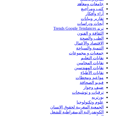
جامعات ومعاهد
كتب ومراجيع
آراء وأفكار
تقارير وبيانات
أبحاث ودراسات
ترند Trends Google Tendances
الثقافة و الفنون
الطب والصحة
الاقتصاد والأعمال
التنمية والسياحة
جمعيات و مجموعات
نقابات التعليم
نقابات المحامين
نقابات المهندسين
نقابات الأطباء
مواعيد ومحطات
فيديو الصحافة
ضيف وحوار
ترقيات و توشيحات
بورتريه
علوم وتكنولوجيا
الجمعية المغربية لحقوق الإنسان
الكونفدرالية الديمقراطية للشغل