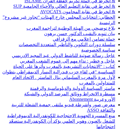
& انخرط في حملة تكريم حفظة القرآن ISLAME
& انخرط في نقابة التعليم العالي والأحياء الجامعية SUP
& انخرط في نقابة المحامون AVOCATS
الحطابي: انتخابات المجلس خارج الهيئات “تجاوز غير مشروع”
الرئيسية
بلاغ توضيحي من الهيئة الوطنية لتراجمة المغرب
بيان تنويه بالنقيب الدكتور حسن برهون
حملة تضامن إعلامي مع الزفزافي
سلسلة دورات التكوين والتأطير المتعددة التخصصات
سياسة الخصوصية
عاجل رسالة صوتية للناشط الدولي عبد المجيد الإدريسي
عاجل و خطير : نداء مهم إلى عموم الشعب المغربي
كتاب : “الانتخابات التشريعية بالمغرب وأثرها على الحياة
السياسية “في لقاء حزب فيدرالية اليسار الديمقراطي بتطوان
لأول مرة بالمغرب السليماني ينال الماستر . الاتحاد العام
للمتداولين بالمغرب
ماستر السياسة الدولية والدبلوماسية والرقمنة
مسطرة الانخراط ووثائق المرصد الدولي والشبكة
الأوروعربية Abonnement
معرض صور وأشرطة فيديو ملتقى جمعية الشعلة للتربية
والثقافة ASSO
منع المسيرة الجهوية الاحتجاجية للكونفدرالية الديموقراطية
للشغل بالعيون وهوير العلمي يؤكد أن الكونفدرالية ستصعّد
احتجاجاتها