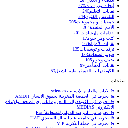
القضاء و العدل
284
أبحاث ودراسات
270
نقابات التعليم
246
الثقافة و الفنون
244
جمعيات و مجموعات
205
الأمم المتحدة
204
خدامات وإرشادات
201
كتب ومراجيع
172
نقابات الأطباء
166
ترقيات و توشيحات
135
فيديو الصحافة
133
ضيف وحوار
105
نقابات المحامين
99
الكونفدرالية الديمقراطية للشغل
59
صفحات
& الآداب والعلوم الإنسانية sciences
& انخرط في الجمعية المغربية لحقوق الإنسان AMDH
& انخرط في الكونفدرالية المغربية لناشري الصحف والإعلام
الإلكتروني MEDIAS
& انخرط في المرصد الدولي للصحافة ٌ Roi
& انخرط في جامعة عبد المالك السعدي UAE
& انخرط في حملة التكريم VIP