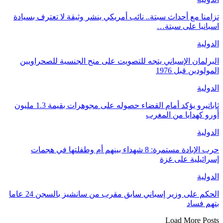
تزامنا مع أحداث سبتة.. نائب أمريكي ينشر وثيقة لا تعترف بسيادة
اسبانيا على سبتة…
الدولية
البرلمان الإسباني يتجه للتصويت على منح الجنسية للصحراويين
المولودين قبل 1976
الدولية
ثاباتيرو يؤكد أمام القضاء حصوله على مجوهرات بقيمة 1.3 مليون
أورو كهدايا من المغرب
الدولية
حرب الإبادة مستمرة: 8 شهداء بينهم أم وطفلتها في هجمات
إسرائيلية على غزة
الدولية
الحكم على وزير إسباني سابق مقرب من سانشيز بالسجن 24 عاما
بتهم فساد
Load More Posts