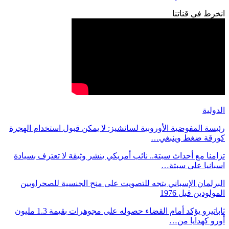
انخرط في قناتنا
الدولية
رئيسة المفوضية الأوروبية لسانشيز: لا يمكن قبول استخدام الهجرة
كورقة ضغط وينبغي…
تزامنا مع أحداث سبتة.. نائب أمريكي ينشر وثيقة لا تعترف بسيادة
اسبانيا على سبتة…
البرلمان الإسباني يتجه للتصويت على منح الجنسية للصحراويين
المولودين قبل 1976
ثاباتيرو يؤكد أمام القضاء حصوله على مجوهرات بقيمة 1.3 مليون
أورو كهدايا من…