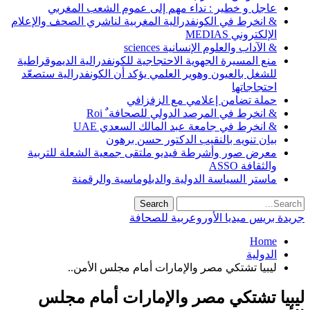
عاجل و خطير : نداء مهم إلى عموم الشعب المغربي
& انخرط في الكونفدرالية المغربية لناشري الصحف والإعلام
الإلكتروني MEDIAS
& الآداب والعلوم الإنسانية sciences
منع المسيرة الجهوية الاحتجاجية للكونفدرالية الديموقراطية
للشغل بالعيون وهوير العلمي يؤكد أن الكونفدرالية ستصعّد
احتجاجاتها
حملة تضامن إعلامي مع الزفزافي
& انخرط في المرصد الدولي للصحافة ٌ Roi
& انخرط في جامعة عبد المالك السعدي UAE
بيان تنويه بالنقيب الدكتور حسن برهون
معرض صور وأشرطة فيديو ملتقى جمعية الشعلة للتربية
والثقافة ASSO
ماستر السياسة الدولية والدبلوماسية والرقمنة
جريدة بريس ميديا الأوروعربية للصحافة
Home
الدولية
ليبيا تشتكي مصر والإمارات أمام مجلس الأمن..
ليبيا تشتكي مصر والإمارات أمام مجلس