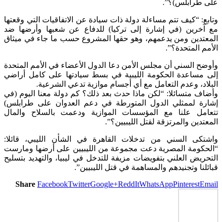
على طرابلس)؟”.
وتابع: “كيف تتم مساءلة دولة ذات سيادة عن الاتفاقيات التي وقعتها
مع آخرين (في إشارة إلى تركيا) للدفاع عن شعبها وأرضها ضد
المعتدين ومن يدعمهم، وهو حقها المشروع حسب ما جاء في ميثاق
الأمم المتحدة؟”.
وأوضح السني أن مجلس الأمن دعا الدول الأعضاء في الأمم المتحدة
إلى مساعدة الحكومة الليبية في بسط سيادتها على كامل أراضي
البلاد، وعدم التعامل مع أي أجسام موازية تدعي الشرعية.
وأضاف متسائلا: “لكن ماذا حدث بعد ذلك؟ كم دولة معنا اليوم (في
إشارة لممثلي الدول المتورطة في دعم العدوان على طرابلس)
تتعامل علنا مع المؤسسات الموازية ودعمت بالسلاح والمال
المعتدين والمرتزقة لقتل الليبيين؟”.
واشتكى السني من تدخلات القاهرة في الشأن الليبي، قائلا:
“الحكومة المصرية دعت مجموعة من الليبيين على أرضها ومارست
التحريض العلني بتفويضات مزيفة للتدخل في ليبيا، والتهديد بتسليح
قبائلنا وتجنيدهم والمساهمة في قتل الليبيين”.
Share
Facebook
Twitter
Google+
ReddIt
WhatsApp
Pinterest
Email