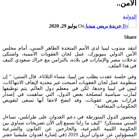
الأمن..
الدولية
By
جريدة بريس ميديا
On
يوليو 29, 2020
Share
انتقد مندوب ليبيا لدى الأمم المتحدة الطاهر السني، أمام مجلس
الأمن الدولي بنيويورك، عمل لجان العقوبات الأممية، واشتكى
تدخلات مصر والإمارات في بلاده، بالتزامن مع حراك سعودي كثيف
في هذا الملف.
وفي جلسة عقدت بطلب من ليبيا، مساء الثلاثاء، قال السني: ” إن
منظومة عمل لجان العقوبات أصبحت غير مجدية لإيقاف الانتهاكات،
ليس في ليبيا وحدها، لكن في معظم دول العالم. يتم توظيفها
لمآرب سياسية لمصلحة بعض الدول، التي ساهمت في إصدار
قرارات بفرض عقوبات، وقد اتضح لاحقا أنها تسعى لتقويض
الحكومات المتعاقبة”.
وبحضور الدول المتورطة في دعم العدوان على طرابلس، تساءل
السني مستنكرا: “كيف ما زلنا نسمع إلى الآن تصريحات تساوي بين
الحكومة الليبية الشرعية، والخارجين عن القانون والشرعية
المسؤولين عن عدوان أبريل 2019 (في إشارة لعدوان مليشيا حفتر