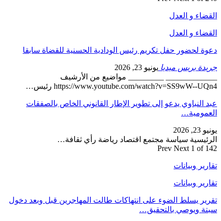
القضاء و العدل
القضاء و العدل
دعوة لحضور حفل تكريم رئيس الودادية الحسنية للقضاة سابقا
جريدة بريس ميديا
يونيو 23, 2026
_____________ _________ مواضيع من الأرشيف
https://www.youtube.com/watch?v=SS9wW--UQn4 رئيس…
عبد النباوي يدعو إلى تطوير الإطار القانوني الخاص بالصفقات
العمومية…
يونيو 23, 2026
الرئيسية سياسة مجتمع اقتصاد رياضة رأي ثقافة…
Prev
Next
1 of 142
تقارير وبيانات
تقارير وبيانات
تقرير يسلط الضوء على انتهاكات طالت المهاجرين قبل وبعد دخول
سبتة ويوصي بالتحقيق…