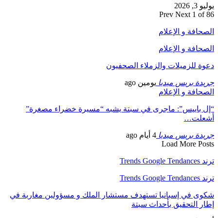
يوليو 3, 2026
Prev
Next
1 of 86
الصحافة و الإعلام
الصحافة و الإعلام
دعوة للزميلات والزملاء الصحفيون
جريدة بريس ميديا
يومين ago
الصحافة و الإعلام
“إل باييس”: ماجرى في سبتة يشبه “مسيرة خضراء مصغرة”
أشعلت…
جريدة بريس ميديا
4 أيام ago
Load More Posts
ترند Trends Google Tendances
ترند Trends Google Tendances
شكوى في إسبانيا تستهدف مستشار الملك و مسؤولين مغاربة في
إطار التحقيق بأحداث سبتة