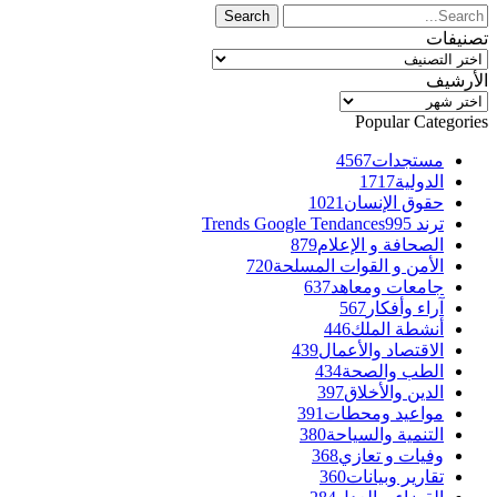
تصنيفات
تصنيفات
الأرشيف
الأرشيف
Popular Categories
مستجدات
4567
الدولية
1717
حقوق الإنسان
1021
ترند Trends Google Tendances
995
الصحافة و الإعلام
879
الأمن و القوات المسلحة
720
جامعات ومعاهد
637
آراء وأفكار
567
أنشطة الملك
446
الاقتصاد والأعمال
439
الطب والصحة
434
الدين والأخلاق
397
مواعيد ومحطات
391
التنمية والسياحة
380
وفيات و تعازي
368
تقارير وبيانات
360