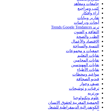
جامعات ومعاهد
كتب ومراجيع
آراء وأفكار
تقارير وبيانات
أبحاث ودراسات
ترند Trends Google Tendances
الثقافة و الفنون
الطب والصحة
الاقتصاد والأعمال
التنمية والسياحة
جمعيات و مجموعات
نقابات التعليم
نقابات المحامين
نقابات المهندسين
نقابات الأطباء
مواعيد ومحطات
فيديو الصحافة
ضيف وحوار
ترقيات و توشيحات
بورتريه
علوم وتكنولوجيا
الجمعية المغربية لحقوق الإنسان
الكونفدرالية الديمقراطية للشغل