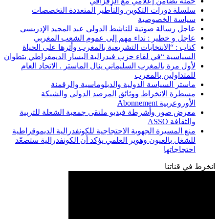
حملة تضامن إعلامي مع الزفزافي
سلسلة دورات التكوين والتأطير المتعددة التخصصات
سياسة الخصوصية
عاجل رسالة صوتية للناشط الدولي عبد المجيد الإدريسي
عاجل و خطير : نداء مهم إلى عموم الشعب المغربي
كتاب : “الانتخابات التشريعية بالمغرب وأثرها على الحياة
السياسية “في لقاء حزب فيدرالية اليسار الديمقراطي بتطوان
لأول مرة بالمغرب السليماني ينال الماستر . الاتحاد العام
للمتداولين بالمغرب
ماستر السياسة الدولية والدبلوماسية والرقمنة
مسطرة الانخراط ووثائق المرصد الدولي والشبكة
الأوروعربية Abonnement
معرض صور وأشرطة فيديو ملتقى جمعية الشعلة للتربية
والثقافة ASSO
منع المسيرة الجهوية الاحتجاجية للكونفدرالية الديموقراطية
للشغل بالعيون وهوير العلمي يؤكد أن الكونفدرالية ستصعّد
احتجاجاتها
انخرط في قناتنا