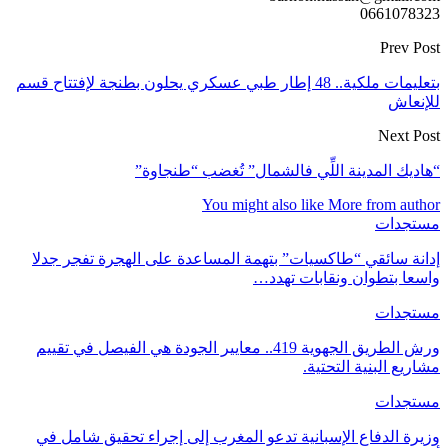
0661078323
Prev Post
بتعليمات ملكية.. 48 إطار طبي عسكري يحلون بطنجة لإفتتاح قسم
للإنعاش
Next Post
“هاديك المدينة اللِّي فالشمال” تُغضب “طنجاوة”
You might also like
More from author
مستجدات
إدانة سائقي “طاكسيات” بتهمة المساعدة على الهجرة تفجر جدلا
واسعا بتطوان ونقابات تهدد…
مستجدات
ورش الطريق الجهوية 419.. معايير الجودة هي الفيصل في تقييم
مشاريع البنية التحتية.
مستجدات
وزيرة الدفاع الإسبانية تدعو المغرب إلى إجراء تحقيق شامل في