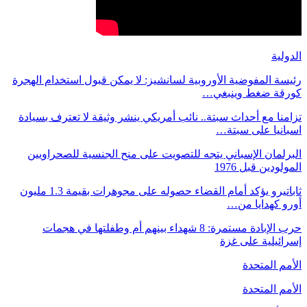
الدولية
رئيسة المفوضية الأوروبية لسانشيز: لا يمكن قبول استخدام الهجرة
كورقة ضغط وينبغي…
تزامنا مع أحداث سبتة.. نائب أمريكي ينشر وثيقة لا تعترف بسيادة
اسبانيا على سبتة…
البرلمان الإسباني يتجه للتصويت على منح الجنسية للصحراويين
المولودين قبل 1976
ثاباتيرو يؤكد أمام القضاء حصوله على مجوهرات بقيمة 1.3 مليون
أورو كهدايا من…
حرب الإبادة مستمرة: 8 شهداء بينهم أم وطفلتها في هجمات
إسرائيلية على غزة
الأمم المتحدة
الأمم المتحدة