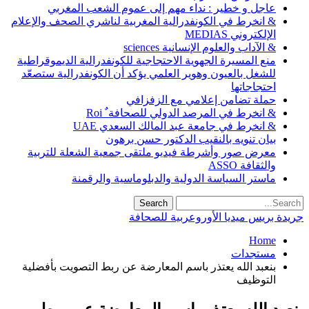
عاجل و خطير : نداء مهم إلى عموم الشعب المغربي
& انخرط في الكونفدرالية المغربية لناشري الصحف والإعلام
الإلكتروني MEDIAS
& الآداب والعلوم الإنسانية sciences
منع المسيرة الجهوية الاحتجاجية للكونفدرالية الديموقراطية
للشغل بالعيون وهوير العلمي يؤكد أن الكونفدرالية ستصعّد
احتجاجاتها
حملة تضامن إعلامي مع الزفزافي
& انخرط في المرصد الدولي للصحافة ٌ Roi
& انخرط في جامعة عبد المالك السعدي UAE
بيان تنويه بالنقيب الدكتور حسن برهون
معرض صور وأشرطة فيديو ملتقى جمعية الشعلة للتربية
والثقافة ASSO
ماستر السياسة الدولية والدبلوماسية والرقمنة
جريدة بريس ميديا الأوروعربية للصحافة
Home
مستجدات
بنعبد الله يعتذر باسم المعارضة عن ربط التصويت بأفضلية
التوظيف