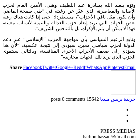
ونوّه بنعبد الله بمبادرة عبد اللطيف وهبي، الأمين العام لحزب
الأصالة والمعاصرة، الذي عبّر عن رغبته في “طي صفحة الماضي
وأن يكون مثل باقي الأحزاب”، مستطردا: “حتى إذا كانت هناك رغبة
بعض الجهات التي تريد إبعاد حزب العدالة والتنمية لأسباب معينة،
فهذا لا يمكن أن يتم بالإكراه، بل بالتنافس الشريف”.
وتابع الزعيم السياسي بأن مواجهة الحزب “الإسلامي” عبر دعم
الدولة لحزب سياسي معين، سيؤدي إلى نتيجة عكسية، “لأن هذا
سيؤدي إلى ضعف الأحزاب الأخرى المنافسة، وبالتالي سيتقوى
الحزب الذي تريد تلك الجهات محاربته”.
Share
Facebook
Twitter
Google+
ReddIt
WhatsApp
Pinterest
Email
جريدة بريس ميديا
15642 posts
0 comments
PRESS MEDIAS
barhon.hassan@gmail.com