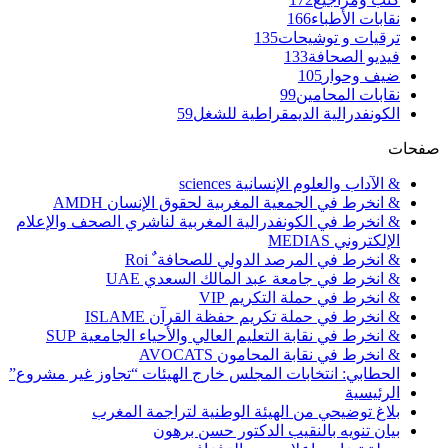
نقابات الأطباء
166
ترقيات و توشيحات
135
فيديو الصحافة
133
ضيف وحوار
105
نقابات المحامين
99
الكونفدرالية الديمقراطية للشغل
59
صفحات
& الآداب والعلوم الإنسانية sciences
& انخرط في الجمعية المغربية لحقوق الإنسان AMDH
& انخرط في الكونفدرالية المغربية لناشري الصحف والإعلام
الإلكتروني MEDIAS
& انخرط في المرصد الدولي للصحافة ٌ Roi
& انخرط في جامعة عبد المالك السعدي UAE
& انخرط في حملة التكريم VIP
& انخرط في حملة تكريم حفظة القرآن ISLAME
& انخرط في نقابة التعليم العالي والأحياء الجامعية SUP
& انخرط في نقابة المحامون AVOCATS
الحطابي: انتخابات المجلس خارج الهيئات “تجاوز غير مشروع”
الرئيسية
بلاغ توضيحي من الهيئة الوطنية لتراجمة المغرب
بيان تنويه بالنقيب الدكتور حسن برهون