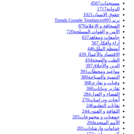
مستجدات
4567
الدولية
1717
حقوق الإنسان
1021
ترند Trends Google Tendances
995
الصحافة و الإعلام
879
الأمن و القوات المسلحة
720
جامعات ومعاهد
637
آراء وأفكار
567
أنشطة الملك
446
الاقتصاد والأعمال
439
الطب والصحة
434
الدين والأخلاق
397
مواعيد ومحطات
391
التنمية والسياحة
380
وفيات و تعازي
368
تقارير وبيانات
360
القضاء و العدل
284
أبحاث ودراسات
270
نقابات التعليم
246
الثقافة و الفنون
244
جمعيات و مجموعات
205
الأمم المتحدة
204
خدامات وإرشادات
201
كتب ومراجيع
172