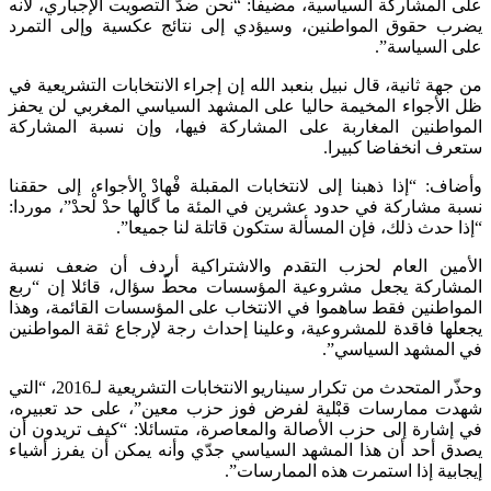
على المشاركة السياسية، مضيفا: “نحن ضدّ التصويت الإجباري، لأنه
يضرب حقوق المواطنين، وسيؤدي إلى نتائج عكسية وإلى التمرد
على السياسة”.
من جهة ثانية، قال نبيل بنعبد الله إن إجراء الانتخابات التشريعية في
ظل الأجواء المخيمة حاليا على المشهد السياسي المغربي لن يحفز
المواطنين المغاربة على المشاركة فيها، وإن نسبة المشاركة
ستعرف انخفاضا كبيرا.
وأضاف: “إذا ذهبنا إلى لانتخابات المقبلة فْهادْ الأجواء، إلى حققنا
نسبة مشاركة في حدود عشرين في المئة ما گالْها حدْ لْحدْ”، موردا:
“إذا حدث ذلك، فإن المسألة ستكون قاتلة لنا جميعا”.
الأمين العام لحزب التقدم والاشتراكية أردف أن ضعف نسبة
المشاركة يجعل مشروعية المؤسسات محطّ سؤال، قائلا إن “ربع
المواطنين فقط ساهموا في الانتخاب على المؤسسات القائمة، وهذا
يجعلها فاقدة للمشروعية، وعلينا إحداث رجة لإرجاع ثقة المواطنين
في المشهد السياسي”.
وحذّر المتحدث من تكرار سيناريو الانتخابات التشريعية لـ2016، “التي
شهدت ممارسات قبْلية لفرض فوز حزب معين”، على حد تعبيره،
في إشارة إلى حزب الأصالة والمعاصرة، متسائلا: “كيف تريدون أن
يصدق أحد أن هذا المشهد السياسي جدّي وأنه يمكن أن يفرز أشياء
إيجابية إذا استمرت هذه الممارسات”.