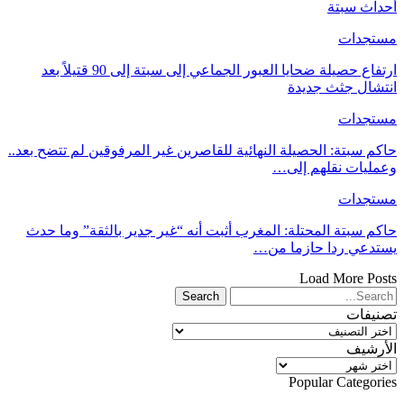
أحداث سبتة
مستجدات
ارتفاع حصيلة ضحايا العبور الجماعي إلى سبتة إلى 90 قتيلاً بعد
انتشال جثث جديدة
مستجدات
حاكم سبتة: الحصيلة النهائية للقاصرين غير المرفوقين لم تتضح بعد..
وعمليات نقلهم إلى…
مستجدات
حاكم سبتة المحتلة: المغرب أثبت أنه “غير جدير بالثقة” وما حدث
يستدعي ردا حازما من…
Load More Posts
تصنيفات
تصنيفات
الأرشيف
الأرشيف
Popular Categories