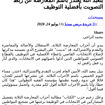
بنعبد الله يعتذر باسم المعارضة عن ربط
التصويت بأفضلية التوظيف
مستجدات
By
جريدة بريس ميديا
On
يوليو 24, 2020
Share
محمد الراجي
يبدو أن أحزاب المعارضة الثلاثة، الاستقلال والأصالة والمعاصرة
والتقدم والاشتراكية، قد “ندمت” على المقترح الذي تضمنته مذكرتها
لإصلاح الانتخابات، القاضي بإعطاء الأفضلية في التوظيف بالقطاع
العمومي للمواطنين الذين أدلوا بأصواتهم في الانتخابات، والذي أثار
رد فعل رافض له.
نبيل بنعبد الله، الأمين العام لحزب التقدم والاشتراكية، اعتذر، مساء
اليوم الخميس، باسم الأحزاب الثلاثة، عن مقترحها المثير للجدل،
قائلا في ندوة رقمية نظمتها مؤسسة الفقيه التطواني: “هذا كان
خطأ، وأنا باسم الأحزاب الثلاثة أقول لكم معذرة، وأتحمل مسؤوليتي
فيما أقول”.
وعلل زعيم حزب “الكتاب” مطالبة أحزاب المعارضة الثلاثة بتفضيل
المشاركين في الانتخابات في الوظيفة برغبتها في تشجيع المواطنين