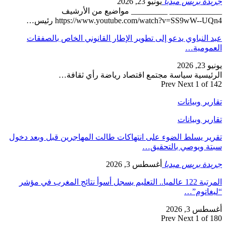
جريدة بريس ميديا
يونيو 23, 2026
_____________ _________ مواضيع من الأرشيف
https://www.youtube.com/watch?v=SS9wW--UQn4 رئيس…
عبد النباوي يدعو إلى تطوير الإطار القانوني الخاص بالصفقات
العمومية…
يونيو 23, 2026
الرئيسية سياسة مجتمع اقتصاد رياضة رأي ثقافة…
Prev
Next
1 of 142
تقارير وبيانات
تقارير وبيانات
تقرير يسلط الضوء على انتهاكات طالت المهاجرين قبل وبعد دخول
سبتة ويوصي بالتحقيق…
جريدة بريس ميديا
أغسطس 3, 2026
المرتبة 122 عالميا.. التعليم يسجل أسوأ نتائج المغرب في مؤشر
“ليغاتوم”…
أغسطس 3, 2026
Prev
Next
1 of 180