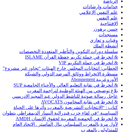
الرياضة
خدامات وإرشادات
علم النفس الإعلامي
علم النفس
الإفتتاحية
حسن برهون
مستجدات
وفيات و تعازي
أنشطة الملك
سلسلة دورات التكوين والتأطير المتعددة التخصصات
& انخرط في حملة تكريم حفظة القرآن ISLAME
& انخرط في حملة التكريم VIP
الحطابي: انتخابات المجلس خارج الهيئات “تجاوز غير مشروع”
مسطرة الانخراط ووثائق المرصد الدولي والشبكة
الأوروعربية Abonnement
& انخرط في نقابة التعليم العالي والأحياء الجامعية SUP
بلاغ توضيحي من الهيئة الوطنية لتراجمة المغرب
عاجل رسالة صوتية للناشط الدولي عبد المجيد الإدريسي
& انخرط في نقابة المحامون AVOCATS
كتاب : “الانتخابات التشريعية بالمغرب وأثرها على الحياة
السياسية “في لقاء حزب فيدرالية اليسار الديمقراطي بتطوان
& انخرط في الجمعية المغربية لحقوق الإنسان AMDH
لأول مرة بالمغرب السليماني ينال الماستر . الاتحاد العام
للمتداولين بالمغرب