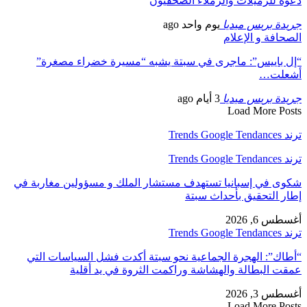
دعوة للزميلات والزملاء الصحفيون
جريدة بريس ميديا
يوم واحد ago
الصحافة و الإعلام
“إل باييس”: ماجرى في سبتة يشبه “مسيرة خضراء مصغرة”
أشعلت…
جريدة بريس ميديا
3 أيام ago
Load More Posts
ترند Trends Google Tendances
ترند Trends Google Tendances
شكوى في إسبانيا تستهدف مستشار الملك و مسؤولين مغاربة في
إطار التحقيق بأحداث سبتة
أغسطس 6, 2026
ترند Trends Google Tendances
“أطاك”: الهجرة الجماعية نحو سبتة أكدت فشل السياسات التي
عمقت البطالة والهشاشة وراكمت الثروة في يد أقلية
أغسطس 3, 2026
Load More Posts