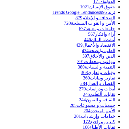
الدولية
1717
حقوق الإنسان
1021
ترند Trends Google Tendances
995
الصحافة و الإعلام
879
الأمن و القوات المسلحة
720
جامعات ومعاهد
637
آراء وأفكار
567
أنشطة الملك
446
الاقتصاد والأعمال
439
الطب والصحة
434
الدين والأخلاق
397
مواعيد ومحطات
391
التنمية والسياحة
380
وفيات و تعازي
368
تقارير وبيانات
360
القضاء و العدل
284
أبحاث ودراسات
270
نقابات التعليم
246
الثقافة و الفنون
244
جمعيات و مجموعات
205
الأمم المتحدة
204
خدامات وإرشادات
201
كتب ومراجيع
172
نقابات الأطباء
166