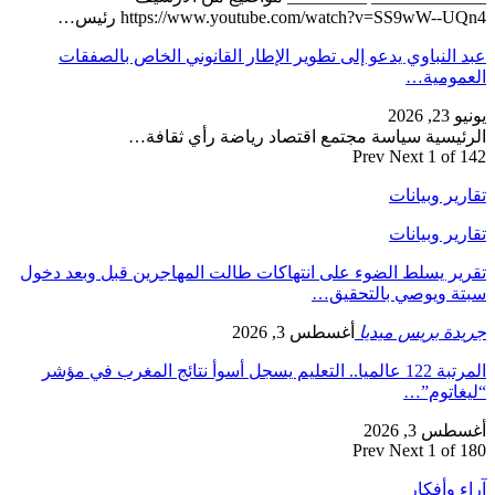
https://www.youtube.com/watch?v=SS9wW--UQn4 رئيس…
عبد النباوي يدعو إلى تطوير الإطار القانوني الخاص بالصفقات
العمومية…
يونيو 23, 2026
الرئيسية سياسة مجتمع اقتصاد رياضة رأي ثقافة…
Prev
Next
1 of 142
تقارير وبيانات
تقارير وبيانات
تقرير يسلط الضوء على انتهاكات طالت المهاجرين قبل وبعد دخول
سبتة ويوصي بالتحقيق…
جريدة بريس ميديا
أغسطس 3, 2026
المرتبة 122 عالميا.. التعليم يسجل أسوأ نتائج المغرب في مؤشر
“ليغاتوم”…
أغسطس 3, 2026
Prev
Next
1 of 180
آراء وأفكار