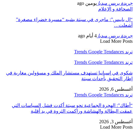
جريدة بريس ميديا
يومين ago
الصحافة و الإعلام
“إل باييس”: ماجرى في سبتة يشبه “مسيرة خضراء مصغرة”
أشعلت…
جريدة بريس ميديا
4 أيام ago
Load More Posts
ترند Trends Google Tendances
ترند Trends Google Tendances
شكوى في إسبانيا تستهدف مستشار الملك و مسؤولين مغاربة في
إطار التحقيق بأحداث سبتة
أغسطس 6, 2026
ترند Trends Google Tendances
“أطاك”: الهجرة الجماعية نحو سبتة أكدت فشل السياسات التي
عمقت البطالة والهشاشة وراكمت الثروة في يد أقلية
أغسطس 3, 2026
Load More Posts