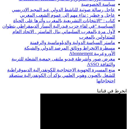
سياسة الخصوصية
عاجل رسالة صوتية للناشط الدولي عبد المجيد الإدريسي
عاجل و خطير : نداء مهم إلى عموم الشعب المغربي
كتاب : “الانتخابات التشريعية بالمغرب وأثرها على الحياة
السياسية “في لقاء حزب فيدرالية اليسار الديمقراطي بتطوان
لأول مرة بالمغرب السليماني ينال الماستر . الاتحاد العام
للمتداولين بالمغرب
ماستر السياسة الدولية والدبلوماسية والرقمنة
مسطرة الانخراط ووثائق المرصد الدولي والشبكة
الأوروعربية Abonnement
معرض صور وأشرطة فيديو ملتقى جمعية الشعلة للتربية
والثقافة ASSO
منع المسيرة الجهوية الاحتجاجية للكونفدرالية الديموقراطية
للشغل بالعيون وهوير العلمي يؤكد أن الكونفدرالية ستصعّد
احتجاجاتها
انخرط في قناتنا