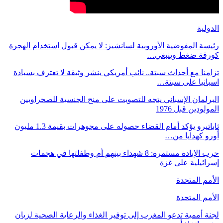
الدولية
رئيسة المفوضية الأوروبية لسانشيز: لا يمكن قبول استخدام الهجرة
كورقة ضغط وينبغي…
تزامنا مع أحداث سبتة.. نائب أمريكي ينشر وثيقة لا تعترف بسيادة
اسبانيا على سبتة…
البرلمان الإسباني يتجه للتصويت على منح الجنسية للصحراويين
المولودين قبل 1976
ثاباتيرو يؤكد أمام القضاء حصوله على مجوهرات بقيمة 1.3 مليون
أورو كهدايا من…
حرب الإبادة مستمرة: 8 شهداء بينهم أم وطفلتها في هجمات
إسرائيلية على غزة
الأمم المتحدة
الأمم المتحدة
لجنة أممية تدعو المغرب إلى توفير الغذاء والرعاية الصحية لزيان