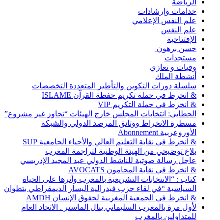
الرياضة
خدامات وإرشادات
علم النفس الإعلامي
علم النفس
الإفتتاحية
حسن برهون
مستجدات
وفيات و تعازي
أنشطة الملك
سلسلة دورات التكوين والتأطير المتعددة التخصصات
& انخرط في حملة تكريم حفظة القرآن ISLAME
& انخرط في حملة التكريم VIP
الحطابي: انتخابات المجلس خارج الهيئات “تجاوز غير مشروع”
مسطرة الانخراط ووثائق المرصد الدولي والشبكة
الأوروعربية Abonnement
& انخرط في نقابة التعليم العالي والأحياء الجامعية SUP
بلاغ توضيحي من الهيئة الوطنية لتراجمة المغرب
عاجل رسالة صوتية للناشط الدولي عبد المجيد الإدريسي
& انخرط في نقابة المحامون AVOCATS
كتاب : “الانتخابات التشريعية بالمغرب وأثرها على الحياة
السياسية “في لقاء حزب فيدرالية اليسار الديمقراطي بتطوان
& انخرط في الجمعية المغربية لحقوق الإنسان AMDH
لأول مرة بالمغرب السليماني ينال الماستر . الاتحاد العام
للمتداولين بالمغرب