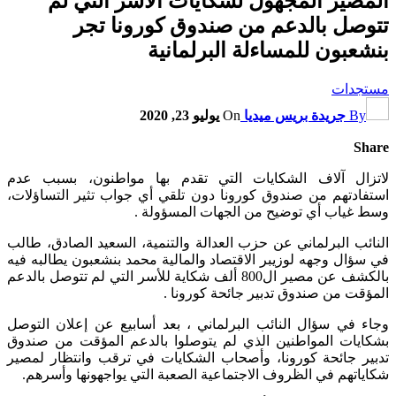
المصير المجهول لشكايات الأسر التي لم
تتوصل بالدعم من صندوق كورونا تجر
بنشعبون للمساءلة البرلمانية
مستجدات
By
جريدة بريس ميديا
On
يوليو 23, 2020
Share
لاتزال آلاف الشكايات التي تقدم بها مواطنون، بسبب عدم
استفادتهم من صندوق كورونا دون تلقي أي جواب تثير التساؤلات،
وسط غياب أي توضيح من الجهات المسؤولة .
النائب البرلماني عن حزب العدالة والتنمية، السعيد الصادق، طالب
في سؤال وجهه لوزيبر الاقتصاد والمالية محمد بنشعبون يطالبه فيه
بالكشف عن مصير ال800 ألف شكاية للأسر التي لم تتوصل بالدعم
المؤقت من صندوق تدبير جائحة كورونا .
وجاء في سؤال النائب البرلماني ، بعد أسابيع عن إعلان التوصل
بشكايات المواطنين الذي لم يتوصلوا بالدعم المؤقت من صندوق
تدبير جائحة كورونا، وأصحاب الشكايات في ترقب وانتظار لمصير
شكاياتهم في الظروف الاجتماعية الصعبة التي يواجهونها وأسرهم.