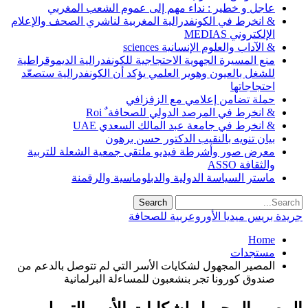
عاجل و خطير : نداء مهم إلى عموم الشعب المغربي
& انخرط في الكونفدرالية المغربية لناشري الصحف والإعلام
الإلكتروني MEDIAS
& الآداب والعلوم الإنسانية sciences
منع المسيرة الجهوية الاحتجاجية للكونفدرالية الديموقراطية
للشغل بالعيون وهوير العلمي يؤكد أن الكونفدرالية ستصعّد
احتجاجاتها
حملة تضامن إعلامي مع الزفزافي
& انخرط في المرصد الدولي للصحافة ٌ Roi
& انخرط في جامعة عبد المالك السعدي UAE
بيان تنويه بالنقيب الدكتور حسن برهون
معرض صور وأشرطة فيديو ملتقى جمعية الشعلة للتربية
والثقافة ASSO
ماستر السياسة الدولية والدبلوماسية والرقمنة
جريدة بريس ميديا الأوروعربية للصحافة
Home
مستجدات
المصير المجهول لشكايات الأسر التي لم تتوصل بالدعم من
صندوق كورونا تجر بنشعبون للمساءلة البرلمانية