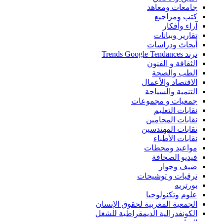
جامعات ومعاهد
كتب ومراجيع
آراء وأفكار
تقارير وبيانات
أبحاث ودراسات
ترند Trends Google Tendances
الثقافة و الفنون
الطب والصحة
الاقتصاد والأعمال
التنمية والسياحة
جمعيات و مجموعات
نقابات التعليم
نقابات المحامين
نقابات المهندسين
نقابات الأطباء
مواعيد ومحطات
فيديو الصحافة
ضيف وحوار
ترقيات و توشيحات
بورتريه
علوم وتكنولوجيا
الجمعية المغربية لحقوق الإنسان
الكونفدرالية الديمقراطية للشغل