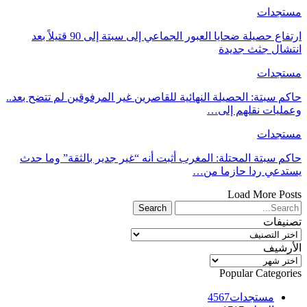
مستجدات
ارتفاع حصيلة ضحايا العبور الجماعي إلى سبتة إلى 90 قتيلاً بعد
انتشال جثث جديدة
مستجدات
حاكم سبتة: الحصيلة النهائية للقاصرين غير المرفوقين لم تتضح بعد..
وعمليات نقلهم إلى…
مستجدات
حاكم سبتة المحتلة: المغرب أثبت أنه “غير جدير بالثقة” وما حدث
يستدعي ردا حازما من…
Load More Posts
تصنيفات
تصنيفات
الأرشيف
الأرشيف
Popular Categories
مستجدات
4567