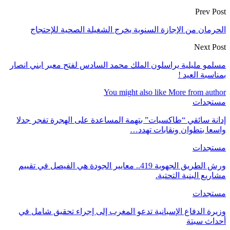
Prev Post
الحرمان من الإجازة السنوية يخرج الشغيلة الصحية للإحتجاج
Next Post
مسلمو مليلية يراسلون الملك محمد السادس لفتح معبر ابني انصار
بمناسبة العيد !
You might also like
More from author
مستجدات
إدانة سائقي “طاكسيات” بتهمة المساعدة على الهجرة تفجر جدلا
واسعا بتطوان ونقابات تهدد…
مستجدات
ورش الطريق الجهوية 419.. معايير الجودة هي الفيصل في تقييم
مشاريع البنية التحتية.
مستجدات
وزيرة الدفاع الإسبانية تدعو المغرب إلى إجراء تحقيق شامل في
أحداث سبتة