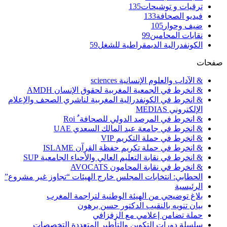
ترقيات و توشيحات
135
فيديو الصحافة
133
ضيف وحوار
105
نقابات المحامين
99
الكونفدرالية الديمقراطية للشغل
59
صفحات
& الآداب والعلوم الإنسانية sciences
& انخرط في الجمعية المغربية لحقوق الإنسان AMDH
& انخرط في الكونفدرالية المغربية لناشري الصحف والإعلام
الإلكتروني MEDIAS
& انخرط في المرصد الدولي للصحافة ٌ Roi
& انخرط في جامعة عبد المالك السعدي UAE
& انخرط في حملة التكريم VIP
& انخرط في حملة تكريم حفظة القرآن ISLAME
& انخرط في نقابة التعليم العالي والأحياء الجامعية SUP
& انخرط في نقابة المحامون AVOCATS
الحطابي: انتخابات المجلس خارج الهيئات “تجاوز غير مشروع”
الرئيسية
بلاغ توضيحي من الهيئة الوطنية لتراجمة المغرب
بيان تنويه بالنقيب الدكتور حسن برهون
حملة تضامن إعلامي مع الزفزافي
سلسلة دورات التكوين والتأطير المتعددة التخصصات