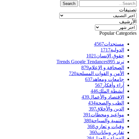
تصنيفات
تصنيفات
الأرشيف
الأرشيف
Popular Categories
مستجدات
4567
الدولية
1717
حقوق الإنسان
1021
ترند Trends Google Tendances
995
الصحافة و الإعلام
879
الأمن و القوات المسلحة
720
جامعات ومعاهد
637
آراء وأفكار
567
أنشطة الملك
446
الاقتصاد والأعمال
439
الطب والصحة
434
الدين والأخلاق
397
مواعيد ومحطات
391
التنمية والسياحة
380
وفيات و تعازي
368
تقارير وبيانات
360
القضاء و العدل
284