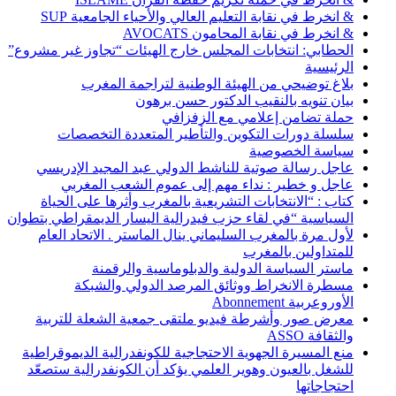
& انخرط في نقابة التعليم العالي والأحياء الجامعية SUP
& انخرط في نقابة المحامون AVOCATS
الحطابي: انتخابات المجلس خارج الهيئات “تجاوز غير مشروع”
الرئيسية
بلاغ توضيحي من الهيئة الوطنية لتراجمة المغرب
بيان تنويه بالنقيب الدكتور حسن برهون
حملة تضامن إعلامي مع الزفزافي
سلسلة دورات التكوين والتأطير المتعددة التخصصات
سياسة الخصوصية
عاجل رسالة صوتية للناشط الدولي عبد المجيد الإدريسي
عاجل و خطير : نداء مهم إلى عموم الشعب المغربي
كتاب : “الانتخابات التشريعية بالمغرب وأثرها على الحياة
السياسية “في لقاء حزب فيدرالية اليسار الديمقراطي بتطوان
لأول مرة بالمغرب السليماني ينال الماستر . الاتحاد العام
للمتداولين بالمغرب
ماستر السياسة الدولية والدبلوماسية والرقمنة
مسطرة الانخراط ووثائق المرصد الدولي والشبكة
الأوروعربية Abonnement
معرض صور وأشرطة فيديو ملتقى جمعية الشعلة للتربية
والثقافة ASSO
منع المسيرة الجهوية الاحتجاجية للكونفدرالية الديموقراطية
للشغل بالعيون وهوير العلمي يؤكد أن الكونفدرالية ستصعّد
احتجاجاتها