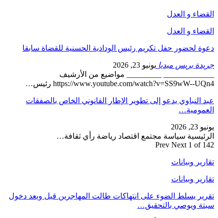
القضاء و العدل
القضاء و العدل
دعوة لحضور حفل تكريم رئيس الودادية الحسنية للقضاة سابقا
جريدة بريس ميديا
يونيو 23, 2026
_____________ _________ مواضيع من الأرشيف
https://www.youtube.com/watch?v=SS9wW--UQn4 رئيس…
عبد النباوي يدعو إلى تطوير الإطار القانوني الخاص بالصفقات
العمومية…
يونيو 23, 2026
الرئيسية سياسة مجتمع اقتصاد رياضة رأي ثقافة…
Prev
Next
1 of 142
تقارير وبيانات
تقارير وبيانات
تقرير يسلط الضوء على انتهاكات طالت المهاجرين قبل وبعد دخول
سبتة ويوصي بالتحقيق…