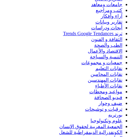
جامعات ومعاهد
كتب ومراجيع
آراء وأفكار
تقارير وبيانات
أبحاث ودراسات
ترند Trends Google Tendances
الثقافة و الفنون
الطب والصحة
الاقتصاد والأعمال
التنمية والسياحة
جمعيات و مجموعات
نقابات التعليم
نقابات المحامين
نقابات المهندسين
نقابات الأطباء
مواعيد ومحطات
فيديو الصحافة
ضيف وحوار
ترقيات و توشيحات
بورتريه
علوم وتكنولوجيا
الجمعية المغربية لحقوق الإنسان
الكونفدرالية الديمقراطية للشغل