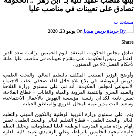
بينها منصب عميد كلية بـ”ابن زهر”.. الحكومة
تصادق على تعيينات في مناصب عليا
مستجدات
By
جريدة بريس ميديا
On
يوليو 23, 2020
Share
صادق مجلس الحكومة، المنعقد اليوم الخميس برئاسة سعد الدين
العثماني رئيس الحكومة، على مقترح تعيينات في مناصب عليا، طبقا
لأحكام الفصل 92 من الدستور،.
وأوضح الوزير المنتدب المكلف بالتعليم العالي والبحث العلمي،
إدريس أوعويشة، في بلاغ تلاه خلال لقاء صحفي عقب الاجتماع
الأسبوعي لمجلس الحكومة، أنه تم، على مستوى وزارة الفلاحة
والصيد البحري والتنمية القروية والمياه والغابات – قطاع الفلاحة،
تعيين نادية لكدالي رئيسة مؤسسة النهوض بالأعمال الاجتماعية،
وسعيد الليث مدير تنمية المجال القروي والمناطق الجبلية.
وتم، على مستوى وزارة التربية الوطنية والتكوين المهني والتعليم
العالي والبحث العلمي – قطاع التعليم العالي والبحث العلمي، تعيين
إلهام برادة مديرة المدرسة الوطنية العليا للمعلوماتية وتحليل النظم
جامعة محمد الخامس بالرباط، وعلي الرشيدي عميد كلية العلوم