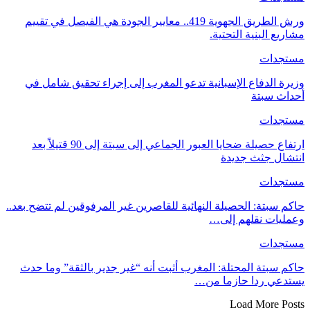
ورش الطريق الجهوية 419.. معايير الجودة هي الفيصل في تقييم
مشاريع البنية التحتية.
مستجدات
وزيرة الدفاع الإسبانية تدعو المغرب إلى إجراء تحقيق شامل في
أحداث سبتة
مستجدات
ارتفاع حصيلة ضحايا العبور الجماعي إلى سبتة إلى 90 قتيلاً بعد
انتشال جثث جديدة
مستجدات
حاكم سبتة: الحصيلة النهائية للقاصرين غير المرفوقين لم تتضح بعد..
وعمليات نقلهم إلى…
مستجدات
حاكم سبتة المحتلة: المغرب أثبت أنه “غير جدير بالثقة” وما حدث
يستدعي ردا حازما من…
Load More Posts