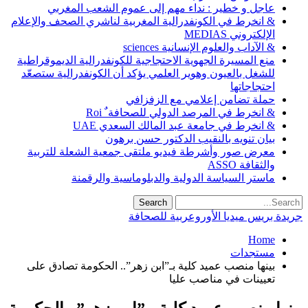
عاجل و خطير : نداء مهم إلى عموم الشعب المغربي
& انخرط في الكونفدرالية المغربية لناشري الصحف والإعلام
الإلكتروني MEDIAS
& الآداب والعلوم الإنسانية sciences
منع المسيرة الجهوية الاحتجاجية للكونفدرالية الديموقراطية
للشغل بالعيون وهوير العلمي يؤكد أن الكونفدرالية ستصعّد
احتجاجاتها
حملة تضامن إعلامي مع الزفزافي
& انخرط في المرصد الدولي للصحافة ٌ Roi
& انخرط في جامعة عبد المالك السعدي UAE
بيان تنويه بالنقيب الدكتور حسن برهون
معرض صور وأشرطة فيديو ملتقى جمعية الشعلة للتربية
والثقافة ASSO
ماستر السياسة الدولية والدبلوماسية والرقمنة
جريدة بريس ميديا الأوروعربية للصحافة
Home
مستجدات
بينها منصب عميد كلية بـ”ابن زهر”.. الحكومة تصادق على
تعيينات في مناصب عليا