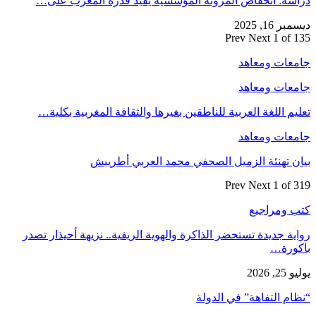
دراسة: انخفاض المرونة المؤسسية يُقيّد قدرة المغرب على…
ديسمبر 16, 2025
Prev
Next
1 of 135
جامعات ومعاهد
جامعات ومعاهد
تعليم اللغة العربية للناطقين بغيرها والثقافة المغربية بكلية…
جامعات ومعاهد
بيان تهنئة الزميل الصحفي محمد العربي أطريبش
Prev
Next
1 of 319
كتب ومراجيع
رواية جديدة تستحضر الذاكرة والهوية الريفية.. نزيهة أحيذار تصدر
باكورة…
يوليو 25, 2026
“نظام التفاهة” في الدولة