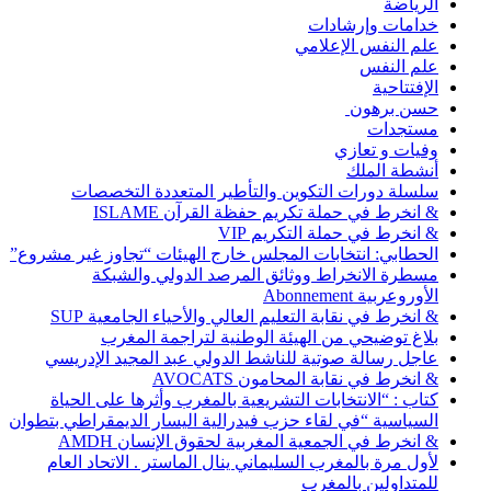
الرياضة
خدامات وإرشادات
علم النفس الإعلامي
علم النفس
الإفتتاحية
حسن برهون
مستجدات
وفيات و تعازي
أنشطة الملك
سلسلة دورات التكوين والتأطير المتعددة التخصصات
& انخرط في حملة تكريم حفظة القرآن ISLAME
& انخرط في حملة التكريم VIP
الحطابي: انتخابات المجلس خارج الهيئات “تجاوز غير مشروع”
مسطرة الانخراط ووثائق المرصد الدولي والشبكة
الأوروعربية Abonnement
& انخرط في نقابة التعليم العالي والأحياء الجامعية SUP
بلاغ توضيحي من الهيئة الوطنية لتراجمة المغرب
عاجل رسالة صوتية للناشط الدولي عبد المجيد الإدريسي
& انخرط في نقابة المحامون AVOCATS
كتاب : “الانتخابات التشريعية بالمغرب وأثرها على الحياة
السياسية “في لقاء حزب فيدرالية اليسار الديمقراطي بتطوان
& انخرط في الجمعية المغربية لحقوق الإنسان AMDH
لأول مرة بالمغرب السليماني ينال الماستر . الاتحاد العام
للمتداولين بالمغرب