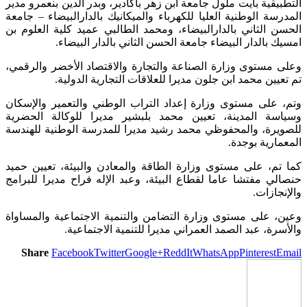
التطبيقية بأيت ملول جامعة ابن زهر بأكادير، وبدر الدين بنعمرو مدير
المدرسة الوطنية العليا للكهرباء والميكانيك بالدارالبيضاء – جامعة
الحسن الثاني بالدارالبيضاء، ومحمد الطالبي عميد كلية العلوم بن
امسيك بالدار البيضاء جامعة الحسن الثاني بالدار البيضاء.
وعلى مستوى وزارة الصناعة والتجارة والاقتصاد الأخضر والرقمي،
تم تعيين محمد ابن جلون مديرا للعلاقات التجارية الدولية.
وتم، على مستوى وزارة إعداد التراب الوطني والتعمير والإسكان
وسياسة المدينة، تعيين محمد بلبشير مديرا للوكالة الحضرية
للصويرة، والمحفوظي محمد رشيد مديرا للمدرسة الوطنية للهندسة
المعمارية بوجدة.
كما تم، على مستوى وزارة الطاقة والمعادن والبيئة، تعيين حميد
حنصالي مفتشا عاما لقطاع البيئة، وعبد الإله فراح مديرا للبرامج
والإنجازات.
وعين، على مستوى وزارة التضامن والتنمية الاجتماعية والمساواة
والأسرة، عبد الصمد العمراني مديرا للتنمية الاجتماعية.
Share
Facebook
Twitter
Google+
ReddIt
WhatsApp
Pinterest
Email