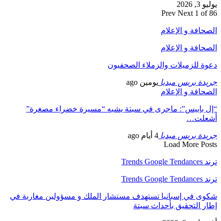
يوليو 3, 2026
Prev
Next
1 of 86
الصحافة و الإعلام
الصحافة و الإعلام
دعوة للزميلات والزملاء الصحفيون
جريدة بريس ميديا
يومين ago
الصحافة و الإعلام
“إل باييس”: ماجرى في سبتة يشبه “مسيرة خضراء مصغرة”
أشعلت…
جريدة بريس ميديا
4 أيام ago
Load More Posts
ترند Trends Google Tendances
ترند Trends Google Tendances
شكوى في إسبانيا تستهدف مستشار الملك و مسؤولين مغاربة في
إطار التحقيق بأحداث سبتة