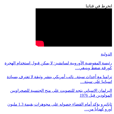
انخرط في قناتنا
الدولية
رئيسة المفوضية الأوروبية لسانشيز: لا يمكن قبول استخدام الهجرة
كورقة ضغط وينبغي…
تزامنا مع أحداث سبتة.. نائب أمريكي ينشر وثيقة لا تعترف بسيادة
اسبانيا على سبتة…
البرلمان الإسباني يتجه للتصويت على منح الجنسية للصحراويين
المولودين قبل 1976
ثاباتيرو يؤكد أمام القضاء حصوله على مجوهرات بقيمة 1.3 مليون
أورو كهدايا من…