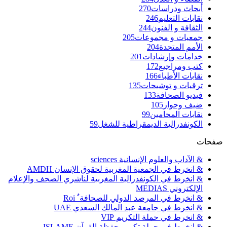
أبحاث ودراسات
270
نقابات التعليم
246
الثقافة و الفنون
244
جمعيات و مجموعات
205
الأمم المتحدة
204
خدامات وإرشادات
201
كتب ومراجيع
172
نقابات الأطباء
166
ترقيات و توشيحات
135
فيديو الصحافة
133
ضيف وحوار
105
نقابات المحامين
99
الكونفدرالية الديمقراطية للشغل
59
صفحات
& الآداب والعلوم الإنسانية sciences
& انخرط في الجمعية المغربية لحقوق الإنسان AMDH
& انخرط في الكونفدرالية المغربية لناشري الصحف والإعلام
الإلكتروني MEDIAS
& انخرط في المرصد الدولي للصحافة ٌ Roi
& انخرط في جامعة عبد المالك السعدي UAE
& انخرط في حملة التكريم VIP
& انخرط في حملة تكريم حفظة القرآن ISLAME