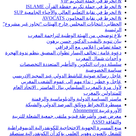
& انخرط في حملة التكريم VIP
& انخرط في حملة تكريم حفظة القرآن ISLAME
& انخرط في نقابة التعليم العالي والأحياء الجامعية SUP
& انخرط في نقابة المحامون AVOCATS
الحطابي: انتخابات المجلس خارج الهيئات “تجاوز غير مشروع”
الرئيسية
بلاغ توضيحي من الهيئة الوطنية لتراجمة المغرب
بيان تنويه بالنقيب الدكتور حسن برهون
حملة تضامن إعلامي مع الزفزافي
دعوة عامة : تحالف اليسار تطوان المضيق ينظم ندوة الهجرة
و أحداث شمال المغرب
سلسلة دورات التكوين والتأطير المتعددة التخصصات
سياسة الخصوصية
عاجل رسالة صوتية للناشط الدولي عبد المجيد الإدريسي
عاجل و خطير : نداء مهم إلى عموم الشعب المغربي
لأول مرة بالمغرب السليماني ينال الماستر . الاتحاد العام
للمتداولين بالمغرب
ماستر السياسة الدولية والدبلوماسية والرقمنة
مسطرة الانخراط ووثائق المرصد الدولي والشبكة
الأوروعربية Abonnement
معرض صور وأشرطة فيديو ملتقى جمعية الشعلة للتربية
والثقافة ASSO
منع المسيرة الجهوية الاحتجاجية للكونفدرالية الديموقراطية
للشغل بالعيون وهوير العلمي يؤكد أن الكونفدرالية ستصعّد