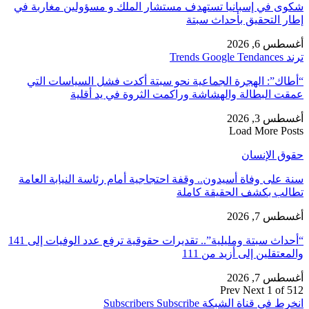
شكوى في إسبانيا تستهدف مستشار الملك و مسؤولين مغاربة في
إطار التحقيق بأحداث سبتة
أغسطس 6, 2026
ترند Trends Google Tendances
“أطاك”: الهجرة الجماعية نحو سبتة أكدت فشل السياسات التي
عمقت البطالة والهشاشة وراكمت الثروة في يد أقلية
أغسطس 3, 2026
Load More Posts
حقوق الإنسان
سنة على وفاة أسيدون.. وقفة احتجاجية أمام رئاسة النيابة العامة
تطالب بكشف الحقيقة كاملة
أغسطس 7, 2026
“أحداث سبتة ومليلية”.. تقديرات حقوقية ترفع عدد الوفيات إلى 141
والمعتقلين إلى أزيد من 111
أغسطس 7, 2026
Prev
Next
1 of 512
انخرط في قناة الشبكة
Subscribe
Subscribers