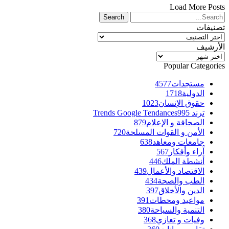
Load More Posts
تصنيفات
تصنيفات
الأرشيف
الأرشيف
Popular Categories
مستجدات
4577
الدولية
1718
حقوق الإنسان
1023
ترند Trends Google Tendances
995
الصحافة و الإعلام
879
الأمن و القوات المسلحة
720
جامعات ومعاهد
638
آراء وأفكار
567
أنشطة الملك
446
الاقتصاد والأعمال
439
الطب والصحة
434
الدين والأخلاق
397
مواعيد ومحطات
391
التنمية والسياحة
380
وفيات و تعازي
368