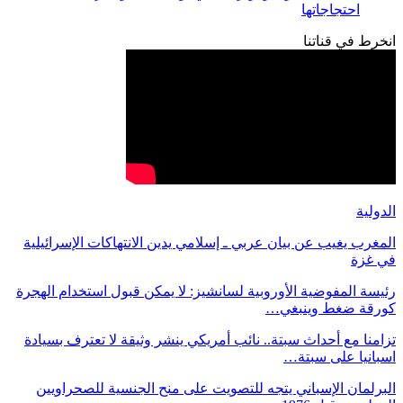
احتجاجاتها
انخرط في قناتنا
الدولية
المغرب يغيب عن بيان عربي ـ إسلامي يدين الانتهاكات الإسرائيلية
في غزة
رئيسة المفوضية الأوروبية لسانشيز: لا يمكن قبول استخدام الهجرة
كورقة ضغط وينبغي…
تزامنا مع أحداث سبتة.. نائب أمريكي ينشر وثيقة لا تعترف بسيادة
اسبانيا على سبتة…
البرلمان الإسباني يتجه للتصويت على منح الجنسية للصحراويين