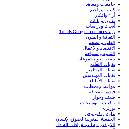
جامعات ومعاهد
كتب ومراجيع
آراء وأفكار
تقارير وبيانات
أبحاث ودراسات
ترند Trends Google Tendances
الثقافة و الفنون
الطب والصحة
الاقتصاد والأعمال
التنمية والسياحة
جمعيات و مجموعات
نقابات التعليم
نقابات المحامين
نقابات المهندسين
نقابات الأطباء
مواعيد ومحطات
فيديو الصحافة
ضيف وحوار
ترقيات و توشيحات
بورتريه
علوم وتكنولوجيا
الجمعية المغربية لحقوق الإنسان
الكونفدرالية الديمقراطية للشغل