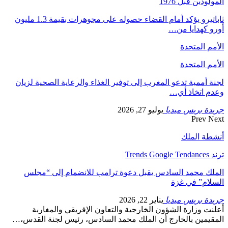
المولودين قبل 1976
ثاباتيرو يؤكد أمام القضاء حصوله على مجوهرات بقيمة 1.3 مليون
أورو كهدايا من…
الأمم المتحدة
الأمم المتحدة
لجنة أممية تدعو المغرب إلى توفير الغذاء والرعاية الصحية لزيان
وعدم اتخاذ أي…
جريدة بريس ميديا
يوليو 27, 2026
Prev
Next
أنشطة الملك
ترند Trends Google Tendances
الملك محمد السادس يقبل دعوة ترامب للانضمام إلى “مجلس
السلام” في غزة
جريدة بريس ميديا
يناير 22, 2026
أعلنت وزارة الشؤون الخارجية والتعاون الإفريقي والمغاربة
المقيمين بالخارج أن الملك محمد السادس، رئيس لجنة القدس،…