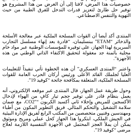
خصوصيات هذا المرض، لافتا إلى أن الغرض من هذا المشروع هو
توفير حل طارئ لتعزيز قدرات التدخل للفرق الطبية من حيث
التهوية والتنفس الاصطناعي.
المنتدى أكد أيضا أن القوات المسلحة الملكية عبر معالجة الأسلحة
والذخائر “ETAM” ببنسليمان، “قادرة بعد إنهاء مسلسل التجارب
السريرية لهذا الجهاز، على توفيره للمؤسسات الوطنية عبر مواد خام
محلية بأثمنة جد معقولة لتحقيق الاكتفاء الذاتي الوطني من هذه
الأجهزة”.
واعتبر “المنتدى العسكري” أن هذه الخطوة تأتي تنفيذاً للتعليمات
العليا لجلملك القائد الأعلى ورئيس أركان الحرب العامة للقوات
المسلحة الملكية، المتعلقة بمكافحة جائحة “كوفيد 19”.
وحول طريقة عمل الجهاز، قال المنتدى عبر موقعه الإلكتروني، أنه
يعمل بنظام قادر على توفير حجم تيار كافٍ من الهواء لإدخال
الأكسجين للمريض وإخلاء ثاني أكسيد الكربون “CO2″، مع ضمان
سلامة التشغيل والتحكم المثالي. فريق التطوير المكون من أطباء
ومهندسين وفنيين متخصصين من المكتب الرابع لفريق الإدارة البيئية
في الجيش الملكي، ابتكروا هذا الجهاز كحل عملي ومريح وموثوق
يمكن أن يملأ العجز المحتمل في الأجهزة التنفسية اللازمة لعلاج
مرضى “كوفيد 19”.