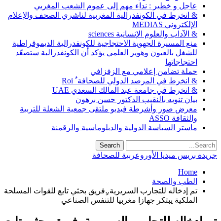
عاجل و خطير : نداء مهم إلى عموم الشعب المغربي
& انخرط في الكونفدرالية المغربية لناشري الصحف والإعلام
الإلكتروني MEDIAS
& الآداب والعلوم الإنسانية sciences
منع المسيرة الجهوية الاحتجاجية للكونفدرالية الديموقراطية
للشغل بالعيون وهوير العلمي يؤكد أن الكونفدرالية ستصعّد
احتجاجاتها
حملة تضامن إعلامي مع الزفزافي
& انخرط في المرصد الدولي للصحافة ٌ Roi
& انخرط في جامعة عبد المالك السعدي UAE
بيان تنويه بالنقيب الدكتور حسن برهون
معرض صور وأشرطة فيديو ملتقى جمعية الشعلة للتربية
والثقافة ASSO
ماستر السياسة الدولية والدبلوماسية والرقمنة
جريدة بريس ميديا الأوروعربية للصحافة
Home
الطب والصحة
تم إدخاله للتجارب السريرية..ٍفريق بحثي تابع للقوات المسلحة
الملكية يبتكر جهازا مغربيا للتنفس الصناعي