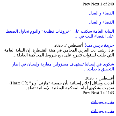
Prev
Next
1 of 240
القضاء و العدل
القضاء و العدل
النيابة العامة سكتت على “خروقات فظيعة” واليوم تحاول الضغط
على القضاء للبت في…
جريدة بريس ميديا
أغسطس 7, 2026
قال رشيد آيت العربي المحامي في هيئة القنيطرة، إن النيابة العامة
التي ظلت لسنوات تتفرج على ذبح شروط المحاكمة العادلة…
شكوى في إسبانيا تستهدف مسؤولين مغاربة وإسبان في إطار
التحقيق بأحداث…
أغسطس 7, 2026
أفادت وسائل إعلام إسبانية بأن جمعية “هازتي أوير” (Hazte Oír)
تقدمت بشكوى أمام المحكمة الوطنية الإسبانية تتعلق…
Prev
Next
1 of 143
تقارير وبيانات
تقارير وبيانات