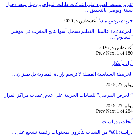
تقرير يسلط الضوء على انتهاكات طالت المهاجرين قبل وبعد دخول
سبتة ويوصي بالتحقيق…
جريدة بريس ميديا
أغسطس 3, 2026
المرتبة 122 عالميا.. التعليم يسجل أسوأ نتائج المغرب في مؤشر
“ليغاتوم”…
أغسطس 3, 2026
Prev
Next
1 of 180
آراء وأفكار
الخريطة السياسية المقبلة لا ترسم بإرادة المغاربة بل بميزان…
يوليو 25, 2026
“الحرص المرضي” للقيادات الحزبية على عدم إغضاب مراكز القرار
يوليو 25, 2026
Prev
Next
1 of 284
أبحاث ودراسات
دراسة: 81% من الشباب يتأثرون بمحتويات رقمية تشجع على…