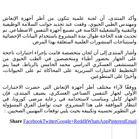
وأكد المنتدى، أن لجنة علمية تتكون من أطر أجهزة الإنعاش
ومهندس الطبي الحيوي، وقفت عند تحديد جوانب السلامة الوظيفية
والتقنية والتشغيلية الكامنة في تصنيع أجهزة التنفس الاصطناعي. تم
تحديث هذه الحاجة طوال مدة المشروع باستخدام البيانات الإحصائية
واستنتاجات المنشورات العلمية المتعلقة بهذا المرض.
وأشار المنتدى إلى أن لجان متخصصة قامت بإجراء اختبارات ناجحة
على الجهاز بحضور أطباء ومتخصصين في الطب الحيوي من
المستشفى العسكري الدراسي محمد الخامس بالرباط، فيما يتم
التخطيط للاختبارات السريرية على المحاكاة ثم على الحيوانات،
وأخيرًا على المتطوعين.
ووفقًا لآراء مختلف أطر أجهزة الإنعاش التي حضرت الاختبارات
الأولى لجهاز التنفس الصناعي العسكري، يضيف المنتدى، فإن
الجهاز كامل ومناسب لاستخدامه في رعاية مرضى كورونا، في
انتظار الموافقة على هذا المشروع، حيث تواصل الفرق المسؤولة
عن التطوير تحسينه وتكييفه بحيث يلبي توقعات المهنيين الصحيين. :
Share
Facebook
Twitter
Google+
ReddIt
WhatsApp
Pinterest
Email