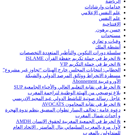
الرياضة
خدامات وإرشادات
علم النفس الإعلامي
علم النفس
الإفتتاحية
حسن برهون
مستجدات
وفيات و تعازي
أنشطة الملك
سلسلة دورات التكوين والتأطير المتعددة التخصصات
& انخرط في حملة تكريم حفظة القرآن ISLAME
& انخرط في حملة التكريم VIP
الحطابي: انتخابات المجلس خارج الهيئات “تجاوز غير مشروع”
مسطرة الانخراط ووثائق المرصد الدولي والشبكة
الأوروعربية Abonnement
& انخرط في نقابة التعليم العالي والأحياء الجامعية SUP
بلاغ توضيحي من الهيئة الوطنية لتراجمة المغرب
عاجل رسالة صوتية للناشط الدولي عبد المجيد الإدريسي
& انخرط في نقابة المحامون AVOCATS
دعوة عامة : تحالف اليسار تطوان المضيق ينظم ندوة الهجرة
و أحداث شمال المغرب
& انخرط في الجمعية المغربية لحقوق الإنسان AMDH
لأول مرة بالمغرب السليماني ينال الماستر . الاتحاد العام
للمتداولين بالمغرب