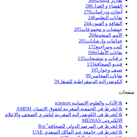
تقارير وبيانات
360
القضاء و العدل
286
أبحاث ودراسات
270
نقابات التعليم
246
الثقافة و الفنون
244
جمعيات و مجموعات
205
الأمم المتحدة
204
خدامات وإرشادات
201
كتب ومراجيع
172
نقابات الأطباء
166
ترقيات و توشيحات
135
فيديو الصحافة
133
ضيف وحوار
105
نقابات المحامين
99
الكونفدرالية الديمقراطية للشغل
59
صفحات
& الآداب والعلوم الإنسانية sciences
& انخرط في الجمعية المغربية لحقوق الإنسان AMDH
& انخرط في الكونفدرالية المغربية لناشري الصحف والإعلام
الإلكتروني MEDIAS
& انخرط في المرصد الدولي للصحافة ٌ Roi
& انخرط في جامعة عبد المالك السعدي UAE