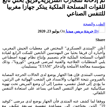
تم إدخاله للتجارب السريرية..ٍفريق بحثي تابع
للقوات المسلحة الملكية يبتكر جهازا مغربيا
للتنفس الصناعي
الطب والصحة
By
جريدة بريس ميديا
On
يوليو 23, 2020
Share
أعلن “المنتدى العسكري” المختص في معطيات الجيش المغربي،
وأخباره أن فريقا بحثيا من المهندسين التابعين للمكت الرابع لقيادة
القوات المسلحة الملكية قام بتصميم وإنتاج نظام تهوية اصطناعي
يلبي المتطلبات العلاجية والفنية لمرضى فيروس “كورونا”، وذلك
بمؤسسة معالجة الأسلحة والذخائر “ETAM” ببنسليمان.
وحسب المنتدى فإن هذا الجهاز يوضع لدى الحالات الحرجة المصابة
بالفيروس نتيجة الالتهاب والانسداد في الشعب الهوائية في الرئتين،
ما يؤدي إلى فشل تنفسي، مشيرا إلى أن وضع المريض تحت تهوية
ميكانيكية عبر جهاز التنفس الصناعي يساعد على استعادة التنفس
التلقائي.
ووفقا لما كشف عنه المنتدى فأن الجهاز يوضع لدى مرضى “كوفيد
19” الذين يحتاجون إلى مساعدة تنفسية سريعة تتكيف مع