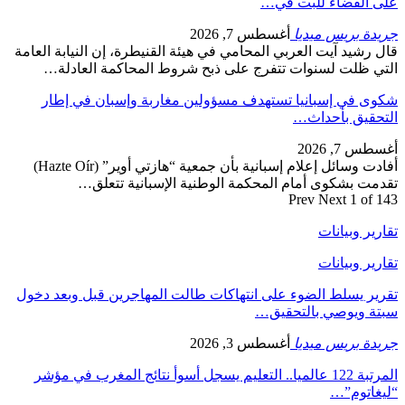
على القضاء للبت في…
جريدة بريس ميديا
أغسطس 7, 2026
قال رشيد آيت العربي المحامي في هيئة القنيطرة، إن النيابة العامة
التي ظلت لسنوات تتفرج على ذبح شروط المحاكمة العادلة…
شكوى في إسبانيا تستهدف مسؤولين مغاربة وإسبان في إطار
التحقيق بأحداث…
أغسطس 7, 2026
أفادت وسائل إعلام إسبانية بأن جمعية “هازتي أوير” (Hazte Oír)
تقدمت بشكوى أمام المحكمة الوطنية الإسبانية تتعلق…
Prev
Next
1 of 143
تقارير وبيانات
تقارير وبيانات
تقرير يسلط الضوء على انتهاكات طالت المهاجرين قبل وبعد دخول
سبتة ويوصي بالتحقيق…
جريدة بريس ميديا
أغسطس 3, 2026
المرتبة 122 عالميا.. التعليم يسجل أسوأ نتائج المغرب في مؤشر
“ليغاتوم”…