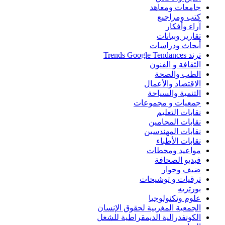
جامعات ومعاهد
كتب ومراجيع
آراء وأفكار
تقارير وبيانات
أبحاث ودراسات
ترند Trends Google Tendances
الثقافة و الفنون
الطب والصحة
الاقتصاد والأعمال
التنمية والسياحة
جمعيات و مجموعات
نقابات التعليم
نقابات المحامين
نقابات المهندسين
نقابات الأطباء
مواعيد ومحطات
فيديو الصحافة
ضيف وحوار
ترقيات و توشيحات
بورتريه
علوم وتكنولوجيا
الجمعية المغربية لحقوق الإنسان
الكونفدرالية الديمقراطية للشغل