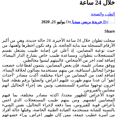
خلال 24 ساعة
الطب والصحة
By
جريدة بريس ميديا
On
يوليو 21, 2020
Share
سجلت تطوان خلال 24 ساعة الأخيرة، 24 حالة جديدة، وهي من أكبر
الأرقام المسجلة منذ بداية الجائحة. بل وقد تكون اخطرها وأهمها، من
حيث نوعية المصابين، إذ أعلن عن إصابة طبيب يشتغل بقسم
المستعجلات بتطوان، ومساعدة طبيب خاص بشارع الدار البيضاء،
إضافة لعدد اخر من الأشخاص، غالبيتهم ليسوا مخالطين.
ووفق مصادر عليمة، فإن بعض المصابين، ينتمون لقطاعات خضعت
مؤخرا لتحاليل استباقية، من بينهم مستخدمة بصالون لحلاقة النساء،
إضافة لعدد من المصابين من أحياء مختلفة، أكدت مصادر “أحداث
انفو” أن عددا منهم ظهرت عليهم اعراض، واتصلوا برقم يقظة، فيما
آخرون توجهوا مباشرة للمستشفى، وتبين بعد إجراء التحاليل انهم
مصابين بالفيروس.
عودة الأعراض للظهور مجددا، اكدته مصادر مختلفة، بما فيهم
المصاببين أنفسهم. ومن بينهم طبيب المستعجلات الذي احس
بأعراض قوية للفيروس، مما دفعه لإجراء التحاليل، نفس الشيء
بالنسبة للشابة مستخدمة العيادة الطبية الخاصة، وقبلها حالة أفراد
من أسرة خطيب جمعة، ممن كان ظهور اعراض، وراء خضوعهم