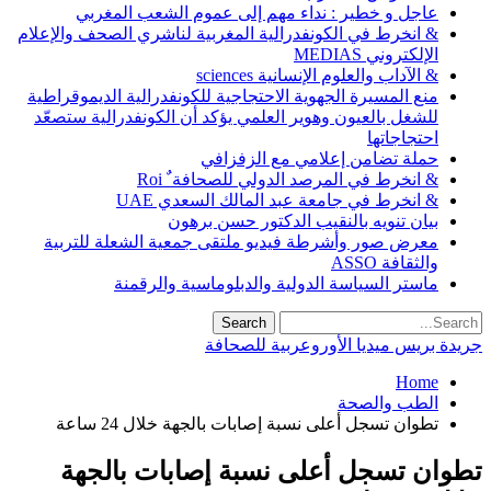
عاجل و خطير : نداء مهم إلى عموم الشعب المغربي
& انخرط في الكونفدرالية المغربية لناشري الصحف والإعلام
الإلكتروني MEDIAS
& الآداب والعلوم الإنسانية sciences
منع المسيرة الجهوية الاحتجاجية للكونفدرالية الديموقراطية
للشغل بالعيون وهوير العلمي يؤكد أن الكونفدرالية ستصعّد
احتجاجاتها
حملة تضامن إعلامي مع الزفزافي
& انخرط في المرصد الدولي للصحافة ٌ Roi
& انخرط في جامعة عبد المالك السعدي UAE
بيان تنويه بالنقيب الدكتور حسن برهون
معرض صور وأشرطة فيديو ملتقى جمعية الشعلة للتربية
والثقافة ASSO
ماستر السياسة الدولية والدبلوماسية والرقمنة
جريدة بريس ميديا الأوروعربية للصحافة
Home
الطب والصحة
تطوان تسجل أعلى نسبة إصابات بالجهة خلال 24 ساعة
تطوان تسجل أعلى نسبة إصابات بالجهة