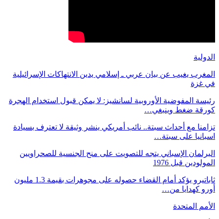
الدولية
المغرب يغيب عن بيان عربي ـ إسلامي يدين الانتهاكات الإسرائيلية
في غزة
رئيسة المفوضية الأوروبية لسانشيز: لا يمكن قبول استخدام الهجرة
كورقة ضغط وينبغي…
تزامنا مع أحداث سبتة.. نائب أمريكي ينشر وثيقة لا تعترف بسيادة
اسبانيا على سبتة…
البرلمان الإسباني يتجه للتصويت على منح الجنسية للصحراويين
المولودين قبل 1976
ثاباتيرو يؤكد أمام القضاء حصوله على مجوهرات بقيمة 1.3 مليون
أورو كهدايا من…
الأمم المتحدة