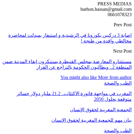
PRESS MEDIAS
barhon.hassan@gmail.com
0661078323
Prev Post
إصابة 3 دركيين بكورونا في الرشيدية و استنفار بميدلت لمحاصرة
مخالطي وافدة من طنجة !
Next Post
مستشارو المعارضة بمجلس القنيطرة يستنكرون إبقاء المدينة ضمن
المنطقة 2.. ويطالبون الحكومة بالتراجع عن القرار
You might also like
More from author
الطب والصحة
المغرب في مواجهة فاتورة الاكتئاب.. 21.2 مليار دولار خسائر
متوقعة بحلول 2050
الجمعية المغربية لحقوق الإنسان
بيان مهم للجمعية المغربية لحقوق الإنسان
الطب والصحة