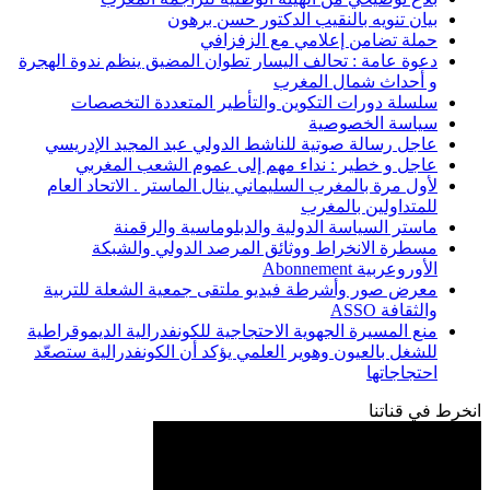
بيان تنويه بالنقيب الدكتور حسن برهون
حملة تضامن إعلامي مع الزفزافي
دعوة عامة : تحالف اليسار تطوان المضيق ينظم ندوة الهجرة
و أحداث شمال المغرب
سلسلة دورات التكوين والتأطير المتعددة التخصصات
سياسة الخصوصية
عاجل رسالة صوتية للناشط الدولي عبد المجيد الإدريسي
عاجل و خطير : نداء مهم إلى عموم الشعب المغربي
لأول مرة بالمغرب السليماني ينال الماستر . الاتحاد العام
للمتداولين بالمغرب
ماستر السياسة الدولية والدبلوماسية والرقمنة
مسطرة الانخراط ووثائق المرصد الدولي والشبكة
الأوروعربية Abonnement
معرض صور وأشرطة فيديو ملتقى جمعية الشعلة للتربية
والثقافة ASSO
منع المسيرة الجهوية الاحتجاجية للكونفدرالية الديموقراطية
للشغل بالعيون وهوير العلمي يؤكد أن الكونفدرالية ستصعّد
احتجاجاتها
انخرط في قناتنا