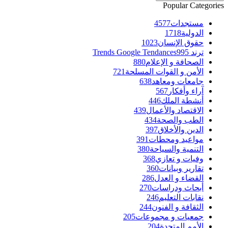
Popular Categories
مستجدات
4577
الدولية
1718
حقوق الإنسان
1023
ترند Trends Google Tendances
995
الصحافة و الإعلام
880
الأمن و القوات المسلحة
721
جامعات ومعاهد
638
آراء وأفكار
567
أنشطة الملك
446
الاقتصاد والأعمال
439
الطب والصحة
434
الدين والأخلاق
397
مواعيد ومحطات
391
التنمية والسياحة
380
وفيات و تعازي
368
تقارير وبيانات
360
القضاء و العدل
286
أبحاث ودراسات
270
نقابات التعليم
246
الثقافة و الفنون
244
جمعيات و مجموعات
205
الأمم المتحدة
204