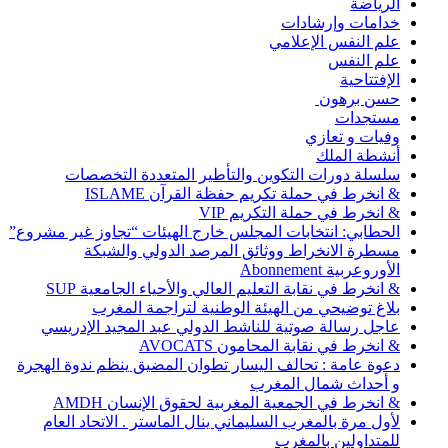
الرياضة
خدامات وإرشادات
علم النفس الإعلامي
علم النفس
الإفتتاحية
حسن برهون
مستجدات
وفيات و تعازي
أنشطة الملك
سلسلة دورات التكوين والتأطير المتعددة التخصصات
& انخرط في حملة تكريم حفظة القرآن ISLAME
& انخرط في حملة التكريم VIP
الحطابي: انتخابات المجلس خارج الهيئات “تجاوز غير مشروع”
مسطرة الانخراط ووثائق المرصد الدولي والشبكة
الأوروعربية Abonnement
& انخرط في نقابة التعليم العالي والأحياء الجامعية SUP
بلاغ توضيحي من الهيئة الوطنية لتراجمة المغرب
عاجل رسالة صوتية للناشط الدولي عبد المجيد الإدريسي
& انخرط في نقابة المحامون AVOCATS
دعوة عامة : تحالف اليسار تطوان المضيق ينظم ندوة الهجرة
و أحداث شمال المغرب
& انخرط في الجمعية المغربية لحقوق الإنسان AMDH
لأول مرة بالمغرب السليماني ينال الماستر . الاتحاد العام
للمتداولين بالمغرب