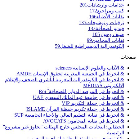
خدامات وإرشادات
201
كتب ومراجيع
172
نقابات الأطباء
166
ترقيات و توشيحات
135
فيديو الصحافة
133
ضيف وحوار
105
نقابات المحامين
99
الكونفدرالية الديمقراطية للشغل
59
صفحات
& الآداب والعلوم الإنسانية sciences
& انخرط في الجمعية المغربية لحقوق الإنسان AMDH
& انخرط في الكونفدرالية المغربية لناشري الصحف والإعلام
الإلكتروني MEDIAS
& انخرط في المرصد الدولي للصحافة ٌ Roi
& انخرط في جامعة عبد المالك السعدي UAE
& انخرط في حملة التكريم VIP
& انخرط في حملة تكريم حفظة القرآن ISLAME
& انخرط في نقابة التعليم العالي والأحياء الجامعية SUP
& انخرط في نقابة المحامون AVOCATS
الحطابي: انتخابات المجلس خارج الهيئات “تجاوز غير مشروع”
الرئيسية
بلاغ توضيحي من الهيئة الوطنية لتراجمة المغرب